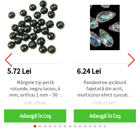
5.72 Lei
6.24 Lei
Mărgele tip perlă
Pandantive picătură
rotunde, negru lucios, 6
fațetată din acril,
mm, orificiu 1 mm – 50 g
multicolor efect curcubeu
(~425 buc.), perfecte
(asortate), 11x5 mm,
COD: 105361
COD: 113472
pentru bijuterii DIY
pentru bijuterii handmade
elegante
DIY și decor pentru casă -
Adaugă în Coş
Adaugă în Coş
20 grame (~104 buc.)