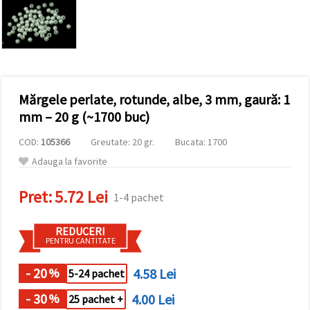
conținut și
reclame
mai
relevante,
inclusiv cu
ajutorul
partenerilor
noștri de
Mărgele perlate, rotunde, albe, 3 mm, gaură: 1
analiză și
marketing.
mm – 20 g (~1700 buc)
Puteți fi de
acord să
COD:
105366
Greutate: 20 gr.
Bucata: 1700
utilizați
toate
Adauga la favorite
cookie -
urile făcând
Pret:
5.72 Lei
clic pe
1-4 pachet
"acceptati
toate!" Sau
să vă
REDUCERI
indicați
PENTRU CANTITATE
preferințele
în setări
selectând
- 20
4.58 Lei
%
5-24 pachet
un tip de
cookie -uri
- 30
4.00 Lei
%
25 pachet +
dat și