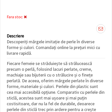
făcând clic
pe butonul
"Salvați"
Fara stoc:
Аcceptati
toate!
Descriere
Setări
Descoperiți mărgele imitație de perle în diverse
forme și culori. Comandați online la prețuri mici cu
livrare rapidă.
Fiecare femeie se străduiește să strălucească
precum o perlă, folosind lacuri perlate, creme,
machiaje sau bijuterii cu o strălucire și o finețe
perlată. De aceea, oferim mărgele perlate în diverse
forme, materiale și culori. Perlele din plastic sunt
cea mai accesibilă opțiune. Comparativ cu perlele din
sticlă, acestea sunt mai ușoare și mai puțin
costisitoare, dar nu la fel de durabile, deoarece
perlele din sticlă trec prin ardere pentru a crește