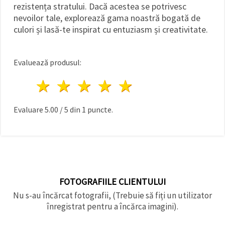
rezistența stratului. Dacă acestea se potrivesc
nevoilor tale, explorează gama noastră bogată de
culori și lasă-te inspirat cu entuziasm și creativitate.
Evaluează produsul:
1 stea
2 stele
3 stele
4 stele
5 stele
Evaluare
5.00
/
5
din
1
puncte.
FOTOGRAFIILE CLIENTULUI
Nu s-au încărcat fotografii, (Trebuie să fiți un utilizator
înregistrat pentru a încărca imagini).