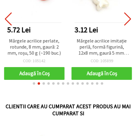
5.72 Lei
3.12 Lei
Mărgele acrilice perlate,
Mărgele acrilice imitație
rotunde, 8 mm, gaură: 2
perlă, formă figurină,
mm, roșu, 50 g (~190 buc.)
12x8 mm, gaură 5 mm,
culoare crem – 20 g (~25
COD: 105142
COD: 105899
buc.)
Adaugă în Coş
Adaugă în Coş
CLIENTII CARE AU CUMPARAT ACEST PRODUS AU MAI
CUMPARAT SI