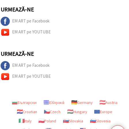
URMEAZĂ-NE
EM ART pe Facebook
EM ART pe YOUTUBE
URMEAZĂ-NE
EM ART pe Facebook
EM ART pe YOUTUBE
Български
Ελληνικά
Germany
Austria
Croatian
Czech
Hungary
Europe
Italy
Poland
Slovakia
Slovenia