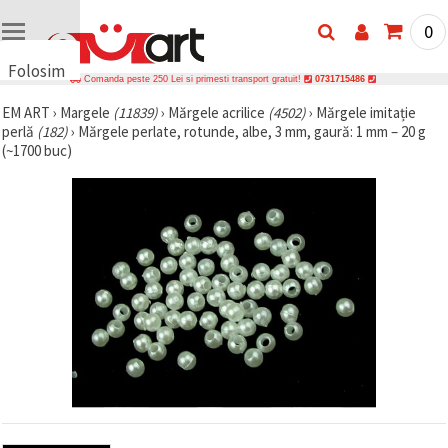
0
Folosim
Comanda peste 250 Lei si primesti transport gratuit!
0731715486
cookie-
EM ART
›
Margele
(11839)
›
Mărgele acrilice
(4502)
›
Mărgele imitație
uri
perlă
(182)
›
Mărgele perlate, rotunde, albe, 3 mm, gaură: 1 mm – 20 g
🍪 Folosim
(~1700 buc)
cookie-uri
și
tehnologii
similare
pentru a
asigura
funcționarea
corectă a
site-ului,
pentru a vă
îmbunătăți
experiența
și, cu
acordul
dumneavoastră,
pentru a
analiza
traficul și a
afișa