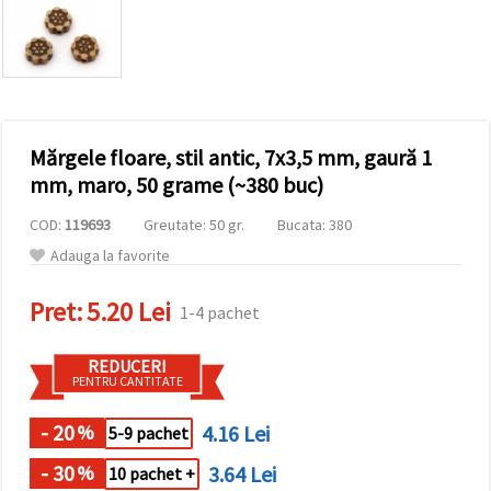
conținut și
reclame
mai
relevante,
inclusiv cu
ajutorul
partenerilor
noștri de
Mărgele floare, stil antic, 7x3,5 mm, gaură 1
analiză și
marketing.
mm, maro, 50 grame (~380 buc)
Puteți fi de
acord să
COD:
119693
Greutate: 50 gr.
Bucata: 380
utilizați
toate
Adauga la favorite
cookie -
urile făcând
Pret:
5.20 Lei
clic pe
1-4 pachet
"acceptati
toate!" Sau
să vă
REDUCERI
indicați
PENTRU CANTITATE
preferințele
în setări
selectând
- 20
4.16 Lei
%
5-9 pachet
un tip de
cookie -uri
- 30
3.64 Lei
%
10 pachet +
dat și