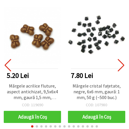
5.20 Lei
7.80 Lei
Mărgele acrilice fluture,
Mărgele cristal fațetate,
aspect antichizat, 9,5x6x4
negre, 6x6 mm, gaură: 1
mm, gaură 1,5 mm,
mm, 50 g (~500 buc.)
culoare maro, 50 g (~400
COD: 119690
COD: 107980
buc.)
Adaugă în Coş
Adaugă în Coş