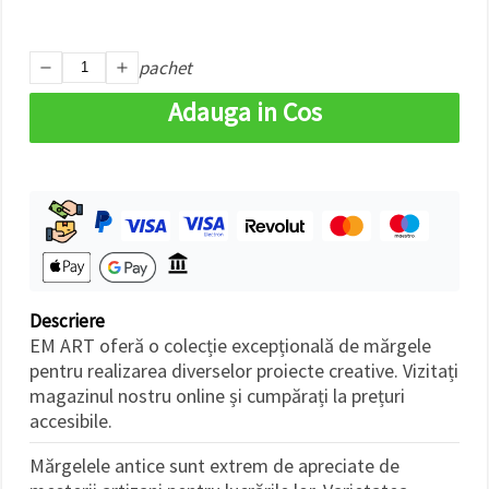
făcând clic
pe butonul
"Salvați"
pachet
Аcceptati
Adauga in Cos
toate!
Setări
Descriere
EM ART oferă o colecție excepțională de mărgele
pentru realizarea diverselor proiecte creative. Vizitați
magazinul nostru online și cumpărați la prețuri
accesibile.
Mărgelele antice sunt extrem de apreciate de