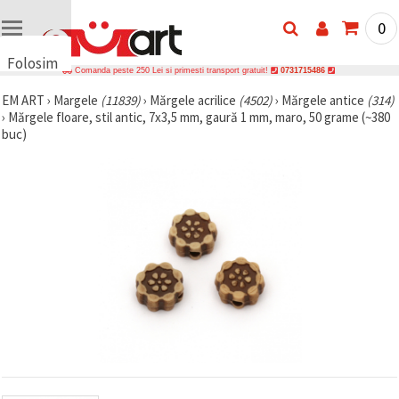
0
Folosim
Comanda peste 250 Lei si primesti transport gratuit!
0731715486
cookie-
EM ART
›
Margele
(11839)
›
Mărgele acrilice
(4502)
›
Mărgele antice
(314)
uri
›
Mărgele floare, stil antic, 7x3,5 mm, gaură 1 mm, maro, 50 grame (~380
🍪 Folosim
buc)
cookie-uri
și
tehnologii
similare
pentru a
asigura
funcționarea
corectă a
site-ului,
pentru a vă
îmbunătăți
experiența
și, cu
acordul
dumneavoastră,
pentru a
analiza
traficul și a
afișa