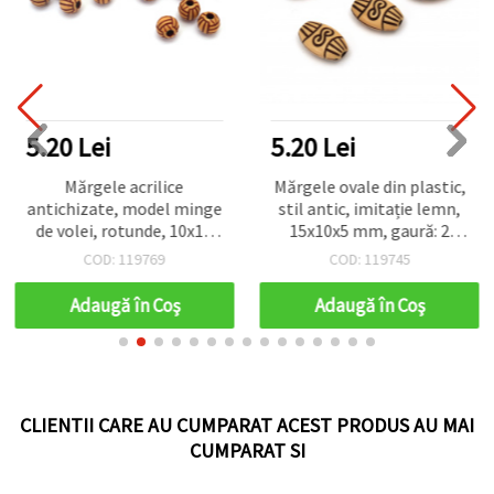
5.20 Lei
5.20 Lei
Mărgele acrilice
Mărgele ovale din plastic,
antichizate, model minge
stil antic, imitație lemn,
de volei, rotunde, 10x11
15x10x5 mm, gaură: 2
mm, gaură: 4 mm, maro –
mm, maro – 50 g (~100
COD: 119769
COD: 119745
50 g (~65 buc.)
buc.) pentru bijuterii
handmade DIY
Adaugă în Coş
Adaugă în Coş
CLIENTII CARE AU CUMPARAT ACEST PRODUS AU MAI
CUMPARAT SI