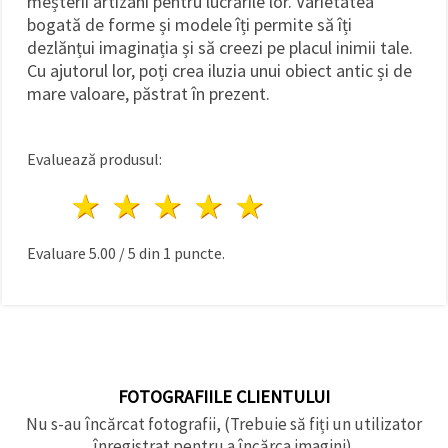
meșterii artizani pentru lucrările lor. Varietatea
bogată de forme și modele îți permite să îți
dezlănțui imaginația și să creezi pe placul inimii tale.
Cu ajutorul lor, poți crea iluzia unui obiect antic și de
mare valoare, păstrat în prezent.
Evaluează produsul:
1 stea
2 stele
3 stele
4 stele
5 stele
Evaluare
5.00
/
5
din
1
puncte.
FOTOGRAFIILE CLIENTULUI
Nu s-au încărcat fotografii, (Trebuie să fiți un utilizator
înregistrat pentru a încărca imagini).