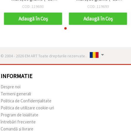
buc)
buc)
COD: 119693
COD: 119693
Adaugă în Coş
Adaugă în Coş
© 2004 - 2026 EM ART Toate drepturile rezervate..
INFORMATIE
Despre noi
Termeni generali
Politica de Confidențialitate
Politica de utilizare cookie-uri
Program de loialitate
întrebări frecvente
Comandă și livrare