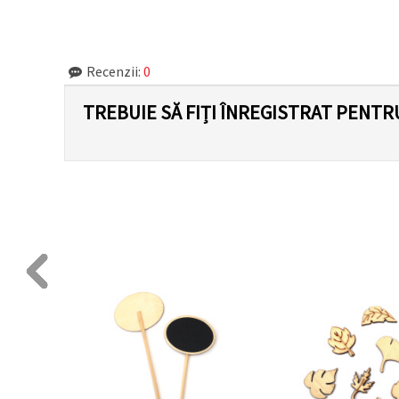
făcând clic
pe butonul
"Salvați"
Recenzii:
0
Аcceptati
toate!
TREBUIE SĂ FIȚI ÎNREGISTRAT PENTR
Setări