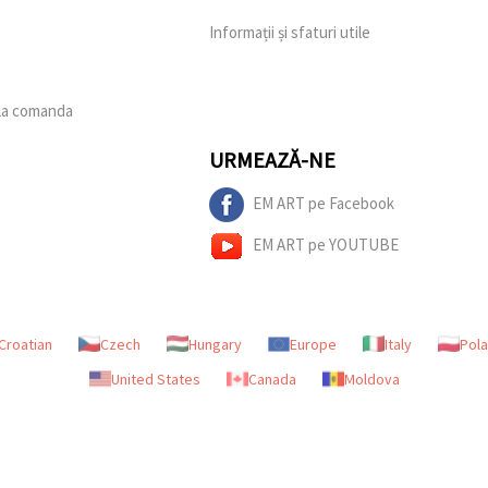
e
Informații și sfaturi utile
 la comanda
URMEAZĂ-NE
EM ART pe Facebook
EM ART pe YOUTUBE
Croatian
Czech
Hungary
Europe
Italy
Pol
United States
Canada
Moldova