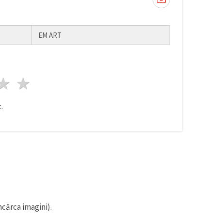
EM ART
ele
3 stele
4 stele
5 stele
.
ncărca imagini).