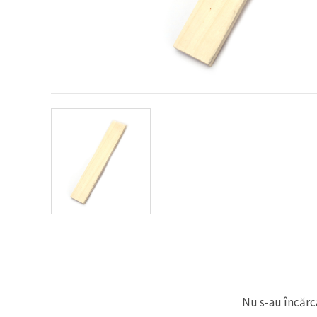
conținut și
reclame
mai
relevante,
inclusiv cu
ajutorul
partenerilor
noștri de
analiză și
marketing.
Puteți fi de
acord să
utilizați
toate
cookie -
urile făcând
clic pe
"acceptati
toate!" Sau
să vă
indicați
preferințele
în setări
selectând
un tip de
cookie -uri
Nu s-au încărca
dat și