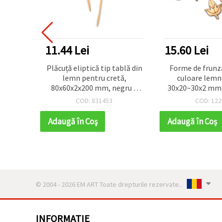
11.44 Lei
15.60 Lei
in lemn
Plăcuță eliptică tip tablă din
Forme de frunz
i, 100x5
lemn pentru cretă,
culoare lemn
80x60x2x200 mm, negru –
30x20~30x2 mm –
set 4 buc.
asorta
COD: 831453
COD: 122
Adaugă în Coş
Adaugă în Coş
© 2004 - 2026 EM ART Toate drepturile rezervate..
INFORMATIE