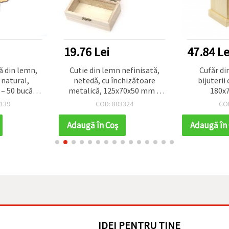
19.76 Lei
47.84 Le
ă din lemn,
Cutie din lemn nefinisată,
Cufăr di
 natural,
netedă, cu închizătoare
bijuterii 
 50 bucăți,
metalică, 125x70x50 mm –
180x
te
pentru decorat, DIY & hobby
139
COD: 803324
CO
Adaugă în Coş
Adaugă în
IDEI PENTRU TINE