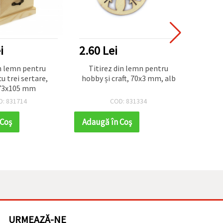
i
2.60 Lei
14.5
n lemn pentru
Titirez din lemn pentru
Bază d
cu trei sertare,
hobby și craft, 70x3 mm, alb
150x
73x105 mm
D: 831714
COD: 831334
 Coş
Adaugă în Coş
Adaug
URMEAZĂ-NE