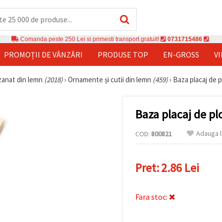
Comanda peste 250 Lei si primesti transport gratuit!
0731715486
PROMOȚII DE VÂNZĂRI
PRODUSE TOP
EN-GROSS
V
izanat din lemn
(2018)
›
Ornamente și cutii din lemn
(459)
›
Baza placaj de 
Baza placaj de p
Adauga l
COD:
800821
Pret:
2.86 Lei
Fara stoc: