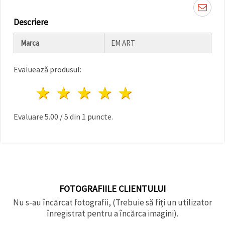
făcând clic
pe butonul
"Salvați"
Descriere
Marca
EM ART
Аcceptati
toate!
Evaluează produsul:
Setări
1 stea
2 stele
3 stele
4 stele
5 stele
Evaluare
5.00
/
5
din
1
puncte.
FOTOGRAFIILE CLIENTULUI
Nu s-au încărcat fotografii, (Trebuie să fiți un utilizator
înregistrat pentru a încărca imagini).