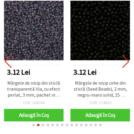
3.12 Lei
3.12 Lei
Mărgele de nisip din sticlă
Mărgele de nisip cehe din
transparentă lila, cu efect
sticlă (Seed Beads), 2 mm,
perlat, 3 mm, pachet vrac
negru-maro solid, 15 g
50 g – pentru bijuterii,
(~2050 buc.)
COD: 104764
COD: 114623
mărgelit, broderie și
proiecte DIY
Adaugă în Coş
Adaugă în Coş