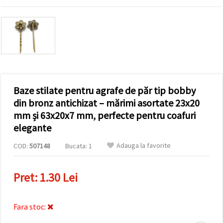
conținut și
reclame
mai
relevante,
inclusiv cu
ajutorul
partenerilor
noștri de
analiză și
marketing.
Baze stilate pentru agrafe de păr tip bobby
Puteți fi de
acord să
din bronz antichizat – mărimi asortate 23x20
utilizați
mm și 63x20x7 mm, perfecte pentru coafuri
toate
cookie -
elegante
urile făcând
clic pe
Adauga la favorite
COD:
507148
Bucata: 1
"acceptati
toate!" Sau
să vă
indicați
Pret:
1.30 Lei
preferințele
în setări
selectând
un tip de
Fara stoc:
cookie -uri
dat și