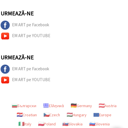
URMEAZĂ-NE
EM ART pe Facebook
EM ART pe YOUTUBE
URMEAZĂ-NE
EM ART pe Facebook
EM ART pe YOUTUBE
Български
Ελληνικά
Germany
Austria
Croatian
Czech
Hungary
Europe
Italy
Poland
Slovakia
Slovenia