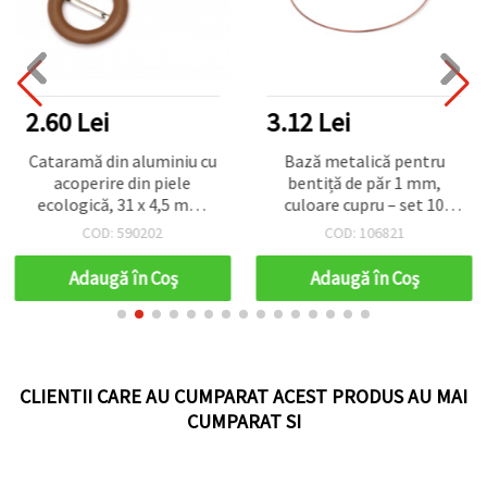
2.60 Lei
3.12 Lei
Cataramă din aluminiu cu
Bază metalică pentru
acoperire din piele
bentiță de păr 1 mm,
ecologică, 31 x 4,5 mm,
culoare cupru – set 10
maro
bucăți
COD: 590202
COD: 106821
Adaugă în Coş
Adaugă în Coş
CLIENTII CARE AU CUMPARAT ACEST PRODUS AU MAI
CUMPARAT SI