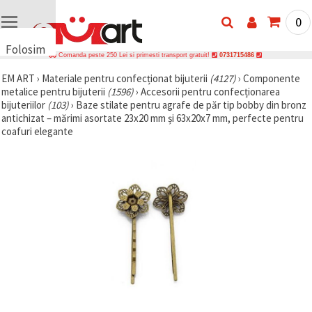
0
Folosim
Comanda peste 250 Lei si primesti transport gratuit!
0731715486
cookie-
EM ART
›
Materiale pentru confecționat bijuterii
(4127)
›
Componente
uri
metalice pentru bijuterii
(1596)
›
Accesorii pentru confecționarea
🍪 Folosim
bijuteriilor
(103)
›
Baze stilate pentru agrafe de păr tip bobby din bronz
cookie-uri
antichizat – mărimi asortate 23x20 mm și 63x20x7 mm, perfecte pentru
și
coafuri elegante
tehnologii
similare
pentru a
asigura
funcționarea
corectă a
site-ului,
pentru a vă
îmbunătăți
experiența
și, cu
acordul
dumneavoastră,
pentru a
analiza
traficul și a
afișa