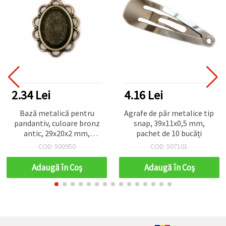
2.34 Lei
4.16 Lei
Bază metalică pentru
Agrafe de păr metalice tip
pandantiv, culoare bronz
snap, 39x11x0,5 mm,
antic, 29x20x2 mm,
pachet de 10 bucăți
montură cabochon 13x18
COD: 500950
COD: 507101
mm, gaură 2 mm
Adaugă în Coş
Adaugă în Coş