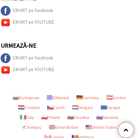
EM ART pe Facebook
EM ART pe YOUTUBE
URMEAZĂ-NE
EM ART pe Facebook
EM ART pe YOUTUBE
Български
Ελληνικά
Germany
Austria
Croatian
Czech
Hungary
Europe
Italy
Poland
Slovakia
Slovenia
Κύπρος
Great Britain
United States
Canada
Moldova