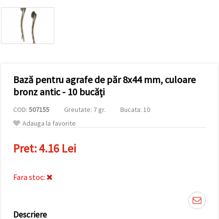
conținut și
reclame
mai
relevante,
inclusiv cu
ajutorul
partenerilor
noștri de
analiză și
Bază pentru agrafe de păr 8x44 mm, culoare
marketing.
Puteți fi de
bronz antic - 10 bucăți
acord să
utilizați
COD:
507155
Greutate: 7 gr.
Bucata: 10
toate
cookie -
Adauga la favorite
urile făcând
clic pe
"acceptati
Pret:
4.16 Lei
toate!" Sau
să vă
indicați
preferințele
Fara stoc:
în setări
selectând
un tip de
cookie -uri
Descriere
dat și