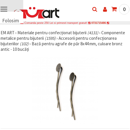
0
Folosim
Comanda peste 250 Lei si primesti transport gratuit!
0731715486
cookie-
EM ART
›
Materiale pentru confecționat bijuterii
(4131)
›
Componente
uri
metalice pentru bijuterii
(1595)
›
Accesorii pentru confecționarea
🍪 Folosim
bijuteriilor
(102)
›
Bază pentru agrafe de păr 8x44 mm, culoare bronz
cookie-uri
antic - 10 bucăți
și
tehnologii
similare
pentru a
asigura
funcționarea
corectă a
site-ului,
pentru a vă
îmbunătăți
experiența
și, cu
acordul
dumneavoastră,
pentru a
analiza
traficul și a
afișa