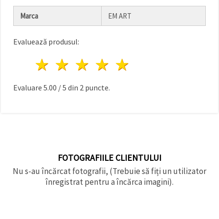
făcând clic
pe butonul
Marca
EM ART
"Salvați"
Evaluează produsul:
Аcceptati
toate!
1 stea
2 stele
3 stele
4 stele
5 stele
Setări
Evaluare
5.00
/
5
din
2
puncte.
FOTOGRAFIILE CLIENTULUI
Nu s-au încărcat fotografii, (Trebuie să fiți un utilizator
înregistrat pentru a încărca imagini).