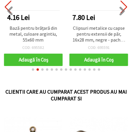
4.16 Lei
7.80 Lei
Bază pentru brățară din
Clipsuri metalice cu capse
metal, culoare argintiu,
pentru extensii de păr,
55x60 mm
16x28 mm, negre - pachet
de 10
COD: 695582
COD: 695591
Adaugă în Coş
Adaugă în Coş
CLIENTII CARE AU CUMPARAT ACEST PRODUS AU MAI
CUMPARAT SI