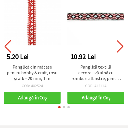
5.20 Lei
10.92 Lei
Panglică din mătase
Panglică textilă
pentru hobby & craft, roșu
decorativă albă cu
și alb - 20 mm, 1 m
romburi albastre, pentru
cusut, mărțișoare și
COD: 402524
COD: 412114
proiecte craft/handmade,
15 mm x 5 m
Adaugă în Coş
Adaugă în Coş