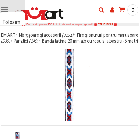
0
Folosim
Comanda peste 250 Lei si primesti transport gratuit!
0731715486
cookie-
EM ART
›
Mărţişoare și accesorii
(3151)
›
Fire și snururi pentru martisoare
uri
(530)
›
Panglici
(149)
›
Banda latime 20 mm alb cu rosu si albastru -5 metri
🍪 Folosim
cookie-uri
și
tehnologii
similare
pentru a
asigura
funcționarea
corectă a
site-ului,
pentru a vă
îmbunătăți
experiența
și, cu
acordul
dumneavoastră,
pentru a
analiza
traficul și a
afișa