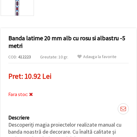
conținut și
reclame
mai
relevante,
inclusiv cu
ajutorul
partenerilor
Banda latime 20 mm alb cu rosu si albastru -5
noștri de
analiză și
metri
marketing.
Puteți fi de
Adauga la favorite
COD:
412223
Greutate: 10 gr.
acord să
utilizați
toate
Pret:
10.92 Lei
cookie -
urile făcând
clic pe
"acceptati
Fara stoc:
toate!" Sau
să vă
indicați
preferințele
în setări
Descriere
selectând
Descoperiți magia proiectelor realizate manual cu
un tip de
cookie -uri
banda noastră de decorare. Cu înaltă calitate și
dat și