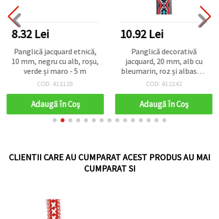
8.32 Lei
10.92 Lei
Panglică jacquard etnică,
Panglică decorativă
10 mm, negru cu alb, roșu,
jacquard, 20 mm, alb cu
verde și maro - 5 m
bleumarin, roz și albastru
deschis - 5 metri
COD: 412128
COD: 412242
Adaugă în Coş
Adaugă în Coş
CLIENTII CARE AU CUMPARAT ACEST PRODUS AU MAI
CUMPARAT SI