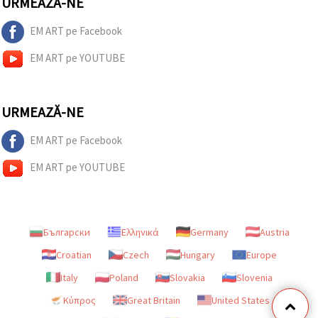
URMEAZĂ-NE
EM ART pe Facebook
EM ART pe YOUTUBE
URMEAZĂ-NE
EM ART pe Facebook
EM ART pe YOUTUBE
Български
Ελληνικά
Germany
Austria
Croatian
Czech
Hungary
Europe
Italy
Poland
Slovakia
Slovenia
Κύπρος
Great Britain
United States