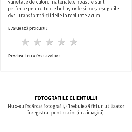
varietate de culori, materialele noastre sunt
făcând clic
pe butonul
perfecte pentru toate hobby-urile și meșteșugurile
"Salvați"
dvs. Transformă-ți ideile în realitate acum!
Аcceptati
Evaluează produsul:
toate!
1 stea
2 stele
3 stele
4 stele
5 stele
Setări
Produsul nu a fost evaluat.
FOTOGRAFIILE CLIENTULUI
Nu s-au încărcat fotografii, (Trebuie să fiți un utilizator
înregistrat pentru a încărca imagini).