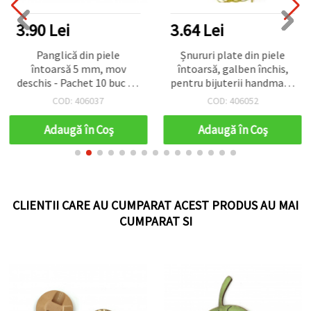
3.90 Lei
3.64 Lei
Panglică din piele
Șnururi plate din piele
întoarsă 5 mm, mov
întoarsă, galben închis,
deschis - Pachet 10 buc x 1
pentru bijuterii handmade
m
și craft, 3 x 1 mm – 10 buc x
COD: 406037
COD: 406052
1 m
Adaugă în Coş
Adaugă în Coş
CLIENTII CARE AU CUMPARAT ACEST PRODUS AU MAI
CUMPARAT SI