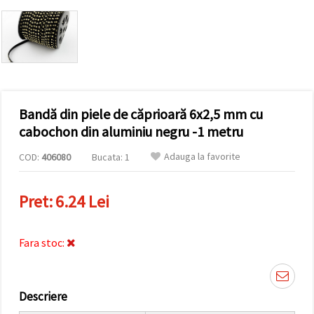
conținut și
reclame
mai
relevante,
inclusiv cu
ajutorul
partenerilor
noștri de
analiză și
Bandă din piele de căprioară 6x2,5 mm cu
marketing.
Puteți fi de
cabochon din aluminiu negru -1 metru
acord să
utilizați
Adauga la favorite
COD:
406080
Bucata: 1
toate
cookie -
urile făcând
clic pe
Pret:
6.24 Lei
"acceptati
toate!" Sau
să vă
indicați
Fara stoc:
preferințele
în setări
selectând
un tip de
Descriere
cookie -uri
dat și