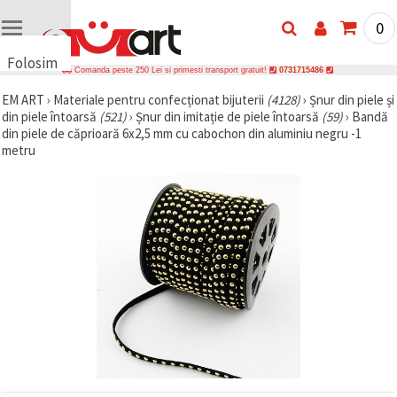
0
Folosim
Comanda peste 250 Lei si primesti transport gratuit!
0731715486
cookie-
EM ART
›
Materiale pentru confecționat bijuterii
(4128)
›
Șnur din piele și
uri
din piele întoarsă
(521)
›
Șnur din imitație de piele întoarsă
(59)
›
Bandă
🍪 Folosim
din piele de căprioară 6x2,5 mm cu cabochon din aluminiu negru -1
cookie-uri
metru
și
tehnologii
similare
pentru a
asigura
funcționarea
corectă a
site-ului,
pentru a vă
îmbunătăți
experiența
și, cu
acordul
dumneavoastră,
pentru a
analiza
traficul și a
afișa