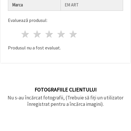
făcând clic
Marca
EM ART
pe butonul
"Salvați"
Evaluează produsul:
Аcceptati
1 stea
2 stele
3 stele
4 stele
5 stele
toate!
Setări
Produsul nu a fost evaluat.
FOTOGRAFIILE CLIENTULUI
Nu s-au încărcat fotografii, (Trebuie să fiți un utilizator
înregistrat pentru a încărca imagini).