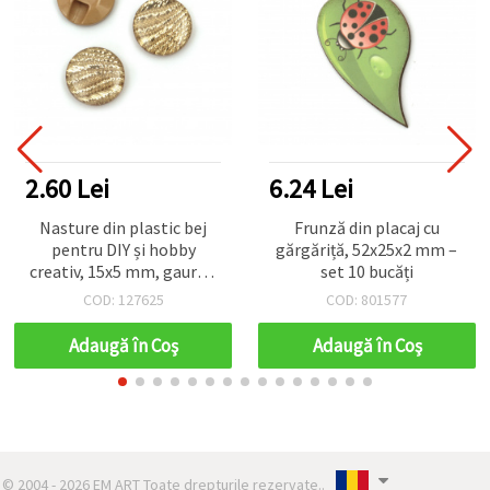
2.60 Lei
6.24 Lei
Nasture din plastic bej
Frunză din placaj cu
pentru DIY și hobby
gărgăriță, 52x25x2 mm –
creativ, 15x5 mm, gaură 1
set 10 bucăți
mm - 10 bucăți
COD: 127625
COD: 801577
Adaugă în Coş
Adaugă în Coş
© 2004 - 2026 EM ART Toate drepturile rezervate..