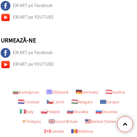
EM ART pe Facebook
EM ART pe YOUTUBE
URMEAZĂ-NE
EM ART pe Facebook
EM ART pe YOUTUBE
Български
Ελληνικά
Germany
Austria
Croatian
Czech
Hungary
Europe
Italy
Poland
Slovakia
Slovenia
Κύπρος
Great Britain
United States
Canada
Moldova