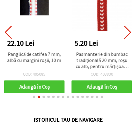
22.10 Lei
5.20 Lei
Panglică de catifea 7 mm,
Pasmanterie din bumbac
albă cu margini roșii, 10 m
tradițională 20 mm, roșu
cu alb, pentru mărțișoare
DIY - 1 metru
COD: 405085
COD: 403830
Adaugă în Coş
Adaugă în Coş
ISTORICUL TAU DE NAVIGARE