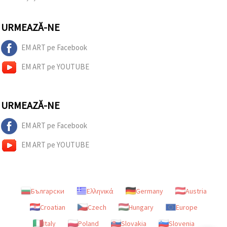
URMEAZĂ-NE
EM ART pe Facebook
EM ART pe YOUTUBE
URMEAZĂ-NE
EM ART pe Facebook
EM ART pe YOUTUBE
Български
Ελληνικά
Germany
Austria
Croatian
Czech
Hungary
Europe
Italy
Poland
Slovakia
Slovenia