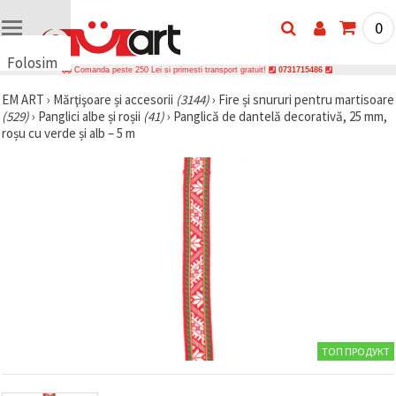
0
Folosim
Comanda peste 250 Lei si primesti transport gratuit!
0731715486
cookie-
EM ART
›
Mărţişoare și accesorii
(3144)
›
Fire și snururi pentru martisoare
uri
(529)
›
Panglici albe și roșii
(41)
›
Panglică de dantelă decorativă, 25 mm,
🍪 Folosim
roșu cu verde și alb – 5 m
cookie-uri
și
tehnologii
similare
pentru a
asigura
funcționarea
corectă a
site-ului,
pentru a vă
îmbunătăți
experiența
și, cu
acordul
dumneavoastră,
ТОП ПРОДУКТ
pentru a
analiza
traficul și a
afișa