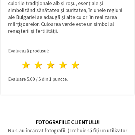
culorile tradiționale alb și roșu, esențiale și
simbolizând sănătatea și puritatea, în unele regiuni
ale Bulgariei se adaugă și alte culori în realizarea
mărțișoarelor. Culoarea verde este un simbol al
renașterii și fertilității.
Evaluează produsul:
1 stea
2 stele
3 stele
4 stele
5 stele
Evaluare
5.00
/
5
din
1
puncte.
FOTOGRAFIILE CLIENTULUI
Nu s-au încărcat fotografii, (Trebuie să fiți un utilizator