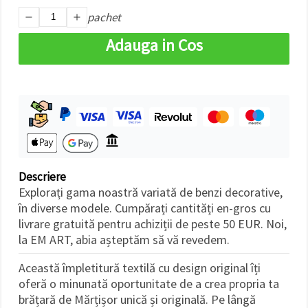
făcând clic
pachet
pe butonul
"Salvați"
Adauga in Cos
Аcceptati
toate!
Setări
Descriere
Explorați gama noastră variată de benzi decorative,
în diverse modele. Cumpărați cantități en-gros cu
livrare gratuită pentru achiziții de peste 50 EUR. Noi,
la EM ART, abia așteptăm să vă revedem.
Această împletitură textilă cu design original îți
oferă o minunată oportunitate de a crea propria ta
brățară de Mărțișor unică și originală. Pe lângă