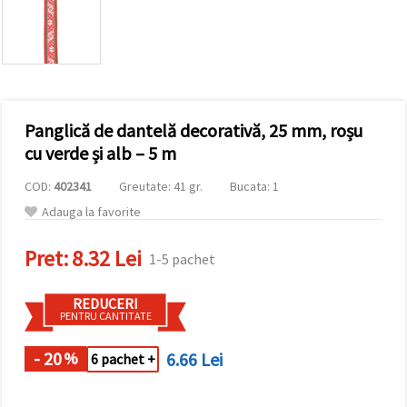
conținut și
reclame
mai
relevante,
inclusiv cu
ajutorul
partenerilor
noștri de
Panglică de dantelă decorativă, 25 mm, roșu
analiză și
marketing.
cu verde și alb – 5 m
Puteți fi de
acord să
COD:
402341
Greutate: 41 gr.
Bucata: 1
utilizați
toate
Adauga la favorite
cookie -
urile făcând
Pret:
8.32 Lei
clic pe
1-5 pachet
"acceptati
toate!" Sau
să vă
REDUCERI
indicați
PENTRU CANTITATE
preferințele
în setări
selectând
- 20
6.66 Lei
%
6 pachet +
un tip de
cookie -uri
dat și