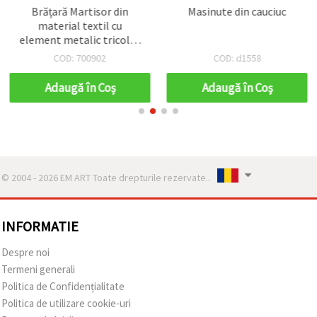
Brățară Martisor din
Masinute din cauciuc
material textil cu
element metalic tricolor
- 12 bucăți
COD: 700902
COD: d1558
Adaugă în Coş
Adaugă în Coş
© 2004 - 2026 EM ART Toate drepturile rezervate..
INFORMATIE
Despre noi
Termeni generali
Politica de Confidențialitate
Politica de utilizare cookie-uri