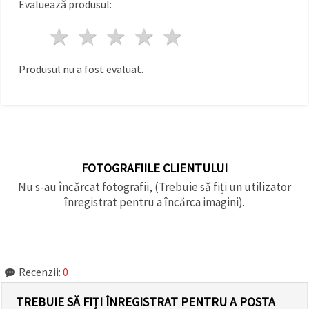
Evaluează produsul:
făcând clic
pe butonul
"Salvați"
1 stea
2 stele
3 stele
4 stele
5 stele
Аcceptati
Produsul nu a fost evaluat.
toate!
Setări
FOTOGRAFIILE CLIENTULUI
Nu s-au încărcat fotografii, (Trebuie să fiți un utilizator
înregistrat pentru a încărca imagini).
Recenzii:
0
TREBUIE SĂ FIȚI ÎNREGISTRAT PENTRU A POSTA