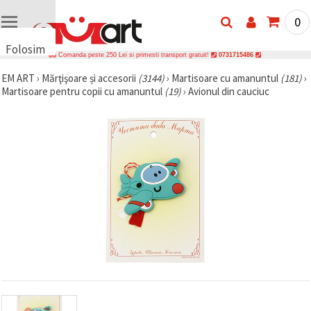
0
Folosim
Comanda peste 250 Lei si primesti transport gratuit!
0731715486
cookie-
EM ART
›
Mărţişoare și accesorii
(3144)
›
Martisoare cu amanuntul
(181)
›
uri
Martisoare pentru copii cu amanuntul
(19)
›
Avionul din cauciuc
🍪 Folosim
cookie-uri
și
tehnologii
similare
pentru a
asigura
funcționarea
corectă a
site-ului,
pentru a vă
îmbunătăți
experiența
și, cu
acordul
dumneavoastră,
pentru a
analiza
traficul și a
afișa