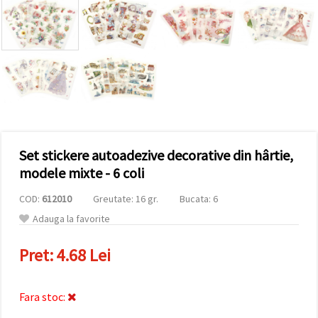
conținut și
reclame
mai
relevante,
inclusiv cu
ajutorul
partenerilor
noștri de
analiză și
marketing.
Puteți fi de
acord să
Set stickere autoadezive decorative din hârtie,
utilizați
toate
modele mixte - 6 coli
cookie -
urile făcând
clic pe
COD:
612010
Greutate: 16 gr.
Bucata: 6
"acceptati
Adauga la favorite
toate!" Sau
să vă
indicați
Pret:
4.68 Lei
preferințele
în setări
selectând
un tip de
Fara stoc:
cookie -uri
dat și