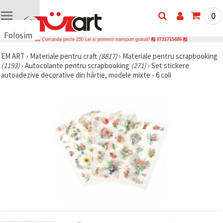
0
Folosim
Comanda peste 250 Lei si primesti transport gratuit!
0731715486
cookie-
EM ART
›
Materiale pentru craft
(8817)
›
Materiale pentru scrapbooking
uri
(1193)
›
Autocolante pentru scrapbooking
(271)
›
Set stickere
🍪 Folosim
autoadezive decorative din hârtie, modele mixte - 6 coli
cookie-uri
și
tehnologii
similare
pentru a
asigura
funcționarea
corectă a
site-ului,
pentru a vă
îmbunătăți
experiența
și, cu
acordul
dumneavoastră,
pentru a
analiza
traficul și a
afișa