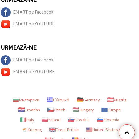
EM ART pe Facebook
EM ART pe YOUTUBE
URMEAZĂ-NE
EM ART pe Facebook
EM ART pe YOUTUBE
Български
Ελληνικά
Germany
Austria
Croatian
Czech
Hungary
Europe
Italy
Poland
Slovakia
Slovenia
Κύπρος
Great Britain
United States