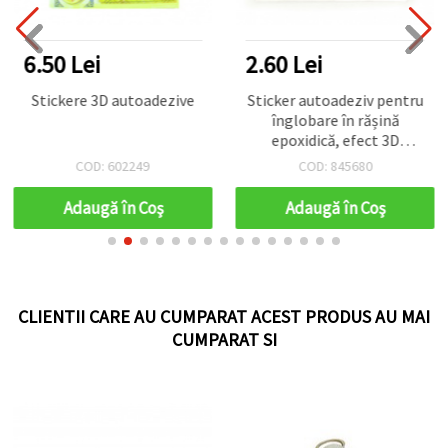
6.50 Lei
2.60 Lei
Stickere 3D autoadezive
Sticker autoadeziv pentru
înglobare în rășină
epoxidică, efect 3D
stratificat, pictat manual,
COD: 602249
COD: 845680
peștișor auriu mic,
dimensiune imagine
Adaugă în Coş
Adaugă în Coş
33x20 mm
CLIENTII CARE AU CUMPARAT ACEST PRODUS AU MAI
CUMPARAT SI