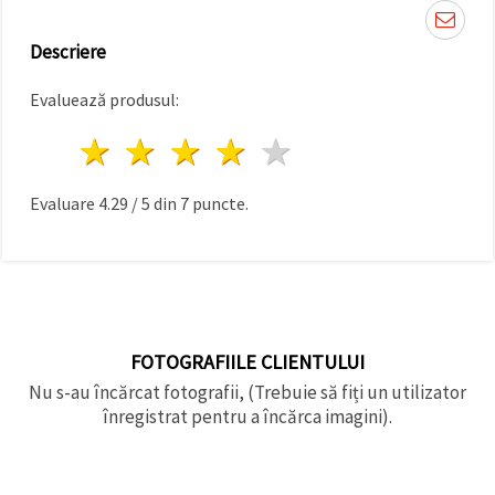
făcând clic
pe butonul
"Salvați"
Descriere
Evaluează produsul:
Аcceptati
toate!
1 stea
2 stele
3 stele
4 stele
5 stele
Setări
Evaluare
4.29
/
5
din
7
puncte.
FOTOGRAFIILE CLIENTULUI
Nu s-au încărcat fotografii, (Trebuie să fiți un utilizator
înregistrat pentru a încărca imagini).