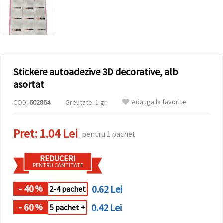
conținut și
reclame
mai
relevante,
inclusiv cu
ajutorul
partenerilor
noștri de
Stickere autoadezive 3D decorative, alb
analiză și
marketing.
asortat
Puteți fi de
acord să
Adauga la favorite
COD:
602864
Greutate: 1 gr.
utilizați
toate
cookie -
Pret:
1.04 Lei
urile făcând
pentru 1 pachet
clic pe
"acceptati
toate!" Sau
REDUCERI
să vă
PENTRU CANTITATE
indicați
preferințele
în setări
- 40
0.62 Lei
%
2-4 pachet
selectând
un tip de
- 60
0.42 Lei
%
5 pachet +
cookie -uri
dat și