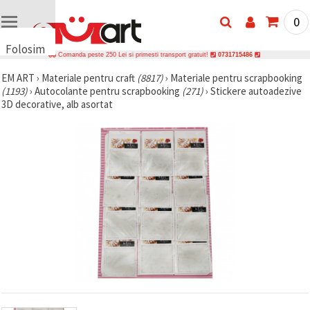
0
Folosim
Comanda peste 250 Lei si primesti transport gratuit!
0731715486
cookie-
EM ART
›
Materiale pentru craft
(8817)
›
Materiale pentru scrapbooking
uri
(1193)
›
Autocolante pentru scrapbooking
(271)
›
Stickere autoadezive
🍪 Folosim
3D decorative, alb asortat
cookie-uri
și
tehnologii
similare
pentru a
asigura
funcționarea
corectă a
site-ului,
pentru a vă
îmbunătăți
experiența
și, cu
acordul
dumneavoastră,
pentru a
analiza
traficul și a
afișa