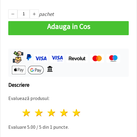
făcând clic
pe butonul
"Salvați"
pachet
Adauga in Cos
Аcceptati
toate!
Setări
Descriere
Evaluează produsul:
1 stea
2 stele
3 stele
4 stele
5 stele
Evaluare
5.00
/
5
din
1
puncte.