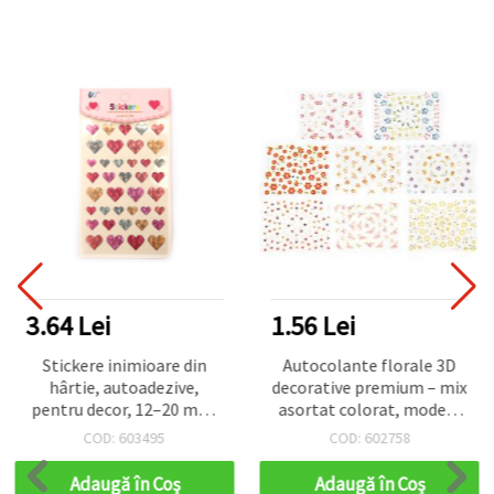
3.64 Lei
1.56 Lei
Stickere inimioare din
Autocolante florale 3D
hârtie, autoadezive,
decorative premium – mix
pentru decor, 12–20 mm,
asortat colorat, modele
culori asortate cu efect
autoadezive pentru
COD: 603495
COD: 602758
sidefat – 39 buc.
hobby, scrapbooking,
proiecte DIY și decorul
Adaugă în Coş
Adaugă în Coş