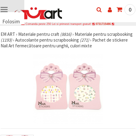
0
Folosim
Comanda peste 250 Lei si primesti transport gratuit!
0731715486
cookie-
EM ART
›
Materiale pentru craft
(8816)
›
Materiale pentru scrapbooking
uri
(1193)
›
Autocolante pentru scrapbooking
(271)
›
Pachet de stickere
🍪 Folosim
Nail Art fermecătoare pentru unghii, culori mixte
cookie-uri
și
tehnologii
similare
pentru a
asigura
funcționarea
corectă a
site-ului,
pentru a vă
îmbunătăți
experiența
și, cu
acordul
dumneavoastră,
pentru a
analiza
traficul și a
afișa