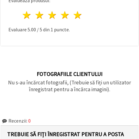
Evaluează produsul:
1 stea
2 stele
3 stele
4 stele
5 stele
Evaluare
5.00
/
5
din
1
puncte.
FOTOGRAFIILE CLIENTULUI
Nu s-au încărcat fotografii, (Trebuie să fiți un utilizator
înregistrat pentru a încărca imagini).
Recenzii:
0
TREBUIE SĂ FIȚI ÎNREGISTRAT PENTRU A POSTA