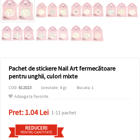
conținut și
reclame
mai
relevante,
inclusiv cu
ajutorul
partenerilor
noștri de
analiză și
marketing.
Puteți fi de
acord să
Pachet de stickere Nail Art fermecătoare
utilizați
toate
pentru unghii, culori mixte
cookie -
urile făcând
clic pe
COD:
612023
Greutate: 4 gr.
Bucata: 1
"acceptati
Adauga la favorite
toate!" Sau
să vă
indicați
Pret:
1.04 Lei
1-11 pachet
preferințele
în setări
selectând
un tip de
REDUCERI
cookie -uri
PENTRU CANTITATE
dat și