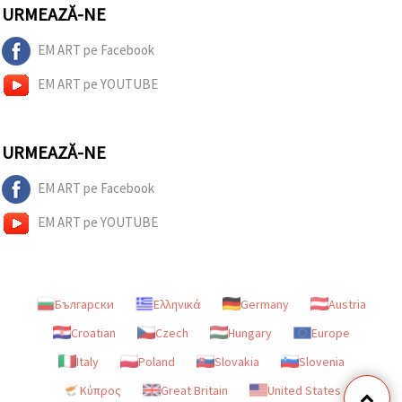
URMEAZĂ-NE
EM ART pe Facebook
EM ART pe YOUTUBE
URMEAZĂ-NE
EM ART pe Facebook
EM ART pe YOUTUBE
Български
Ελληνικά
Germany
Austria
Croatian
Czech
Hungary
Europe
Italy
Poland
Slovakia
Slovenia
Κύπρος
Great Britain
United States