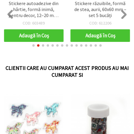
Stickere autoadezive din
Stickere răzuibile, formă
hârtie, formă inimă,
de stea, aurii, 60x60 mm –
pentru decor, 12–20 mm,
set 5 bucăți
paletă albastru-verde cu
COD: 603489
COD: 612206
efect sidef, set 47 buc,
asortate
Adaugă în Coş
Adaugă în Coş
CLIENTII CARE AU CUMPARAT ACEST PRODUS AU MAI
CUMPARAT SI