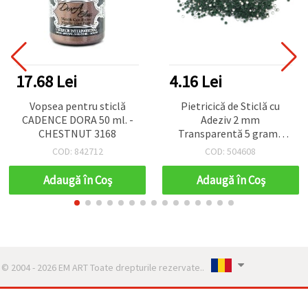
17.68 Lei
4.16 Lei
Vopsea pentru sticlă
Pietricică de Sticlă cu
CADENCE DORA 50 ml. -
Adeziv 2 mm
CHESTNUT 3168
Transparentă 5 grame
~1000 bucăți
COD: 842712
COD: 504608
Adaugă în Coş
Adaugă în Coş
© 2004 - 2026 EM ART Toate drepturile rezervate..