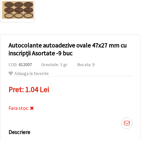
conținut și
reclame
mai
relevante,
inclusiv cu
ajutorul
partenerilor
noștri de
Autocolante autoadezive ovale 47x27 mm cu
analiză și
marketing.
inscripții Asortate -9 buc
Puteți fi de
acord să
COD:
612007
Greutate: 3 gr.
Bucata: 9
utilizați
toate
Adauga la favorite
cookie -
urile făcând
Pret:
1.04 Lei
clic pe
"acceptati
toate!" Sau
să vă
Fara stoc:
indicați
preferințele
în setări
selectând
un tip de
Descriere
cookie -uri
dat și