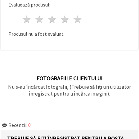
făcând clic
Evaluează produsul:
pe butonul
"Salvați"
1 stea
2 stele
3 stele
4 stele
5 stele
Аcceptati
Produsul nu a fost evaluat.
toate!
Setări
FOTOGRAFIILE CLIENTULUI
Nu s-au încărcat fotografii, (Trebuie să fiți un utilizator
înregistrat pentru a încărca imagini).
Recenzii:
0
TREBUIE SĂ FIȚI ÎNREGISTRAT PENTRU A POSTA