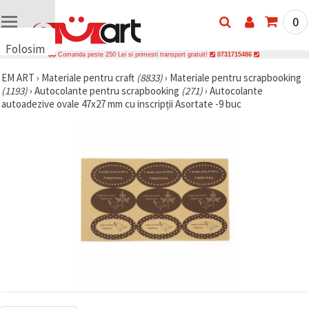
0
Folosim
Comanda peste 250 Lei si primesti transport gratuit!
0731715486
cookie-
EM ART
›
Materiale pentru craft
(8833)
›
Materiale pentru scrapbooking
uri
(1193)
›
Autocolante pentru scrapbooking
(271)
›
Autocolante
🍪 Folosim
autoadezive ovale 47x27 mm cu inscripții Asortate -9 buc
cookie-uri
și
tehnologii
similare
pentru a
asigura
funcționarea
corectă a
site-ului,
pentru a vă
îmbunătăți
experiența
și, cu
acordul
dumneavoastră,
pentru a
analiza
traficul și a
afișa