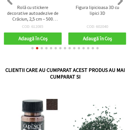
Rolă cu stickere
Figura lipicioasa 3D cu
decorative autoadezive de
lipici 3D
Crăciun, 2,5 cm – 500
bucăți, asortate
COD: 612085
COD: 602040
Adaugă în Coş
Adaugă în Coş
CLIENTII CARE AU CUMPARAT ACEST PRODUS AU MAI
CUMPARAT SI