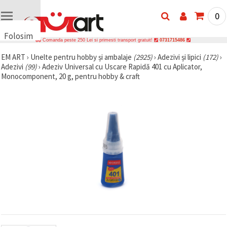
0
Folosim
Comanda peste 250 Lei si primesti transport gratuit!
0731715486
cookie-
EM ART
›
Unelte pentru hobby și ambalaje
(2925)
›
Adezivi și lipici
(172)
›
uri
Adezivi
(99)
›
Adeziv Universal cu Uscare Rapidă 401 cu Aplicator,
🍪 Folosim
Monocomponent, 20 g, pentru hobby & craft
cookie-uri
și
tehnologii
similare
pentru a
asigura
funcționarea
corectă a
site-ului,
pentru a vă
îmbunătăți
experiența
și, cu
acordul
dumneavoastră,
pentru a
analiza
traficul și a
afișa