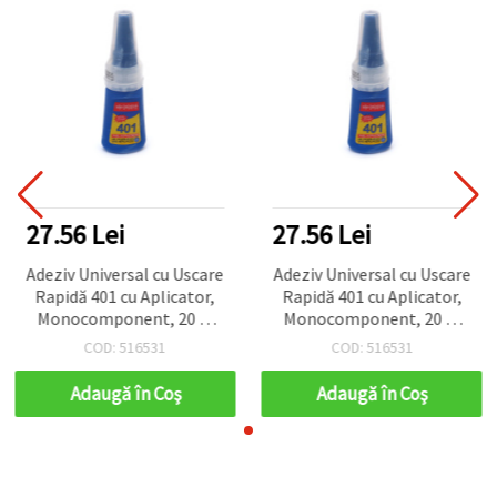
27.56 Lei
27.56 Lei
Adeziv Universal cu Uscare
Adeziv Universal cu Uscare
Rapidă 401 cu Aplicator,
Rapidă 401 cu Aplicator,
Monocomponent, 20 g,
Monocomponent, 20 g,
pentru hobby & craft
pentru hobby & craft
COD: 516531
COD: 516531
Adaugă în Coş
Adaugă în Coş