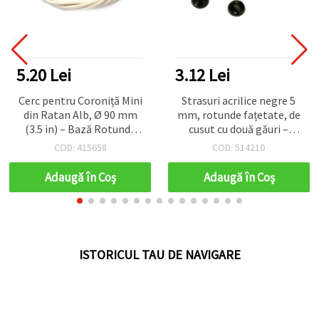
5.20 Lei
3.12 Lei
Cerc pentru Coroniță Mini
Strasuri acrilice negre 5
din Ratan Alb, Ø 90 mm
mm, rotunde fațetate, de
(3.5 in) – Bază Rotundă
cusut cu două găuri –
pentru Craft DIY,
pietre decorative pentru
COD: 415658
COD: 514210
Aranjamente Florale,
îmbrăcăminte, costume și
Ornamente, Aranjamente
proiecte handmade & DIY,
Adaugă în Coş
Adaugă în Coş
de Masă și Mărturii de
pachet 100 bucăți
Nuntă
ISTORICUL TAU DE NAVIGARE