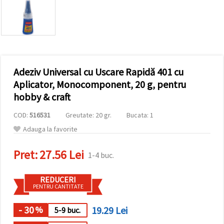
conținut și
reclame
mai
relevante,
inclusiv cu
ajutorul
partenerilor
noștri de
Adeziv Universal cu Uscare Rapidă 401 cu
analiză și
marketing.
Aplicator, Monocomponent, 20 g, pentru
Puteți fi de
hobby & craft
acord să
utilizați
COD:
516531
Greutate: 20 gr.
Bucata: 1
toate
cookie -
Adauga la favorite
urile făcând
clic pe
"acceptati
Pret:
27.56 Lei
1-4 buc.
toate!" Sau
să vă
indicați
REDUCERI
preferințele
PENTRU CANTITATE
în setări
selectând
un tip de
- 30
19.29 Lei
%
5-9 buc.
cookie -uri
dat și