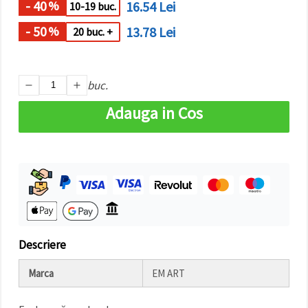
- 40
16.54 Lei
%
făcând clic
10-19 buc.
pe butonul
"Salvați"
- 50
13.78 Lei
%
20 buc. +
Аcceptati
toate!
buc.
Setări
Adauga in Cos
Descriere
Marca
EM ART