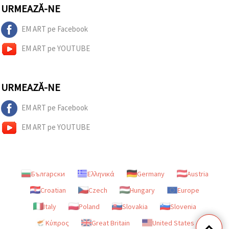
URMEAZĂ-NE
EM ART pe Facebook
EM ART pe YOUTUBE
URMEAZĂ-NE
EM ART pe Facebook
EM ART pe YOUTUBE
Български
Ελληνικά
Germany
Austria
Croatian
Czech
Hungary
Europe
Italy
Poland
Slovakia
Slovenia
Κύπρος
Great Britain
United States