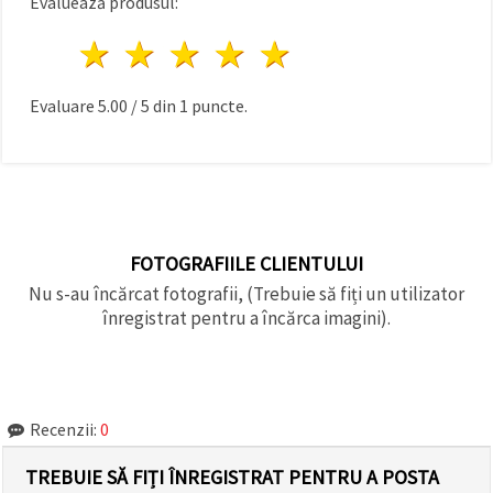
Evaluează produsul:
1 stea
2 stele
3 stele
4 stele
5 stele
Evaluare
5.00
/
5
din
1
puncte.
FOTOGRAFIILE CLIENTULUI
Nu s-au încărcat fotografii, (Trebuie să fiți un utilizator
înregistrat pentru a încărca imagini).
Recenzii:
0
TREBUIE SĂ FIȚI ÎNREGISTRAT PENTRU A POSTA