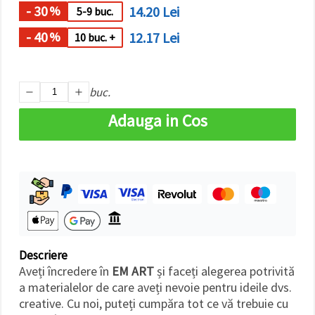
făcând clic
- 30
14.20 Lei
%
5-9 buc.
pe butonul
"Salvați"
- 40
12.17 Lei
%
10 buc. +
Аcceptati
toate!
buc.
Setări
Adauga in Cos
Descriere
Aveți încredere în
EM ART
și faceți alegerea potrivită
a materialelor de care aveți nevoie pentru ideile dvs.
creative. Cu noi, puteți cumpăra tot ce vă trebuie cu