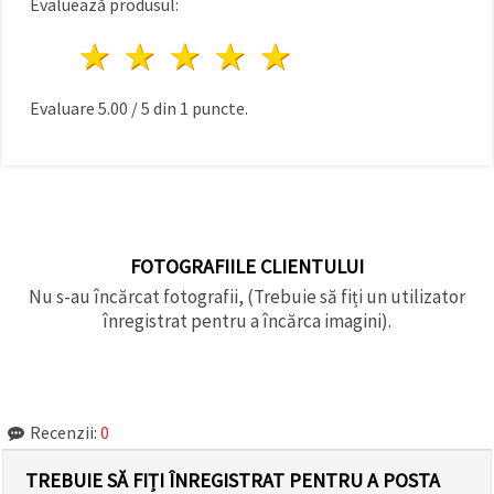
Evaluează produsul:
1 stea
2 stele
3 stele
4 stele
5 stele
Evaluare
5.00
/
5
din
1
puncte.
FOTOGRAFIILE CLIENTULUI
Nu s-au încărcat fotografii, (Trebuie să fiți un utilizator
înregistrat pentru a încărca imagini).
Recenzii:
0
TREBUIE SĂ FIȚI ÎNREGISTRAT PENTRU A POSTA