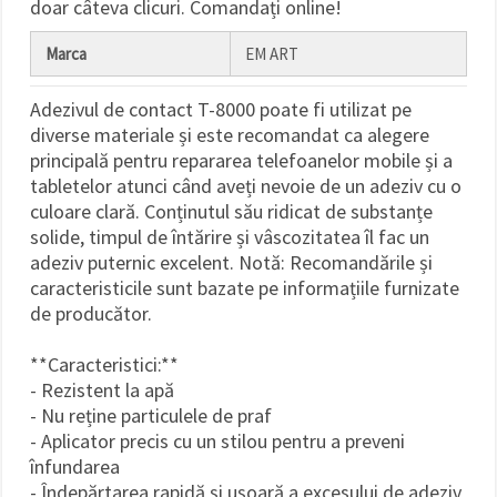
doar câteva clicuri. Comandați online!
Marca
EM ART
Adezivul de contact T-8000 poate fi utilizat pe
diverse materiale și este recomandat ca alegere
principală pentru repararea telefoanelor mobile și a
tabletelor atunci când aveți nevoie de un adeziv cu o
culoare clară. Conținutul său ridicat de substanțe
solide, timpul de întărire și vâscozitatea îl fac un
adeziv puternic excelent. Notă: Recomandările și
caracteristicile sunt bazate pe informațiile furnizate
de producător.
**Caracteristici:**
- Rezistent la apă
- Nu reține particulele de praf
- Aplicator precis cu un stilou pentru a preveni
înfundarea
- Îndepărtarea rapidă și ușoară a excesului de adeziv