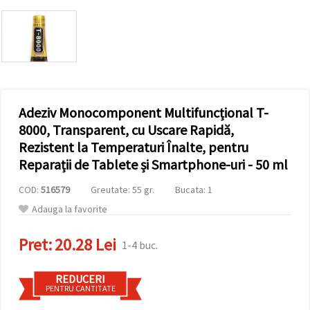
conținut și
reclame
mai
relevante,
inclusiv cu
ajutorul
partenerilor
noștri de
analiză și
Adeziv Monocomponent Multifuncțional T-
marketing.
Puteți fi de
8000, Transparent, cu Uscare Rapidă,
acord să
Rezistent la Temperaturi Înalte, pentru
utilizați
toate
Reparații de Tablete și Smartphone-uri - 50 ml
cookie -
urile făcând
COD:
516579
Greutate: 55 gr.
Bucata: 1
clic pe
"acceptati
Adauga la favorite
toate!" Sau
să vă
indicați
Pret:
20.28 Lei
1-4 buc.
preferințele
în setări
selectând
REDUCERI
un tip de
PENTRU CANTITATE
cookie -uri
dat și