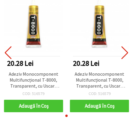
20.28 Lei
20.28 Lei
Adeziv Monocomponent
Adeziv Monocomponent
Multifuncțional T-8000,
Multifuncțional T-8000,
Transparent, cu Uscare
Transparent, cu Uscare
Rapidă, Rezistent la
Rapidă, Rezistent la
COD: 516579
COD: 516579
Temperaturi Înalte,
Temperaturi Înalte,
pentru Reparații de
pentru Reparații de
Adaugă în Coş
Adaugă în Coş
Tablete și Smartphone-
Tablete și Smartphone-
uri - 50 ml
uri - 50 ml