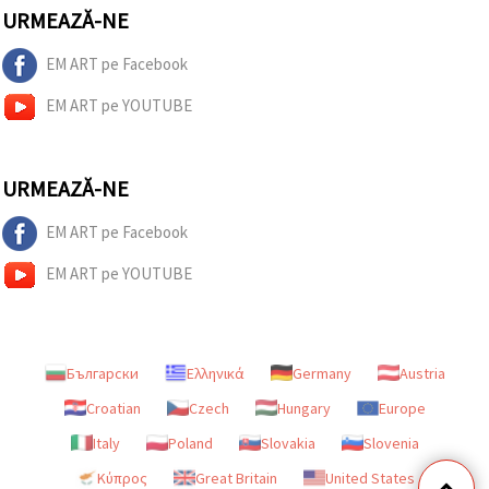
URMEAZĂ-NE
EM ART pe Facebook
EM ART pe YOUTUBE
URMEAZĂ-NE
EM ART pe Facebook
EM ART pe YOUTUBE
Български
Ελληνικά
Germany
Austria
Croatian
Czech
Hungary
Europe
Italy
Poland
Slovakia
Slovenia
Κύπρος
Great Britain
United States