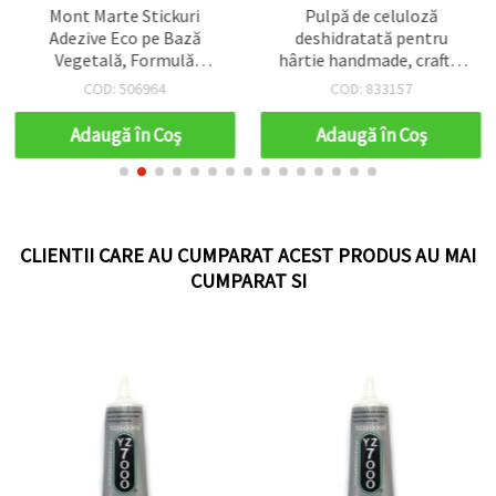
Mont Marte Stickuri
Pulpă de celuloză
Adezive Eco pe Bază
deshidratată pentru
Vegetală, Formulă
hârtie handmade, craft &
Uscată, 2 bucăți
DIY - 50 g
COD: 506964
COD: 833157
Adaugă în Coş
Adaugă în Coş
CLIENTII CARE AU CUMPARAT ACEST PRODUS AU MAI
CUMPARAT SI