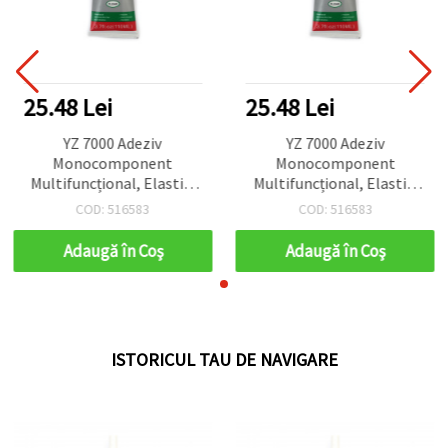
25.48 Lei
25.48 Lei
YZ 7000 Adeziv
YZ 7000 Adeziv
Monocomponent
Monocomponent
Multifuncțional, Elastic,
Multifuncțional, Elastic,
Impermeabil, cu uscare
Impermeabil, cu uscare
COD: 516583
COD: 516583
rapidă, 110 ml
rapidă, 110 ml
Adaugă în Coş
Adaugă în Coş
ISTORICUL TAU DE NAVIGARE