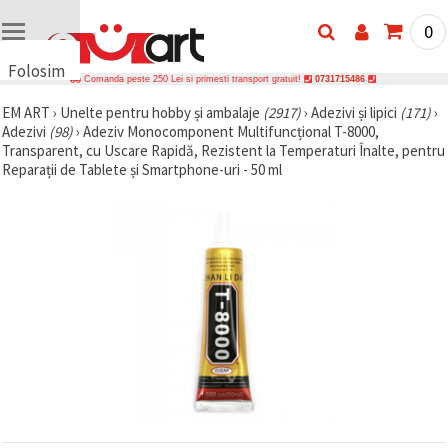
0
Folosim
Comanda peste 250 Lei si primesti transport gratuit!
0731715486
cookie-
EM ART
›
Unelte pentru hobby și ambalaje
(2917)
›
Adezivi și lipici
(171)
›
uri
Adezivi
(98)
›
Adeziv Monocomponent Multifuncțional T-8000,
🍪 Folosim
Transparent, cu Uscare Rapidă, Rezistent la Temperaturi Înalte, pentru
cookie-uri
Reparații de Tablete și Smartphone-uri - 50 ml
și
tehnologii
similare
pentru a
asigura
funcționarea
corectă a
site-ului,
pentru a vă
îmbunătăți
experiența
și, cu
acordul
dumneavoastră,
pentru a
analiza
traficul și a
afișa