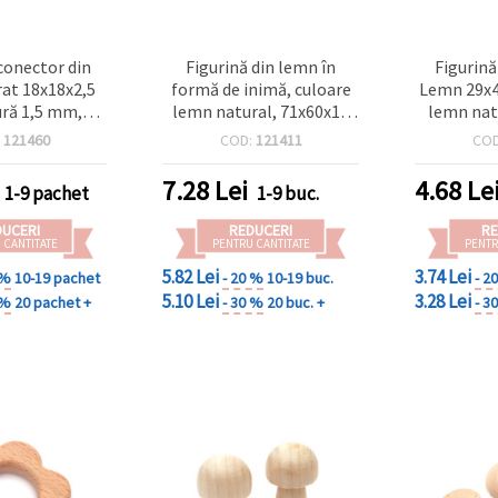
conector din
Figurină din lemn în
Figurină
rat 18x18x2,5
formă de inimă, culoare
Lemn 29x4
ră 1,5 mm,
lemn natural, 71x60x10
lemn natu
n natural – 10
mm
:
121460
COD:
121411
CO
ucăți
7.28
Lei
4.68
Le
1-9 pachet
1-9 buc.
DUCERI
REDUCERI
RE
 CANTITATE
PENTRU CANTITATE
PENTR
5.82 Lei
3.74 Lei
 %
10-19 pachet
- 20 %
10-19 buc.
- 2
5.10 Lei
3.28 Lei
 %
20 pachet +
- 30 %
20 buc. +
- 3