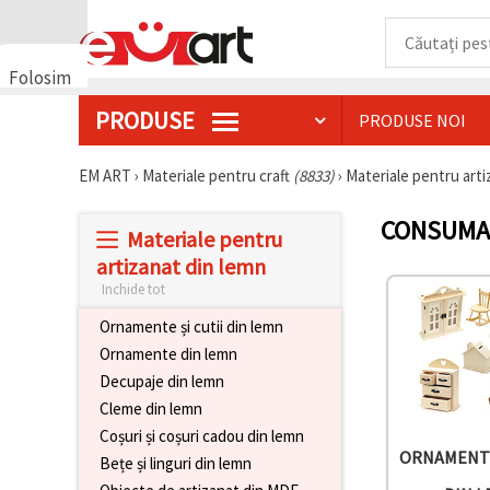
Folosim
cookie-
PRODUSE
PRODUSE NOI
uri
🍪 Folosim
cookie-uri
EM ART
›
Materiale pentru craft
(8833)
›
Materiale pentru art
și
tehnologii
CONSUMAB
similare
Materiale pentru
pentru a
asigura
artizanat din lemn
funcționarea
Inchide tot
corectă a
site-ului,
Ornamente și cutii din lemn
pentru a vă
îmbunătăți
Ornamente din lemn
experiența
Decupaje din lemn
și, cu
acordul
Cleme din lemn
dumneavoastră,
Coșuri și coșuri cadou din lemn
pentru a
analiza
ORNAMENTE
Bețe și linguri din lemn
traficul și a
afișa