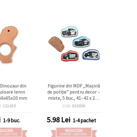
 Dinozaur din
Figurine din MDF „Mașină
uloare lemn
de poliție” pentru decor –
 56x65x10 mm
mixte, 5 buc., 41–42 x 24–
27 mm, pentru colorat,
D:
121410
COD:
832036
decupaj, scrapbooking și
proiecte pentru copii
i
5.98
Lei
1-9 buc.
1-4 pachet
DUCERI
REDUCERI
U CANTITATE
PENTRU CANTITATE