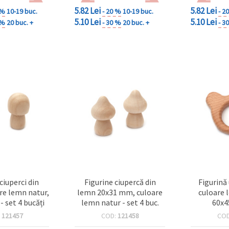
5.82 Lei
5.82 Lei
 %
10-19 buc.
- 20 %
10-19 buc.
- 2
5.10 Lei
5.10 Lei
 %
20 buc. +
- 30 %
20 buc. +
- 3
ciuperci din
Figurine ciupercă din
Figurină
re lemn natur,
lemn 20x31 mm, culoare
culoare 
 set 4 bucăți
lemn natur - set 4 buc.
60x
:
121457
COD:
121458
CO