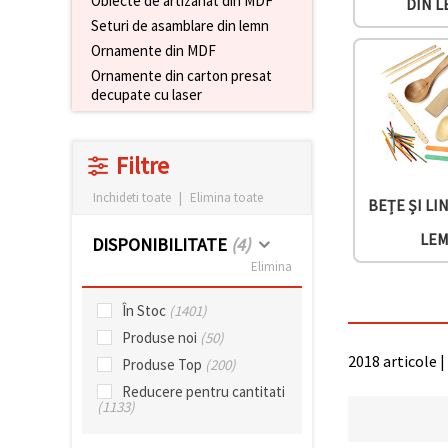
Obiecte de artizanat din MDF
DIN 
conținut și
Seturi de asamblare din lemn
reclame
mai
Ornamente din MDF
relevante,
Ornamente din carton presat
inclusiv cu
decupate cu laser
ajutorul
partenerilor
noștri de
analiză și
Filtre
marketing.
Puteți fi de
Inchideti toate
|
Elimina toate
acord să
BEȚE ȘI LI
utilizați
toate
LE
DISPONIBILITATE
(4)
cookie -
urile făcând
Elimina
clic pe
"acceptati
În Stoc
(1401)
toate!" Sau
să vă
Produse noi
(50)
indicați
preferințele
2018 articole |
Produse Top
(200)
în setări
Reducere pentru cantitati
selectând
(1133)
un tip de
cookie -uri
dat și