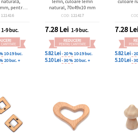
 naturală,
lemn, culoare lemn
culoare n
 mm, pentru
natural, 70x49x10 mm
 craft DIY
:
121416
COD:
121417
CO
7.28
Lei
7.28
Le
1-9 buc.
1-9 buc.
DUCERI
REDUCERI
RE
 CANTITATE
PENTRU CANTITATE
PENTR
5.82 Lei
5.82 Lei
 %
10-19 buc.
- 20 %
10-19 buc.
- 2
5.10 Lei
5.10 Lei
 %
20 buc. +
- 30 %
20 buc. +
- 3