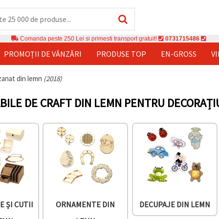
Comanda peste 250 Lei si primesti transport gratuit!
0731715486
PROMOȚII DE VÂNZĂRI
PRODUSE TOP
EN-GROSS
V
izanat din lemn
(2018)
ILE DE CRAFT DIN LEMN PENTRU DECORAȚIU
 ȘI CUTII
ORNAMENTE DIN
DECUPAJE DIN LEMN