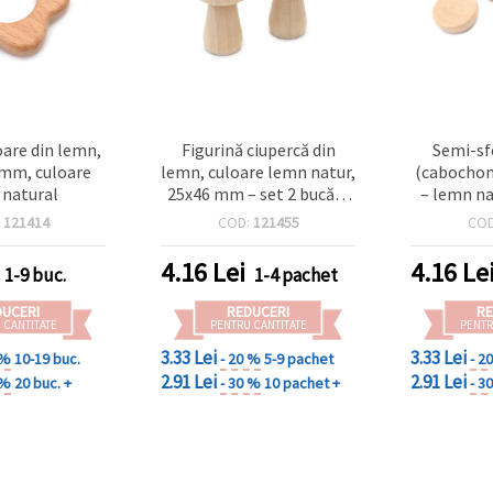
oare din lemn,
Figurină ciupercă din
Semi-sf
mm, culoare
lemn, culoare lemn natur,
(cabochon
natural
25x46 mm – set 2 bucăți,
– lemn na
hobby & craft DIY
natur, su
:
121414
COD:
121455
CO
set de 10
decorațiu
4.16
Lei
4.16
Le
1-9 buc.
1-4 pachet
DUCERI
REDUCERI
RE
 CANTITATE
PENTRU CANTITATE
PENTR
3.33 Lei
3.33 Lei
 %
10-19 buc.
- 20 %
5-9 pachet
- 2
2.91 Lei
2.91 Lei
 %
20 buc. +
- 30 %
10 pachet +
- 3