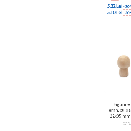
5.82 Lei
- 20
5.10 Lei
- 30
Figurine 
lemn, culoa
22x35 mm -
COD