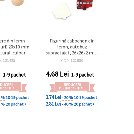
ere din lemn
Figurină cabochon din
uri) 20x10 mm
lemn, autobuz
tural, culoare
supraetajat, 26x26x2 mm,
prafață netedă,
roșu - set 10 bucăți
D:
121425
COD:
121896
 bucăți pentru
ni, DIY & craft
i
4.68
Lei
1-9 pachet
1-9 pachet
DUCERI
REDUCERI
U CANTITATE
PENTRU CANTITATE
3.74 Lei
0 %
10-19 pachet
- 20 %
10-19 pachet
2.81 Lei
0 %
20 pachet +
- 40 %
20 pachet +