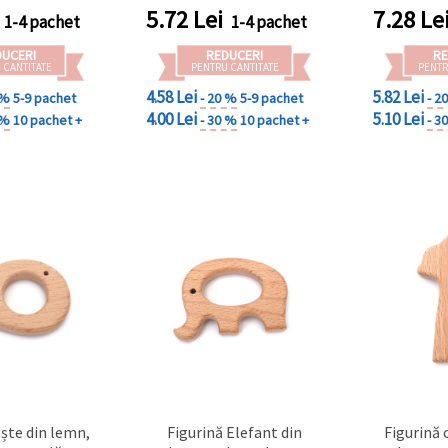
5.72
Lei
7.28
Le
1-4 pachet
1-4 pachet
DUCERI
REDUCERI
RE
 CANTITATE
PENTRU CANTITATE
PENTR
4.58 Lei
5.82 Lei
 %
5-9 pachet
- 20 %
5-9 pachet
- 2
4.00 Lei
5.10 Lei
 %
10 pachet +
- 30 %
10 pachet +
- 3
ește din lemn,
Figurină Elefant din
Figurină 