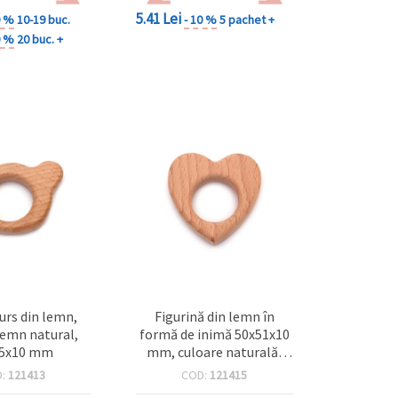
5.41 Lei
0 %
10-19 buc.
- 10 %
5 pachet +
0 %
20 buc. +
 urs din lemn,
Figurină din lemn în
lemn natural,
formă de inimă 50x51x10
45x10 mm
mm, culoare naturală,
pentru hobby și craft
D:
121413
COD:
121415