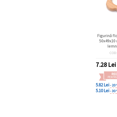
Figurină fl
50x49x10 
lemn 
COD
7.28
Lei
RE
PENTRU
5.82 Lei
- 20
5.10 Lei
- 30