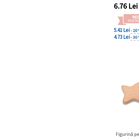
6.76
Lei
RE
PENTRU
5.41 Lei
- 20
4.73 Lei
- 30
Figurină p