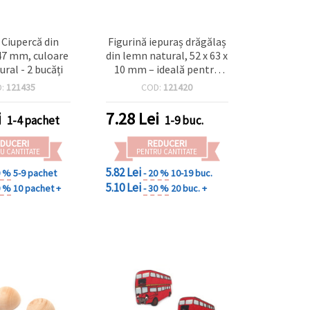
 Ciupercă din
Figurină iepuraș drăgălaș
7 mm, culoare
din lemn natural, 52 x 63 x
ral - 2 bucăți
10 mm – ideală pentru
hobby & craft, proiecte
D:
121435
COD:
121420
pentru copii și decorațiuni
DIY, cu orificiu 9 mm
i
7.28
Lei
1-4 pachet
1-9 buc.
DUCERI
REDUCERI
U CANTITATE
PENTRU CANTITATE
5.82 Lei
0 %
5-9 pachet
- 20 %
10-19 buc.
5.10 Lei
0 %
10 pachet +
- 30 %
20 buc. +