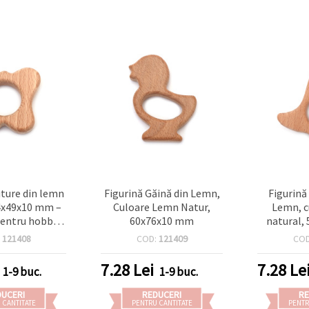
uture din lemn
Figurină Găină din Lemn,
Figurină
54x49x10 mm –
Culoare Lemn Natur,
Lemn, c
pentru hobby,
60x76x10 mm
natural,
oiecte pentru
:
121408
COD:
121409
CO
ecorațiuni DIY
7.28
Lei
7.28
Le
1-9 buc.
1-9 buc.
DUCERI
REDUCERI
RE
 CANTITATE
PENTRU CANTITATE
PENTR