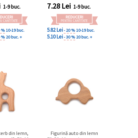
i
7.28
Lei
1-9 buc.
1-9 buc.
DUCERI
REDUCERI
U CANTITATE
PENTRU CANTITATE
5.82 Lei
0 %
10-19 buc.
- 20 %
10-19 buc.
5.10 Lei
0 %
20 buc. +
- 30 %
20 buc. +
cerb din lemn,
Figurină auto din lemn