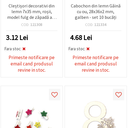
Cleștișori decorativi din
Cabochon din lemn Găină
lemn 7x35 mm, roșii,
cu ou, 28x36x2 mm,
model fulg de zăpadă alb
galben - set 10 bucăți
- 5 bucăți
COD:
121308
COD:
121334
3.12
Lei
4.68
Lei
Fara stoc:
Fara stoc:
Primeste notificare pe
Primeste notificare pe
email cand produsul
email cand produsul
revine in stoc.
revine in stoc.