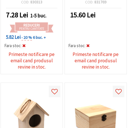
buc.
COD:
830313
COD:
831769
7.28
Lei
15.60
Lei
1-5 buc.
REDUCERI
PENTRU CANTITATE
5.82 Lei
- 20 %
6 buc. +
Fara stoc:
Fara stoc:
Primeste notificare pe
Primeste notificare pe
email cand produsul
email cand produsul
revine in stoc.
revine in stoc.