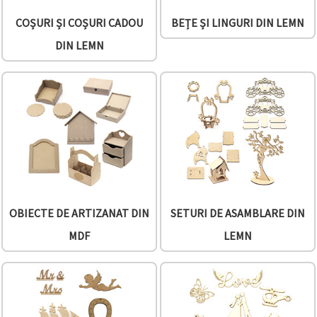
făcând clic
pe butonul
COȘURI ȘI COȘURI CADOU
BEȚE ȘI LINGURI DIN LEMN
"Salvați"
DIN LEMN
Аcceptati
toate!
Setări
OBIECTE DE ARTIZANAT DIN
SETURI DE ASAMBLARE DIN
MDF
LEMN