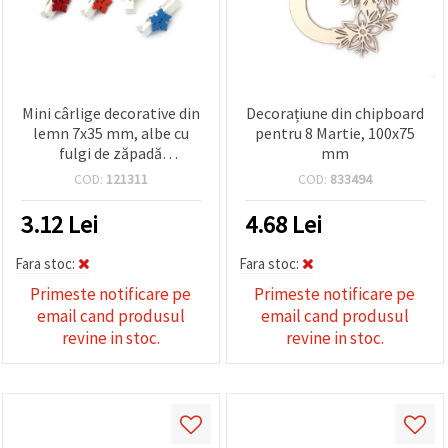
Mini cârlige decorative din
Decorațiune din chipboard
lemn 7x35 mm, albe cu
pentru 8 Martie, 100x75
fulgi de zăpadă
mm
multicolori (asortate) –
COD:
121311
COD:
833494
set 5 buc.
3.12
Lei
4.68
Lei
Fara stoc:
Fara stoc:
Primeste notificare pe
Primeste notificare pe
email cand produsul
email cand produsul
revine in stoc.
revine in stoc.