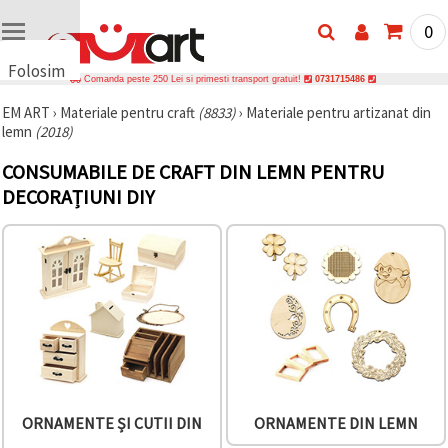
0
Folosim
Comanda peste 250 Lei si primesti transport gratuit!
0731715486
cookie-
EM ART
›
Materiale pentru craft
(8833)
›
Materiale pentru artizanat din
uri
lemn
(2018)
🍪 Folosim
cookie-uri
CONSUMABILE DE CRAFT DIN LEMN PENTRU
și
tehnologii
DECORAȚIUNI DIY
similare
pentru a
asigura
funcționarea
corectă a
site-ului,
pentru a vă
îmbunătăți
experiența
și, cu
acordul
dumneavoastră,
pentru a
analiza
ORNAMENTE ȘI CUTII DIN
ORNAMENTE DIN LEMN
traficul și a
afișa