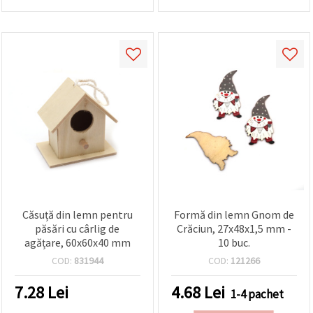
Căsuță din lemn pentru
Formă din lemn Gnom de
păsări cu cârlig de
Crăciun, 27x48x1,5 mm -
agățare, 60x60x40 mm
10 buc.
COD:
831944
COD:
121266
7.28
Lei
4.68
Lei
1-4 pachet