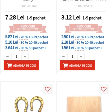
bucăți
COD:
801026
COD:
505186
7.28
Lei
3.12
Lei
1-9 pachet
1-9 pachet
REDUCERI
REDUCERI
PENTRU CANTITATE
PENTRU CANTITATE
5.82 Lei
2.50 Lei
- 20 %
10-19 pachet
- 20 %
10-19 pachet
5.10 Lei
2.18 Lei
- 30 %
20-49 pachet
- 30 %
20-49 pachet
3.64 Lei
1.56 Lei
- 50 %
50 pachet +
- 50 %
50 pachet +
ADAUGA IN COS
ADAUGA IN COS