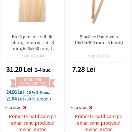
Bază pentru craft din
Șipcă de Paulownia
placaj, lemn de tei - 3
10x10x300 mm - 5 bucăți
mm, 600x300 mm, 1
bucată
COD:
800840
COD:
800858
31.20
Lei
7.28
Lei
1-4 buc.
REDUCERI
PENTRU CANTITATE
24.96 Lei
- 20 %
5-9 buc.
21.84 Lei
- 30 %
10 buc. +
Fara stoc:
Fara stoc:
Primeste notificare pe
Primeste notificare pe
email cand produsul
email cand produsul
revine in stoc.
revine in stoc.