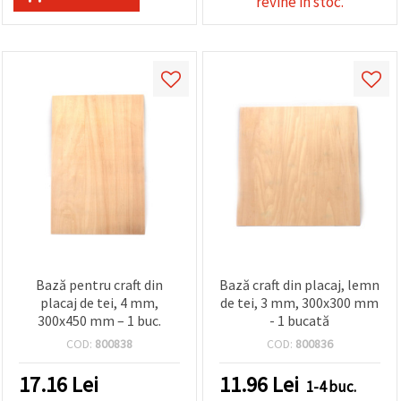
revine in stoc.
Bază pentru craft din
Bază craft din placaj, lemn
placaj de tei, 4 mm,
de tei, 3 mm, 300x300 mm
300x450 mm – 1 buc.
- 1 bucată
COD:
800838
COD:
800836
17.16
Lei
11.96
Lei
1-4 buc.