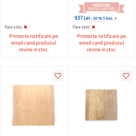
REDUCERI
PENTRU CANTITATE
9.57 Lei
- 20 %
5 buc. +
Fara stoc:
Fara stoc:
Primeste notificare pe
Primeste notificare pe
email cand produsul
email cand produsul
revine in stoc.
revine in stoc.