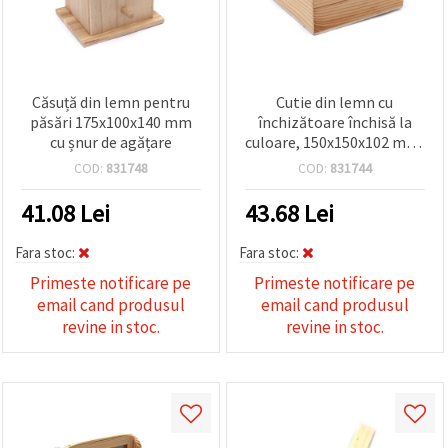
Căsuță din lemn pentru
Cutie din lemn cu
păsări 175x100x140 mm
închizătoare închisă la
cu șnur de agățare
culoare, 150x150x102 mm,
pentru decoupage și DIY
COD:
831748
COD:
831744
41.08
Lei
43.68
Lei
Fara stoc:
Fara stoc:
Primeste notificare pe
Primeste notificare pe
email cand produsul
email cand produsul
revine in stoc.
revine in stoc.