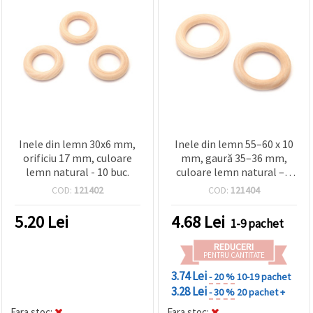
Inele din lemn 30x6 mm,
Inele din lemn 55–60 x 10
orificiu 17 mm, culoare
mm, gaură 35–36 mm,
lemn natural - 10 buc.
culoare lemn natural – 2
buc.
COD:
121402
COD:
121404
5.20
Lei
4.68
Lei
1-9 pachet
REDUCERI
PENTRU CANTITATE
3.74 Lei
- 20 %
10-19 pachet
3.28 Lei
- 30 %
20 pachet +
Fara stoc:
Fara stoc: