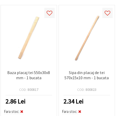
Baza placaj tei 550x30x8
Sipa din placaj de tei
mm - 1 bucata
570x15x10 mm - 1 bucata
COD:
800817
COD:
800823
2.86
Lei
2.34
Lei
Fara stoc:
Fara stoc: