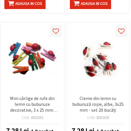
ADAUGA IN COS
ADAUGA IN COS
Mini cârlige de rufe din
Cleme din lemn cu
lemn cu buburuze
buburuză roșie, albe, 3x25
decorative, 3 x 25 mm,
mm - set 20 bucăți
culori mixte, set 20 bucăți
COD:
801032
COD:
801029
- clipsuri craft pentru DIY,
scrapbooking, afișare
7.28
Lei
7.28
Lei