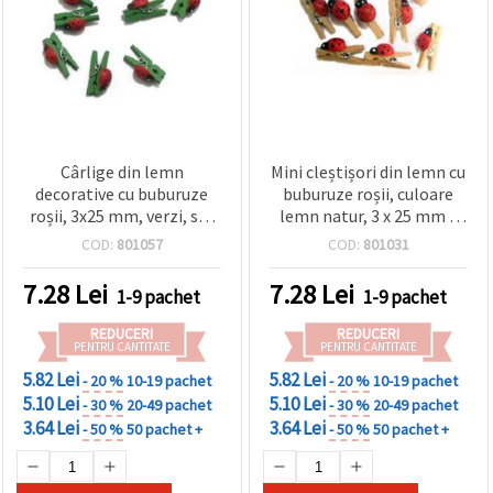
Cârlige din lemn
Mini cleștișori din lemn cu
decorative cu buburuze
buburuze roșii, culoare
roșii, 3x25 mm, verzi, set
lemn natur, 3 x 25 mm –
20 buc.
set 20 bucăți
COD:
801057
COD:
801031
7.28
Lei
7.28
Lei
1-9 pachet
1-9 pachet
REDUCERI
REDUCERI
PENTRU CANTITATE
PENTRU CANTITATE
5.82 Lei
5.82 Lei
- 20 %
10-19 pachet
- 20 %
10-19 pachet
5.10 Lei
5.10 Lei
- 30 %
20-49 pachet
- 30 %
20-49 pachet
3.64 Lei
3.64 Lei
- 50 %
50 pachet +
- 50 %
50 pachet +