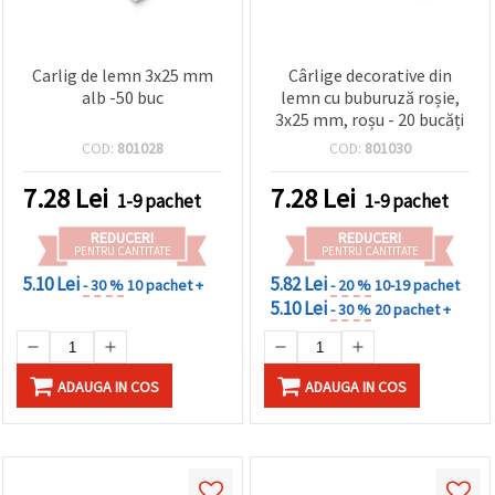
Carlig de lemn 3x25 mm
Cârlige decorative din
alb -50 buc
lemn cu buburuză roșie,
3x25 mm, roșu - 20 bucăți
COD:
801028
COD:
801030
7.28
Lei
7.28
Lei
1-9 pachet
1-9 pachet
REDUCERI
REDUCERI
PENTRU CANTITATE
PENTRU CANTITATE
5.10 Lei
5.82 Lei
- 30 %
10 pachet +
- 20 %
10-19 pachet
5.10 Lei
- 30 %
20 pachet +
ADAUGA IN COS
ADAUGA IN COS