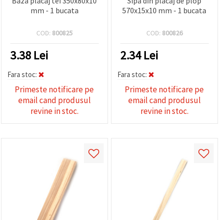
Baza placaj tei 350x80x10
Sipa din placaj de plop
mm - 1 bucata
570x15x10 mm - 1 bucata
COD:
800825
COD:
800826
3.38
Lei
2.34
Lei
Fara stoc:
Fara stoc:
Primeste notificare pe
Primeste notificare pe
email cand produsul
email cand produsul
revine in stoc.
revine in stoc.