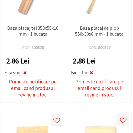
Baza placaj tei 350x50x10
Baza placaj de plop
mm - 1 bucata
550x30x8 mm - 1 bucata
COD:
800828
COD:
800827
2.86
Lei
2.86
Lei
Fara stoc:
Fara stoc:
Primeste notificare pe
Primeste notificare pe
email cand produsul
email cand produsul
revine in stoc.
revine in stoc.