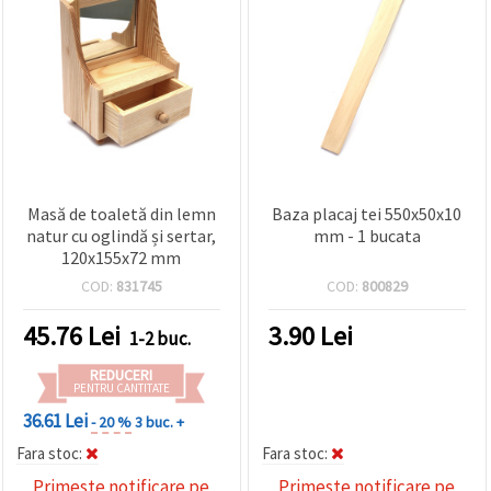
Masă de toaletă din lemn
Baza placaj tei 550x50x10
natur cu oglindă și sertar,
mm - 1 bucata
120x155x72 mm
COD:
831745
COD:
800829
45.76
Lei
3.90
Lei
1-2 buc.
REDUCERI
PENTRU CANTITATE
36.61 Lei
- 20 %
3 buc. +
Fara stoc:
Fara stoc:
Primeste notificare pe
Primeste notificare pe