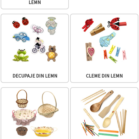
LEMN
conținut și
reclame
mai
relevante,
inclusiv cu
ajutorul
partenerilor
noștri de
analiză și
marketing.
Puteți fi de
acord să
utilizați
toate
DECUPAJE DIN LEMN
CLEME DIN LEMN
cookie -
urile făcând
clic pe
"acceptati
toate!" Sau
să vă
indicați
preferințele
în setări
selectând
un tip de
cookie -uri
dat și