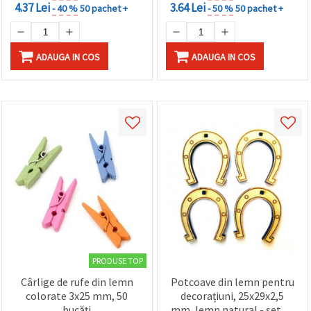
4.37 Lei
3.64 Lei
- 40 %
50 pachet +
- 50 %
50 pachet +
ADAUGA IN COS
ADAUGA IN COS
PRODUSE TOP
Cârlige de rufe din lemn
Potcoave din lemn pentru
colorate 3x25 mm, 50
decorațiuni, 25x29x2,5
bucăți
mm, lemn natural - set 10