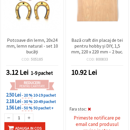
Potcoave din lemn, 20x24
Bază craft din placaj de tei
mm, lemn natural - set 10
pentru hobby și DIY, 1,5
bucăți
mm, 220 x 220 mm – 2 buc.
COD:
505185
COD:
800833
3.12
Lei
10.92
Lei
1-9 pachet
REDUCERI
PENTRU CANTITATE
2.50 Lei
- 20 %
10-19 pachet
2.18 Lei
- 30 %
20-49 pachet
1.56 Lei
- 50 %
50 pachet +
Fara stoc:
Primeste notificare pe
email cand produsul
ADAUGA IN COS