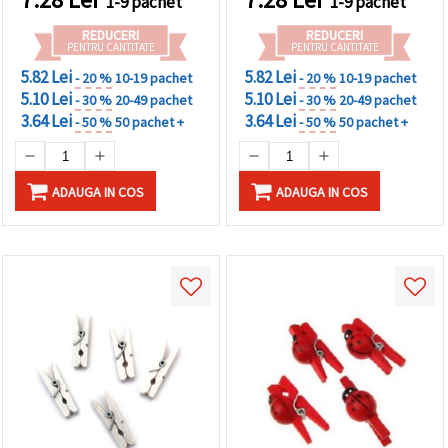
1-9 pachet
1-9 pachet
fotografii și decor de
petrecere
REDUCERI
REDUCERI
PENTRU CANTITATE
PENTRU CANTITATE
5.82 Lei
5.82 Lei
- 20 %
10-19 pachet
- 20 %
10-19 pachet
5.10 Lei
5.10 Lei
- 30 %
20-49 pachet
- 30 %
20-49 pachet
3.64 Lei
3.64 Lei
- 50 %
50 pachet +
- 50 %
50 pachet +
ADAUGA IN COS
ADAUGA IN COS