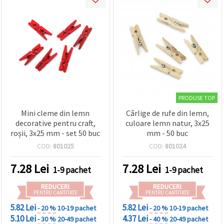
PRODUSE TOP
Mini cleme din lemn
Cârlige de rufe din lemn,
decorative pentru craft,
culoare lemn natur, 3x25
roșii, 3x25 mm - set 50 buc
mm - 50 buc
COD:
801025
COD:
801024
7.28
Lei
7.28
Lei
1-9 pachet
1-9 pachet
REDUCERI
REDUCERI
PENTRU CANTITATE
PENTRU CANTITATE
5.82 Lei
5.82 Lei
- 20 %
10-19 pachet
- 20 %
10-19 pachet
5.10 Lei
4.37 Lei
- 30 %
20-49 pachet
- 40 %
20-49 pachet