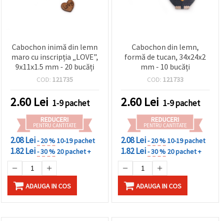
Cabochon inimă din lemn
Cabochon din lemn,
maro cu inscripția „LOVE”,
formă de tucan, 34x24x2
9x11x1.5 mm - 20 bucăți
mm - 10 bucăți
COD:
121735
COD:
121733
2.60
Lei
2.60
Lei
1-9 pachet
1-9 pachet
REDUCERI
REDUCERI
PENTRU CANTITATE
PENTRU CANTITATE
2.08 Lei
2.08 Lei
- 20 %
10-19 pachet
- 20 %
10-19 pachet
1.82 Lei
1.82 Lei
- 30 %
20 pachet +
- 30 %
20 pachet +
ADAUGA IN COS
ADAUGA IN COS