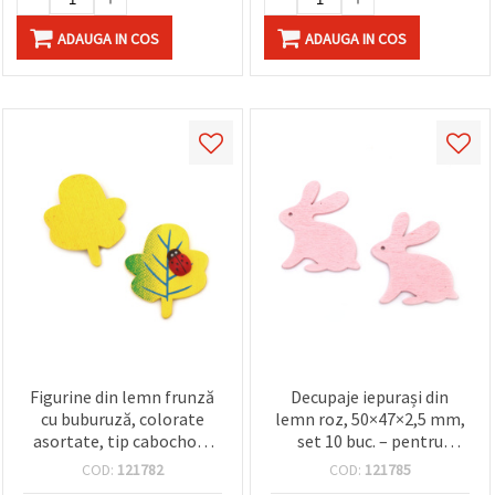
ADAUGA IN COS
ADAUGA IN COS
Figurine din lemn frunză
Decupaje iepurași din
cu buburuză, colorate
lemn roz, 50×47×2,5 mm,
asortate, tip cabochon,
set 10 buc. – pentru
39x34x6 mm - set 5 bucăți
decorațiuni,
COD:
121782
COD:
121785
scrapbooking,