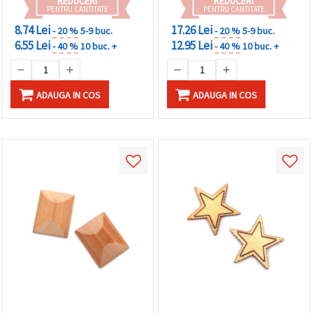
REDUCERI
REDUCERI
PENTRU CANTITATE
PENTRU CANTITATE
8.74 Lei
17.26 Lei
- 20 %
5-9 buc.
- 20 %
5-9 buc.
6.55 Lei
12.95 Lei
- 40 %
10 buc. +
- 40 %
10 buc. +
ADAUGA IN COS
ADAUGA IN COS