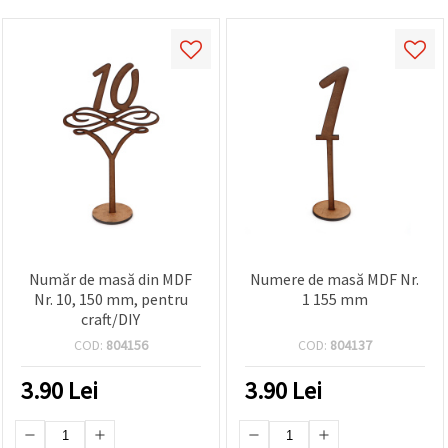
Număr de masă din MDF
Numere de masă MDF Nr.
Nr. 10, 150 mm, pentru
1 155 mm
craft/DIY
COD:
804156
COD:
804137
3.90
Lei
3.90
Lei