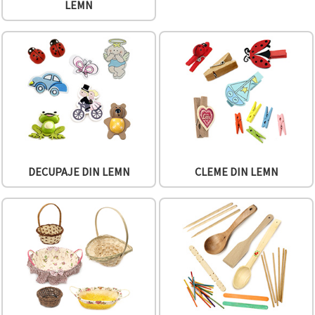
LEMN
conținut și
reclame
mai
relevante,
inclusiv cu
ajutorul
partenerilor
noștri de
analiză și
marketing.
Puteți fi de
acord să
utilizați
toate
DECUPAJE DIN LEMN
CLEME DIN LEMN
cookie -
urile făcând
clic pe
"acceptati
toate!" Sau
să vă
indicați
preferințele
în setări
selectând
un tip de
cookie -uri
dat și