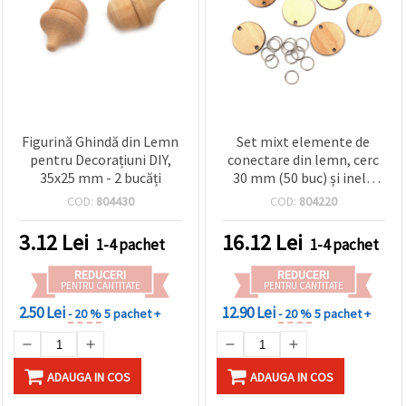
Figurină Ghindă din Lemn
Set mixt elemente de
pentru Decorațiuni DIY,
conectare din lemn, cerc
35x25 mm - 2 bucăți
30 mm (50 buc) și inele
metalice 10 mm (50 buc),
COD:
804430
COD:
804220
accesorii pentru
decorațiuni craft și hobby
3.12
Lei
16.12
Lei
1-4 pachet
1-4 pachet
creativ
REDUCERI
REDUCERI
PENTRU CANTITATE
PENTRU CANTITATE
2.50 Lei
12.90 Lei
- 20 %
5 pachet +
- 20 %
5 pachet +
ADAUGA IN COS
ADAUGA IN COS