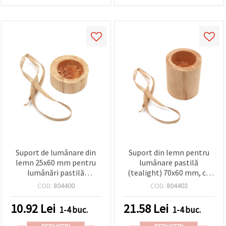
Suport de lumânare din
Suport din lemn pentru
lemn 25x60 mm pentru
lumânare pastilă
lumânări pastilă
(tealight) 70x60 mm, cu
(tealight) 40x15 mm, cu
panglică din iută 300x7
COD:
804400
COD:
804402
panglică din iută 380x7
mm, pentru lumânare
mm
40x25 mm
10.92
Lei
21.58
Lei
1-4 buc.
1-4 buc.