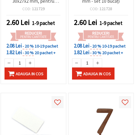
30x27x2 mm, pentru
mm - set 10 bucăți
proiecte handmade și
COD:
121729
COD:
121728
accesorii pentru copii –
set 10 bucăți
2.60
Lei
2.60
Lei
1-9 pachet
1-9 pachet
REDUCERI
REDUCERI
PENTRU CANTITATE
PENTRU CANTITATE
2.08 Lei
2.08 Lei
- 20 %
10-19 pachet
- 20 %
10-19 pachet
1.82 Lei
1.82 Lei
- 30 %
20 pachet +
- 30 %
20 pachet +
ADAUGA IN COS
ADAUGA IN COS