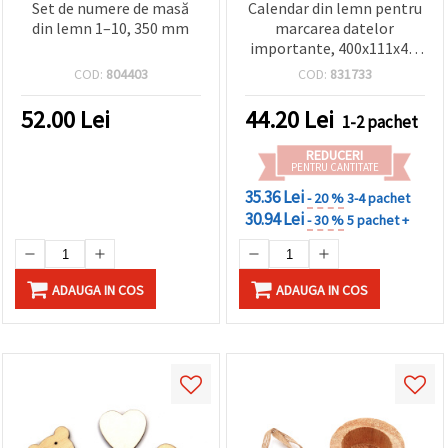
Set de numere de masă
Calendar din lemn pentru
din lemn 1–10, 350 mm
marcarea datelor
importante, 400x111x4.5
mm, cu piese din lemn
COD:
804403
COD:
831733
asortate (inimi și cercuri)
30x2 mm - 50 buc și 50
52.00
Lei
44.20
Lei
1-2 pachet
inele metalice incluse, DIY
handmade
REDUCERI
PENTRU CANTITATE
35.36 Lei
- 20 %
3-4 pachet
30.94 Lei
- 30 %
5 pachet +
ADAUGA IN COS
ADAUGA IN COS