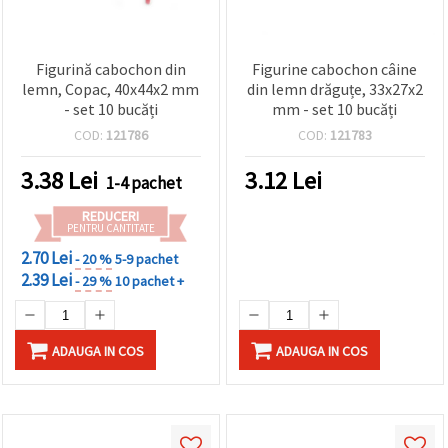
Figurină cabochon din
Figurine cabochon câine
lemn, Copac, 40x44x2 mm
din lemn drăguțe, 33x27x2
- set 10 bucăți
mm - set 10 bucăți
COD:
121786
COD:
121783
3.38
Lei
3.12
Lei
1-4 pachet
REDUCERI
PENTRU CANTITATE
2.70 Lei
- 20 %
5-9 pachet
2.39 Lei
- 29 %
10 pachet +
ADAUGA IN COS
ADAUGA IN COS