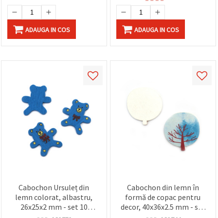
ADAUGA IN COS
ADAUGA IN COS
Cabochon Ursuleț din
Cabochon din lemn în
lemn colorat, albastru,
formă de copac pentru
26x25x2 mm - set 10
decor, 40x36x2.5 mm - set
bucăți
10 bucăți