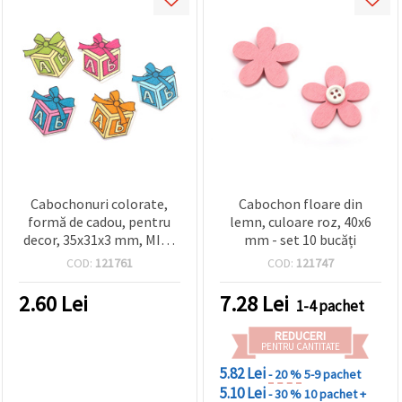
Cabochonuri colorate,
Cabochon floare din
formă de cadou, pentru
lemn, culoare roz, 40x6
decor, 35x31x3 mm, MIX -
mm - set 10 bucăți
10 bucăți
COD:
121761
COD:
121747
2.60
Lei
7.28
Lei
1-4 pachet
REDUCERI
PENTRU CANTITATE
5.82 Lei
- 20 %
5-9 pachet
5.10 Lei
- 30 %
10 pachet +