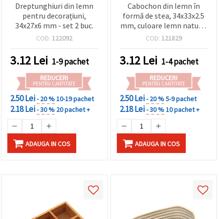
Dreptunghiuri din lemn
Cabochon din lemn în
pentru decorațiuni,
formă de stea, 34x33x2.5
34x27x6 mm - set 2 buc.
mm, culoare lemn natur –
set 10 bucăți
COD:
122092
COD:
121829
3.12
Lei
3.12
Lei
1-9 pachet
1-4 pachet
REDUCERI
REDUCERI
PENTRU CANTITATE
PENTRU CANTITATE
2.50 Lei
2.50 Lei
- 20 %
10-19 pachet
- 20 %
5-9 pachet
2.18 Lei
2.18 Lei
- 30 %
20 pachet +
- 30 %
10 pachet +
ADAUGA IN COS
ADAUGA IN COS