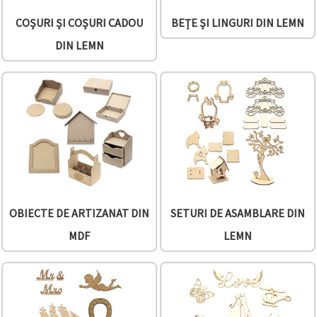
făcând clic
pe butonul
COȘURI ȘI COȘURI CADOU
BEȚE ȘI LINGURI DIN LEMN
"Salvați"
DIN LEMN
Аcceptati
toate!
Setări
OBIECTE DE ARTIZANAT DIN
SETURI DE ASAMBLARE DIN
MDF
LEMN