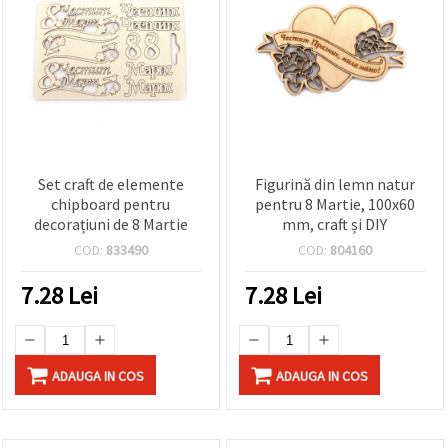
Set craft de elemente
Figurină din lemn natur
chipboard pentru
pentru 8 Martie, 100x60
decorațiuni de 8 Martie
mm, craft și DIY
COD:
833490
COD:
804160
7.28
Lei
7.28
Lei
ADAUGA IN COS
ADAUGA IN COS