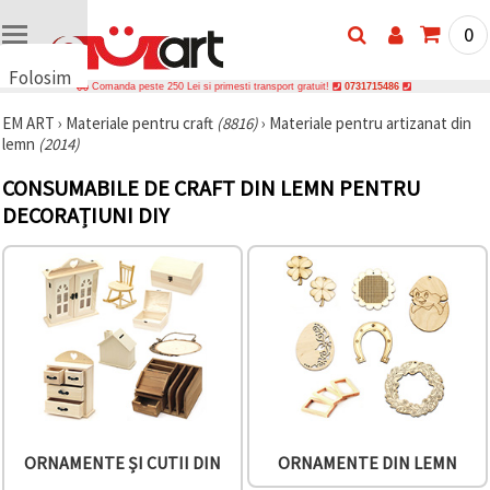
0
Folosim
Comanda peste 250 Lei si primesti transport gratuit!
0731715486
cookie-
EM ART
›
Materiale pentru craft
(8816)
›
Materiale pentru artizanat din
uri
lemn
(2014)
🍪 Folosim
cookie-uri
CONSUMABILE DE CRAFT DIN LEMN PENTRU
și
tehnologii
DECORAȚIUNI DIY
similare
pentru a
asigura
funcționarea
corectă a
site-ului,
pentru a vă
îmbunătăți
experiența
și, cu
acordul
dumneavoastră,
pentru a
analiza
ORNAMENTE ȘI CUTII DIN
ORNAMENTE DIN LEMN
traficul și a
afișa