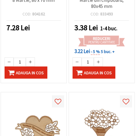
8 Martie, 80 x 70 mm
Martie din chipboard,
80x45 mm
COD:
804162
COD:
833493
7.28
Lei
3.38
Lei
1-4 buc.
REDUCERI
PENTRU CANTITATE
3.22 Lei
- 5 %
5 buc. +
ADAUGA IN COS
ADAUGA IN COS