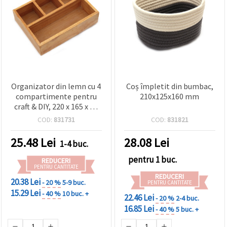
Organizator din lemn cu 4
Coș împletit din bumbac,
compartimente pentru
210x125x160 mm
craft & DIY, 220 x 165 x 55
mm
COD:
831731
COD:
831821
25.48
Lei
28.08
Lei
1-4 buc.
pentru 1 buc.
REDUCERI
PENTRU CANTITATE
REDUCERI
20.38 Lei
- 20 %
5-9 buc.
PENTRU CANTITATE
15.29 Lei
- 40 %
10 buc. +
22.46 Lei
- 20 %
2-4 buc.
16.85 Lei
- 40 %
5 buc. +