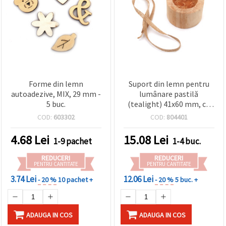
Forme din lemn
Suport din lemn pentru
autoadezive, MIX, 29 mm -
lumânare pastilă
5 buc.
(tealight) 41x60 mm, cu
panglică din iută 530x7
COD:
603302
COD:
804401
mm, compatibil cu
lumânare 40x25 mm
4.68
Lei
15.08
Lei
1-9 pachet
1-4 buc.
REDUCERI
REDUCERI
PENTRU CANTITATE
PENTRU CANTITATE
3.74 Lei
12.06 Lei
- 20 %
10 pachet +
- 20 %
5 buc. +
ADAUGA IN COS
ADAUGA IN COS