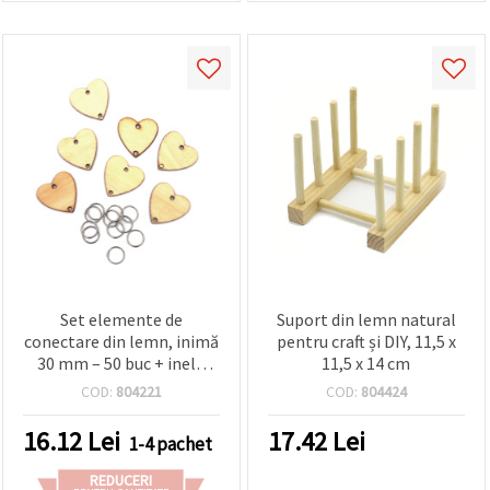
Set elemente de
Suport din lemn natural
conectare din lemn, inimă
pentru craft și DIY, 11,5 x
30 mm – 50 buc + inele
11,5 x 14 cm
metalice 10 mm – 50 buc,
COD:
804221
COD:
804424
pentru decorațiuni craft și
lucru manual
16.12
Lei
17.42
Lei
1-4 pachet
REDUCERI