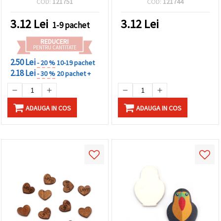
COD:
121751
COD:
121744
3.12
Lei
3.12
Lei
1-9 pachet
REDUCERI
PENTRU CANTITATE
2.50 Lei
- 20 %
10-19 pachet
2.18 Lei
- 30 %
20 pachet +
ADAUGA IN COS
ADAUGA IN COS