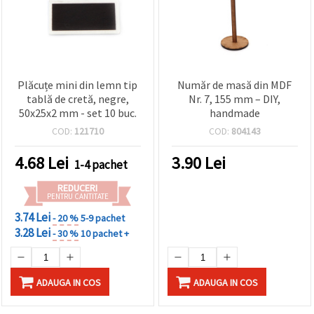
Plăcuțe mini din lemn tip
Număr de masă din MDF
tablă de cretă, negre,
Nr. 7, 155 mm – DIY,
50x25x2 mm - set 10 buc.
handmade
COD:
121710
COD:
804143
4.68
Lei
3.90
Lei
1-4 pachet
REDUCERI
PENTRU CANTITATE
3.74 Lei
- 20 %
5-9 pachet
3.28 Lei
- 30 %
10 pachet +
ADAUGA IN COS
ADAUGA IN COS