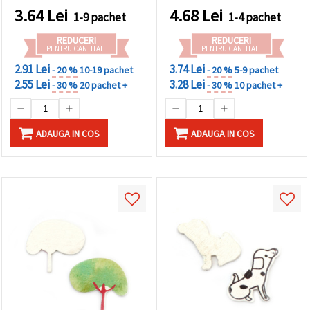
cardmaking și proiecte de
3.64
Lei
4.68
Lei
1-9 pachet
1-4 pachet
Paște
REDUCERI
REDUCERI
PENTRU CANTITATE
PENTRU CANTITATE
2.91 Lei
3.74 Lei
- 20 %
10-19 pachet
- 20 %
5-9 pachet
2.55 Lei
3.28 Lei
- 30 %
20 pachet +
- 30 %
10 pachet +
ADAUGA IN COS
ADAUGA IN COS