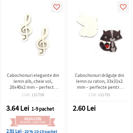
Cabochonuri elegante din
Cabochonuri drăguțe din
lemn alb, cheie sol,
lemn cu raton, 33x31x2
20x40x2 mm – perfecte
mm – perfecte pentru
pentru hobby,
crafturi pentru copii,
COD:
121736
COD:
121731
scrapbooking și proiecte
scrapbooking și
DIY creative, set de 10 buc.
decorațiuni DIY, set de 10
3.64
Lei
2.60
Lei
1-9 pachet
bucăți
REDUCERI
PENTRU CANTITATE
2.91 Lei
- 20 %
10-19 pachet