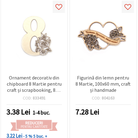
Ornament decorativ din
Figurină din lemn pentru
chipboard 8 Martie pentru
8 Martie, 100x60 mm, craft
craft și scrapbooking, 80 x
și handmade
60 mm
COD:
833491
COD:
804163
3.38
Lei
7.28
Lei
1-4 buc.
REDUCERI
PENTRU CANTITATE
3.22 Lei
- 5 %
5 buc. +