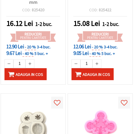
mm
COD:
825420
COD:
825422
16.12
Lei
15.08
Lei
1-2 buc.
1-2 buc.
REDUCERI
REDUCERI
PENTRU CANTITATE
PENTRU CANTITATE
12.90 Lei
12.06 Lei
- 20 %
3-4 buc.
- 20 %
3-4 buc.
9.67 Lei
9.05 Lei
- 40 %
5 buc. +
- 40 %
5 buc. +
ADAUGA IN COS
ADAUGA IN COS