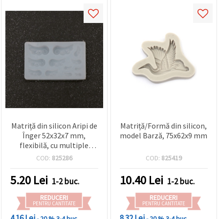
Matriță din silicon Aripi de
Matriță/Formă din silicon,
Înger 52x32x7 mm,
model Barză, 75x62x9 mm
flexibilă, cu multiple
cavități, design detaliat
COD:
825286
COD:
825419
pentru rășină
epoxidică/UV, lut
5.20
Lei
10.40
Lei
1-2 buc.
1-2 buc.
polimeric și ipsos
REDUCERI
REDUCERI
PENTRU CANTITATE
PENTRU CANTITATE
4.16 Lei
8.32 Lei
- 20 %
3-4 buc.
- 20 %
3-4 buc.