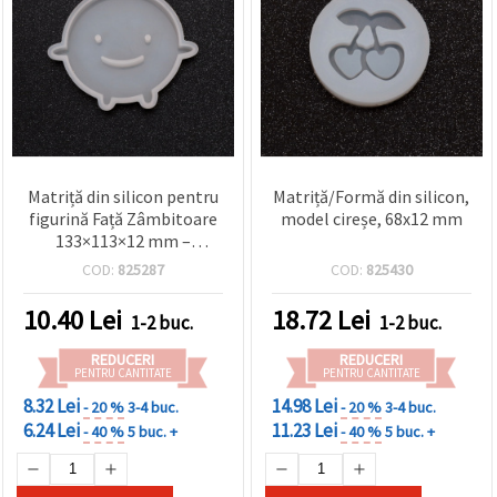
Matriță din silicon pentru
Matriță/Formă din silicon,
figurină Față Zâmbitoare
model cireșe, 68x12 mm
133×113×12 mm –
flexibilă și reutilizabilă,
COD:
825287
COD:
825430
pentru turnare DIY în
rășină epoxidică UV,
10.40
Lei
18.72
Lei
1-2 buc.
1-2 buc.
argilă, săpun, ceară
REDUCERI
REDUCERI
PENTRU CANTITATE
PENTRU CANTITATE
8.32 Lei
14.98 Lei
- 20 %
3-4 buc.
- 20 %
3-4 buc.
6.24 Lei
11.23 Lei
- 40 %
5 buc. +
- 40 %
5 buc. +