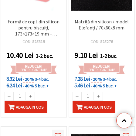
Formă de copt din silicon
Matriță din silicon / model
pentru biscuiți,
Elefanți / 70x60x8 mm
173×173×19 mm –
flexibilă, antiaderentă,
COD:
825319
COD:
825276
reutilizabilă, ideală
pentru patiserie, fondant,
10.40
Lei
9.10
Lei
1-2 buc.
1-2 buc.
ciocolată și proiecte
hobby & craft
REDUCERI
REDUCERI
PENTRU CANTITATE
PENTRU CANTITATE
8.32 Lei
7.28 Lei
- 20 %
3-4 buc.
- 20 %
3-4 buc.
6.24 Lei
5.46 Lei
- 40 %
5 buc. +
- 40 %
5 buc. +
ADAUGA IN COS
ADAUGA IN COS