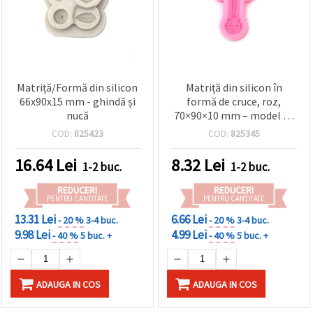
Matriță/Formă din silicon
Matriță din silicon în
66x90x15 mm - ghindă și
formă de cruce, roz,
nucă
70×90×10 mm – model de
crucifix ornamentat;
COD:
825423
COD:
825345
flexibilă, antiaderentă,
reutilizabilă; pentru
16.64
Lei
8.32
Lei
1-2 buc.
1-2 buc.
rășină epoxidică, lut
polimeric, săpun și
REDUCERI
REDUCERI
decorațiuni DIY/handmade
PENTRU CANTITATE
PENTRU CANTITATE
13.31 Lei
6.66 Lei
- 20 %
3-4 buc.
- 20 %
3-4 buc.
9.98 Lei
4.99 Lei
- 40 %
5 buc. +
- 40 %
5 buc. +
ADAUGA IN COS
ADAUGA IN COS