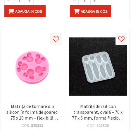
ADAUGA IN COS
ADAUGA IN COS
Matriță de turnare din
Matriță din silicon
silicon în formă de șoareci
transparent, ovală – 70 x
75 x 10 mm – flexibilă,
77 x 6 mm, formă flexibilă
reutilizabilă pentru rășină
reutilizabilă cu pini
COD:
825385
COD:
825323
epoxidică/UV, lut
integrați pentru orificii –