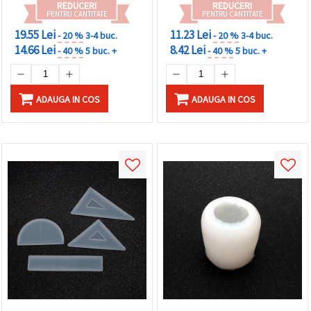
proiecte DIY/handmade
REDUCERI
REDUCERI
PENTRU CANTITATE
PENTRU CANTITATE
19.55 Lei
11.23 Lei
- 20 %
3-4 buc.
- 20 %
3-4 buc.
14.66 Lei
8.42 Lei
- 40 %
5 buc. +
- 40 %
5 buc. +
ADAUGA IN COS
ADAUGA IN COS