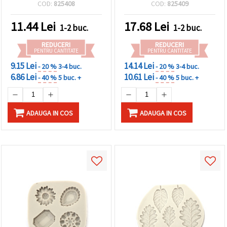
reutilizabilă, pentru DIY:
COD:
825408
COD:
825409
rășină epoxidică, săpun,
argilă polimerică, turnare
11.44
Lei
17.68
Lei
1-2 buc.
1-2 buc.
lumânări, decor Baby
Shower
REDUCERI
REDUCERI
PENTRU CANTITATE
PENTRU CANTITATE
9.15 Lei
14.14 Lei
- 20 %
3-4 buc.
- 20 %
3-4 buc.
6.86 Lei
10.61 Lei
- 40 %
5 buc. +
- 40 %
5 buc. +
ADAUGA IN COS
ADAUGA IN COS