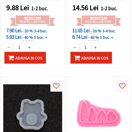
polimeric, săpun, ceară de
ideală pentru cercei,
9.88
Lei
14.56
Lei
1-2 buc.
1-2 buc.
lumânări, DIY & bijuterii
pandantive și bijuterii DIY
din rășină epoxidică
REDUCERI
REDUCERI
PENTRU CANTITATE
PENTRU CANTITATE
7.90 Lei
11.65 Lei
- 20 %
3-4 buc.
- 20 %
3-4 buc.
5.93 Lei
8.74 Lei
- 40 %
5 buc. +
- 40 %
5 buc. +
ADAUGA IN COS
ADAUGA IN COS