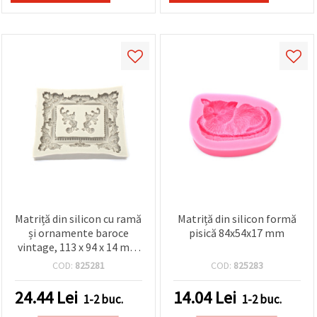
Matriță din silicon cu ramă
Matriță din silicon formă
și ornamente baroce
pisică 84x54x17 mm
vintage, 113 x 94 x 14 mm
– flexibilă, reutilizabilă,
COD:
825281
COD:
825283
pentru rășină epoxidică,
lut polimeric, lut cu
24.44
Lei
14.04
Lei
1-2 buc.
1-2 buc.
uscare la aer, ipsos,