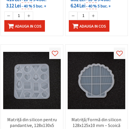
3.12 Lei
6.24 Lei
- 40 %
5 buc. +
- 40 %
5 buc. +
ADAUGA IN COS
ADAUGA IN COS
Matriță din silicon pentru
Matriță/Formă din silicon
pandantive, 128x130x5
128x125x10 mm – Scoică