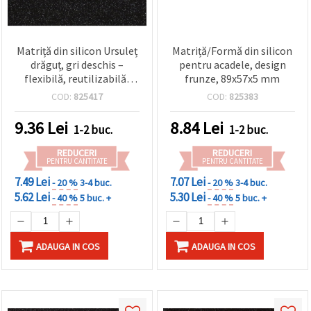
Matriță din silicon Ursuleț
Matriță/Formă din silicon
drăguț, gri deschis –
pentru acadele, design
flexibilă, reutilizabilă,
frunze, 89x57x5 mm
antiaderentă, pentru
COD:
825417
COD:
825383
rășină epoxidică/UV, lut și
ipsos, cu design Kawaii 3D
9.36
Lei
8.84
Lei
1-2 buc.
1-2 buc.
pentru suporturi pentru
pahare, brelocuri și
REDUCERI
REDUCERI
proiecte DIY & handmade
PENTRU CANTITATE
PENTRU CANTITATE
7.49 Lei
7.07 Lei
- 20 %
3-4 buc.
- 20 %
3-4 buc.
5.62 Lei
5.30 Lei
- 40 %
5 buc. +
- 40 %
5 buc. +
ADAUGA IN COS
ADAUGA IN COS