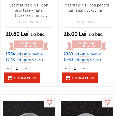
Set matrițe din silicon
Matriță din silicon pentru
asortate – riglă
lumânări, 65x63 mm
162x34x3,5 mm,
triunghiuri 128–
COD:
825284
COD:
825285
145x67x3,5 mm (2 buc.),
raportor 104x61x3,5 mm
20.80
Lei
26.00
Lei
1-2 buc.
1-2 buc.
REDUCERI
REDUCERI
PENTRU CANTITATE
PENTRU CANTITATE
16.64 Lei
20.80 Lei
- 20 %
3-4 buc.
- 20 %
3-4 buc.
12.48 Lei
15.60 Lei
- 40 %
5 buc. +
- 40 %
5 buc. +
ADAUGA IN COS
ADAUGA IN COS