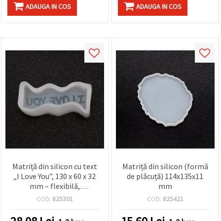
făcând clic
ADAUGA IN COS
ADAUGA IN COS
pe butonul
"Salvați"
Аcceptati
toate!
Setări
Matriță din silicon cu text
Matriță din silicon (formă
„I Love You”, 130 x 60 x 32
de plăcuță) 114x135x11
mm – flexibilă,
mm
reutilizabilă, pentru
COD:
825301
COD:
825421
relief/embosare în
proiecte DIY/handmade: