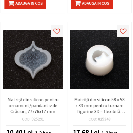
ADAUGA IN COS
ADAUGA IN COS
Matriță din silicon pentru
Matriță din silicon 58 x 58
ornament/pandantiv de
x 33 mm pentru turnare
Crăciun, 77x76x17 mm
figurine 3D – flexibilă,
reutilizabilă, pentru
COD:
825291
COD:
825348
rășină epoxidică, ipsos, lut
și săpun
10.40
Lei
17.68
Lei