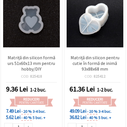
Matriță din silicon formă
Matriță din silicon pentru
urs 51x60x13 mm pentru
cutie în formă de inimă
hobby/DIY
93x88x68 mm
COD:
825418
COD:
825412
9.36
Lei
61.36
Lei
1-2 buc.
1-2 buc.
REDUCERI
REDUCERI
PENTRU CANTITATE
PENTRU CANTITATE
7.49 Lei
49.09 Lei
- 20 %
3-4 buc.
- 20 %
3-4 buc.
5.62 Lei
36.82 Lei
- 40 %
5 buc. +
- 40 %
5 buc. +