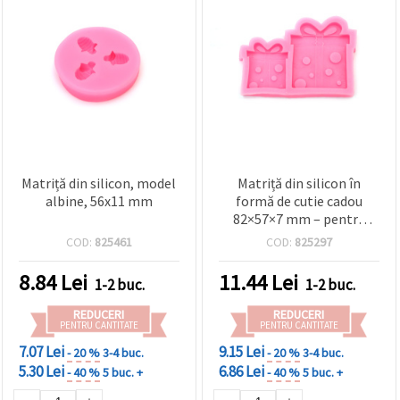
Matriță din silicon, model
Matriță din silicon în
albine, 56x11 mm
formă de cutie cadou
82×57×7 mm – pentru
rășină epoxidică, rășină UV
COD:
825461
COD:
825297
și lut polimeric; bijuterii
DIY, brelocuri, ornamente
8.84
Lei
11.44
Lei
1-2 buc.
1-2 buc.
REDUCERI
REDUCERI
PENTRU CANTITATE
PENTRU CANTITATE
7.07 Lei
9.15 Lei
- 20 %
3-4 buc.
- 20 %
3-4 buc.
5.30 Lei
6.86 Lei
- 40 %
5 buc. +
- 40 %
5 buc. +