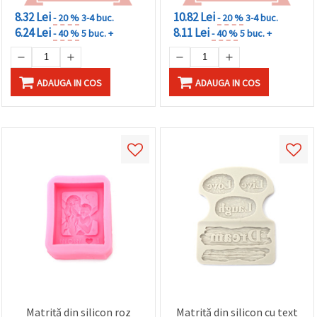
8.32 Lei
10.82 Lei
- 20 %
3-4 buc.
- 20 %
3-4 buc.
6.24 Lei
8.11 Lei
- 40 %
5 buc. +
- 40 %
5 buc. +
ADAUGA IN COS
ADAUGA IN COS
Matriță din silicon roz
Matriță din silicon cu text