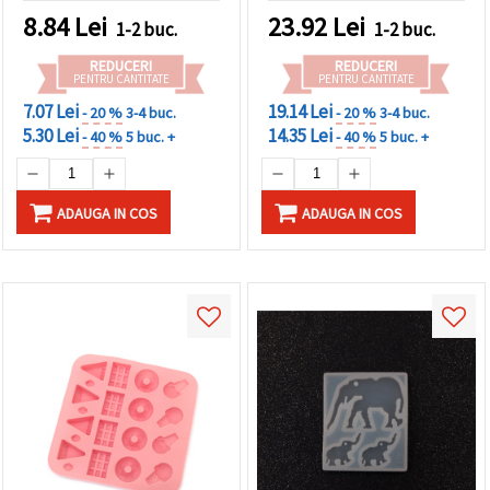
lut polimeric, proiecte
epoxidică/UV, ghips,
8.84
Lei
23.92
Lei
1-2 buc.
1-2 buc.
DIY/handmade
săpun și lut
REDUCERI
REDUCERI
PENTRU CANTITATE
PENTRU CANTITATE
7.07 Lei
19.14 Lei
- 20 %
3-4 buc.
- 20 %
3-4 buc.
5.30 Lei
14.35 Lei
- 40 %
5 buc. +
- 40 %
5 buc. +
ADAUGA IN COS
ADAUGA IN COS