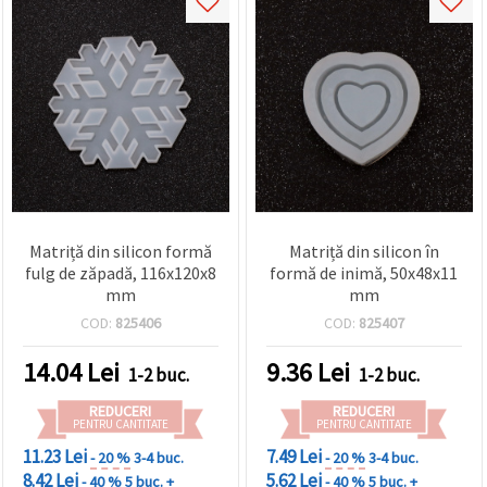
Matriță din silicon formă
Matriță din silicon în
fulg de zăpadă, 116x120x8
formă de inimă, 50x48x11
mm
mm
COD:
825406
COD:
825407
14.04
Lei
9.36
Lei
1-2 buc.
1-2 buc.
REDUCERI
REDUCERI
PENTRU CANTITATE
PENTRU CANTITATE
11.23 Lei
7.49 Lei
- 20 %
3-4 buc.
- 20 %
3-4 buc.
8.42 Lei
5.62 Lei
- 40 %
5 buc. +
- 40 %
5 buc. +