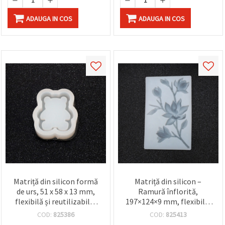
ADAUGA IN COS
ADAUGA IN COS
Matriță din silicon formă
Matriță din silicon –
de urs, 51 x 58 x 13 mm,
Ramură înflorită,
flexibilă și reutilizabilă,
197×124×9 mm, flexibilă,
pentru turnare în rășină
reutilizabilă, pentru
COD:
825386
COD:
825413
epoxidică (epoxy), ipsos și
turnare în rășină