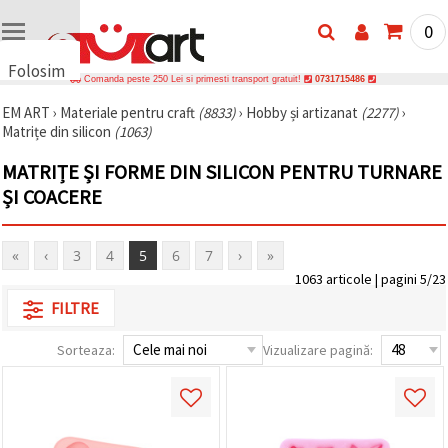
0
Folosim
Comanda peste 250 Lei si primesti transport gratuit!
0731715486
cookie-
EM ART
›
Materiale pentru craft
(8833)
›
Hobby și artizanat
(2277)
›
uri
Matrițe din silicon
(1063)
🍪 Folosim
cookie-uri
MATRIȚE ȘI FORME DIN SILICON PENTRU TURNARE
și
tehnologii
ȘI COACERE
similare
pentru a
asigura
«
‹
3
4
5
6
7
›
»
funcționarea
corectă a
1063 articole | pagini 5/23
site-ului,
pentru a vă
FILTRE
îmbunătăți
experiența
Sorteaza:
Vizualizare pagină:
și, cu
acordul
dumneavoastră,
pentru a
analiza
traficul și a
afișa