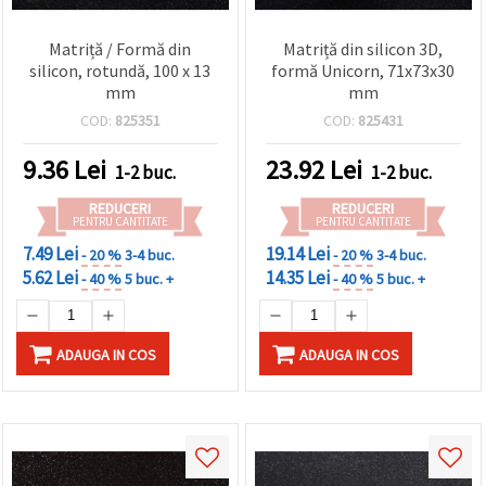
Matriță / Formă din
Matriță din silicon 3D,
silicon, rotundă, 100 x 13
formă Unicorn, 71x73x30
mm
mm
COD:
825351
COD:
825431
9.36
Lei
23.92
Lei
1-2 buc.
1-2 buc.
REDUCERI
REDUCERI
PENTRU CANTITATE
PENTRU CANTITATE
7.49 Lei
19.14 Lei
- 20 %
3-4 buc.
- 20 %
3-4 buc.
5.62 Lei
14.35 Lei
- 40 %
5 buc. +
- 40 %
5 buc. +
ADAUGA IN COS
ADAUGA IN COS