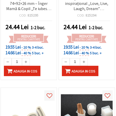
74×92×26 mm – Înger
inspirațional „Love, Live,
Mamă & Copil „Te iubesc”,
Laugh, Dream”
dreptunghiulară – matriță
108x138x11 mm — mulaj
COD:
825295
COD:
825294
DIY pentru rășină
flexibil, reutilizabil
epoxidică, săpun, argilă,
pentru cuvinte, ideal
24.44
Lei
24.44
Lei
1-2 buc.
1-2 buc.
ghips, lumânări, cadouri
pentru turnare în rășină
de Ziua Mamei
epoxidică, argilă
REDUCERI
REDUCERI
polimerică, gips și săpun,
PENTRU CANTITATE
PENTRU CANTITATE
proiecte DIY & handmade
19.55 Lei
19.55 Lei
- 20 %
3-4 buc.
- 20 %
3-4 buc.
14.66 Lei
14.66 Lei
- 40 %
5 buc. +
- 40 %
5 buc. +
ADAUGA IN COS
ADAUGA IN COS