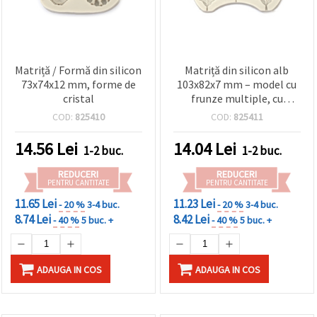
Matriță / Formă din silicon
Matriță din silicon alb
73x74x12 mm, forme de
103x82x7 mm – model cu
cristal
frunze multiple, cu
nervuri detaliate;
COD:
825410
COD:
825411
flexibilă, reutilizabilă,
pentru rășină, lut
14.56
Lei
14.04
Lei
1-2 buc.
1-2 buc.
polimeric, rășină
epoxidică, săpun și ipsos
REDUCERI
REDUCERI
PENTRU CANTITATE
PENTRU CANTITATE
11.65 Lei
11.23 Lei
- 20 %
3-4 buc.
- 20 %
3-4 buc.
8.74 Lei
8.42 Lei
- 40 %
5 buc. +
- 40 %
5 buc. +
ADAUGA IN COS
ADAUGA IN COS