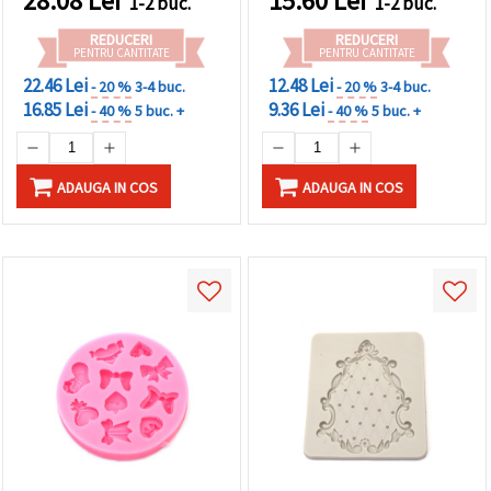
28.08
Lei
15.60
Lei
1-2 buc.
1-2 buc.
rășină epoxidică/UV, lut
polimeric, săpun, ceară,
REDUCERI
REDUCERI
ipsos
PENTRU CANTITATE
PENTRU CANTITATE
22.46 Lei
12.48 Lei
- 20 %
3-4 buc.
- 20 %
3-4 buc.
16.85 Lei
9.36 Lei
- 40 %
5 buc. +
- 40 %
5 buc. +
ADAUGA IN COS
ADAUGA IN COS