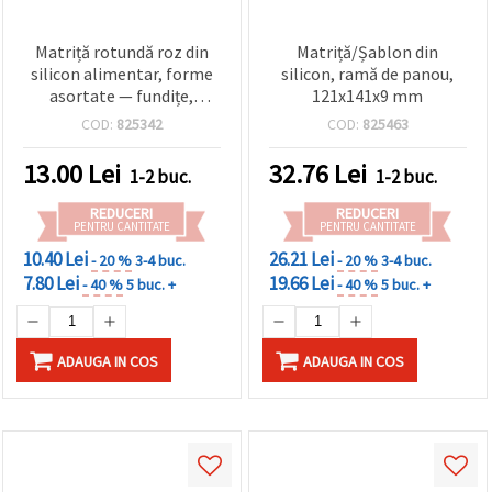
Matriță rotundă roz din
Matriță/Șablon din
silicon alimentar, forme
silicon, ramă de panou,
asortate — fundițe,
121x141x9 mm
inimioare și rochii, 78 x 10
COD:
825342
COD:
825463
mm — pentru fondant,
ciocolată, decor torturi și
13.00
Lei
32.76
Lei
1-2 buc.
1-2 buc.
cupcake-uri (sugarcraft)
REDUCERI
REDUCERI
PENTRU CANTITATE
PENTRU CANTITATE
10.40 Lei
26.21 Lei
- 20 %
3-4 buc.
- 20 %
3-4 buc.
7.80 Lei
19.66 Lei
- 40 %
5 buc. +
- 40 %
5 buc. +
ADAUGA IN COS
ADAUGA IN COS