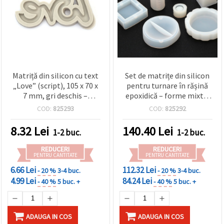
Matriță din silicon cu text
Set de matrițe din silicon
„Love” (script), 105 x 70 x
pentru turnare în rășină
7 mm, gri deschis –
epoxidică – forme mixte,
embosor
cu unelte pentru lucru
COD:
825293
COD:
825292
fondant/decupator
manual
biscuiți, ștampilă flexibilă
8.32
Lei
140.40
Lei
1-2 buc.
1-2 buc.
pentru decor torturi și
patiserie, nunți,
REDUCERI
REDUCERI
aniversări, Ziua
PENTRU CANTITATE
PENTRU CANTITATE
Îndrăgostiților
6.66 Lei
112.32 Lei
- 20 %
3-4 buc.
- 20 %
3-4 buc.
4.99 Lei
84.24 Lei
- 40 %
5 buc. +
- 40 %
5 buc. +
ADAUGA IN COS
ADAUGA IN COS