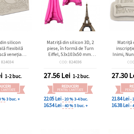
din silicon
Matriță din silicon 3D, 2
Matriță 
lă flexibilă
piese, în formă de Turn
inscripț
scă venețiană
Eiffel, 53x103x50 mm,
Inimi, Nun
 — Coroană și
pentru DIY și handmade
mm – matr
:
824034
COD:
824036
CO
nte, gri,
DIY reuti
2 mm, pentru
rășină ep
i
27.56
Lei
27.30
L
1-2 buc.
1-2 buc.
ut polimeric,
polimeric,
s, proiecte DIY
tematic
DUCERI
REDUCERI
RE
3D
pentru ami
 CANTITATE
PENTRU CANTITATE
PENTR
22.05 Lei
21.84 Lei
0 %
3 buc. +
- 20 %
3-4 buc.
- 
16.54 Lei
16.38 Lei
- 40 %
5 buc. +
- 