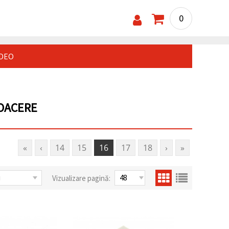
0
IDEO
COACERE
«
‹
14
15
16
17
18
›
»
Vizualizare pagină: