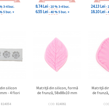
8.74 Lei
24.13 Lei
 %
3-4 buc.
- 20 %
3-4 buc.
- 
6.55 Lei
18.10 Lei
 %
5 buc. +
- 40 %
5 buc. +
- 
din silicon
Matriță din silicon, formă
Matriță di
mm - 4 flori
de frunză, 58x88x10 mm
de frunză
:
824054
COD:
824061
CO