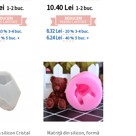
ei
10.40
Lei
1-2 buc.
1-2 buc.
DUCERI
REDUCERI
U CANTITATE
PENTRU CANTITATE
8.32 Lei
20 %
3-4 buc.
- 20 %
3-4 buc.
6.24 Lei
0 %
5 buc. +
- 40 %
5 buc. +
 silicon Cristal
Matriță din silicon, formă