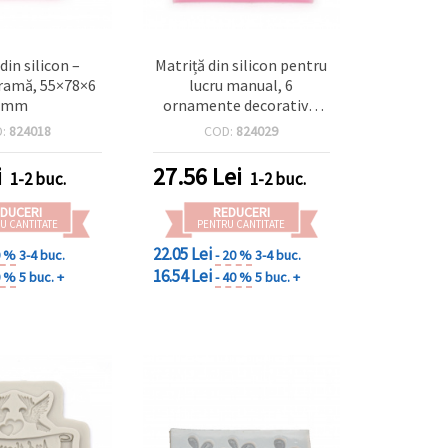
din silicon –
Matriță din silicon pentru
ramă, 55×78×6
lucru manual, 6
mm
ornamente decorative,
90x100x10 mm
D:
824018
COD:
824029
i
27.56
Lei
1-2 buc.
1-2 buc.
DUCERI
REDUCERI
U CANTITATE
PENTRU CANTITATE
22.05 Lei
0 %
3-4 buc.
- 20 %
3-4 buc.
16.54 Lei
0 %
5 buc. +
- 40 %
5 buc. +