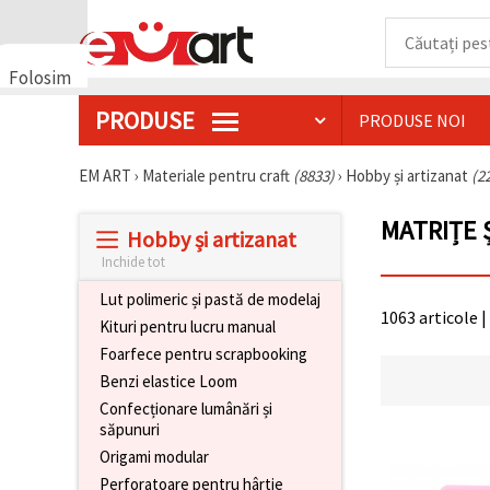
Folosim
cookie-
PRODUSE
PRODUSE NOI
uri
🍪 Folosim
cookie-uri
EM ART
›
Materiale pentru craft
(8833)
›
Hobby și artizanat
(2
și
tehnologii
MATRIȚE 
similare
Hobby și artizanat
pentru a
asigura
Inchide tot
funcționarea
corectă a
Lut polimeric și pastă de modelaj
site-ului,
1063 articole |
Kituri pentru lucru manual
pentru a vă
îmbunătăți
Foarfece pentru scrapbooking
experiența
Benzi elastice Loom
și, cu
acordul
Confecționare lumânări și
dumneavoastră,
săpunuri
pentru a
analiza
Origami modular
traficul și a
Perforatoare pentru hârtie
afișa