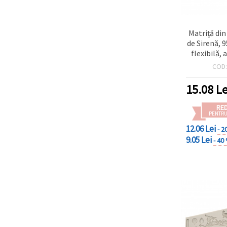
Matriță din
de Sirenă,
flexibilă,
tematică m
COD
fondant, 
pastă de z
15.08
Le
torturi
cheesecake
RE
PENTRU
12.06 Lei
- 2
9.05 Lei
- 40