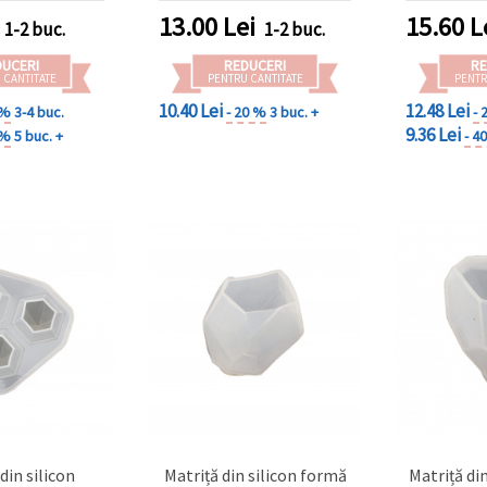
13.00
Lei
15.60
L
1-2 buc.
1-2 buc.
DUCERI
REDUCERI
RE
 CANTITATE
PENTRU CANTITATE
PENTR
10.40 Lei
12.48 Lei
 %
3-4 buc.
- 20 %
3 buc. +
- 
9.36 Lei
 %
5 buc. +
- 4
din silicon
Matriță din silicon formă
Matriță din