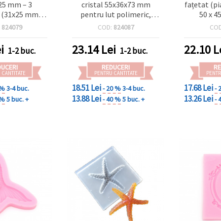
25 mm – 3
cristal 55x36x73 mm
fațetat (pi
 (31x25 mm)
pentru lut polimeric,
50 x 4
onfecționare
săpun și lumânări
flexibilă,
:
824079
COD:
824087
CO
 DIY/handmade
pentru tu
epoxidi
i
23.14
Lei
22.10
L
1-2 buc.
1-2 buc.
polimeric
și lu
DUCERI
REDUCERI
RE
 CANTITATE
PENTRU CANTITATE
PENTR
18.51 Lei
17.68 Lei
 %
3-4 buc.
- 20 %
3-4 buc.
- 
13.88 Lei
13.26 Lei
 %
5 buc. +
- 40 %
5 buc. +
- 