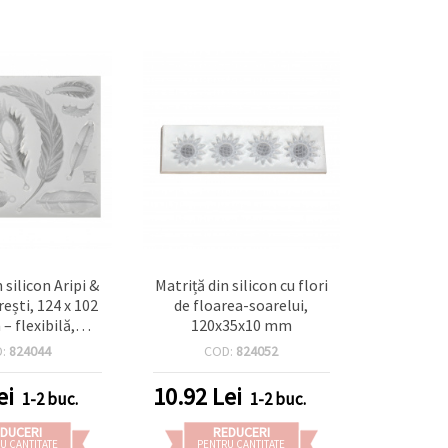
 silicon Aripi &
Matriță din silicon cu flori
ești, 124 x 102
de floarea-soarelui,
– flexibilă,
120x35x10 mm
abilă, pentru
D:
824044
COD:
824052
, rășină UV
ică, argilă
ei
10.92
Lei
1-2 buc.
1-2 buc.
că, fondant,
 ipsos, pentru
DUCERI
REDUCERI
handmade
U CANTITATE
PENTRU CANTITATE