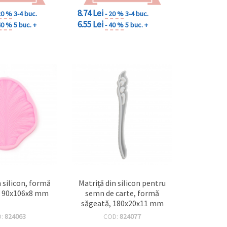
8.74 Lei
20 %
3-4 buc.
- 20 %
3-4 buc.
6.55 Lei
40 %
5 buc. +
- 40 %
5 buc. +
n silicon, formă
Matriță din silicon pentru
, 90x106x8 mm
semn de carte, formă
săgeată, 180x20x11 mm
D:
824063
COD:
824077