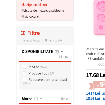
conținut și
Matrițe din silicon
reclame
Plăcuțe de mozaic și șabloane
mai
relevante,
Nisip colorat
inclusiv cu
ajutorul
partenerilor
noștri de
Filtre
analiză și
marketing.
Inchideti toate
|
Elimina toate
Puteți fi de
acord să
Matriță din
utilizați
DISPONIBILITATE
(3)
craft cu flor
toate
Elimina
cookie -
7 trandafi
urile făcând
dimensi
COD
clic pe
În Stoc
(876)
86x63x10 
"acceptati
rășină, răș
toate!" Sau
Produse Top
(63)
17.68
Le
să vă
lut polime
Reducere pentru cantitati
indicați
lum
(910)
RE
preferințele
PENTRU
în setări
selectând
14.14 Lei
- 2
un tip de
10.61 Lei
Marca
(1)
- 4
Sterge
cookie -uri
dat și