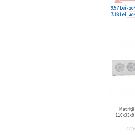
9.57 Lei
- 20
7.18 Lei
- 40
Matriță 
110x33x8 
COD