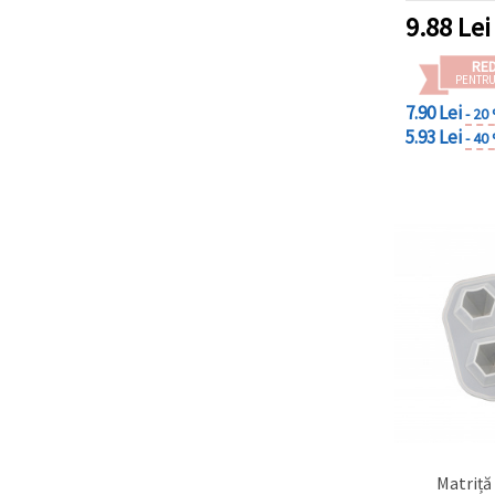
9.88
Lei
RE
PENTRU
7.90 Lei
- 20
5.93 Lei
- 40
Matriță 