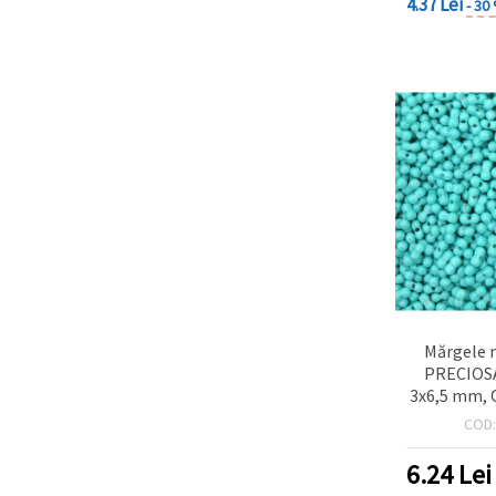
4.37 Lei
- 30
Mărgele n
PRECIOSA
3x6,5 mm, O
Aqua opac,
COD
120
6.24
Lei