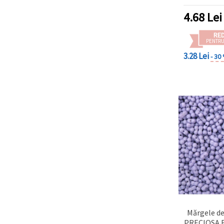
±3,4x3,
pătrată 1
4.68
Lei
(±32
RE
PENTRU
3.28 Lei
- 30
Mărgele de
PRECIOSA Fa