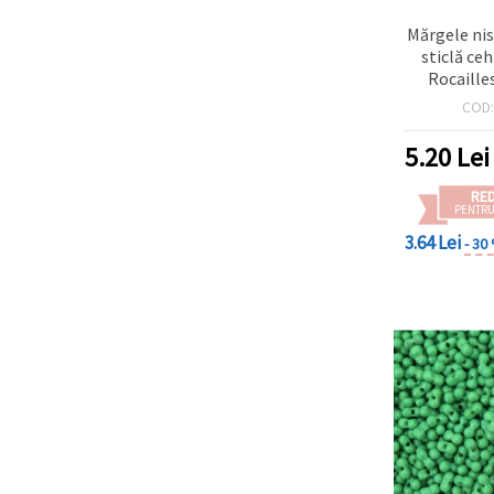
Mărgele nis
sticlă c
Rocaille
vibrant, 4
COD
mm – 20 g
5.20
Lei
RE
PENTRU
3.64 Lei
- 30