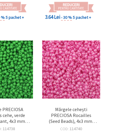
DUCERI
REDUCERI
U CANTITATE
PENTRU CANTITATE
3.64 Lei
0 %
5 pachet +
- 30 %
5 pachet +
e PRECIOSA
Mărgele cehești
s cehe, verde
PRECIOSA Rocailles
rant, 4x3 mm,
(Seed Beads), 4x3 mm,
 1 mm – ideale
orificiu 1 mm, roz perlat
D:
114738
COD:
114740