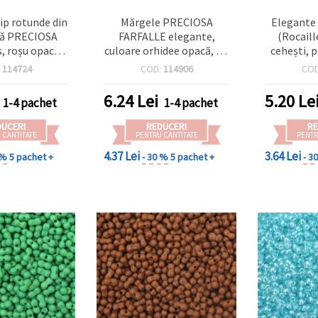
ip rotunde din
Mărgele PRECIOSA
Elegante 
ehă PRECIOSA
FARFALLE elegante,
(Rocail
s, roșu opac
culoare orhidee opacă, 3 x
cehești, 
x3 mm, gaură 1
6,5 mm, gaură 1 mm – 10
pastel pi
:
114724
COD:
114906
CO
 (~320 buc.)
g (±120 buc) – perfecte
gaură 1 
pentru bijuterii feminine
pentru bij
6.24
Lei
5.20
Le
1-4 pachet
1-4 pachet
handmade și proiecte DIY
și proie
romantice
(≈3
DUCERI
REDUCERI
RE
 CANTITATE
PENTRU CANTITATE
PENTR
4.37 Lei
3.64 Lei
 %
5 pachet +
- 30 %
5 pachet +
- 3