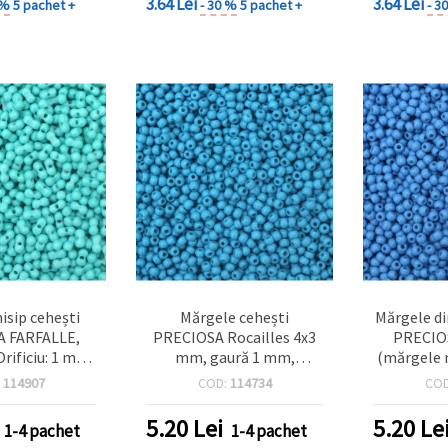
3.64 Lei
3.64 Lei
 %
5 pachet +
- 30 %
5 pachet +
- 3
isip cehești
Mărgele cehești
Mărgele di
 FARFALLE,
PRECIOSA Rocailles 4x3
PRECIOS
rificiu: 1 mm,
mm, gaură 1 mm,
(mărgele n
 10 g (aprox.
albastru cer opac, 20 g
orificiu 
:
114907
COD:
114734
CO
 buc.)
(aprox. 320 buc.)
opac, 20
5.20
Lei
5.20
Le
1-4 pachet
1-4 pachet