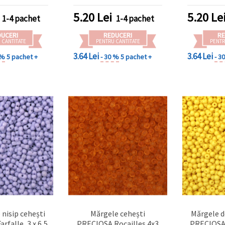
4 mm, gaură
mm, 20 g (aprox. 320 buc.)
pentru bij
,2 mm – 20 g
și proie
5.20
Lei
5.20
Le
1-4 pachet
1-4 pachet
0 buc.)
(±3
DUCERI
REDUCERI
RE
 CANTITATE
PENTRU CANTITATE
PENTR
3.64 Lei
3.64 Lei
 %
5 pachet +
- 30 %
5 pachet +
- 3
 nisip cehești
Mărgele cehești
Mărgele d
rfalle, 3 x 6,5
PRECIOSA Rocailles 4x3
PRECIOSA 