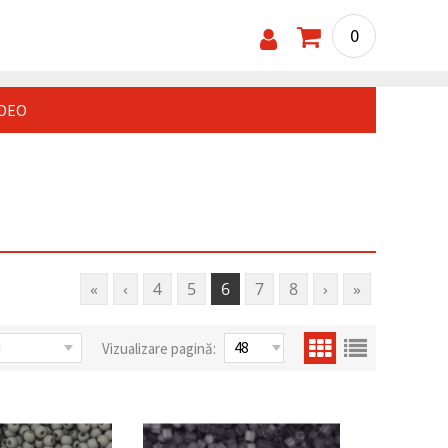
0
IDEO
«
‹
4
5
6
7
8
›
»
Vizualizare pagină: