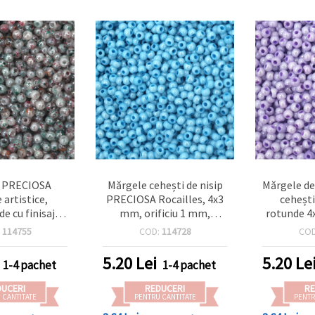
 PRECIOSA
Mărgele cehești de nisip
Mărgele de
 artistice,
PRECIOSA Rocailles, 4x3
ceheșt
de cu finisaj
mm, orificiu 1 mm,
rotunde 4
ix verde-roșu
albastru perlat vopsit, 20
1 mm, stic
:
114755
COD:
114728
CO
 4 mm, orificiu
g (~340 buc.)
perlat (la
g (~160 buc) –
sclipire), 
5.20
Lei
5.20
Le
1-4 pachet
1-4 pachet
tru accesorii
și bijuterii
DUCERI
REDUCERI
RE
de unice
 CANTITATE
PENTRU CANTITATE
PENTR