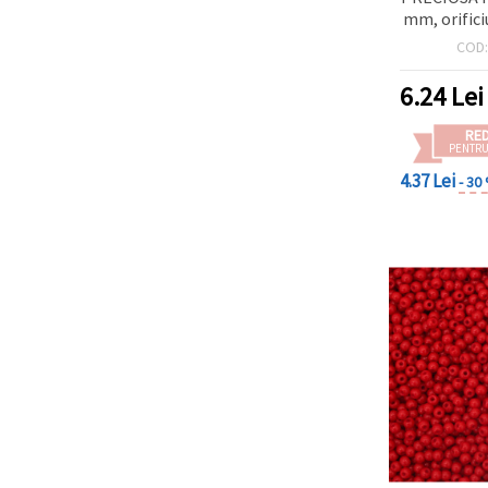
mm, orifici
opac, 10 
COD
6.24
Lei
RE
PENTRU
4.37 Lei
- 30