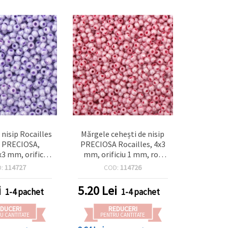
 nisip Rocailles
Mărgele cehești de nisip
i PRECIOSA,
PRECIOSA Rocailles, 4x3
x3 mm, orificiu
mm, orificiu 1 mm, roz
lă vopsită, mov
perlat vopsit, 20 g (±340
D:
114727
COD:
114726
vandă pastel cu
buc.)
20 g, aprox. 340
i
5.20
Lei
1-4 pachet
1-4 pachet
buc.
DUCERI
REDUCERI
U CANTITATE
PENTRU CANTITATE