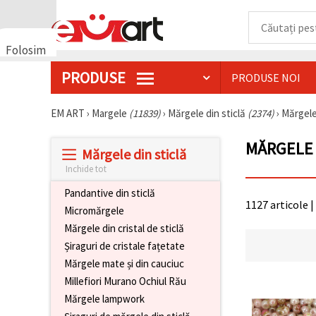
Folosim
cookie-
PRODUSE
PRODUSE NOI
uri
🍪 Folosim
cookie-uri
EM ART
›
Margele
(11839)
›
Mărgele din sticlă
(2374)
›
Mărgele 
și
tehnologii
MĂRGELE 
similare
Mărgele din sticlă
pentru a
asigura
Inchide tot
funcționarea
corectă a
Pandantive din sticlă
site-ului,
1127 articole |
Micromărgele
pentru a vă
îmbunătăți
Mărgele din cristal de sticlă
experiența
Șiraguri de cristale fațetate
și, cu
acordul
Mărgele mate și din cauciuc
dumneavoastră,
Millefiori Murano Ochiul Rău
pentru a
analiza
Mărgele lampwork
traficul și a
afișa