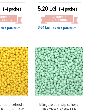
uterii, broderie
opac, 20 g (~320 buc.)
cte DIY – 20 g
i
5.20
Lei
1-4 pachet
1-4 pachet
20 buc.)
DUCERI
REDUCERI
U CANTITATE
PENTRU CANTITATE
3.64 Lei
0 %
5 pachet +
- 30 %
5 pachet +
e nisip cehești
Mărgele de nisip cehești
Rocailles, 4x3
PRECIOSA FARFALLE,