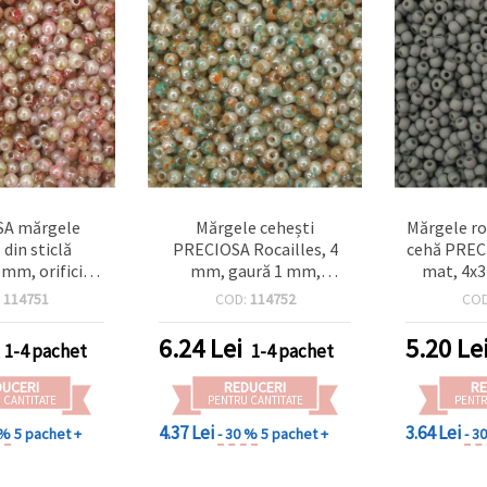
A mărgele
Mărgele cehești
Mărgele roc
 din sticlă
PRECIOSA Rocailles, 4
cehă PRECI
 mm, orificiu 1
mm, gaură 1 mm,
mat, 4x3
ucide cu efect
translucide perlate,
mm – per
:
114751
COD:
114752
CO
x roz-verde —
melanj portocaliu-verde,
bijuteri
±160 buc)
10 g (~160 buc.)
proiecte 
6.24
Lei
5.20
Le
1-4 pachet
1-4 pachet
20 g 
DUCERI
REDUCERI
RE
 CANTITATE
PENTRU CANTITATE
PENTR
4.37 Lei
3.64 Lei
 %
5 pachet +
- 30 %
5 pachet +
- 3