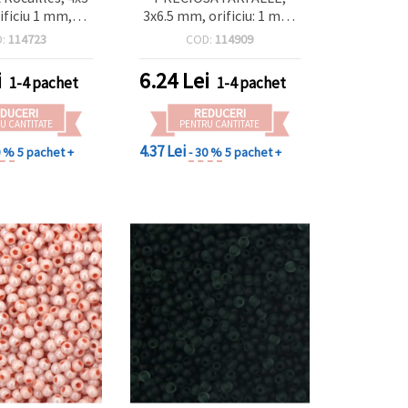
ficiu 1 mm,
3x6.5 mm, orificiu: 1 mm,
ac, 20 g (±320
opace, culoare mentă
D:
114723
COD:
114909
buc)
deschisă, 10 g (±120 buc.)
i
6.24
Lei
1-4 pachet
1-4 pachet
DUCERI
REDUCERI
U CANTITATE
PENTRU CANTITATE
4.37 Lei
0 %
5 pachet +
- 30 %
5 pachet +