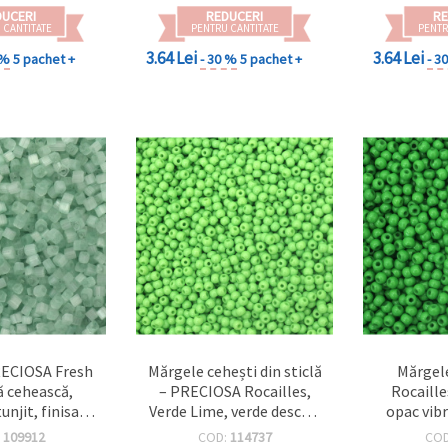
DUCERI
REDUCERI
RE
 CANTITATE
PENTRU CANTITATE
PENTR
3.64 Lei
3.64 Lei
 %
5 pachet +
- 30 %
5 pachet +
- 3
ECIOSA Fresh
Mărgele cehești din sticlă
Mărgel
lă cehească,
– PRECIOSA Rocailles,
Rocaille
unjit, finisaj
Verde Lime, verde deschis
opac vib
erde mentă,
opac, 4x3 mm, orificiu 1
orificiu
:
109912
COD:
114737
CO