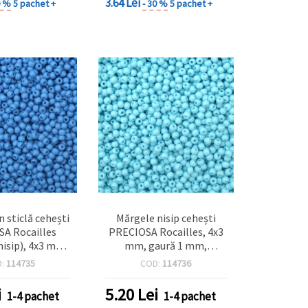
3.64 Lei
0 %
5 pachet +
- 30 %
5 pachet +
n sticlă cehești
Mărgele nisip cehești
A Rocailles
PRECIOSA Rocailles, 4x3
isip), 4x3 mm,
mm, gaură 1 mm,
1 mm, albastru
albastru deschis opac,
D:
114735
COD:
114736
 g (±320 buc.)
culoare solidă, 20 g ±320
buc
i
5.20
Lei
1-4 pachet
1-4 pachet