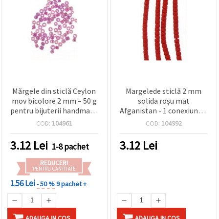
Mărgele din sticlă Ceylon
Margelede sticlă 2 mm
mov bicolore 2 mm – 50 g
solida roșu mat
pentru bijuterii handmade
Afganistan - 1 conexiune ~
și proiecte decorative
30 cm
COD:
104961
COD:
104992
3.12
Lei
3.12
Lei
1-8 pachet
REDUCERI
PENTRU CANTITATE
1.56 Lei
- 50 %
9 pachet +
ADAUGA IN COS
ADAUGA IN COS