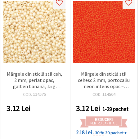
Mărgele din sticlă stil ceh,
Mărgele din sticlă stil
2 mm, perlat opac,
cehesc 2 mm, portocaliu
galben banană, 15 g
neon intens opac –
(~2050 buc.)
perfecte pentru bijuterii,
COD:
114575
COD:
114564
broderie și proiecte DIY de
mărgelit – 15 g (~2050
3.12
Lei
3.12
Lei
1-29 pachet
buc.)
REDUCERI
PENTRU CANTITATE
2.18 Lei
- 30 %
30 pachet +