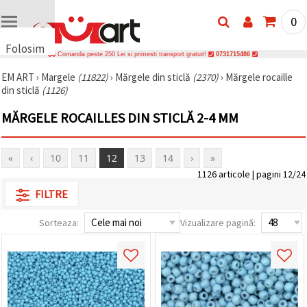
0
Folosim
Comanda peste 250 Lei si primesti transport gratuit!
0731715486
cookie-
EM ART
›
Margele
(11822)
›
Mărgele din sticlă
(2370)
›
Mărgele rocaille
uri
din sticlă
(1126)
🍪 Folosim
cookie-uri
MĂRGELE ROCAILLES DIN STICLĂ 2-4 MM
și
tehnologii
similare
pentru a
«
‹
10
11
12
13
14
›
»
asigura
1126 articole | pagini 12/24
funcționarea
corectă a
FILTRE
site-ului,
pentru a vă
îmbunătăți
Sorteaza:
Vizualizare pagină:
experiența
și, cu
acordul
dumneavoastră,
pentru a
analiza
traficul și a
afișa