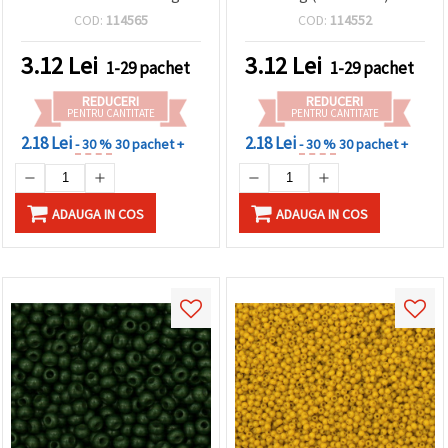
(~2.050 buc) pentru
COD:
114565
COD:
114552
bijuterii și DIY
3.12
Lei
3.12
Lei
1-29 pachet
1-29 pachet
REDUCERI
REDUCERI
PENTRU CANTITATE
PENTRU CANTITATE
2.18 Lei
2.18 Lei
- 30 %
30 pachet +
- 30 %
30 pachet +
ADAUGA IN COS
ADAUGA IN COS