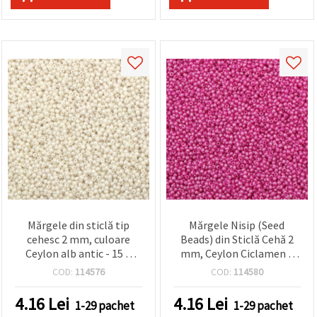
Mărgele din sticlă tip
Mărgele Nisip (Seed
cehesc 2 mm, culoare
Beads) din Sticlă Cehă 2
Ceylon alb antic - 15 g
mm, Ceylon Ciclamen –
(~2050 buc.)
perfecte pentru bijuterii,
COD:
114576
COD:
114580
broderie și proiecte DIY –
15 g (~2050 buc.)
4.16
Lei
4.16
Lei
1-29 pachet
1-29 pachet