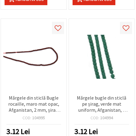
Mărgele din sticlă Bugle
Mărgele bugle din sticlă
rocaille, maro mat opac,
pe șirag, verde mat
Afganistan, 2 mm, șirag
uniform, Afganistan, 2
~30 cm
mm, ~30 cm
COD:
104995
COD:
104994
3.12
Lei
3.12
Lei