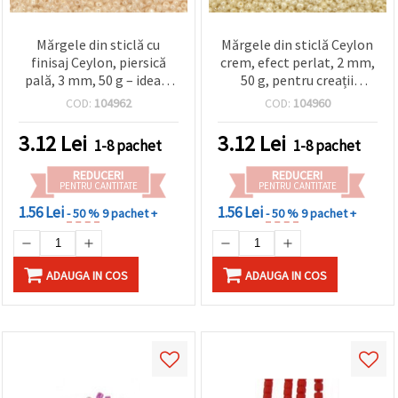
Mărgele din sticlă cu
Mărgele din sticlă Ceylon
finisaj Ceylon, piersică
crem, efect perlat, 2 mm,
pală, 3 mm, 50 g – ideale
50 g, pentru creații
pentru bijuterii și
handmade
COD:
104962
COD:
104960
decorațiuni handmade
3.12
Lei
3.12
Lei
1-8 pachet
1-8 pachet
REDUCERI
REDUCERI
PENTRU CANTITATE
PENTRU CANTITATE
1.56 Lei
1.56 Lei
- 50 %
9 pachet +
- 50 %
9 pachet +
ADAUGA IN COS
ADAUGA IN COS