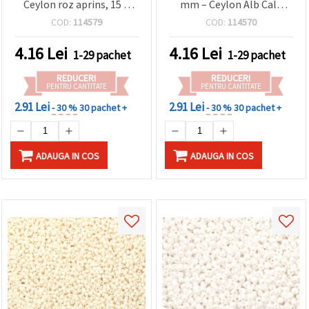
Ceylon roz aprins, 15 g
mm – Ceylon Alb Cald
(~2050 buc)
Opac, Elegante – perfecte
COD:
114579
COD:
114570
pentru bijuterii, broderie
& proiecte DIY – 15 g
4.16
Lei
4.16
Lei
1-29 pachet
1-29 pachet
(~2050 buc.)
REDUCERI
REDUCERI
PENTRU CANTITATE
PENTRU CANTITATE
2.91 Lei
2.91 Lei
- 30 %
30 pachet +
- 30 %
30 pachet +
ADAUGA IN COS
ADAUGA IN COS