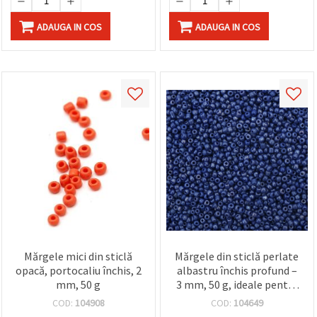
ADAUGA IN COS
ADAUGA IN COS
Mărgele mici din sticlă
Mărgele din sticlă perlate
opacă, portocaliu închis, 2
albastru închis profund –
mm, 50 g
3 mm, 50 g, ideale pentru
bijuterii handmade,
COD:
104908
COD:
104649
accente de nuntă și creații