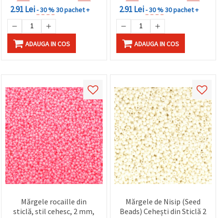
2.91 Lei
2.91 Lei
- 30 %
30 pachet +
- 30 %
30 pachet +
ADAUGA IN COS
ADAUGA IN COS
Mărgele rocaille din
Mărgele de Nisip (Seed
sticlă, stil cehesc, 2 mm,
Beads) Cehești din Sticlă 2