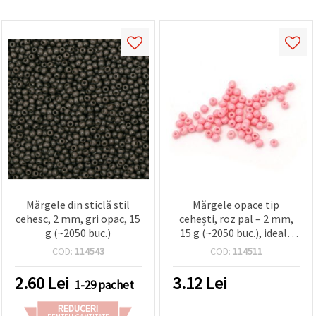
făcând clic
pe butonul
"Salvați"
Аcceptati
toate!
Setări
Mărgele din sticlă stil
Mărgele opace tip
cehesc, 2 mm, gri opac, 15
cehești, roz pal – 2 mm,
g (~2050 buc.)
15 g (~2050 buc.), ideale
pentru bijuterii
COD:
114543
COD:
114511
handmade, proiecte craft
pentru bebeluși și
2.60
Lei
3.12
Lei
1-29 pachet
designuri DIY unice
REDUCERI