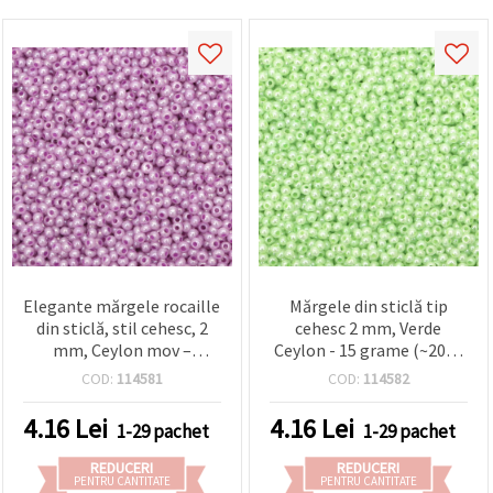
Elegante mărgele rocaille
Mărgele din sticlă tip
din sticlă, stil cehesc, 2
cehesc 2 mm, Verde
mm, Ceylon mov –
Ceylon - 15 grame (~2050
perfecte pentru bijuterii
bucăți)
COD:
114581
COD:
114582
handmade, broderie și
proiecte DIY – 15 g (~2050
4.16
Lei
4.16
Lei
1-29 pachet
1-29 pachet
buc.)
REDUCERI
REDUCERI
PENTRU CANTITATE
PENTRU CANTITATE