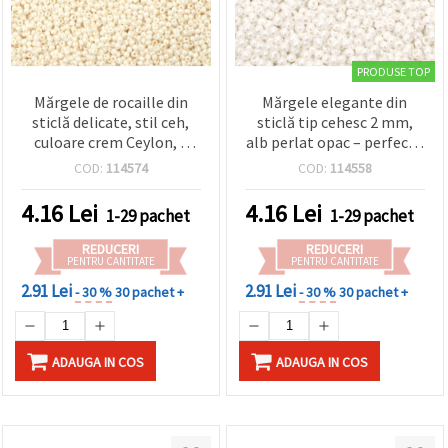
PRODUSE TOP
Mărgele de rocaille din
Mărgele elegante din
sticlă delicate, stil ceh,
sticlă tip cehesc 2 mm,
culoare crem Ceylon, 2
alb perlat opac – perfecte
mm – perfecte pentru
pentru bijuterii, broderie
COD:
114574
COD:
114558
bijuterii, broderie și
și proiecte DIY – 15 g
proiecte DIY – 15 g (~2050
(~2050 buc.)
4.16
Lei
4.16
Lei
1-29 pachet
1-29 pachet
buc.)
REDUCERI
REDUCERI
PENTRU CANTITATE
PENTRU CANTITATE
2.91 Lei
2.91 Lei
- 30 %
30 pachet +
- 30 %
30 pachet +
ADAUGA IN COS
ADAUGA IN COS