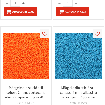
ADAUGA IN COS
ADAUGA IN COS
Mărgele din sticlă stil
Mărgele din sticlă stil
cehesc 2 mm, portocaliu
cehesc, 2 mm, albastru
electric opac – 15 g (~2050
marin opac, 15 g (aprox.
buc.)
2050 buc.)
COD:
114561
COD:
114522