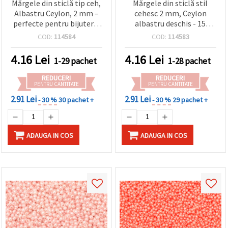
Mărgele din sticlă tip ceh,
Mărgele din sticlă stil
Albastru Ceylon, 2 mm –
cehesc 2 mm, Ceylon
perfecte pentru bijuterii,
albastru deschis - 15
broderie și proiecte DIY –
grame (~2050 buc)
COD:
114584
COD:
114583
15 g (~2050 buc.)
4.16
Lei
4.16
Lei
1-29 pachet
1-28 pachet
REDUCERI
REDUCERI
PENTRU CANTITATE
PENTRU CANTITATE
2.91 Lei
2.91 Lei
- 30 %
30 pachet +
- 30 %
29 pachet +
ADAUGA IN COS
ADAUGA IN COS