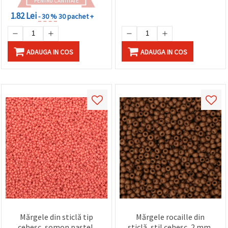
PENTRU CANTITATE
1.82 Lei
- 30 %
30 pachet +
ADAUGA IN COS
ADAUGA IN COS
Mărgele din sticlă tip
Mărgele rocaille din
cehesc, somon pastel,
sticlă, stil cehesc, 2 mm,