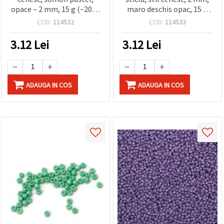
opace – 2 mm, 15 g (~2050
maro deschis opac, 15 g
buc.), ideale pentru
(~2050 buc.)
COD:
114532
COD:
114533
bijuterii handmade,
modele colorate și
3.12
Lei
3.12
Lei
proiecte DIY
ADAUGA IN COS
ADAUGA IN COS