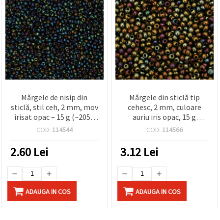
Mărgele de nisip din
Mărgele din sticlă tip
sticlă, stil ceh, 2 mm, mov
cehesc, 2 mm, culoare
irisat opac – 15 g (~2050
auriu iris opac, 15 g
buc.)
(aprox. 2050 buc.)
COD:
114544
COD:
114566
2.60
Lei
3.12
Lei
ADAUGA IN COS
ADAUGA IN COS