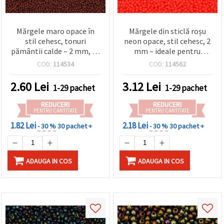
Mărgele maro opace în
Mărgele din sticlă roșu
stil cehesc, tonuri
neon opace, stil cehesc, 2
pământii calde – 2 mm, 15
mm – ideale pentru
g (~2050 buc.), ideale
bijuterii handmade,
COD:
114534
COD:
114562
pentru bijuterii inspirate
broderie și proiecte DIY –
de toamnă și creații
15 g (~2050 buc.)
2.60
Lei
3.12
Lei
1-29 pachet
1-29 pachet
handmade
REDUCERI
REDUCERI
PENTRU CANTITATE
PENTRU CANTITATE
1.82 Lei
2.18 Lei
- 30 %
30 pachet +
- 30 %
30 pachet +
ADAUGA IN COS
ADAUGA IN COS