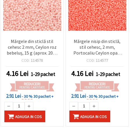
Mărgele din sticlă stil
Mărgele nisip din sticlă,
cehesc 2 mm, Ceylon roz
stil cehesc, 2 mm,
bebeluș, 15 g (aprox. 2050
Portocaliu Ceylon opac,
buc.)
15 g (~2050 buc.)
COD:
114578
COD:
114577
4.16
Lei
4.16
Lei
1-29 pachet
1-29 pachet
REDUCERI
REDUCERI
PENTRU CANTITATE
PENTRU CANTITATE
2.91 Lei
2.91 Lei
- 30 %
30 pachet +
- 30 %
30 pachet +
ADAUGA IN COS
ADAUGA IN COS