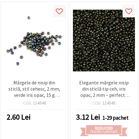
Mărgele de nisip din
Elegante mărgele nisip
sticlă, stil cehesc, 2 mm,
din sticlă tip ceh, iris
verde iris opac, 15 g
opac, 2 mm – perfecte
(~2050 buc)
pentru bijuterii, broderie
COD:
114546
COD:
114545
și proiecte DIY/handmade
– 15 g (~2050 buc.)
2.60
Lei
3.12
Lei
1-29 pachet
REDUCERI
PENTRU CANTITATE