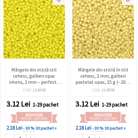
Mărgele din sticlă stil
Mărgele din sticlă în stil
cehesc, galben opac
cehesc, 2 mm, galben
intens, 2 mm – perfecte
pastelat opac, 15 g (~2050
pentru bijuterii, broderie
buc.)
COD:
114549
COD:
114506
și proiecte DIY de
mărgelit – 15 g (~2050
3.12
Lei
3.12
Lei
1-29 pachet
1-29 pachet
buc.)
REDUCERI
REDUCERI
PENTRU CANTITATE
PENTRU CANTITATE
2.18 Lei
2.18 Lei
- 30 %
30 pachet +
- 30 %
30 pachet +