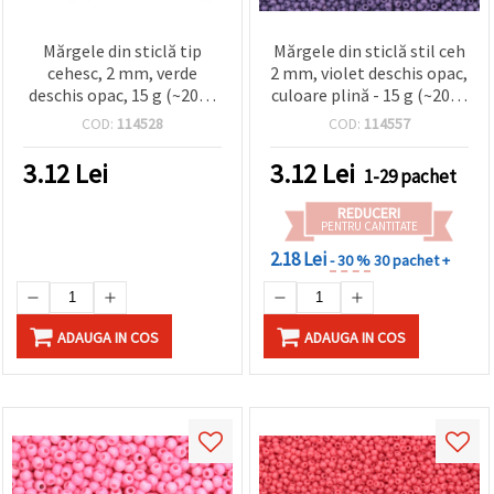
Mărgele din sticlă tip
Mărgele din sticlă stil ceh
cehesc, 2 mm, verde
2 mm, violet deschis opac,
deschis opac, 15 g (~2050
culoare plină - 15 g (~2050
buc.), pentru bijuterii
buc)
COD:
114528
COD:
114557
handmade și craft DIY
3.12
Lei
3.12
Lei
1-29 pachet
REDUCERI
PENTRU CANTITATE
2.18 Lei
- 30 %
30 pachet +
ADAUGA IN COS
ADAUGA IN COS