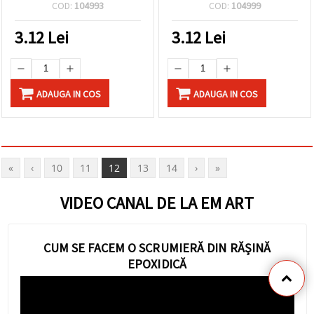
șirag 30 cm
2 mm, șirag ~30 cm
COD:
104993
COD:
104999
3.12
Lei
3.12
Lei
ADAUGA IN COS
ADAUGA IN COS
«
‹
10
11
12
13
14
›
»
VIDEO CANAL DE LA EM ART
CUM SE FACEM O SCRUMIERĂ DIN RĂȘINĂ
EPOXIDICĂ