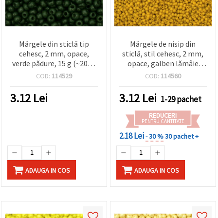
Mărgele din sticlă tip
Mărgele de nisip din
cehesc, 2 mm, opace,
sticlă, stil cehesc, 2 mm,
verde pădure, 15 g (~2050
opace, galben lămâie
buc.)
închis, 15 g ±2050 buc.
COD:
114529
COD:
114560
3.12
Lei
3.12
Lei
1-29 pachet
REDUCERI
PENTRU CANTITATE
2.18 Lei
- 30 %
30 pachet +
ADAUGA IN COS
ADAUGA IN COS