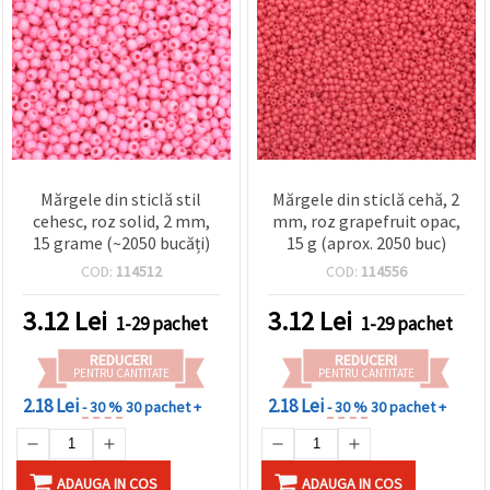
Mărgele din sticlă stil
Mărgele din sticlă cehă, 2
cehesc, roz solid, 2 mm,
mm, roz grapefruit opac,
15 grame (~2050 bucăți)
15 g (aprox. 2050 buc)
COD:
114512
COD:
114556
3.12
Lei
3.12
Lei
1-29 pachet
1-29 pachet
REDUCERI
REDUCERI
PENTRU CANTITATE
PENTRU CANTITATE
2.18 Lei
2.18 Lei
- 30 %
30 pachet +
- 30 %
30 pachet +
ADAUGA IN COS
ADAUGA IN COS