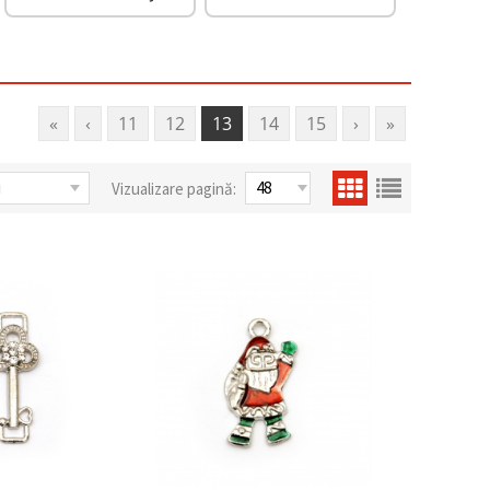
«
‹
11
12
13
14
15
›
»
Vizualizare pagină: