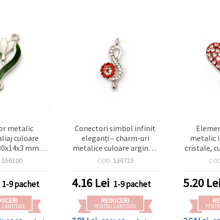
r metalic
Conectori simbol infinit
Elemen
aliaj culoare
eleganți – charm-uri
metalic 
 30x14x3 mm,
metalice culoare argintiu
cristale, c
mm, set de 2 –
cu cristale, 24x10x4 mm,
20x16x4 m
:
156100
COD:
136723
CO
modern pentru
gaură 1.5 mm – 2 buc
mm -
ii handmade
pentru bijuterii
4.16
Lei
5.20
Le
1-9 pachet
1-9 pachet
handmade
DUCERI
REDUCERI
RE
 CANTITATE
PENTRU CANTITATE
PENTR