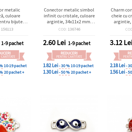
r metalic
Conector metalic simbol
Charm con
ă, culoare
infinit cu cristale, culoare
cheie cu c
entru bijuterii
argintie, 34x11x2 mm,
argintie
e handmade, 20
orificiu 1.5 mm - 2 bucăți
gaură 1,5
:
156113
COD:
136746
CO
, orificiu 1,5
 2 buc.
2.60
Lei
3.12
Le
1-9 pachet
1-9 pachet
DUCERI
REDUCERI
RE
 CANTITATE
PENTRU CANTITATE
PENTR
1.82 Lei
2.18 Lei
 %
10-19 pachet
- 30 %
10-19 pachet
- 3
1.30 Lei
1.56 Lei
 %
20 pachet +
- 50 %
20 pachet +
- 5