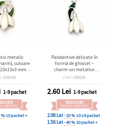
tiv metalic
Pandantive delicate în
charm), culoare
formă de ghiocel –
, 23x13x3 mm,
charm-uri metalice
,5 mm - 2 bucăți
culoare argintie, 26x10x3
D:
156103
COD:
156101
mm, orificiu 1,5 mm – 2
buc., pentru bijuterii DIY
i
2.60
Lei
1-9 pachet
1-9 pachet
handmade inspirate de
natură
DUCERI
REDUCERI
U CANTITATE
PENTRU CANTITATE
2.08 Lei
0 %
10 pachet +
- 20 %
10-19 pachet
1.56 Lei
- 40 %
20 pachet +