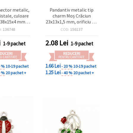
ector metalic,
Pandantiv metalic tip
ristale, culoare
charm Moș Crăciun
, 38x15x4 mm,
23x13x1,5 mm, orificiu 1,5
 mm - 2 bucăți
mm, culoare argintie - 2
D:
136748
COD:
156137
bucăți
i
2.08
Lei
1-9 pachet
1-9 pachet
DUCERI
REDUCERI
U CANTITATE
PENTRU CANTITATE
1.66 Lei
0 %
10-19 pachet
- 20 %
10-19 pachet
1.25 Lei
0 %
20 pachet +
- 40 %
20 pachet +