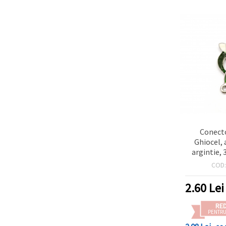
Conecto
Ghiocel, 
argintie,
orificiu 2 
COD
accesoriu 
bijuter
2.60
Lei
RE
PENTRU