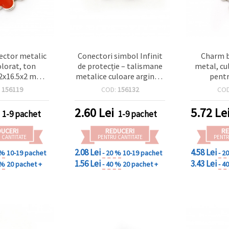
ctor metalic
Conectori simbol Infinit
Charm b
olorat, ton
de protecție – talismane
metal, cu
22x16.5x2 mm,
metalice culoare argintie
pentr
 mm - 2 buc,
cu Ochiul Turcesc
handmade, 
:
156119
COD:
156132
CO
 bijuterii
albastru (Evil Eye), 23x8x3
mm, orific
dmade
mm, gaură 1.5 mm – 2
2.60
Lei
5.72
Le
1-9 pachet
1-9 pachet
buc., pentru bijuterii
DIY/handmade
DUCERI
REDUCERI
RE
 CANTITATE
PENTRU CANTITATE
PENTR
2.08 Lei
4.58 Lei
 %
10-19 pachet
- 20 %
10-19 pachet
- 2
1.56 Lei
3.43 Lei
 %
20 pachet +
- 40 %
20 pachet +
- 4