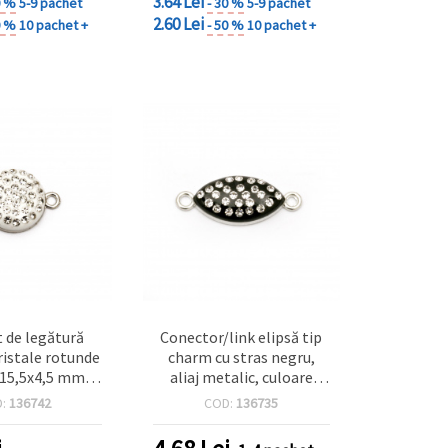
3.64 Lei
0 %
5-9 pachet
- 30 %
5-9 pachet
2.60 Lei
0 %
10 pachet +
- 50 %
10 pachet +
 de legătură
Conector/link elipsă tip
ristale rotunde
charm cu stras negru,
x15,5x4,5 mm
aliaj metalic, culoare
1,5 mm culoare
argintie, 26×10×4 mm,
D:
136742
COD:
136735
iu -2 bucăți
orificiu 1,5 mm – 2 buc.,
pentru bijuterii DIY