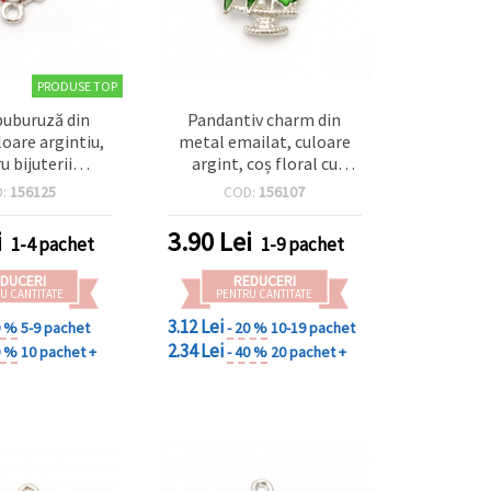
PRODUSE TOP
uburuză din
Pandantiv charm din
loare argintiu,
metal emailat, culoare
u bijuterii
argint, coș floral cu
18 x 12,5 x 2,5
ghiocel, buburuză și
D:
156125
COD:
156107
iu 1,5 mm – set
accente de perlă, 26,5 x 17
de 5
x 5 mm, orificiu 2 mm, 2
i
3.90
Lei
1-4 pachet
1-9 pachet
buc.
DUCERI
REDUCERI
U CANTITATE
PENTRU CANTITATE
3.12 Lei
0 %
5-9 pachet
- 20 %
10-19 pachet
2.34 Lei
0 %
10 pachet +
- 40 %
20 pachet +