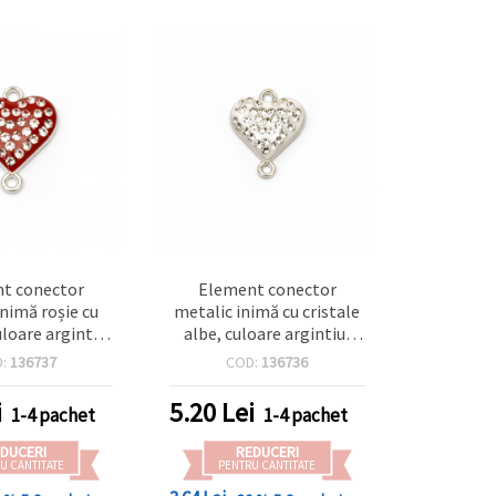
t conector
Element conector
inimă roșie cu
metalic inimă cu cristale
uloare argintie,
albe, culoare argintiu,
m, orificiu 1,5
20x16x4 mm, orificiu 1,5
D:
136737
COD:
136736
 2 bucăți
mm – set 2 bucăți, pentru
bijuterii handmade
i
5.20
Lei
1-4 pachet
1-4 pachet
DUCERI
REDUCERI
U CANTITATE
PENTRU CANTITATE