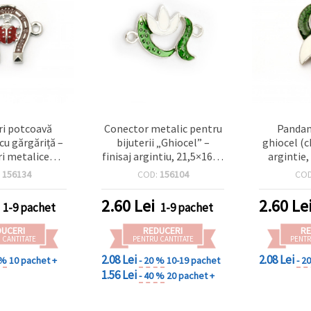
i potcoavă
Conector metalic pentru
Pandan
cu gărgăriță –
bijuterii „Ghiocel” –
ghiocel (
i metalice
finisaj argintiu, 21,5×16×2
argintie
 argintiu,
mm, orificiu 1,5 mm, 2
orificiu 1
:
156134
COD:
156104
CO
m, orificiu 1.5
buc., accesoriu handmade
buc pentru
pentru brățări și coliere
2.60
Lei
2.60
Le
1-9 pachet
1-9 pachet
 handmade DIY
DUCERI
REDUCERI
RE
 CANTITATE
PENTRU CANTITATE
PENTR
2.08 Lei
2.08 Lei
 %
10 pachet +
- 20 %
10-19 pachet
- 2
1.56 Lei
- 40 %
20 pachet +