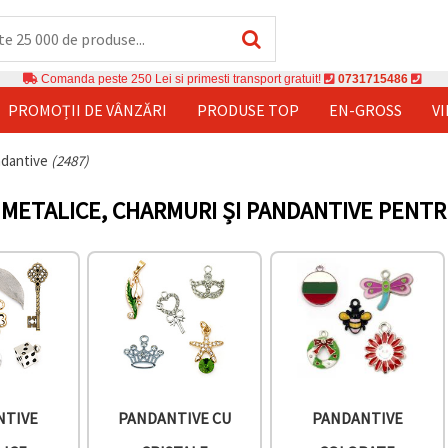
Comanda peste 250 Lei si primesti transport gratuit!
0731715486
PROMOȚII DE VÂNZĂRI
PRODUSE TOP
EN-GROSS
V
andantive
(2487)
METALICE, CHARMURI ȘI PANDANTIVE PENTR
NTIVE
PANDANTIVE CU
PANDANTIVE