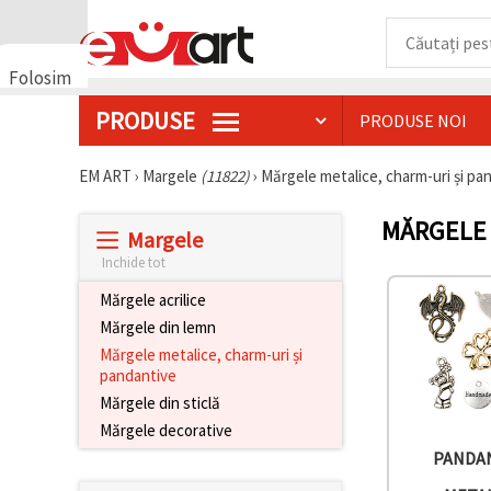
Folosim
cookie-
PRODUSE
PRODUSE NOI
uri
🍪 Folosim
cookie-uri
EM ART
›
Margele
(11822)
›
Mărgele metalice, charm-uri și p
și
tehnologii
MĂRGELE 
similare
Margele
pentru a
asigura
Inchide tot
funcționarea
corectă a
Mărgele acrilice
site-ului,
Mărgele din lemn
pentru a vă
îmbunătăți
Mărgele metalice, charm-uri și
experiența
pandantive
și, cu
Mărgele din sticlă
acordul
dumneavoastră,
Mărgele decorative
pentru a
analiza
PANDA
traficul și a
afișa