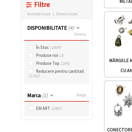
META
Filtre
conținut și
reclame
mai
Inchideti toate
|
Elimina toate
relevante,
inclusiv cu
DISPONIBILITATE
(4)
ajutorul
partenerilor
Elimina
noștri de
analiză și
marketing.
În Stoc
(1604)
Puteți fi de
Produse noi
(3)
acord să
MĂRGELE 
Produse Top
(264)
utilizați
toate
CU A
Reducere pentru cantitati
cookie -
(1162)
urile făcând
clic pe
"acceptati
toate!" Sau
Marca
(1)
Sterge
să vă
indicați
preferințele
EM ART
(2487)
în setări
selectând
un tip de
cookie -uri
dat și
CONECTORI