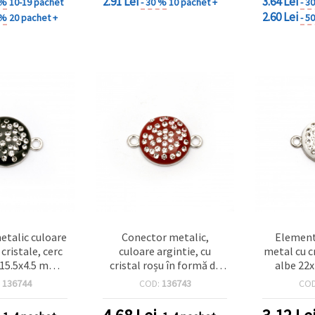
2.91 Lei
3.64 Lei
 %
10-19 pachet
- 30 %
10 pachet +
- 3
2.60 Lei
 %
20 pachet +
- 5
etalic culoare
Conector metalic,
Element
 cristale, cerc
culoare argintie, cu
metal cu c
x15.5x4.5 mm,
cristal roșu în formă de
albe 22
5 mm - 2 bucăți
cerc, 22x15.5x4.5 mm,
orificiu 
:
136744
COD:
136743
CO
orificiu: 1.5 mm - 2 bucăți
argint