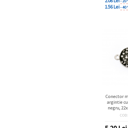
2.08 Lei
- 20
1.56 Lei
- 40
Conector m
argintie cu
negru, 22
orificiu 1.
COD