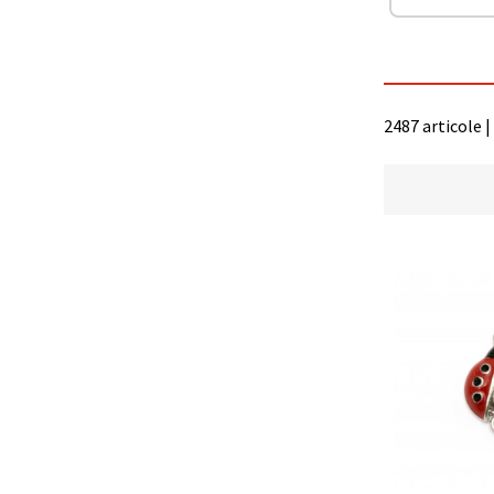
făcând clic
pe butonul
"Salvați"
Аcceptati
2487 articole |
toate!
Setări