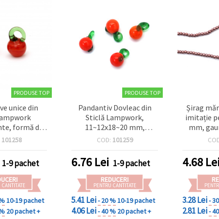
PRODUSE TOP
PRODUSE TOP
ve unice din
Pandantiv Dovleac din
Șirag măr
 lampwork
Sticlă Lampwork,
imitație p
nte, formă de
11~12x18~20 mm,
mm, gaur
as, lucrate
Orificiu: 6~8x3 mm,
maroniu, 
:
101258
COD:
101259
CO
10~12x19~22
Portocaliu, Accesorii DIY
cm – pen
iu 6~8x4 mm –
pentru Bijuterii - 4 buc
handma
6.76
Lei
4.68
Le
1-9 pachet
1-9 pachet
ntru bijuterii,
teșuguri – set
DUCERI
REDUCERI
RE
 asortate (mix)
 CANTITATE
PENTRU CANTITATE
PENTR
5.41 Lei
3.28 Lei
 %
10-19 pachet
- 20 %
10-19 pachet
- 3
4.06 Lei
2.81 Lei
 %
20 pachet +
- 40 %
20 pachet +
- 4