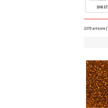
făcând clic
pe butonul
DIN ST
"Salvați"
Аcceptati
toate!
2370 articole |
Setări