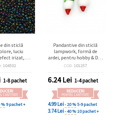
e din sticlă
Pandantive din sticlă
olore, luciu
lampwork, formă de
efect irizat, 3
ardei, pentru hobby & DIY,
, mix asortat,
10x23 mm, gaură 4x3 mm,
D:
104502
COD:
101257
bijuterii și
mix asortat — 4 buc.
uni handmade
i
6.24
Lei
1-8 pachet
1-4 pachet
DUCERI
REDUCERI
U CANTITATE
PENTRU CANTITATE
4.99 Lei
0 %
9 pachet +
- 20 %
5-9 pachet
3.74 Lei
- 40 %
10 pachet +