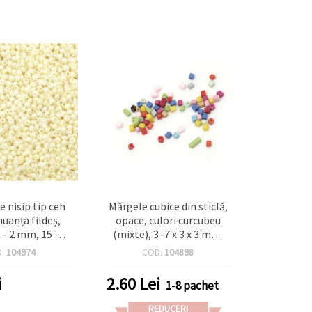
e nisip tip ceh
Mărgele cubice din sticlă,
nuanța fildeș,
opace, culori curcubeu
– 2 mm, 15 g,
(mixte), 3–7 x 3 x 3 mm,
entru bijuterii
orificiu 0,5 mm, 20 g
D:
104974
COD:
104898
să și broderii
elicate
i
2.60
Lei
1-8 pachet
REDUCERI