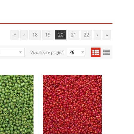
«
‹
18
19
20
21
22
›
»
Vizualizare pagină: