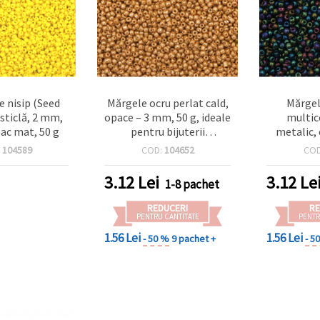
e nisip (Seed
Mărgele ocru perlat cald,
Mărgel
 sticlă, 2 mm,
opace – 3 mm, 50 g, ideale
multic
ac mat, 50 g
pentru bijuterii
metalic, 
handmade, designuri de
mm – 50 g
:
104589
COD:
104652
CO
toamnă și creații DIY
pentru 
unice
decorați
3.12
Lei
3.12
Le
1-8 pachet
REDUCERI
RE
PENTRU CANTITATE
PENTR
1.56 Lei
1.56 Lei
- 50 %
9 pachet +
- 5