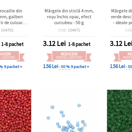
rocaille din
Mărgele din sticlă 4 mm,
Mărgele di
4 mm, galben
roșu închis opac, efect
verde desc
fir de culoare
curcubeu - 50 g
- ideale p
tie, 50 g
handmade, 
:
104702
COD:
104671
CO
dec
3.12
Lei
3.12
Le
1-8 pachet
1-8 pachet
DUCERI
REDUCERI
RE
 CANTITATE
PENTRU CANTITATE
PENTR
1.56 Lei
1.56 Lei
 %
9 pachet +
- 50 %
9 pachet +
- 5