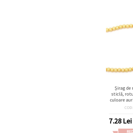
Șirag de
sticlă, ro
culoare aur
mm, gaură 
COD
buc – pen
DIY/handm
7.28
Lei
c
RE