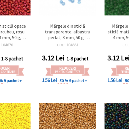
n sticlă opace
Mărgele din sticlă
Mărgele 
urcubeu, roșu
transparente, albastru
sticlă mată
 3 mm, 50 g,
perlat, 3 mm, 50 g –
4 mm, 50
entru bijuterii
ideale pentru bijuterii și
pentru br
:
104670
COD:
104661
CO
 cu mărgele și
decorațiuni DIY
cercei 
cte craft
bijuter
3.12
Lei
3.12
Le
1-8 pachet
1-8 pachet
DUCERI
REDUCERI
RE
 CANTITATE
PENTRU CANTITATE
PENTR
1.56 Lei
1.56 Lei
 %
9 pachet +
- 50 %
9 pachet +
- 5