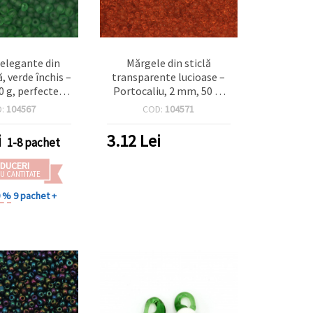
elegante din
Mărgele din sticlă
, verde închis –
transparente lucioase –
 g, perfecte
Portocaliu, 2 mm, 50 g,
ățări, coliere,
pachet pentru bijuterii
D:
104567
COD:
104571
și accente de
handmade, DIY și
ii handmade
decorațiuni
i
3.12
Lei
1-8 pachet
DUCERI
U CANTITATE
0 %
9 pachet +