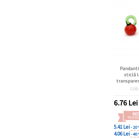
Pandanti
sticlă
transpare
ardei gr
COD
manual, 
mm, orific
6.76
Lei
perfecte pe
DIY și meș
RE
de 4 bucăți,
PENTRU
5.41 Lei
- 20
4.06 Lei
- 40