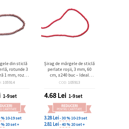
gele din sticlă
Șirag de mărgele de sticlă
erlă, rotunde 3
perlate roșii, 3 mm, 60
ă 1 mm, roz-
cm, ±240 buc – Ideal
±210 buc., ±60
pentru bijuterii și
D:
105914
COD:
105913
tru bijuterii
proiecte handmade
de și craft
i
4.68
Lei
1-9 set
1-9 set
DUCERI
REDUCERI
U CANTITATE
PENTRU CANTITATE
3.28 Lei
0 %
10-19 set
- 30 %
10-19 set
2.81 Lei
0 %
20 set +
- 40 %
20 set +