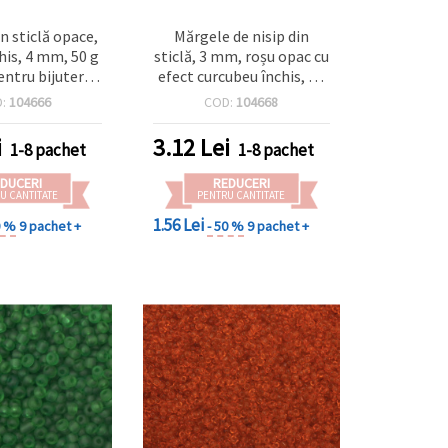
n sticlă opace,
Mărgele de nisip din
his, 4 mm, 50 g
sticlă, 3 mm, roșu opac cu
entru bijuterii
efect curcubeu închis, 50
DIY și proiecte
grame
D:
104666
COD:
104668
orative
i
3.12
Lei
1-8 pachet
1-8 pachet
DUCERI
REDUCERI
U CANTITATE
PENTRU CANTITATE
1.56 Lei
0 %
9 pachet +
- 50 %
9 pachet +