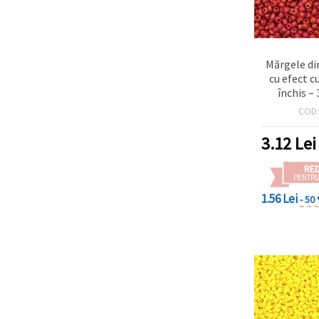
Mărgele di
cu efect c
închis –
esențiale p
COD
DIY, lucru
proie
3.12
Lei
RE
PENTRU
1.56 Lei
- 50