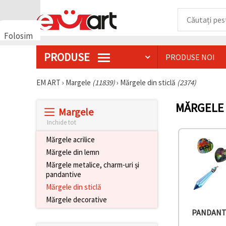
Folosim
cookie-
PRODUSE
PRODUSE NOI
uri
🍪 Folosim
cookie-uri
EM ART
›
Margele
(11839)
›
Mărgele din sticlă
(2374)
și
tehnologii
MĂRGELE 
similare
Margele
pentru a
asigura
Inchide tot
funcționarea
corectă a
Mărgele acrilice
site-ului,
Mărgele din lemn
pentru a vă
îmbunătăți
Mărgele metalice, charm-uri și
experiența
pandantive
și, cu
acordul
Mărgele din sticlă
dumneavoastră,
Mărgele decorative
pentru a
analiza
PANDANT
traficul și a
afișa