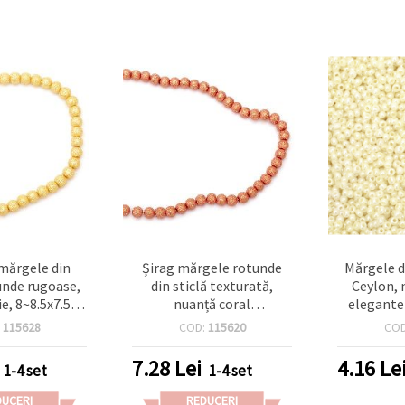
 mărgele din
Șirag mărgele rotunde
Mărgele d
tunde rugoase,
din sticlă texturată,
Ceylon, 
ie, 8~8.5x7.5~8
nuanță coral
elegante 
1.5 mm, ~106
fermecătoare, 8~8.5 x
perfecte p
:
115628
COD:
115620
CO
tru bijuterii
7.5~8 mm, gaură 1.5 mm –
de mirea
ade și hobby
perfecte pentru bijuterii
d
7.28
Lei
4.16
Le
1-4 set
1-4 set
raft
handmade, accesorii &
proiecte DIY, ~106 buc
DUCERI
REDUCERI