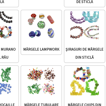
CLĂ
DE STICLĂ
I MURANO
MĂRGELE LAMPWORK
ȘIRAGURI DE MĂRGELE
L RĂU
DIN STICLĂ
ROCAILLE
MĂRGELE TUBULARE
MĂRGELE CHIPS DIN