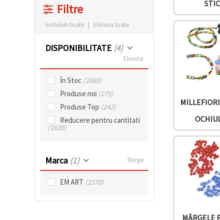
STI
Filtre
conținut și
reclame
mai
Inchideti toate
|
Elimina toate
relevante,
inclusiv cu
DISPONIBILITATE
(4)
ajutorul
partenerilor
Elimina
noștri de
analiză și
marketing.
În Stoc
(1680)
Puteți fi de
Produse noi
(275)
acord să
MILLEFIOR
utilizați
Produse Top
(242)
toate
OCHIU
Reducere pentru cantitati
cookie -
(1639)
urile făcând
clic pe
"acceptati
toate!" Sau
Marca
(1)
Sterge
să vă
indicați
preferințele
EM ART
(2370)
în setări
selectând
un tip de
cookie -uri
dat și
MĂRGELE 