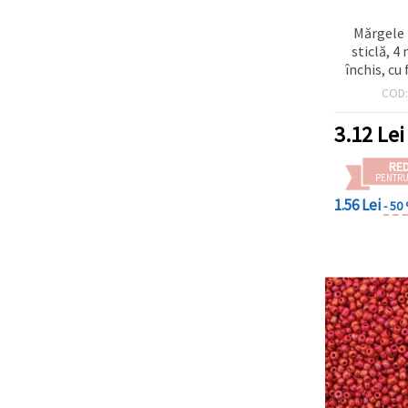
Mărgele 
sticlă, 
închis, cu 
argin
COD
3.12
Lei
RE
PENTRU
1.56 Lei
- 50