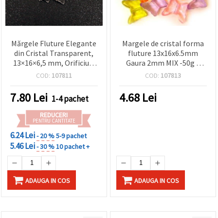
Mărgele Fluture Elegante
Margele de cristal forma
din Cristal Transparent,
fluture 13x16x6.5mm
13×16×6,5 mm, Orificiu 2
Gaura 2mm MIX -50g ~
mm, 50 g (~75 buc.) –
75buc
COD:
107811
COD:
107813
farmec delicat pentru
bijuterii handmade și
7.80
Lei
4.68
Lei
1-4 pachet
proiecte DIY creative
REDUCERI
PENTRU CANTITATE
6.24 Lei
- 20 %
5-9 pachet
5.46 Lei
- 30 %
10 pachet +
ADAUGA IN COS
ADAUGA IN COS