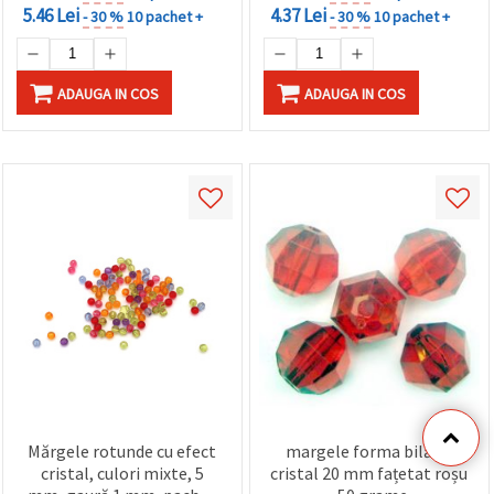
5.46 Lei
4.37 Lei
- 30 %
10 pachet +
- 30 %
10 pachet +
ADAUGA IN COS
ADAUGA IN COS
Mărgele rotunde cu efect
margele forma bilă de
cristal, culori mixte, 5
cristal 20 mm fațetat roșu