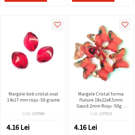
Margele bob cristal oval
Margele Cristal forma
14x17 mm roșu -50 grame
fluture 18x22x8.5mm
Gaură 2mm Roșu -50g ~
25buc
COD:
107965
COD:
107815
4.16
Lei
4.16
Lei