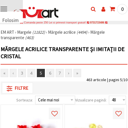
0
Folosim
Comanda peste 250 Lei si primesti transport gratuit!
0731715486
cookie-
EM ART
›
Margele
(11822)
›
Mărgele acrilice
(4494)
›
Mărgele
uri
transparente
(463)
🍪 Folosim
cookie-uri
MĂRGELE ACRILICE TRANSPARENTE ȘI IMITAȚII DE
și
tehnologii
CRISTAL
similare
pentru a
asigura
«
‹
3
4
5
6
7
›
»
funcționarea
corectă a
463 articole | pagini 5/10
site-ului,
pentru a vă
FILTRE
îmbunătăți
experiența
Sorteaza:
Vizualizare pagină:
și, cu
acordul
dumneavoastră,
pentru a
analiza
traficul și a
afișa