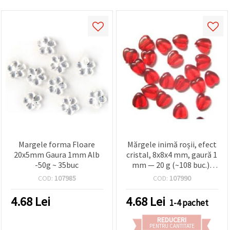
Margele forma Floare
Mărgele inimă roșii, efect
20x5mm Gaura 1mm Alb
cristal, 8x8x4 mm, gaură 1
-50g ~ 35buc
mm — 20 g (~108 buc.),
pentru Mărțișor, brățări și
COD:
107985
COD:
107990
bijuterii handmade
4.68
Lei
4.68
Lei
1-4 pachet
REDUCERI
PENTRU CANTITATE