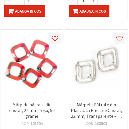
ADAUGA IN COS
ADAUGA IN COS
Mărgele pătrate din
Mărgele Pătrate din
cristal, 22 mm, roșu, 50
Plastic cu Efect de Cristal,
grame
22 mm, Transparente – 50
g, pentru Bijuterii DIY,
COD:
108504
COD:
108503
Brățări, Coliere și