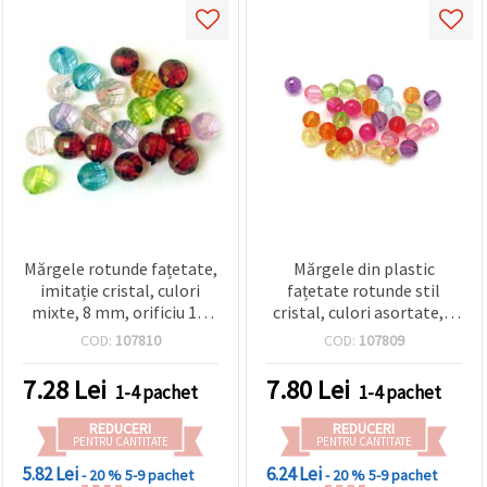
Mărgele rotunde fațetate,
Mărgele din plastic
imitație cristal, culori
fațetate rotunde stil
mixte, 8 mm, orificiu 1,5
cristal, culori asortate, 6
mm, 50 g (~180 buc.) –
mm, gaură 1 mm, 50 g
COD:
107810
COD:
107809
pentru bijuterii, brățări,
(~445 buc.), pentru
coliere, decorațiuni, DIY
bijuterii handmade
7.28
Lei
7.80
Lei
1-4 pachet
1-4 pachet
(brățări, coliere, DIY)
REDUCERI
REDUCERI
PENTRU CANTITATE
PENTRU CANTITATE
5.82 Lei
6.24 Lei
- 20 %
5-9 pachet
- 20 %
5-9 pachet