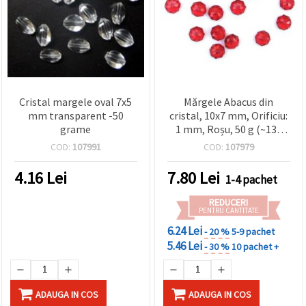
Cristal margele oval 7x5
Mărgele Abacus din
mm transparent -50
cristal, 10x7 mm, Orificiu:
grame
1 mm, Roșu, 50 g (~130
buc.)
COD:
107991
COD:
107979
4.16
Lei
7.80
Lei
1-4 pachet
REDUCERI
PENTRU CANTITATE
6.24 Lei
- 20 %
5-9 pachet
5.46 Lei
- 30 %
10 pachet +
ADAUGA IN COS
ADAUGA IN COS