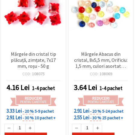
conținut și
reclame
mai
relevante,
inclusiv cu
ajutorul
partenerilor
noștri de
analiză și
marketing.
Mărgele din cristal tip
Mărgele Abacus din
Puteți fi de
plăcuță, zimțate, 7x17
cristal, 8x5,5 mm, Orificiu:
acord să
utilizați
mm, roșu - 50 g
1,5 mm, culori asortate -
toate
20 g (~92 buc.)
COD:
108075
COD:
108069
cookie -
urile făcând
clic pe
4.16
Lei
3.64
Lei
1-4 pachet
1-4 pachet
"acceptati
toate!" Sau
REDUCERI
REDUCERI
să vă
PENTRU CANTITATE
PENTRU CANTITATE
indicați
preferințele
3.33 Lei
2.91 Lei
- 20 %
5-9 pachet
- 20 %
5-24 pachet
în setări
2.91 Lei
2.55 Lei
- 30 %
10 pachet +
- 30 %
25 pachet +
selectând
un tip de
cookie -uri
dat și