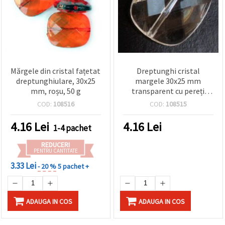
Mărgele din cristal fațetat
Dreptunghi cristal
dreptunghiulare, 30x25
margele 30x25 mm
mm, roșu, 50 g
transparent cu pereți
multipli -50 grame
COD:
108516
COD:
108515
4.16
Lei
4.16
Lei
1-4 pachet
REDUCERI
PENTRU CANTITATE
3.33 Lei
- 20 %
5 pachet +
ADAUGA IN COS
ADAUGA IN COS