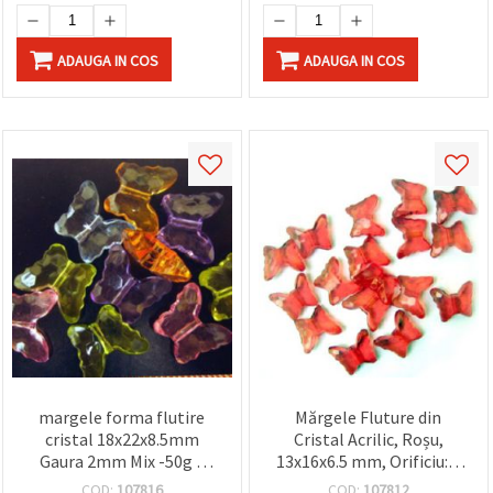
ADAUGA IN COS
ADAUGA IN COS
margele forma flutire
Mărgele Fluture din
cristal 18x22x8.5mm
Cristal Acrilic, Roșu,
Gaura 2mm Mix -50g ~
13x16x6.5 mm, Orificiu: 2
25buc
mm, 50 g (~75 buc.)
COD:
107816
COD:
107812