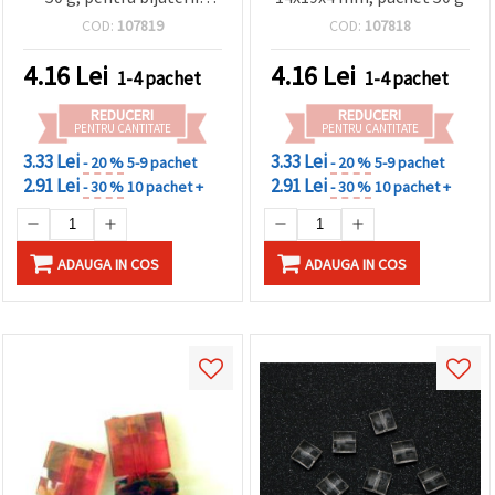
handmade
COD:
107819
COD:
107818
4.16
Lei
4.16
Lei
1-4 pachet
1-4 pachet
REDUCERI
REDUCERI
PENTRU CANTITATE
PENTRU CANTITATE
3.33 Lei
3.33 Lei
- 20 %
5-9 pachet
- 20 %
5-9 pachet
2.91 Lei
2.91 Lei
- 30 %
10 pachet +
- 30 %
10 pachet +
ADAUGA IN COS
ADAUGA IN COS