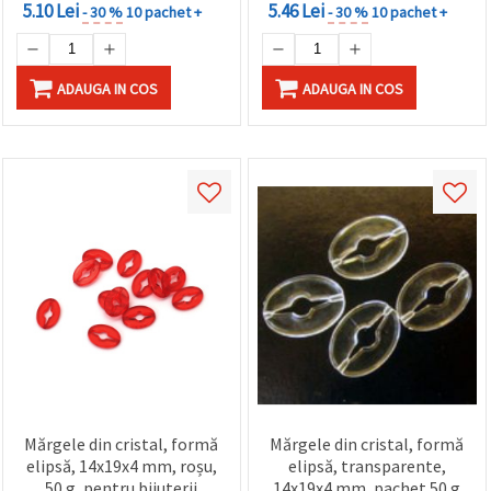
5.10 Lei
5.46 Lei
- 30 %
10 pachet +
- 30 %
10 pachet +
ADAUGA IN COS
ADAUGA IN COS
Mărgele din cristal, formă
Mărgele din cristal, formă
elipsă, 14x19x4 mm, roșu,
elipsă, transparente,
50 g, pentru bijuterii
14x19x4 mm, pachet 50 g