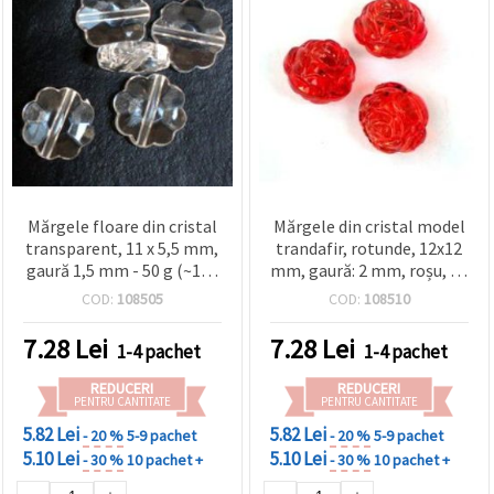
Mărgele floare din cristal
Mărgele din cristal model
transparent, 11 x 5,5 mm,
trandafir, rotunde, 12x12
gaură 1,5 mm - 50 g (~110
mm, gaură: 2 mm, roșu, 50
buc.)
g (~65 buc.)
COD:
108505
COD:
108510
7.28
Lei
7.28
Lei
1-4 pachet
1-4 pachet
REDUCERI
REDUCERI
PENTRU CANTITATE
PENTRU CANTITATE
5.82 Lei
5.82 Lei
- 20 %
5-9 pachet
- 20 %
5-9 pachet
5.10 Lei
5.10 Lei
- 30 %
10 pachet +
- 30 %
10 pachet +