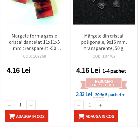
Margele forma gresie
Mărgele din cristal
cristal dantelat 11x11x5
poligonale, 9x16 mm,
mm transparent -50
transparente, 50 g
grame
COD:
107768
COD:
107767
4.16
Lei
4.16
Lei
1-4 pachet
REDUCERI
PENTRU CANTITATE
3.33 Lei
- 20 %
5 pachet +
ADAUGA IN COS
ADAUGA IN COS