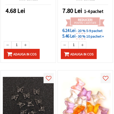
4.68
Lei
7.80
Lei
1-4 pachet
REDUCERI
PENTRU CANTITATE
6.24 Lei
- 20 %
5-9 pachet
5.46 Lei
- 30 %
10 pachet +
ADAUGA IN COS
ADAUGA IN COS