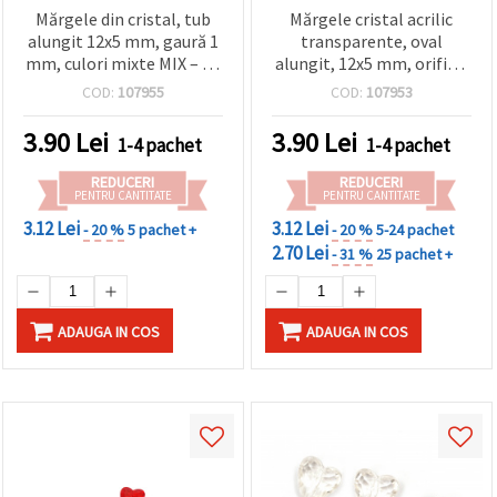
Mărgele din cristal, tub
Mărgele cristal acrilic
alungit 12x5 mm, gaură 1
transparente, oval
mm, culori mixte MIX – 20
alungit, 12x5 mm, orificiu
g ~130 buc.
1 mm, 20 g (~130 buc.)
COD:
107955
COD:
107953
3.90
Lei
3.90
Lei
1-4 pachet
1-4 pachet
REDUCERI
REDUCERI
PENTRU CANTITATE
PENTRU CANTITATE
3.12 Lei
3.12 Lei
- 20 %
5 pachet +
- 20 %
5-24 pachet
2.70 Lei
- 31 %
25 pachet +
ADAUGA IN COS
ADAUGA IN COS