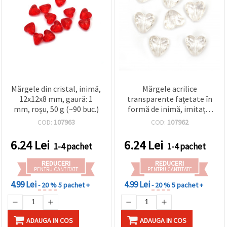
Mărgele din cristal, inimă,
Mărgele acrilice
12x12x8 mm, gaură: 1
transparente fațetate în
mm, roșu, 50 g (~90 buc.)
formă de inimă, imitație
de cristal, 12x12x8 mm,
COD:
107963
COD:
107962
orificiu 1 mm - 50 g (~90
buc.)
6.24
Lei
6.24
Lei
1-4 pachet
1-4 pachet
REDUCERI
REDUCERI
PENTRU CANTITATE
PENTRU CANTITATE
4.99 Lei
4.99 Lei
- 20 %
5 pachet +
- 20 %
5 pachet +
ADAUGA IN COS
ADAUGA IN COS