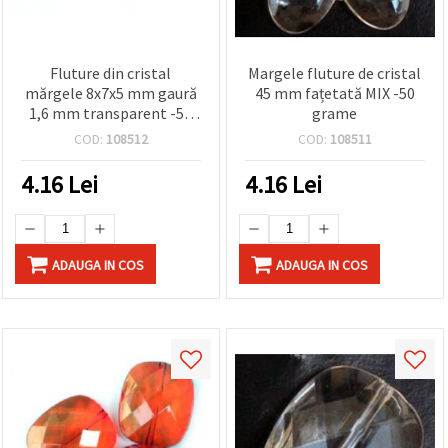
Fluture din cristal
Margele fluture de cristal
mărgele 8x7x5 mm gaură
45 mm fațetată MIX -50
1,6 mm transparent -50
grame
grame
COD:
108512
COD:
108511
4.16
Lei
4.16
Lei
ADAUGA IN COS
ADAUGA IN COS