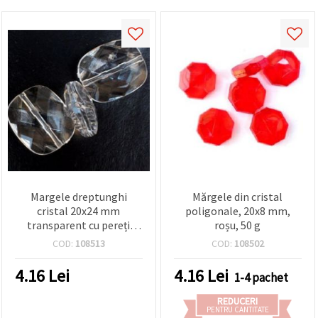
Margele dreptunghi
Mărgele din cristal
cristal 20x24 mm
poligonale, 20x8 mm,
transparent cu pereți
roșu, 50 g
multipli -50 grame
COD:
108513
COD:
108502
4.16
Lei
4.16
Lei
1-4 pachet
REDUCERI
PENTRU CANTITATE