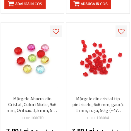
făcând clic
ADAUGA IN COS
ADAUGA IN COS
pe butonul
"Salvați"
Аcceptati
toate!
Setări
Mărgele Abacus din
Mărgele din cristal tip
Cristal, Culori Mixte, 9x6
pietricele, 6x6 mm, gaură:
mm, Orificiu: 1,5 mm, 50 g
1 mm, roșu, 50 g (~470
(~180 buc.)
buc.)
COD:
108070
COD:
108084