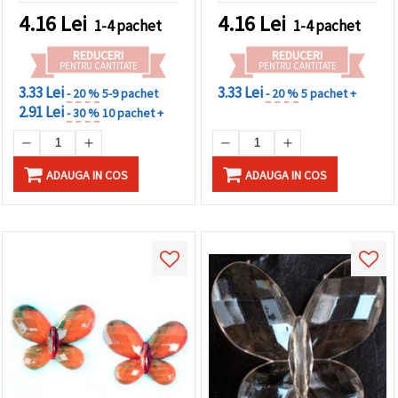
Decorațiuni Handmade
4.16
Lei
4.16
Lei
1-4 pachet
1-4 pachet
REDUCERI
REDUCERI
PENTRU CANTITATE
PENTRU CANTITATE
3.33 Lei
3.33 Lei
- 20 %
5-9 pachet
- 20 %
5 pachet +
2.91 Lei
- 30 %
10 pachet +
ADAUGA IN COS
ADAUGA IN COS