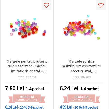
Mărgele pentru bijuterii,
Mărgele acrilice
culori asortate (mixte),
multicolore asortate cu
imitație de cristal –
efect cristal,
rotunde 8 mm, gaură 1
semitransparente,
COD:
107704
COD:
107703
mm, 50 g (~170 buc.)
rotunde 6 mm, orificiu 1
pentru brățări, coliere,
mm, pachet 50 g (aprox.
7.80
Lei
6.24
Lei
1-4 pachet
1-4 pachet
proiecte DIY, accesorii și
400 buc.) pentru bijuterii,
decorațiuni
brățări, coliere și
REDUCERI
REDUCERI
decorațiuni
PENTRU CANTITATE
PENTRU CANTITATE
6.24 Lei
4.99 Lei
- 20 %
5-9 pachet
- 20 %
5-9 pachet