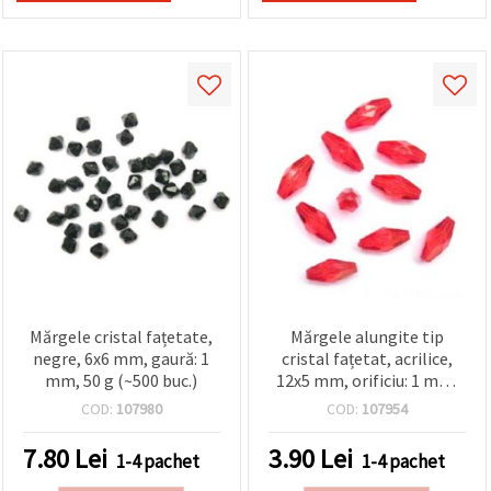
Mărgele cristal fațetate,
Mărgele alungite tip
negre, 6x6 mm, gaură: 1
cristal fațetat, acrilice,
mm, 50 g (~500 buc.)
12x5 mm, orificiu: 1 mm,
roșu, 20 g (~130 buc.)
COD:
107980
COD:
107954
7.80
Lei
3.90
Lei
1-4 pachet
1-4 pachet