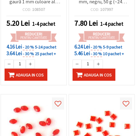
gaură 1 mm culoare alb
mm, negru, 50 g (~240
curcubeu -20 grame ~85
buc.)
COD:
108507
COD:
107997
bucăți
5.20
Lei
7.80
Lei
1-4 pachet
1-4 pachet
REDUCERI
REDUCERI
PENTRU CANTITATE
PENTRU CANTITATE
4.16 Lei
6.24 Lei
- 20 %
5-24 pachet
- 20 %
5-9 pachet
3.64 Lei
5.46 Lei
- 30 %
25 pachet +
- 30 %
10 pachet +
ADAUGA IN COS
ADAUGA IN COS