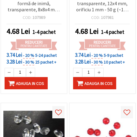
formă de inimă,
transparente, 12x4 mm,
transparente, 8x8x4 mm,
orificiu 1 mm - 50 g (~170
orificiu: 1 mm – 20 g (~108
buc.)
COD:
107989
COD:
107981
buc.)
4.68
Lei
4.68
Lei
1-4 pachet
1-4 pachet
REDUCERI
REDUCERI
PENTRU CANTITATE
PENTRU CANTITATE
3.74 Lei
3.74 Lei
- 20 %
5-24 pachet
- 20 %
5-9 pachet
3.28 Lei
3.28 Lei
- 30 %
25 pachet +
- 30 %
10 pachet +
ADAUGA IN COS
ADAUGA IN COS