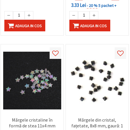
3.33 Lei
- 20 %
5 pachet +
ADAUGA IN COS
ADAUGA IN COS
Mărgele cristaline în
Mărgele din cristal,
formă de stea 11x4 mm
fațetate, 8x8 mm, gaură: 1