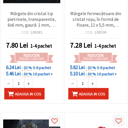
Mărgele din cristal tip
Mărgele fermecătoare din
pietricele, transparente,
cristal roșu, în formă de
6x6 mm, gaură: 1 mm, 50
floare, 11 x 5,5 mm,
grame (~470 buc.)
orificiu 1,5 mm, 50 g (~110
COD:
108083
COD:
108506
buc.) – Accente decorative
elegante pentru bijuterii
7.80
Lei
7.28
Lei
1-4 pachet
1-4 pachet
& craft
REDUCERI
REDUCERI
PENTRU CANTITATE
PENTRU CANTITATE
6.24 Lei
5.82 Lei
- 20 %
5-9 pachet
- 20 %
5-9 pachet
5.46 Lei
5.10 Lei
- 30 %
10 pachet +
- 30 %
10 pachet +
ADAUGA IN COS
ADAUGA IN COS