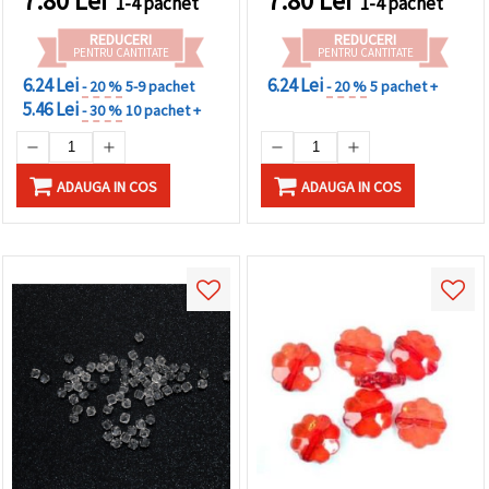
7.80
Lei
7.80
Lei
1-4 pachet
1-4 pachet
REDUCERI
REDUCERI
PENTRU CANTITATE
PENTRU CANTITATE
6.24 Lei
6.24 Lei
- 20 %
5-9 pachet
- 20 %
5 pachet +
5.46 Lei
- 30 %
10 pachet +
ADAUGA IN COS
ADAUGA IN COS