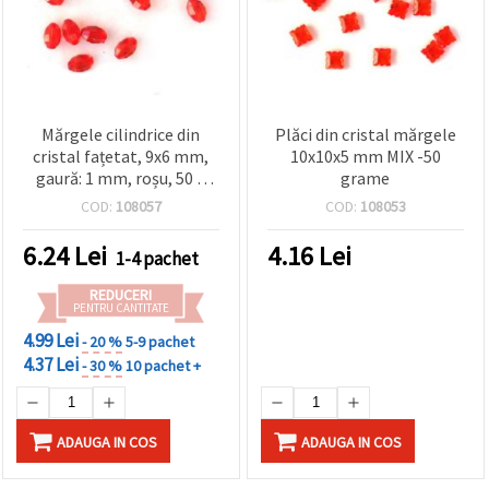
Mărgele cilindrice din
Plăci din cristal mărgele
cristal fațetat, 9x6 mm,
10x10x5 mm MIX -50
gaură: 1 mm, roșu, 50 g
grame
(~290 buc.)
COD:
108057
COD:
108053
6.24
Lei
4.16
Lei
1-4 pachet
REDUCERI
PENTRU CANTITATE
4.99 Lei
- 20 %
5-9 pachet
4.37 Lei
- 30 %
10 pachet +
ADAUGA IN COS
ADAUGA IN COS