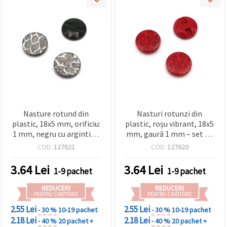
Nasture rotund din
Nasturi rotunzi din
plastic, 18x5 mm, orificiu:
plastic, roșu vibrant, 18x5
1 mm, negru cu argintiu -
mm, gaură 1 mm – set 10
10 bucăți
bucăți, perfecți pentru
COD:
127621
COD:
127620
cusut și proiecte DIY
3.64
Lei
3.64
Lei
1-9 pachet
1-9 pachet
REDUCERI
REDUCERI
PENTRU CANTITATE
PENTRU CANTITATE
2.55 Lei
2.55 Lei
- 30 %
10-19 pachet
- 30 %
10-19 pachet
2.18 Lei
2.18 Lei
- 40 %
20 pachet +
- 40 %
20 pachet +