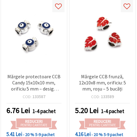
Mărgele protectoare CCB
Mărgele CCB frunză,
Candy 15x10x10 mm,
12x10x8 mm, orificiu: 5
orificiu 5 mm – design
mm, roșu – 5 bucăți
Ochi Albastru, 5 buc.
COD:
133587
COD:
133589
pentru creații de bijuterii
handmade unice
6.76
Lei
5.20
Lei
1-4 pachet
1-4 pachet
REDUCERI
REDUCERI
PENTRU CANTITATE
PENTRU CANTITATE
5.41 Lei
4.16 Lei
- 20 %
5-9 pachet
- 20 %
5-9 pachet