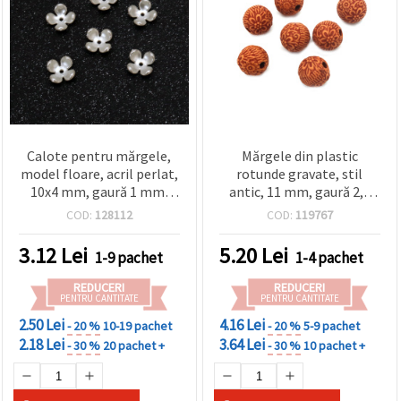
Calote pentru mărgele,
Mărgele din plastic
model floare, acril perlat,
rotunde gravate, stil
10x4 mm, gaură 1 mm,
antic, 11 mm, gaură 2,5
crem – set 10 buc.
mm, maro, 50 g (~53 buc.)
COD:
128112
COD:
119767
3.12
Lei
5.20
Lei
1-9 pachet
1-4 pachet
REDUCERI
REDUCERI
PENTRU CANTITATE
PENTRU CANTITATE
2.50 Lei
4.16 Lei
- 20 %
10-19 pachet
- 20 %
5-9 pachet
2.18 Lei
3.64 Lei
- 30 %
20 pachet +
- 30 %
10 pachet +