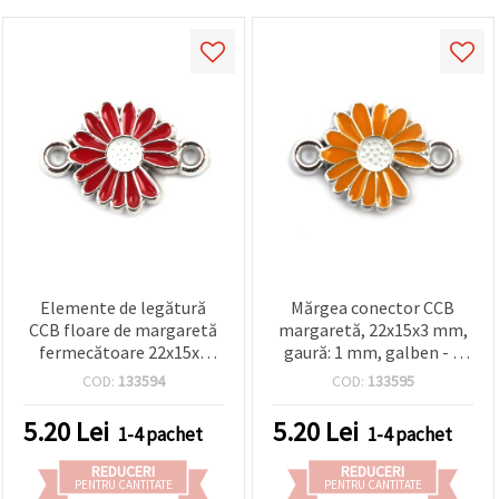
Elemente de legătură
Mărgea conector CCB
CCB floare de margaretă
margaretă, 22x15x3 mm,
fermecătoare 22x15x3
gaură: 1 mm, galben - 5
mm, orificiu 1 mm – roșu,
buc
COD:
133594
COD:
133595
5 buc., pentru bijuterii
handmade creative și
5.20
Lei
5.20
Lei
1-4 pachet
1-4 pachet
elegante
REDUCERI
REDUCERI
PENTRU CANTITATE
PENTRU CANTITATE