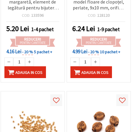
margaretă, element de
model floare de clopoțel,
legătură pentru bijuterii,
perlate, 9x10 mm, orificiu
alb, 22x15x3 mm, gaură 1
1 mm, culoare crem - 50
COD:
133596
COD:
128120
mm – set 5 bucăți
bucăți
5.20
Lei
6.24
Lei
1-4 pachet
1-9 pachet
REDUCERI
REDUCERI
PENTRU CANTITATE
PENTRU CANTITATE
4.16 Lei
4.99 Lei
- 20 %
5 pachet +
- 20 %
10 pachet +
ADAUGA IN COS
ADAUGA IN COS