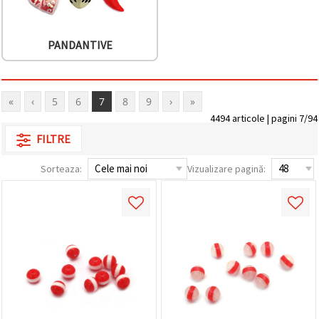
PANDANTIVE
«
‹
5
6
7
8
9
›
»
4494 articole | pagini 7/94
FILTRE
Sorteaza:
Vizualizare pagină: