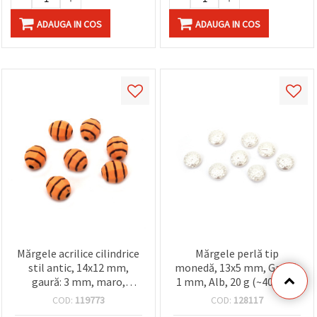
ADAUGA IN COS
ADAUGA IN COS
Mărgele acrilice cilindrice
Mărgele perlă tip
stil antic, 14x12 mm,
monedă, 13x5 mm, Gaură:
gaură: 3 mm, maro,
1 mm, Alb, 20 g (~40 buc.)
pentru bijuterii DIY și
COD:
119773
COD:
128117
mărțișor – 50 g (~45 buc.)