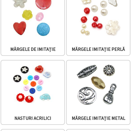
conținut și
reclame
mai
relevante,
inclusiv cu
ajutorul
partenerilor
noștri de
analiză și
marketing.
MĂRGELE DE IMITAȚIE
MĂRGELE IMITAȚIE PERLĂ
Puteți fi de
acord să
utilizați
toate
cookie -
urile făcând
clic pe
"acceptati
toate!" Sau
să vă
indicați
preferințele
în setări
selectând
NASTURI ACRILICI
MĂRGELE IMITAȚIE METAL
un tip de
cookie -uri
dat și