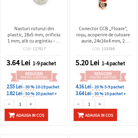
Nasturi rotunzi din
Conector CCB „Floare”,
plastic, 18x5 mm, orificiu:
roșu, acoperire de culoare
1 mm, alb cu argintiu – 10
aurie, 24x16x4 mm, 2
bucăți
orificii (1 mm), 5 buc. –
COD:
127617
COD:
133586
pentru bijuterii
handmade, brățări și
3.64
Lei
5.20
Lei
1-9 pachet
1-4 pachet
coliere
REDUCERI
REDUCERI
PENTRU CANTITATE
PENTRU CANTITATE
2.55 Lei
4.16 Lei
- 30 %
10-19 pachet
- 20 %
5-9 pachet
1.82 Lei
3.64 Lei
- 50 %
20 pachet +
- 30 %
10 pachet +
ADAUGA IN COS
ADAUGA IN COS