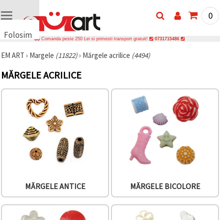
0
Folosim
Comanda peste 250 Lei si primesti transport gratuit!
0731715486
cookie-
EM ART
›
Margele
(11822)
›
Mărgele acrilice
(4494)
uri
🍪 Folosim
MĂRGELE ACRILICE
cookie-uri
și
tehnologii
similare
pentru a
asigura
funcționarea
corectă a
site-ului,
pentru a vă
îmbunătăți
experiența
și, cu
acordul
MĂRGELE ANTICE
MĂRGELE BICOLORE
dumneavoastră,
pentru a
analiza
traficul și a
afișa