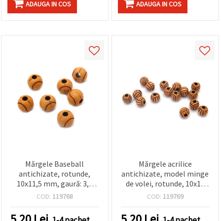
ADAUGA IN COS
ADAUGA IN COS
Mărgele Baseball
Mărgele acrilice
antichizate, rotunde,
antichizate, model minge
10x11,5 mm, gaură: 3,5
de volei, rotunde, 10x11
mm, maro – 50 g (~65
mm, gaură: 4 mm, maro –
COD:
119768
COD:
119769
buc.)
50 g (~65 buc.)
5.20
Lei
5.20
Lei
1-4 pachet
1-4 pachet