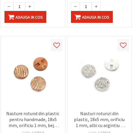
ADAUGA IN COS
ADAUGA IN COS
Nasture rotund din plastic
Nasturi rotunzi din
pentru handmade, 18x5
plastic, 18x5 mm, orificiu
mm, orificiu 1 mm, bej –
1 mm, albi cu argintiu –
set 10 bucăți
set 10 bucăți