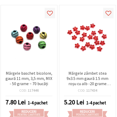
Mărgele baschet bicolore,
Mărgele zâmbet stea
gaură 11 mm, 3,5 mm, MIX
9x3.5 mm gaură 1.5 mm
- 50 grame ~ 70 bucăți
roșu cu alb -20 grame
~150 bucăți
COD:
117446
COD:
117434
7.80
Lei
5.20
Lei
1-4 pachet
1-4 pachet
REDUCERI
REDUCERI
PENTRU CANTITATE
PENTRU CANTITATE