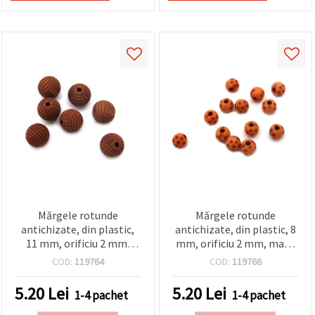
Mărgele rotunde
Mărgele rotunde
antichizate, din plastic,
antichizate, din plastic, 8
11 mm, orificiu 2 mm,
mm, orificiu 2 mm, maro
maro — 50 g (~50 buc.)
– 50 g (~180 buc.)
COD:
119764
COD:
119766
5.20
Lei
5.20
Lei
1-4 pachet
1-4 pachet