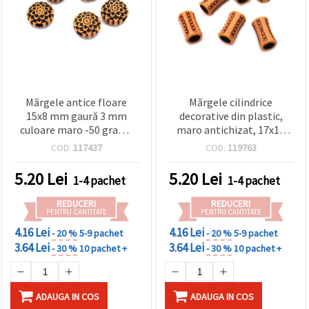
Mărgele antice floare
Mărgele cilindrice
15x8 mm gaură 3 mm
decorative din plastic,
culoare maro -50 grame
maro antichizat, 17x10
~50 bucăți
mm, gaură 6 mm (gaură
COD:
117437
COD:
119763
mare), 50 g (~75 buc.),
pentru bijuterii
5.20
Lei
5.20
Lei
1-4 pachet
1-4 pachet
handmade, macrame și
decorațiuni etnice/boho
REDUCERI
REDUCERI
PENTRU CANTITATE
PENTRU CANTITATE
4.16 Lei
4.16 Lei
- 20 %
5-9 pachet
- 20 %
5-9 pachet
3.64 Lei
3.64 Lei
- 30 %
10 pachet +
- 30 %
10 pachet +
ADAUGA IN COS
ADAUGA IN COS