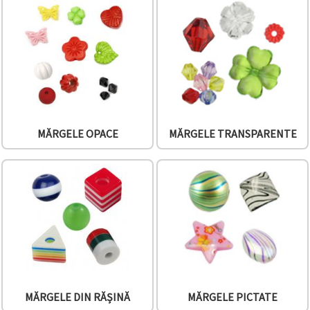
făcând clic
pe butonul
"Salvați"
Аcceptati
toate!
Setări
MĂRGELE OPACE
MĂRGELE TRANSPARENTE
MĂRGELE DIN RĂȘINĂ
MĂRGELE PICTATE