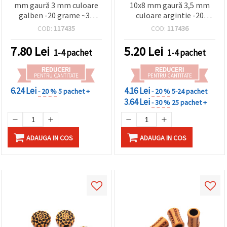
mm gaură 3 mm culoare
10x8 mm gaură 3,5 mm
galben -20 grame ~38
culoare argintie -20
bucăți
grame ~50 bucăți
COD:
117435
COD:
117436
7.80
Lei
5.20
Lei
1-4 pachet
1-4 pachet
REDUCERI
REDUCERI
PENTRU CANTITATE
PENTRU CANTITATE
6.24 Lei
4.16 Lei
- 20 %
5 pachet +
- 20 %
5-24 pachet
3.64 Lei
- 30 %
25 pachet +
ADAUGA IN COS
ADAUGA IN COS