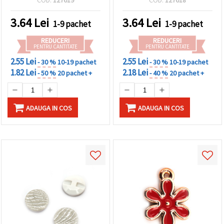
COD:
127619
COD:
127618
3.64
Lei
3.64
Lei
1-9 pachet
1-9 pachet
REDUCERI
REDUCERI
PENTRU CANTITATE
PENTRU CANTITATE
2.55 Lei
2.55 Lei
- 30 %
10-19 pachet
- 30 %
10-19 pachet
1.82 Lei
2.18 Lei
- 50 %
20 pachet +
- 40 %
20 pachet +
ADAUGA IN COS
ADAUGA IN COS