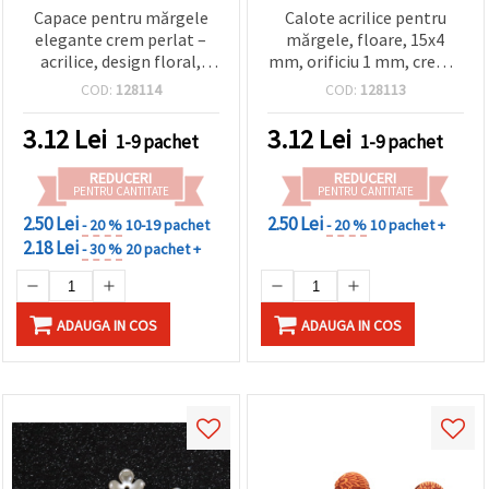
Capace pentru mărgele
Calote acrilice pentru
elegante crem perlat –
mărgele, floare, 15x4
acrilice, design floral,
mm, orificiu 1 mm, crem –
17x5 mm, gaură 1,5 mm,
10 bucăți
COD:
128114
COD:
128113
set 10 buc.
3.12
Lei
3.12
Lei
1-9 pachet
1-9 pachet
REDUCERI
REDUCERI
PENTRU CANTITATE
PENTRU CANTITATE
2.50 Lei
2.50 Lei
- 20 %
10-19 pachet
- 20 %
10 pachet +
2.18 Lei
- 30 %
20 pachet +
ADAUGA IN COS
ADAUGA IN COS