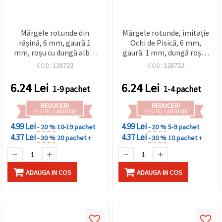
Mărgele rotunde din
Mărgele rotunde, imitație
rășină, 6 mm, gaură 1
Ochi de Pisică, 6 mm,
mm, roșu cu dungă albă,
gaură: 1 mm, dungă roșie,
50 buc.
50 bucăți
COD:
128723
COD:
128722
6.24
Lei
6.24
Lei
1-9 pachet
1-4 pachet
REDUCERI
REDUCERI
PENTRU CANTITATE
PENTRU CANTITATE
4.99 Lei
4.99 Lei
- 20 %
10-19 pachet
- 20 %
5-9 pachet
4.37 Lei
4.37 Lei
- 30 %
20 pachet +
- 30 %
10 pachet +
ADAUGA IN COS
ADAUGA IN COS