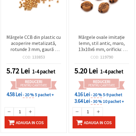
Mărgele CCB din plastic cu
Mărgele ovale imitație
acoperire metalizată,
lemn, stil antic, maro,
rotunde 3 mm, gaură 1
13x10x6 mm, orificiu: 2
mm, aurii – 20 g (~1360
mm – 50 g (~77 buc.)
COD:
133853
COD:
119790
buc), pentru
confecționare bijuterii,
5.72
Lei
5.20
Lei
1-4 pachet
1-4 pachet
brățări și decorațiuni
REDUCERI
REDUCERI
PENTRU CANTITATE
PENTRU CANTITATE
4.58 Lei
4.16 Lei
- 20 %
5 pachet +
- 20 %
5-9 pachet
3.64 Lei
- 30 %
10 pachet +
ADAUGA IN COS
ADAUGA IN COS