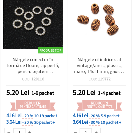
PRODUSE TOP
Mărgele conector în
Mărgele cilindrice stil
formă de floare, tip perlă,
vintage/antic, plastic,
pentru bijuterii
maro, 14x11 mm, gaură 4
handmade, 15x3 mm,
mm, 50 g (~53 buc) –
COD:
128116
COD:
119772
crem – 50 bucăți
distanțiere rustice
decorative pentru bijuterii
5.20
Lei
5.20
Lei
1-9 pachet
1-4 pachet
handmade și proiecte DIY
& craft
REDUCERI
REDUCERI
PENTRU CANTITATE
PENTRU CANTITATE
4.16 Lei
4.16 Lei
- 20 %
10-19 pachet
- 20 %
5-9 pachet
3.64 Lei
3.64 Lei
- 30 %
20 pachet +
- 30 %
10 pachet +