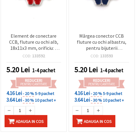
Element de conectare
Mărgea conector CCB
CCB, fluture cu ochi alb,
fluture cu ochi albastru,
18x11x3 mm, orificiu: 1
pentru bijuterii
mm, roșu - 5 bucăți
handmade, 18x11x3 mm,
COD:
133592
COD:
133593
gaură: 1 mm, albastru - 5
bucăți
5.20
Lei
5.20
Lei
1-4 pachet
1-4 pachet
REDUCERI
REDUCERI
PENTRU CANTITATE
PENTRU CANTITATE
4.16 Lei
4.16 Lei
- 20 %
5-9 pachet
- 20 %
5-9 pachet
3.64 Lei
3.64 Lei
- 30 %
10 pachet +
- 30 %
10 pachet +
ADAUGA IN COS
ADAUGA IN COS