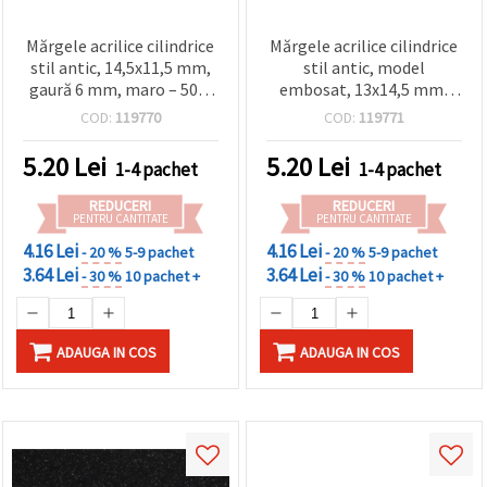
Mărgele acrilice cilindrice
Mărgele acrilice cilindrice
stil antic, 14,5x11,5 mm,
stil antic, model
gaură 6 mm, maro – 50 g
embosat, 13x14,5 mm,
(~41 buc.)
orificiu 3,5 mm, maro – 50
COD:
119770
COD:
119771
g (~39 buc.)
5.20
Lei
5.20
Lei
1-4 pachet
1-4 pachet
REDUCERI
REDUCERI
PENTRU CANTITATE
PENTRU CANTITATE
4.16 Lei
4.16 Lei
- 20 %
5-9 pachet
- 20 %
5-9 pachet
3.64 Lei
3.64 Lei
- 30 %
10 pachet +
- 30 %
10 pachet +
ADAUGA IN COS
ADAUGA IN COS