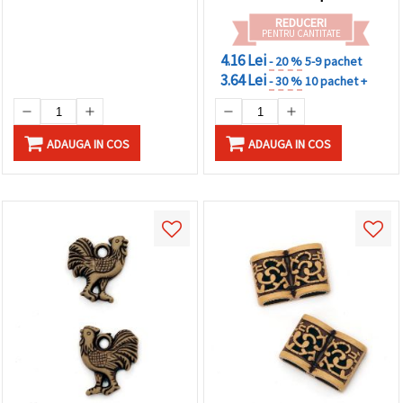
REDUCERI
PENTRU CANTITATE
4.16 Lei
- 20 %
5-9 pachet
3.64 Lei
- 30 %
10 pachet +
ADAUGA IN COS
ADAUGA IN COS