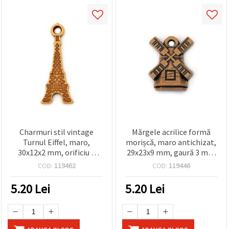
Charmuri stil vintage
Mărgele acrilice formă
Turnul Eiffel, maro,
morișcă, maro antichizat,
30x12x2 mm, orificiu 2
29x23x9 mm, gaură 3 mm
mm, 50 g (~160 buc.) –
- 50 g (~15 buc.)
COD:
119462
COD:
119446
mărgele decorative
elegante pentru bijuterii
5.20
Lei
5.20
Lei
și hobby creativ