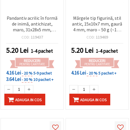
Pandantiv acrilic în formă
Mărgele tip figurină, stil
de inimă, antichizat,
antic, 15x10x7 mm, gaură
maro, 31x28x5 mm,
4 mm, maro – 50 g (~117
orificiu 3 mm - 50 g (~22
buc.)
COD:
119437
COD:
119469
buc.)
5.20
Lei
5.20
Lei
1-4 pachet
1-4 pachet
REDUCERI
REDUCERI
PENTRU CANTITATE
PENTRU CANTITATE
4.16 Lei
4.16 Lei
- 20 %
5-9 pachet
- 20 %
5 pachet +
3.64 Lei
- 30 %
10 pachet +
ADAUGA IN COS
ADAUGA IN COS