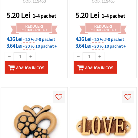
COD:
119460
COD:
119465
5.20
Lei
5.20
Lei
1-4 pachet
1-4 pachet
REDUCERI
REDUCERI
PENTRU CANTITATE
PENTRU CANTITATE
4.16 Lei
4.16 Lei
- 20 %
5-9 pachet
- 20 %
5-9 pachet
3.64 Lei
3.64 Lei
- 30 %
10 pachet +
- 30 %
10 pachet +
ADAUGA IN COS
ADAUGA IN COS