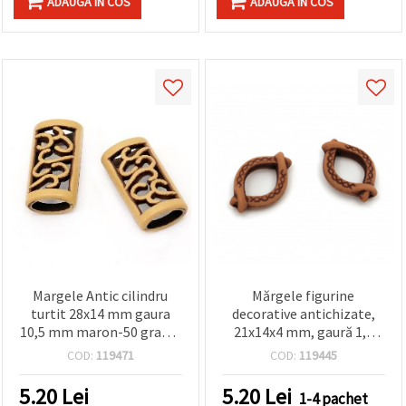
ADAUGA IN COS
ADAUGA IN COS
Margele Antic cilindru
Mărgele figurine
turtit 28x14 mm gaura
decorative antichizate,
10,5 mm maron-50 grame
21x14x4 mm, gaură 1,5
~ 53 buc
mm, maro – 50 g (~75
COD:
119471
COD:
119445
buc.)
5.20
Lei
5.20
Lei
1-4 pachet