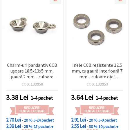
Charm-uri pandantiv CCB
Inele CCB rezistente 12,5
ușoare 18.5x13x5 mm,
mm, cu gaură interioară 7
gaură 2 mm – culoare
mm – culoare oțel
argintie, 20 g (~44 buc)
inoxidabil, 20 g (~60 buc)
COD:
133958
COD:
133953
pentru proiecte creative
pentru proiecte creative
de bijuterii
de bijuterii
3.38
Lei
3.64
Lei
1-4 pachet
1-4 pachet
REDUCERI
REDUCERI
PENTRU CANTITATE
PENTRU CANTITATE
2.70 Lei
2.91 Lei
- 20 %
5-24 pachet
- 20 %
5-9 pachet
2.39 Lei
2.55 Lei
- 29 %
25 pachet +
- 30 %
10 pachet +