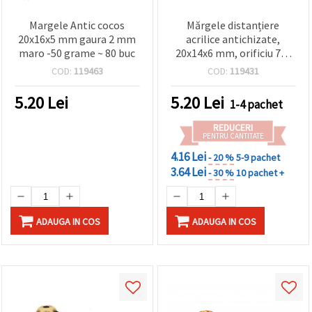
Margele Antic cocos
Mărgele distanțiere
20x16x5 mm gaura 2 mm
acrilice antichizate,
maro -50 grame ~ 80 buc
20x14x6 mm, orificiu 7x3
mm, maro - 50 g ±60 buc.
COD:
119463
COD:
119431
5.20
Lei
5.20
Lei
1-4 pachet
REDUCERI
PENTRU CANTITATE
4.16 Lei
- 20 %
5-9 pachet
3.64 Lei
- 30 %
10 pachet +
ADAUGA IN COS
ADAUGA IN COS