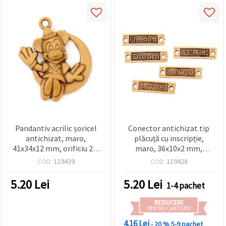
Pandantiv acrilic șoricel
Conector antichizat tip
antichizat, maro,
plăcuță cu inscripție,
41x34x12 mm, orificiu 2,5
maro, 36x10x2 mm,
mm – 50 g (~15 buc.)
orificiu 3 mm - 50 g (~88
COD:
119439
COD:
119428
buc.)
5.20
Lei
5.20
Lei
1-4 pachet
REDUCERI
PENTRU CANTITATE
4.16 Lei
- 20 %
5-9 pachet