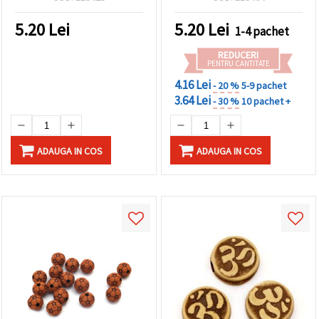
5.20
Lei
5.20
Lei
1-4 pachet
REDUCERI
PENTRU CANTITATE
4.16 Lei
- 20 %
5-9 pachet
3.64 Lei
- 30 %
10 pachet +
ADAUGA IN COS
ADAUGA IN COS