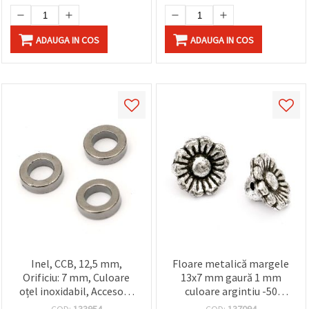
ADAUGA IN COS
ADAUGA IN COS
Inel, CCB, 12,5 mm,
Floare metalică margele
Orificiu: 7 mm, Culoare
13x7 mm gaură 1 mm
oțel inoxidabil, Accesorii
culoare argintiu -50
pentru bijuterii handmade
grame ~ 123 bucăți