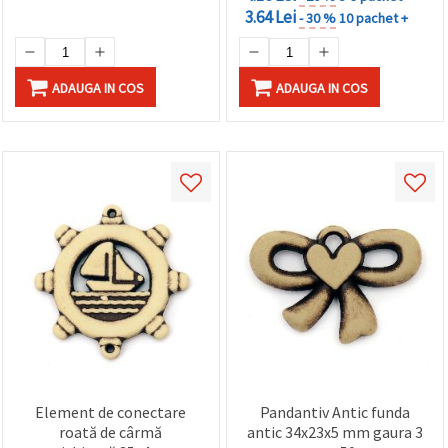
3.64 Lei
- 30 %
10 pachet +
ADAUGA IN COS
ADAUGA IN COS
Element de conectare
Pandantiv Antic funda
roată de cârmă
antic 34x23x5 mm gaura 3