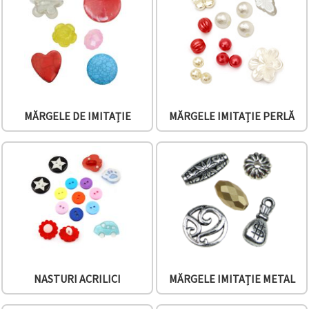
conținut și
reclame
mai
relevante,
inclusiv cu
ajutorul
partenerilor
noștri de
analiză și
marketing.
MĂRGELE DE IMITAȚIE
MĂRGELE IMITAȚIE PERLĂ
Puteți fi de
acord să
utilizați
toate
cookie -
urile făcând
clic pe
"acceptati
toate!" Sau
să vă
indicați
preferințele
în setări
selectând
NASTURI ACRILICI
MĂRGELE IMITAȚIE METAL
un tip de
cookie -uri
dat și