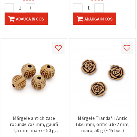
ADAUGA IN COS
ADAUGA IN COS
Mărgele antichizate
Mărgele Trandafir Antic
rotunde 7x7 mm, gaură
18x6 mm, orificiu 8x2 mm,
1,5 mm, maro – 50 g
maro, 50 g (~45 buc.)
(aprox. 160 buc.)