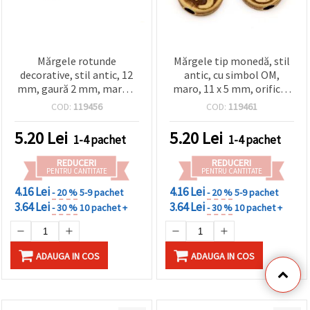
Mărgele rotunde
Mărgele tip monedă, stil
decorative, stil antic, 12
antic, cu simbol OM,
mm, gaură 2 mm, maro –
maro, 11 x 5 mm, orificiu:
50 g (~46 buc.)
2,5 mm – 50 g (~120 buc.)
COD:
119456
COD:
119461
5.20
Lei
5.20
Lei
1-4 pachet
1-4 pachet
REDUCERI
REDUCERI
PENTRU CANTITATE
PENTRU CANTITATE
4.16 Lei
4.16 Lei
- 20 %
5-9 pachet
- 20 %
5-9 pachet
3.64 Lei
3.64 Lei
- 30 %
10 pachet +
- 30 %
10 pachet +
ADAUGA IN COS
ADAUGA IN COS