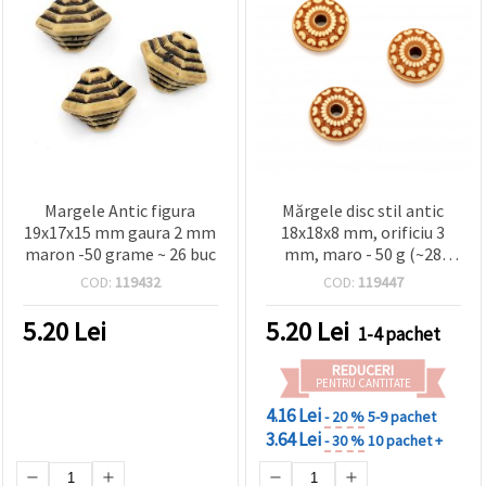
Margele Antic figura
Mărgele disc stil antic
19x17x15 mm gaura 2 mm
18x18x8 mm, orificiu 3
maron -50 grame ~ 26 buc
mm, maro - 50 g (~28
buc.)
COD:
119432
COD:
119447
5.20
Lei
5.20
Lei
1-4 pachet
REDUCERI
PENTRU CANTITATE
4.16 Lei
- 20 %
5-9 pachet
3.64 Lei
- 30 %
10 pachet +