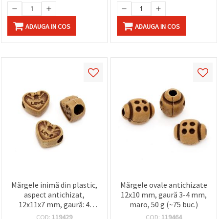
ADAUGA IN COS
ADAUGA IN COS
Mărgele inimă din plastic,
Mărgele ovale antichizate
aspect antichizat,
12x10 mm, gaură 3-4 mm,
12x11x7 mm, gaură: 4
maro, 50 g (~75 buc.)
mm, maro, 50 g (~80 buc.)
COD:
119429
COD:
119464