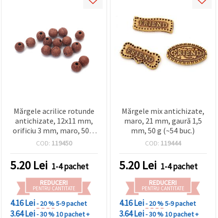
Mărgele acrilice rotunde
Mărgele mix antichizate,
antichizate, 12x11 mm,
maro, 21 mm, gaură 1,5
orificiu 3 mm, maro, 50 g
mm, 50 g (~54 buc.)
(~54 buc.)
COD:
119450
COD:
119444
5.20
Lei
5.20
Lei
1-4 pachet
1-4 pachet
REDUCERI
REDUCERI
PENTRU CANTITATE
PENTRU CANTITATE
4.16 Lei
4.16 Lei
- 20 %
5-9 pachet
- 20 %
5-9 pachet
3.64 Lei
3.64 Lei
- 30 %
10 pachet +
- 30 %
10 pachet +