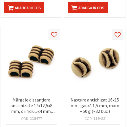
ADAUGA IN COS
ADAUGA IN COS
Mărgele distanțiere
Nasture antichizat 16x15
antichizate 17x12,5x8
mm, gaură 1,5 mm, maro
mm, orificiu 5x4 mm,
– 50 g (~32 buc.)
maro - 50 g (~75 buc.)
COD:
119477
COD:
119455