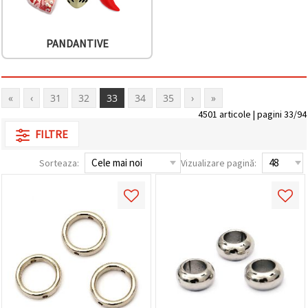
PANDANTIVE
«
‹
31
32
33
34
35
›
»
4501 articole | pagini 33/94
FILTRE
Sorteaza:
Vizualizare pagină: