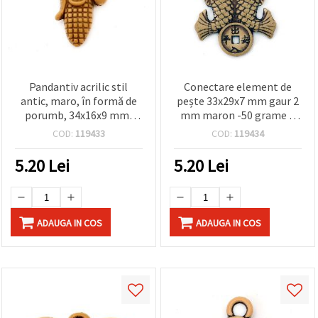
Pandantiv acrilic stil
Conectare element de
antic, maro, în formă de
pește 33x29x7 mm gaur 2
porumb, 34x16x9 mm,
mm maron -50 grame ~
orificiu 2,5 mm – 50 g (~22
14 buc
COD:
119433
COD:
119434
buc.)
5.20
Lei
5.20
Lei
ADAUGA IN COS
ADAUGA IN COS