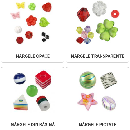
făcând clic
pe butonul
"Salvați"
Аcceptati
toate!
Setări
MĂRGELE OPACE
MĂRGELE TRANSPARENTE
MĂRGELE DIN RĂȘINĂ
MĂRGELE PICTATE