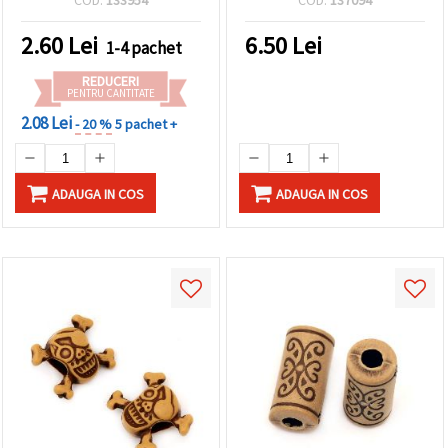
COD:
133954
COD:
137094
- 20 grame (~71 buc.)
2.60
Lei
6.50
Lei
1-4 pachet
REDUCERI
PENTRU CANTITATE
2.08 Lei
- 20 %
5 pachet +
ADAUGA IN COS
ADAUGA IN COS