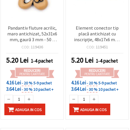
Pandantiv fluture acrilic,
Element conector tip
maro antichizat, 52x31x6
placă antichizat cu
mm, gaură 3 mm - 50 g
inscripție, 48x17x6 mm,
(~18 buc.)
orificiu: 2 mm, maro - 50 g
COD:
119436
COD:
119451
(~18 buc.)
5.20
Lei
5.20
Lei
1-4 pachet
1-4 pachet
REDUCERI
REDUCERI
PENTRU CANTITATE
PENTRU CANTITATE
4.16 Lei
4.16 Lei
- 20 %
5-9 pachet
- 20 %
5-9 pachet
3.64 Lei
3.64 Lei
- 30 %
10 pachet +
- 30 %
10 pachet +
ADAUGA IN COS
ADAUGA IN COS