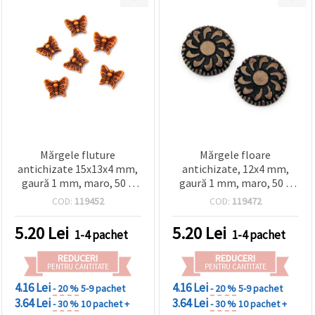
Mărgele fluture
Mărgele floare
antichizate 15x13x4 mm,
antichizate, 12x4 mm,
gaură 1 mm, maro, 50 g
gaură 1 mm, maro, 50 g
(aprox. 108 buc.)
(~112 buc.)
COD:
119452
COD:
119472
5.20
Lei
5.20
Lei
1-4 pachet
1-4 pachet
REDUCERI
REDUCERI
PENTRU CANTITATE
PENTRU CANTITATE
4.16 Lei
4.16 Lei
- 20 %
5-9 pachet
- 20 %
5-9 pachet
3.64 Lei
3.64 Lei
- 30 %
10 pachet +
- 30 %
10 pachet +