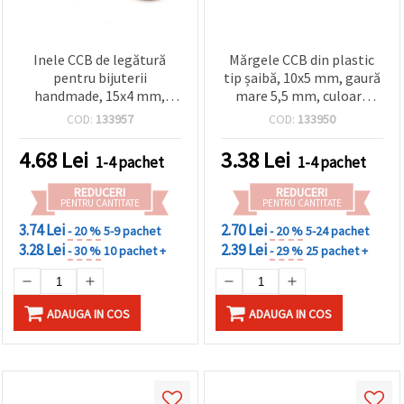
Inele CCB de legătură
Mărgele CCB din plastic
pentru bijuterii
tip șaibă, 10x5 mm, gaură
handmade, 15x4 mm,
mare 5,5 mm, culoare
orificiu 1 mm, aurii, 50
argintie (acoperire
COD:
133957
COD:
133950
buc., pentru cercei, brățări
metalizată) – 20 g (~80
și coliere, DIY
buc.), pentru
4.68
Lei
3.38
Lei
1-4 pachet
1-4 pachet
confecționare bijuterii,
DIY și hobby creativ
REDUCERI
REDUCERI
PENTRU CANTITATE
PENTRU CANTITATE
3.74 Lei
2.70 Lei
- 20 %
5-9 pachet
- 20 %
5-24 pachet
3.28 Lei
2.39 Lei
- 30 %
10 pachet +
- 29 %
25 pachet +
ADAUGA IN COS
ADAUGA IN COS