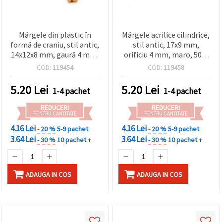
Mărgele din plastic în
Mărgele acrilice cilindrice,
formă de craniu, stil antic,
stil antic, 17x9 mm,
14x12x8 mm, gaură 4 mm,
orificiu 4 mm, maro, 50 g
maro, 50 g (~129 buc.)
(~42 buc.)
COD:
119454
COD:
119458
5.20
Lei
5.20
Lei
1-4 pachet
1-4 pachet
REDUCERI
REDUCERI
PENTRU CANTITATE
PENTRU CANTITATE
4.16 Lei
4.16 Lei
- 20 %
5-9 pachet
- 20 %
5-9 pachet
3.64 Lei
3.64 Lei
- 30 %
10 pachet +
- 30 %
10 pachet +
ADAUGA IN COS
ADAUGA IN COS