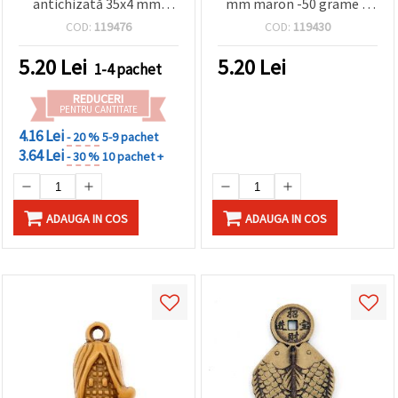
antichizată 35x4 mm,
mm maron -50 grame ~
orificiu 1 mm, maro - 50 g
29 buc
COD:
119476
COD:
119430
(~13 buc.)
5.20
Lei
5.20
Lei
1-4 pachet
REDUCERI
PENTRU CANTITATE
4.16 Lei
- 20 %
5-9 pachet
3.64 Lei
- 30 %
10 pachet +
ADAUGA IN COS
ADAUGA IN COS