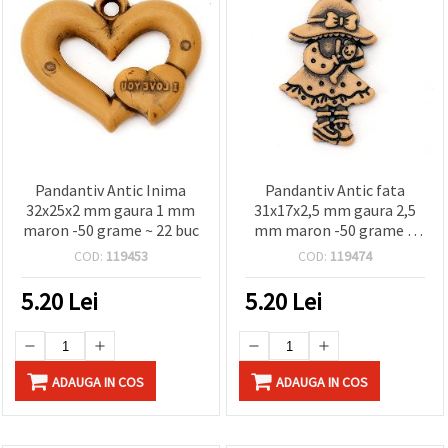
Pandantiv Antic Inima
Pandantiv Antic fata
32x25x2 mm gaura 1 mm
31x17x2,5 mm gaura 2,5
maron -50 grame ~ 22 buc
mm maron -50 grame ~
83 buc
COD:
119453
COD:
119474
5.20
Lei
5.20
Lei
ADAUGA IN COS
ADAUGA IN COS