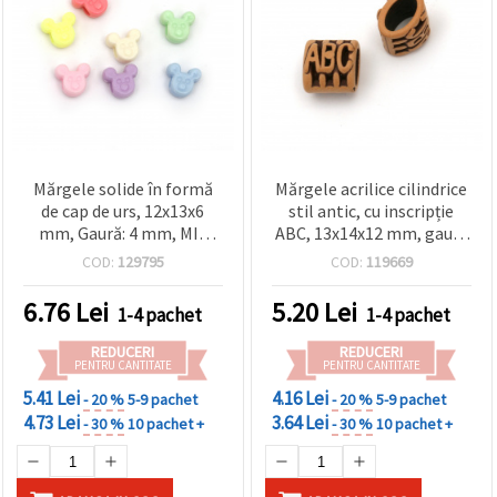
Mărgele solide în formă
Mărgele acrilice cilindrice
de cap de urs, 12x13x6
stil antic, cu inscripție
mm, Gaură: 4 mm, MIX
ABC, 13x14x12 mm, gaură
culori, 50 g (~105 buc.)
10x5 mm, maro, 50 g (~60
COD:
129795
COD:
119669
buc.)
6.76
Lei
5.20
Lei
1-4 pachet
1-4 pachet
REDUCERI
REDUCERI
PENTRU CANTITATE
PENTRU CANTITATE
5.41 Lei
4.16 Lei
- 20 %
5-9 pachet
- 20 %
5-9 pachet
4.73 Lei
3.64 Lei
- 30 %
10 pachet +
- 30 %
10 pachet +