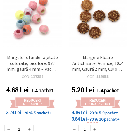
Mărgele rotunde fațetate
Mărgele Floare
colorate, bicolore, 9x8
Antichizate, Acrilice, 10x4
mm, gaură 4 mm – Pachet
mm, Gaură 2 mm, Culoare
20 g (~65 buc) – Ideale
Maro - 50 grame (~225
COD:
117388
COD:
119688
pentru accesorii
buc)
handmade creative
4.68
Lei
5.20
Lei
1-4 pachet
1-4 pachet
REDUCERI
REDUCERI
PENTRU CANTITATE
PENTRU CANTITATE
3.74 Lei
4.16 Lei
- 20 %
5 pachet +
- 20 %
5-9 pachet
3.64 Lei
- 30 %
10 pachet +