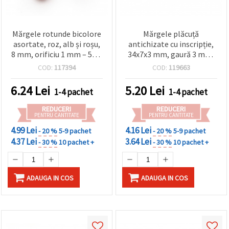
Mărgele rotunde bicolore
Mărgele plăcuță
asortate, roz, alb și roșu,
antichizate cu inscripție,
8 mm, orificiu 1 mm – 50 g
34x7x3 mm, gaură 3 mm,
(~190 buc.)
acrilic, maro, 50 g (~80
COD:
117394
COD:
119663
buc.)
6.24
Lei
5.20
Lei
1-4 pachet
1-4 pachet
REDUCERI
REDUCERI
PENTRU CANTITATE
PENTRU CANTITATE
4.99 Lei
4.16 Lei
- 20 %
5-9 pachet
- 20 %
5-9 pachet
4.37 Lei
3.64 Lei
- 30 %
10 pachet +
- 30 %
10 pachet +
ADAUGA IN COS
ADAUGA IN COS