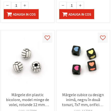
ADAUGA IN COS
ADAUGA IN COS
Mărgele din plastic
Mărgele cubice cu design
bicolore, model minge de
inimă, negru în două
volei, rotunde 12 mm,
tonuri, 7x7 mm, orificiu 4
gaură 3,5 mm, alb și negru
mm – pachet 20 g (~75