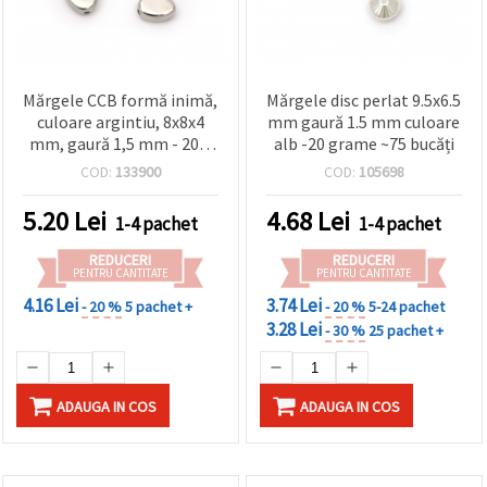
Mărgele CCB formă inimă,
Mărgele disc perlat 9.5x6.5
culoare argintiu, 8x8x4
mm gaură 1.5 mm culoare
mm, gaură 1,5 mm - 20 g
alb -20 grame ~75 bucăți
(~120 buc)
COD:
133900
COD:
105698
5.20
Lei
4.68
Lei
1-4 pachet
1-4 pachet
REDUCERI
REDUCERI
PENTRU CANTITATE
PENTRU CANTITATE
4.16 Lei
3.74 Lei
- 20 %
5 pachet +
- 20 %
5-24 pachet
3.28 Lei
- 30 %
25 pachet +
ADAUGA IN COS
ADAUGA IN COS