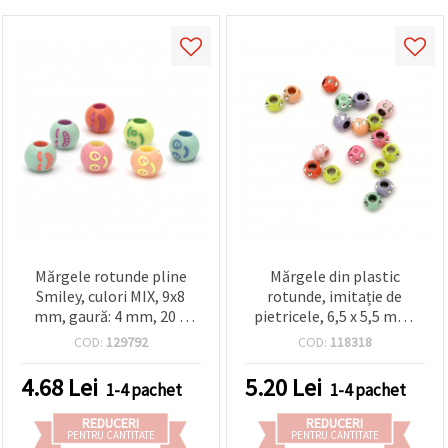
Mărgele rotunde pline
Mărgele din plastic
Smiley, culori MIX, 9x8
rotunde, imitație de
mm, gaură: 4 mm, 20 g
pietricele, 6,5 x 5,5 mm,
(~60 buc)
orificiu: 3 mm, mix de
COD:
129792
COD:
118318
culori – 20 g (~200 buc.)
4.68
Lei
5.20
Lei
1-4 pachet
1-4 pachet
REDUCERI
REDUCERI
PENTRU CANTITATE
PENTRU CANTITATE