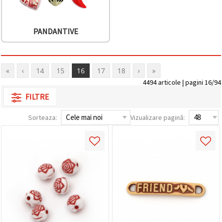
PANDANTIVE
«
‹
14
15
16
17
18
›
»
4494 articole | pagini 16/94
FILTRE
Sorteaza:
Vizualizare pagină: