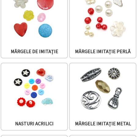
conținut și
reclame
mai
relevante,
inclusiv cu
ajutorul
partenerilor
noștri de
analiză și
marketing.
MĂRGELE DE IMITAȚIE
MĂRGELE IMITAȚIE PERLĂ
Puteți fi de
acord să
utilizați
toate
cookie -
urile făcând
clic pe
"acceptati
toate!" Sau
să vă
indicați
preferințele
în setări
selectând
NASTURI ACRILICI
MĂRGELE IMITAȚIE METAL
un tip de
cookie -uri
dat și