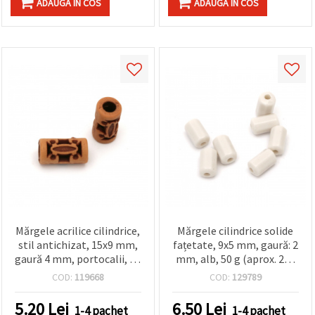
ADAUGA IN COS
ADAUGA IN COS
Mărgele acrilice cilindrice,
Mărgele cilindrice solide
stil antichizat, 15x9 mm,
fațetate, 9x5 mm, gaură: 2
gaură 4 mm, portocalii, 50
mm, alb, 50 g (aprox. 285
g (~75 buc.)
buc.)
COD:
119668
COD:
129789
5.20
Lei
6.50
Lei
1-4 pachet
1-4 pachet