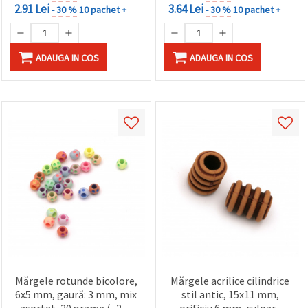
2.91 Lei
3.64 Lei
- 30 %
10 pachet +
- 30 %
10 pachet +
ADAUGA IN COS
ADAUGA IN COS
Mărgele rotunde bicolore,
Mărgele acrilice cilindrice
6x5 mm, gaură: 3 mm, mix
stil antic, 15x11 mm,