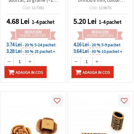
asortat, 20 grame (~205
orificiu 6 mm, culoare
buc.)
maro - 50 g (~45 buc.)
COD:
117381
COD:
119676
4.68
Lei
5.20
Lei
1-4 pachet
1-4 pachet
REDUCERI
REDUCERI
PENTRU CANTITATE
PENTRU CANTITATE
3.74 Lei
4.16 Lei
- 20 %
5-24 pachet
- 20 %
5-9 pachet
3.28 Lei
3.64 Lei
- 30 %
25 pachet +
- 30 %
10 pachet +
ADAUGA IN COS
ADAUGA IN COS