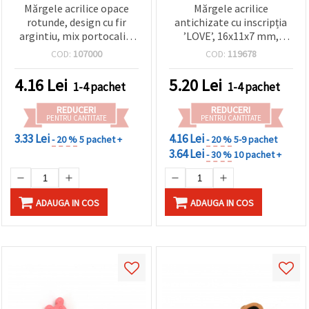
Mărgele acrilice opace
Mărgele acrilice
rotunde, design cu fir
antichizate cu inscripția
argintiu, mix portocaliu,
’LOVE’, 16x11x7 mm,
11,5x10 mm, orificiu: 4,5
orificiu: 4,5 mm, maro, 50
COD:
107000
COD:
119678
mm - 20 g (~30 buc.)
g (~66 buc.)
4.16
Lei
5.20
Lei
1-4 pachet
1-4 pachet
REDUCERI
REDUCERI
PENTRU CANTITATE
PENTRU CANTITATE
3.33 Lei
4.16 Lei
- 20 %
5 pachet +
- 20 %
5-9 pachet
3.64 Lei
- 30 %
10 pachet +
ADAUGA IN COS
ADAUGA IN COS