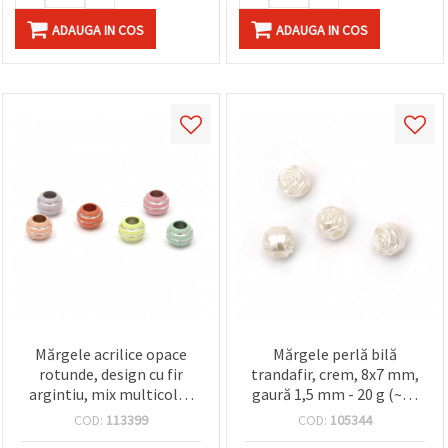
ADAUGA IN COS
ADAUGA IN COS
Mărgele acrilice opace
Mărgele perlă bilă
rotunde, design cu fir
trandafir, crem, 8x7 mm,
argintiu, mix multicolor
gaură 1,5 mm - 20 g (~84
(asortate), 9.5x7 mm,
buc.)
COD:
113399
COD:
105344
orificiu 5 mm - 20 g ~60