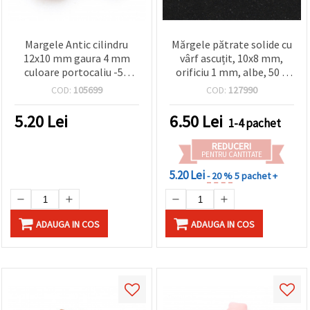
Margele Antic cilindru
Mărgele pătrate solide cu
12x10 mm gaura 4 mm
vârf ascuțit, 10x8 mm,
culoare portocaliu -50
orificiu 1 mm, albe, 50 g
grame ± 68 buc
(~100 buc.)
COD:
105699
COD:
127990
5.20
Lei
6.50
Lei
1-4 pachet
REDUCERI
PENTRU CANTITATE
5.20 Lei
- 20 %
5 pachet +
ADAUGA IN COS
ADAUGA IN COS