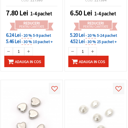
COD:
117386
COD:
117384
- 50 g (~60 buc.)
buc.) – ideale pentru
proiecte creative
7.80
Lei
6.50
Lei
1-4 pachet
1-4 pachet
handmade și DIY
REDUCERI
REDUCERI
PENTRU CANTITATE
PENTRU CANTITATE
6.24 Lei
5.20 Lei
- 20 %
5-9 pachet
- 20 %
5-24 pachet
5.46 Lei
4.52 Lei
- 30 %
10 pachet +
- 30 %
25 pachet +
ADAUGA IN COS
ADAUGA IN COS