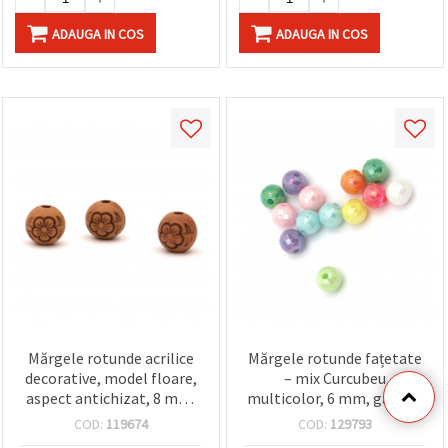
ADAUGA IN COS
ADAUGA IN COS
Mărgele rotunde acrilice
Mărgele rotunde fațetate
decorative, model floare,
– mix Curcubeu
aspect antichizat, 8 mm,
multicolor, 6 mm, gaură 1
gaură 2 mm, maro – 50 g
mm, 20 g (~190 buc.),
COD:
119674
COD:
129793
(~135 buc.)
pentru bijuterii creative