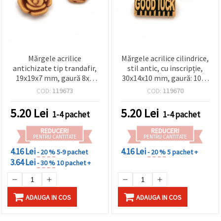
Mărgele acrilice
Mărgele acrilice cilindrice,
antichizate tip trandafir,
stil antic, cu inscripție,
19x19x7 mm, gaură 8x3
30x14x10 mm, gaură: 10x5
mm, maro, 50 g (~45 buc.)
mm, culoare maro – 50 g
COD:
119673
COD:
119670
(~29 buc.), pentru bijuterii
DIY
5.20
Lei
5.20
Lei
1-4 pachet
1-4 pachet
REDUCERI
REDUCERI
PENTRU CANTITATE
PENTRU CANTITATE
4.16 Lei
4.16 Lei
- 20 %
5-9 pachet
- 20 %
5 pachet +
3.64 Lei
- 30 %
10 pachet +
ADAUGA IN COS
ADAUGA IN COS