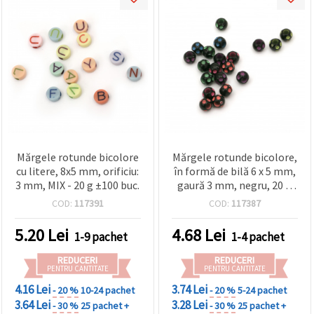
Mărgele rotunde bicolore
Mărgele rotunde bicolore,
cu litere, 8x5 mm, orificiu:
în formă de bilă 6 x 5 mm,
3 mm, MIX - 20 g ±100 buc.
gaură 3 mm, negru, 20 g
(~200 buc.), pentru
COD:
117391
COD:
117387
bijuterii DIY
5.20
Lei
4.68
Lei
1-9 pachet
1-4 pachet
REDUCERI
REDUCERI
PENTRU CANTITATE
PENTRU CANTITATE
4.16 Lei
3.74 Lei
- 20 %
10-24 pachet
- 20 %
5-24 pachet
3.64 Lei
3.28 Lei
- 30 %
25 pachet +
- 30 %
25 pachet +