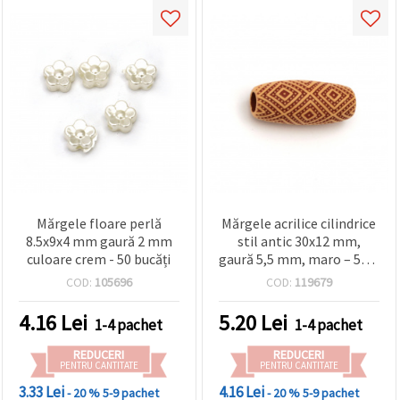
Mărgele floare perlă
Mărgele acrilice cilindrice
8.5x9x4 mm gaură 2 mm
stil antic 30x12 mm,
culoare crem - 50 bucăți
gaură 5,5 mm, maro – 50 g
(aprox. 20 buc.)
COD:
105696
COD:
119679
4.16
Lei
5.20
Lei
1-4 pachet
1-4 pachet
REDUCERI
REDUCERI
PENTRU CANTITATE
PENTRU CANTITATE
3.33 Lei
4.16 Lei
- 20 %
5-9 pachet
- 20 %
5-9 pachet