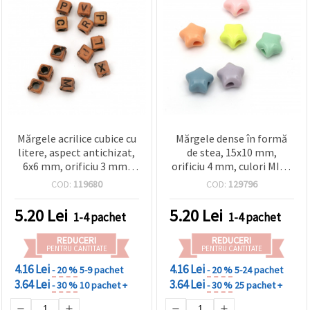
Mărgele acrilice cubice cu
Mărgele dense în formă
litere, aspect antichizat,
de stea, 15x10 mm,
6x6 mm, orificiu 3 mm,
orificiu 4 mm, culori MIX -
portocalii, 50 g (~230 buc.)
20 g (~20 buc.)
COD:
119680
COD:
129796
5.20
Lei
5.20
Lei
1-4 pachet
1-4 pachet
REDUCERI
REDUCERI
PENTRU CANTITATE
PENTRU CANTITATE
4.16 Lei
4.16 Lei
- 20 %
5-9 pachet
- 20 %
5-24 pachet
3.64 Lei
3.64 Lei
- 30 %
10 pachet +
- 30 %
25 pachet +