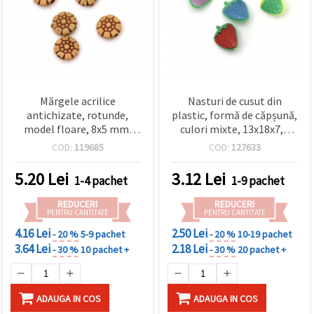
Mărgele acrilice
Nasturi de cusut din
antichizate, rotunde,
plastic, formă de căpșună,
model floare, 8x5 mm,
culori mixte, 13x18x7,5
gaură 1,5 mm, culoare
mm, gaură 3 mm – pachet
COD:
119685
COD:
127633
maro - 50 g (~230 buc.)
de 10 buc.
5.20
Lei
3.12
Lei
1-4 pachet
1-9 pachet
REDUCERI
REDUCERI
PENTRU CANTITATE
PENTRU CANTITATE
4.16 Lei
2.50 Lei
- 20 %
5-9 pachet
- 20 %
10-19 pachet
3.64 Lei
2.18 Lei
- 30 %
10 pachet +
- 30 %
20 pachet +
ADAUGA IN COS
ADAUGA IN COS