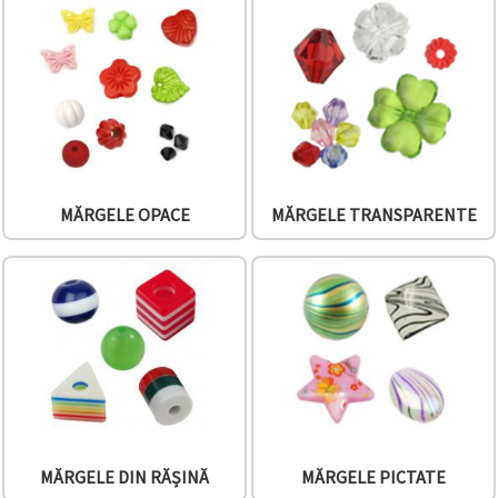
făcând clic
pe butonul
"Salvați"
Аcceptati
toate!
Setări
MĂRGELE OPACE
MĂRGELE TRANSPARENTE
MĂRGELE DIN RĂȘINĂ
MĂRGELE PICTATE