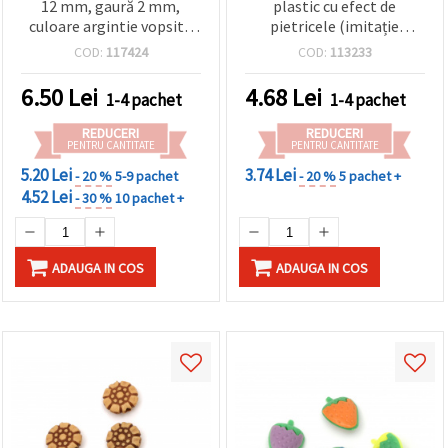
12 mm, gaură 2 mm,
plastic cu efect de
culoare argintie vopsită
pietricele (imitație
cu spray, pentru bijuterii
pietricele), culori mixte, 9
COD:
117424
COD:
113233
handmade – 10 g (~12
x 7,5 mm, gaură mare 3,5
buc.)
mm, 20 g (~65 buc.) –
6.50
Lei
4.68
Lei
1-4 pachet
1-4 pachet
pentru bijuterii, brățări,
coliere, macramé și
REDUCERI
REDUCERI
decorațiuni
PENTRU CANTITATE
PENTRU CANTITATE
5.20 Lei
3.74 Lei
- 20 %
5-9 pachet
- 20 %
5 pachet +
4.52 Lei
- 30 %
10 pachet +
ADAUGA IN COS
ADAUGA IN COS