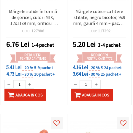
Mărgele solide în formă
Mărgele cubice cu litere
de șoricel, culori MIX,
stilate, negru bicolor, 9x9
12x11x9 mm, orificiu: 3
mm, gaură 4 mm – pachet
mm, 50 g (~115 buc.)
20 g (~27 buc.) – ideale
COD:
127986
COD:
117392
pentru proiecte DIY și
handmade
6.76
Lei
5.20
Lei
1-4 pachet
1-4 pachet
REDUCERI
REDUCERI
PENTRU CANTITATE
PENTRU CANTITATE
5.41 Lei
4.16 Lei
- 20 %
5-9 pachet
- 20 %
5-24 pachet
4.73 Lei
3.64 Lei
- 30 %
10 pachet +
- 30 %
25 pachet +
ADAUGA IN COS
ADAUGA IN COS