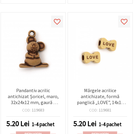
Pandantiv acrilic
Mărgele acrilice
antichizat Șoricel, maro,
antichizate, formă
32x24x12 mm, gaură 3
panglică „LOVE”, 14x10
mm - 50 g (~20 buc.)
mm, gaură 4.5 mm, maro,
COD:
119683
COD:
119681
50 g (~80 buc.)
5.20
Lei
5.20
Lei
1-4 pachet
1-4 pachet