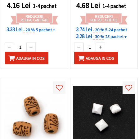
bucăți
4.16
Lei
4.68
Lei
1-4 pachet
1-4 pachet
REDUCERI
REDUCERI
PENTRU CANTITATE
PENTRU CANTITATE
3.33 Lei
3.74 Lei
- 20 %
5 pachet +
- 20 %
5-24 pachet
3.28 Lei
- 30 %
25 pachet +
ADAUGA IN COS
ADAUGA IN COS