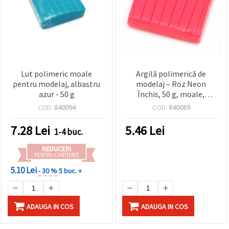
Lut polimeric moale
Argilă polimerică de
pentru modelaj, albastru
modelaj – Roz Neon
azur - 50 g
Închis, 50 g, moale,
pentru coacere la cuptor –
COD:
840094
COD:
840089
DIY, handmade, miniaturi
și bijuterii
7.28
Lei
5.46
Lei
1-4 buc.
REDUCERI
PENTRU CANTITATE
5.10 Lei
- 30 %
5 buc. +
ADAUGA IN COS
ADAUGA IN COS