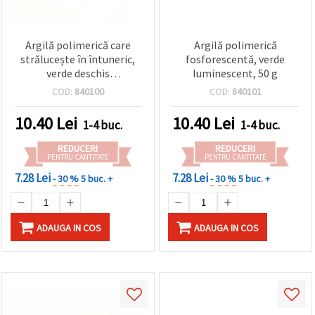
Argilă polimerică care
Argilă polimerică
strălucește în întuneric,
fosforescentă, verde
verde deschis
luminescent, 50 g
luminescent, 50 g
COD:
840100
COD:
840101
10.40
Lei
10.40
Lei
1-4 buc.
1-4 buc.
REDUCERI
REDUCERI
PENTRU CANTITATE
PENTRU CANTITATE
7.28 Lei
7.28 Lei
- 30 %
5 buc. +
- 30 %
5 buc. +
ADAUGA IN COS
ADAUGA IN COS