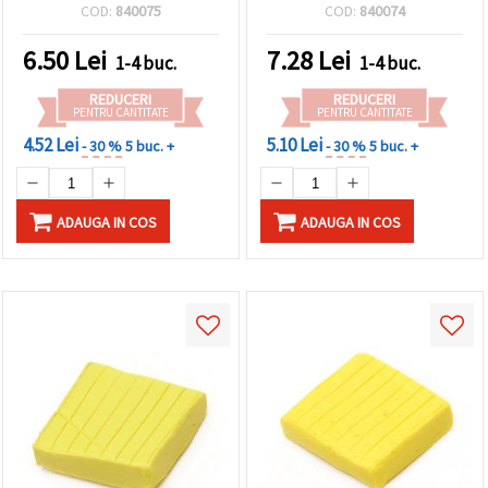
COD:
840075
COD:
840074
6.50
Lei
7.28
Lei
1-4 buc.
1-4 buc.
REDUCERI
REDUCERI
PENTRU CANTITATE
PENTRU CANTITATE
4.52 Lei
5.10 Lei
- 30 %
5 buc. +
- 30 %
5 buc. +
ADAUGA IN COS
ADAUGA IN COS