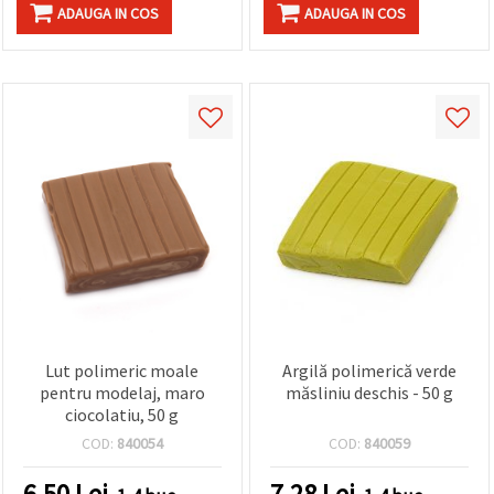
ADAUGA IN COS
ADAUGA IN COS
Lut polimeric moale
Argilă polimerică verde
pentru modelaj, maro
măsliniu deschis - 50 g
ciocolatiu, 50 g
COD:
840054
COD:
840059
6.50
Lei
7.28
Lei