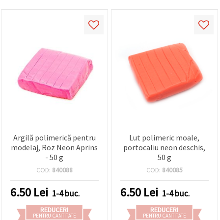
Argilă polimerică pentru
Lut polimeric moale,
modelaj, Roz Neon Aprins
portocaliu neon deschis,
- 50 g
50 g
COD:
840088
COD:
840085
6.50
Lei
6.50
Lei
1-4 buc.
1-4 buc.
REDUCERI
REDUCERI
PENTRU CANTITATE
PENTRU CANTITATE