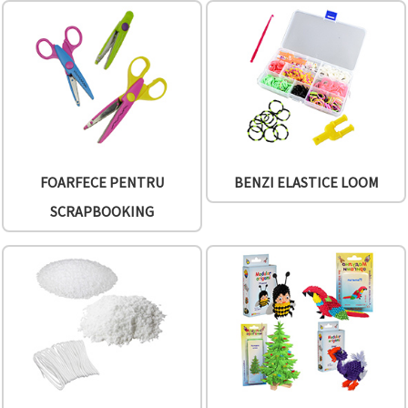
conținut și
reclame
mai
relevante,
inclusiv cu
ajutorul
partenerilor
noștri de
analiză și
marketing.
Puteți fi de
FOARFECE PENTRU
BENZI ELASTICE LOOM
acord să
utilizați
SCRAPBOOKING
toate
cookie -
urile făcând
clic pe
"acceptati
toate!" Sau
să vă
indicați
preferințele
în setări
selectând
un tip de
cookie -uri
dat și