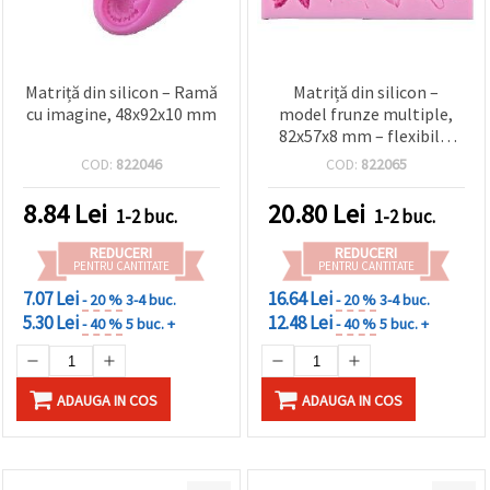
Matriță din silicon – Ramă
Matriță din silicon –
cu imagine, 48x92x10 mm
model frunze multiple,
82x57x8 mm – flexibilă,
reutilizabilă, pentru
COD:
822046
COD:
822065
rășină epoxidică/UV, lut
polimeric, săpun și ceară
8.84
Lei
20.80
Lei
1-2 buc.
1-2 buc.
de lumânări – pentru
confecționarea
REDUCERI
REDUCERI
bijuteriilor și proiecte DIY
PENTRU CANTITATE
PENTRU CANTITATE
7.07 Lei
16.64 Lei
- 20 %
3-4 buc.
- 20 %
3-4 buc.
5.30 Lei
12.48 Lei
- 40 %
5 buc. +
- 40 %
5 buc. +
ADAUGA IN COS
ADAUGA IN COS