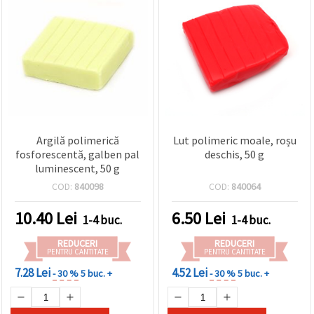
Argilă polimerică
Lut polimeric moale, roșu
fosforescentă, galben pal
deschis, 50 g
luminescent, 50 g
COD:
840098
COD:
840064
10.40
Lei
6.50
Lei
1-4 buc.
1-4 buc.
REDUCERI
REDUCERI
PENTRU CANTITATE
PENTRU CANTITATE
7.28 Lei
4.52 Lei
- 30 %
5 buc. +
- 30 %
5 buc. +