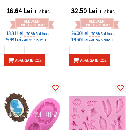
turnare în rășină
epoxidică/UV, argilă,
16.64
Lei
32.50
Lei
1-2 buc.
1-2 buc.
săpun, gips – DIY,
handmade & decorațiuni
REDUCERI
REDUCERI
PENTRU CANTITATE
PENTRU CANTITATE
13.31 Lei
26.00 Lei
- 20 %
3-4 buc.
- 20 %
3-4 buc.
9.98 Lei
19.50 Lei
- 40 %
5 buc. +
- 40 %
5 buc. +
ADAUGA IN COS
ADAUGA IN COS