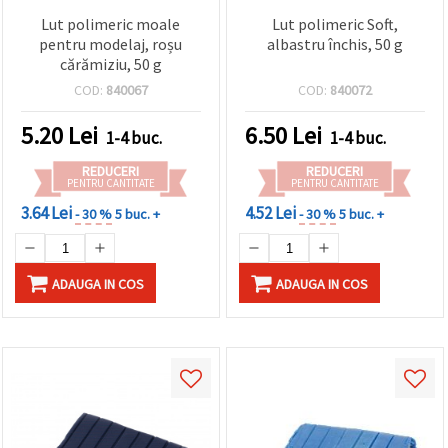
Lut polimeric moale
Lut polimeric Soft,
pentru modelaj, roșu
albastru închis, 50 g
cărămiziu, 50 g
COD:
840067
COD:
840072
5.20
Lei
6.50
Lei
1-4 buc.
1-4 buc.
REDUCERI
REDUCERI
PENTRU CANTITATE
PENTRU CANTITATE
3.64 Lei
4.52 Lei
- 30 %
5 buc. +
- 30 %
5 buc. +
ADAUGA IN COS
ADAUGA IN COS