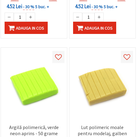
4.52 Lei
4.52 Lei
- 30 %
5 buc. +
- 30 %
5 buc. +
ADAUGA IN COS
ADAUGA IN COS
Argilă polimerică, verde
Lut polimeric moale
neon aprins - 50 grame
pentru modelaj, galben