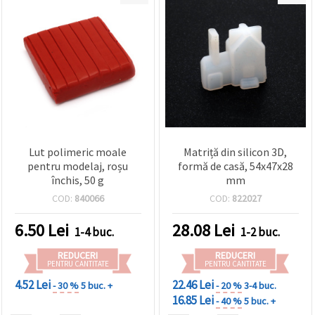
Lut polimeric moale
Matriță din silicon 3D,
pentru modelaj, roșu
formă de casă, 54x47x28
închis, 50 g
mm
COD:
840066
COD:
822027
6.50
Lei
28.08
Lei
1-4 buc.
1-2 buc.
REDUCERI
REDUCERI
PENTRU CANTITATE
PENTRU CANTITATE
4.52 Lei
22.46 Lei
- 30 %
5 buc. +
- 20 %
3-4 buc.
16.85 Lei
- 40 %
5 buc. +