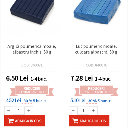
Argilă polimerică moale,
Lut polimeric moale,
albastru închis, 50 g
culoare albastră, 50 g
COD:
840071
COD:
840070
6.50
Lei
7.28
Lei
1-4 buc.
1-4 buc.
REDUCERI
REDUCERI
PENTRU CANTITATE
PENTRU CANTITATE
4.52 Lei
5.10 Lei
- 30 %
5 buc. +
- 30 %
5 buc. +
ADAUGA IN COS
ADAUGA IN COS