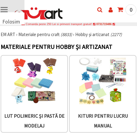
0
Folosim
Comanda peste 250 Lei si primesti transport gratuit!
0731715486
cookie-
EM ART
›
Materiale pentru craft
(8833)
›
Hobby și artizanat
(2277)
uri
🍪 Folosim
MATERIALE PENTRU HOBBY ȘI ARTIZANAT
cookie-uri
și
tehnologii
similare
pentru a
asigura
funcționarea
corectă a
site-ului,
pentru a vă
îmbunătăți
experiența
și, cu
acordul
LUT POLIMERIC ȘI PASTĂ DE
KITURI PENTRU LUCRU
dumneavoastră,
pentru a
MODELAJ
MANUAL
analiza
traficul și a
afișa