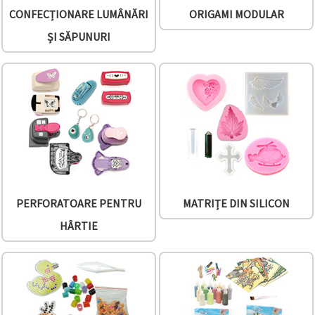
făcând clic
CONFECȚIONARE LUMÂNĂRI
ORIGAMI MODULAR
pe butonul
"Salvați"
ȘI SĂPUNURI
Аcceptati
toate!
Setări
PERFORATOARE PENTRU
MATRIȚE DIN SILICON
HÂRTIE