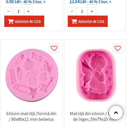
5.93 Lei
11.54 Lei
- 40 %
5 buc. +
- 40 %
5 buc. +
ADAUGA IN COS
ADAUGA IN COS
Silicon matriță /formă din
Matriță din silicon / formă
/ 80x80x11 mm bebelus
de înger, 59x79x25 mm