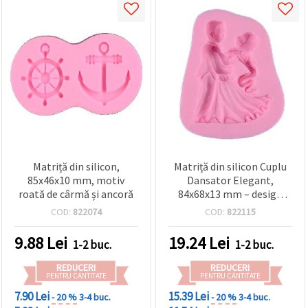
Matriță din silicon,
Matriță din silicon Cuplu
85x46x10 mm, motiv
Dansator Elegant,
roată de cârmă și ancoră
84x68x13 mm – design
Dans de Salon/Nuntă,
COD:
822074
COD:
822115
flexibilă, pentru rășină
epoxidică, lut polimeric,
9.88
Lei
19.24
Lei
1-2 buc.
1-2 buc.
săpun, ipsos
REDUCERI
REDUCERI
PENTRU CANTITATE
PENTRU CANTITATE
7.90 Lei
15.39 Lei
- 20 %
3-4 buc.
- 20 %
3-4 buc.