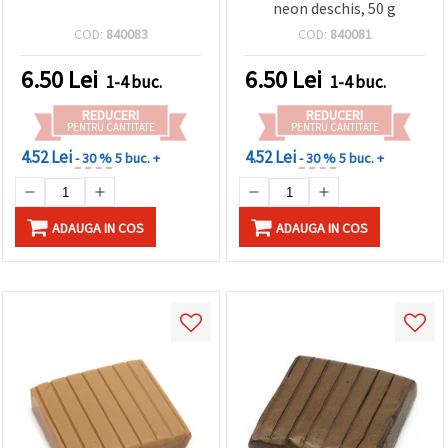
neon deschis, 50 g
COD:
840083
COD:
840081
6.50
Lei
6.50
Lei
1-4 buc.
1-4 buc.
REDUCERI
REDUCERI
PENTRU CANTITATE
PENTRU CANTITATE
4.52 Lei
4.52 Lei
- 30 %
5 buc. +
- 30 %
5 buc. +
ADAUGA IN COS
ADAUGA IN COS