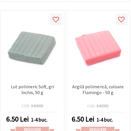
Lut polimeric Soft, gri
Argilă polimerică, culoare
închis, 50 g
Flamingo - 50 g
COD:
840068
COD:
840061
6.50
Lei
6.50
Lei
1-4 buc.
1-4 buc.
REDUCERI
REDUCERI