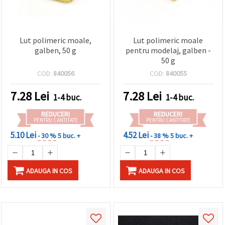
Lut polimeric moale,
Lut polimeric moale
galben, 50 g
pentru modelaj, galben -
50 g
COD:
840056
COD:
840055
7.28
Lei
7.28
Lei
1-4 buc.
1-4 buc.
REDUCERI
REDUCERI
PENTRU CANTITATE
PENTRU CANTITATE
5.10 Lei
4.52 Lei
- 30 %
5 buc. +
- 38 %
5 buc. +
ADAUGA IN COS
ADAUGA IN COS