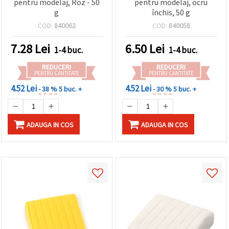
pentru modelaj, Roz - 50
pentru modelaj, ocru
g
închis, 50 g
COD:
840062
COD:
840058
7.28
Lei
6.50
Lei
1-4 buc.
1-4 buc.
REDUCERI
REDUCERI
PENTRU CANTITATE
PENTRU CANTITATE
4.52 Lei
4.52 Lei
- 38 %
5 buc. +
- 30 %
5 buc. +
ADAUGA IN COS
ADAUGA IN COS