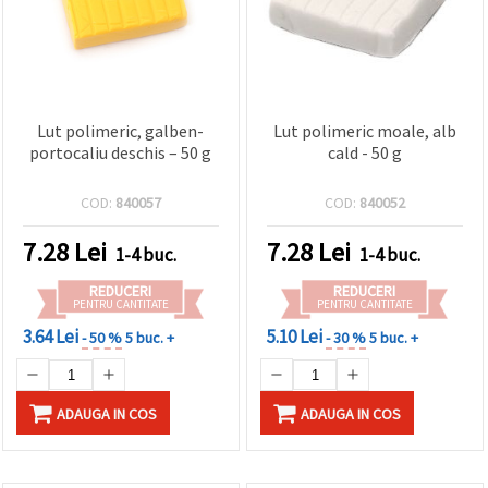
Lut polimeric, galben-
Lut polimeric moale, alb
portocaliu deschis – 50 g
cald - 50 g
COD:
840057
COD:
840052
7.28
Lei
7.28
Lei
1-4 buc.
1-4 buc.
REDUCERI
REDUCERI
PENTRU CANTITATE
PENTRU CANTITATE
3.64 Lei
5.10 Lei
- 50 %
5 buc. +
- 30 %
5 buc. +
ADAUGA IN COS
ADAUGA IN COS