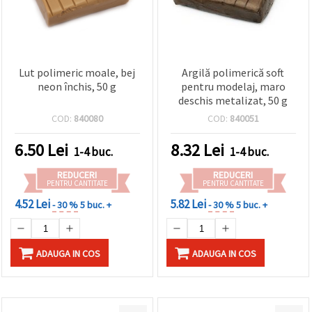
Lut polimeric moale, bej
Argilă polimerică soft
neon închis, 50 g
pentru modelaj, maro
deschis metalizat, 50 g
COD:
840080
COD:
840051
6.50
Lei
8.32
Lei
1-4 buc.
1-4 buc.
REDUCERI
REDUCERI
PENTRU CANTITATE
PENTRU CANTITATE
4.52 Lei
5.82 Lei
- 30 %
5 buc. +
- 30 %
5 buc. +
ADAUGA IN COS
ADAUGA IN COS