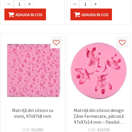
ADAUGA IN COS
ADAUGA IN COS
Matriță din silicon cu
Matriță din silicon design
inimi, 97x97x8 mm
Zâne Fermecate, pătrată
97x97x14 mm – flexibilă,
reutilizabilă pentru
COD:
822061
COD:
822028