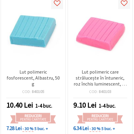
Lut polimeric
Lut polimeric care
fosforescent, Albastru, 50
strălucește în întuneric,
g
roz închis luminescent, 50
g
COD:
840105
COD:
840103
10.40
Lei
9.10
Lei
1-4 buc.
1-4 buc.
REDUCERI
REDUCERI
PENTRU CANTITATE
PENTRU CANTITATE
7.28 Lei
6.34 Lei
- 30 %
5 buc. +
- 30 %
5 buc. +