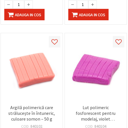
ADAUGA IN COS
ADAUGA IN COS
Argilă polimerică care
Lut polimeric
strălucește în întuneric,
fosforescent pentru
culoare somon – 50 g
modelaj, violet
luminescent, 50 g
COD:
840102
COD:
840104