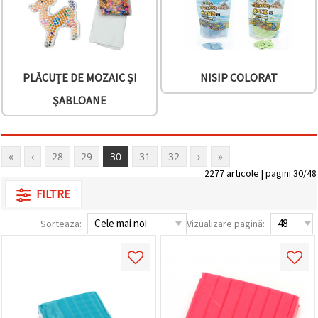
PLĂCUȚE DE MOZAIC ȘI
NISIP COLORAT
ȘABLOANE
«
‹
28
29
30
31
32
›
»
2277 articole | pagini 30/48
FILTRE
Sorteaza:
Vizualizare pagină: