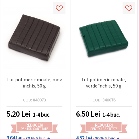
Lut polimeric moale, mov
Lut polimeric moale,
închis, 50 g
verde închis, 50 g
COD:
840073
COD:
840076
5.20
Lei
6.50
Lei
1-4 buc.
1-4 buc.
REDUCERI
REDUCERI
PENTRU CANTITATE
PENTRU CANTITATE
3.64 Lei
4.52 Lei
- 30 %
5 buc. +
- 30 %
5 buc. +