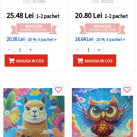
COD:
852394
COD:
852331
acoperire parțială, cu
(MKX17352)
șevalet inclus – ideal
25.48
Lei
20.80
Lei
1-2 pachet
1-2 pachet
pentru artă inspirată de
natură și decor vesel
REDUCERI
REDUCERI
pentru casă JA20423
PENTRU CANTITATE
PENTRU CANTITATE
20.38 Lei
16.64 Lei
- 20 %
3 pachet +
- 20 %
3 pachet +
ADAUGA IN COS
ADAUGA IN COS