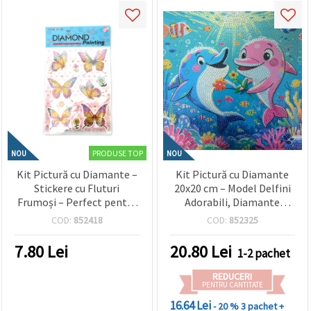
PRODUSE TOP
NOU
NOU
Kit Pictură cu Diamante –
Kit Pictură cu Diamante
Stickere cu Fluturi
20x20 cm – Model Delfini
Frumoși – Perfect pentru
Adorabili, Diamante
Copii, Artă din Natură și
Rotunde, Acoperire
COD:
852418
COD:
852325
Activități Creative SCC216
Parțială (MKX17353)
7.80
Lei
20.80
Lei
1-2 pachet
REDUCERI
PENTRU CANTITATE
16.64 Lei
- 20 %
3 pachet +