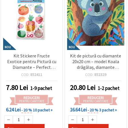
NOU
NOU
Kit Stickere Fructe
Kit de pictură cu diamante
Exotice pentru Pictură cu
20x20 cm – model Koala
Diamante – Perfect
drăgălaș, diamante
pentru Copii, Crafturi de
rotunde, acoperire
COD:
852411
COD:
852329
Vară și Distracție Creativă,
parțială (MKX17358)
Asortate (Mixte) SCC208
7.80
Lei
20.80
Lei
1-9 pachet
1-2 pachet
REDUCERI
REDUCERI
PENTRU CANTITATE
PENTRU CANTITATE
6.24 Lei
16.64 Lei
- 20 %
10 pachet +
- 20 %
3 pachet +