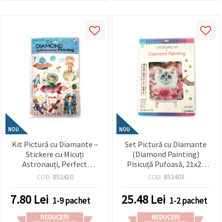
NOU
NOU
Kit Pictură cu Diamante –
Set Pictură cu Diamante
Stickere cu Micuți
(Diamond Painting)
Astronauți, Perfect
Pisicuță Pufoasă, 21x25
pentru Copii, Artă
cm, Diamante Rotunde –
COD:
852410
COD:
852403
Spațială și Proiecte
Acoperire Parțială,
Creative DIY SCC207
Șevalet Inclus – Ideal
7.80
Lei
25.48
Lei
1-9 pachet
1-2 pachet
pentru Artă cu Animale de
Companie și Decor Cald
REDUCERI
REDUCERI