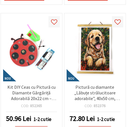
NOU
NOU
Kit DIY Ceas cu Pictură cu
Pictură cu diamante
Diamante Gărgăriță
„Lăbuțe strălucitoare
Adorabilă 20x22 cm –
adorabile”, 40x50 cm,
Ideal pentru decor creativ
diamante rotunde -
COD:
852365
COD:
852376
acasă și iubitorii artei
acoperire completă, cu
inspirate de natură
ramă parțială - perfectă
50.96
Lei
72.80
Lei
1-2 cutie
1-2 cutie
DZBCX17361
pentru iubitorii de
animale și decor creativ