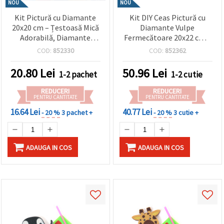
NOU
NOU
Kit Pictură cu Diamante
Kit DIY Ceas Pictură cu
20x20 cm – Țestoasă Mică
Diamante Vulpe
Adorabilă, Diamante
Fermecătoare 20x22 cm –
Rotunde, Acoperire
Perfect pentru decorul
COD:
852330
COD:
852362
Parțială (MKX17354)
creativ al casei și pentru
iubitorii de animale
20.80
Lei
50.96
Lei
1-2 pachet
1-2 cutie
DZBCX17359
REDUCERI
REDUCERI
PENTRU CANTITATE
PENTRU CANTITATE
16.64 Lei
40.77 Lei
- 20 %
3 pachet +
- 20 %
3 cutie +
ADAUGA IN COS
ADAUGA IN COS