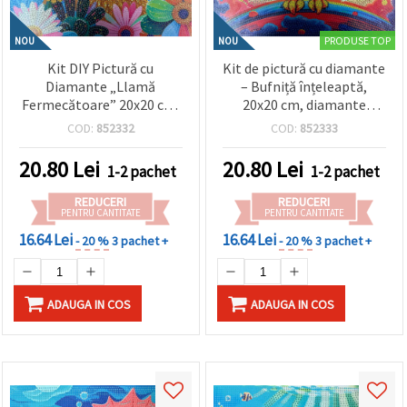
PRODUSE TOP
NOU
NOU
Kit DIY Pictură cu
Kit de pictură cu diamante
Diamante „Llamă
– Bufniță înțeleaptă,
Fermecătoare” 20x20 cm,
20x20 cm, diamante
Diamante Rotunde –
rotunde, acoperire
COD:
852332
COD:
852333
Acoperire Parțială –
parțială (MKX17348)
Perfect pentru Iubitorii
20.80
Lei
20.80
Lei
1-2 pachet
1-2 pachet
de Animale și Hobby
Creativ MKX17356
REDUCERI
REDUCERI
PENTRU CANTITATE
PENTRU CANTITATE
16.64 Lei
16.64 Lei
- 20 %
3 pachet +
- 20 %
3 pachet +
ADAUGA IN COS
ADAUGA IN COS