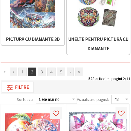
PICTURĂ CU DIAMANTE 3D
UNELTE PENTRU PICTURĂ CU
DIAMANTE
«
‹
1
2
3
4
5
›
»
528 articole | pagini 2/11
FILTRE
Sorteaza:
Vizualizare pagină: