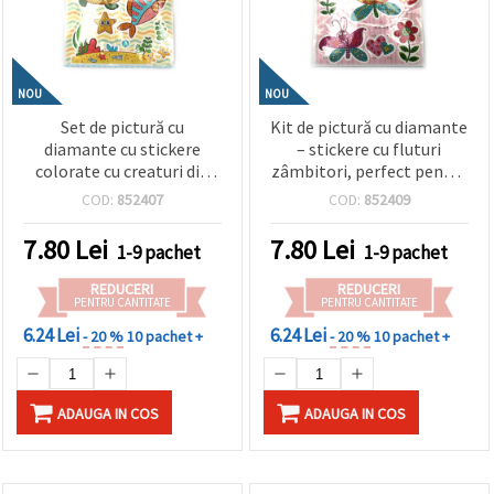
NOU
NOU
Set de pictură cu
Kit de pictură cu diamante
diamante cu stickere
– stickere cu fluturi
colorate cu creaturi din
zâmbitori, perfect pentru
adâncul mării – perfect
copii, artă inspirată de
COD:
852407
COD:
852409
pentru copii, artă marină
natură și activități
și activități creative DIY,
creative DIY, SCC206
7.80
Lei
7.80
Lei
1-9 pachet
1-9 pachet
SCC204
REDUCERI
REDUCERI
PENTRU CANTITATE
PENTRU CANTITATE
6.24 Lei
6.24 Lei
- 20 %
10 pachet +
- 20 %
10 pachet +
ADAUGA IN COS
ADAUGA IN COS