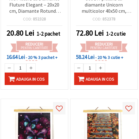
Fluture Elegant – 20x20
diamante Unicorn
cm, Diamante Rotunde,
multicolor 40x50 cm,
Acoperire Parțială
diamante rotunde –
COD:
852328
COD:
852378
(MKX17347)
acoperire completă, cu
ramă parțială – perfectă
20.80
Lei
72.80
Lei
1-2 pachet
1-2 cutie
pentru artă fantasy și
decor creativ pentru casă
REDUCERI
REDUCERI
JSFH78716
PENTRU CANTITATE
PENTRU CANTITATE
16.64 Lei
58.24 Lei
- 20 %
3 pachet +
- 20 %
3 cutie +
ADAUGA IN COS
ADAUGA IN COS