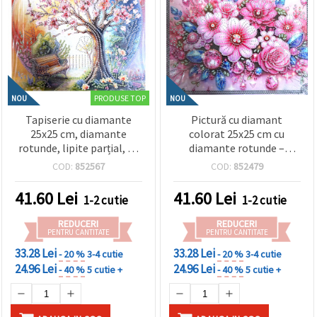
PRODUSE TOP
NOU
NOU
Tapiserie cu diamante
Pictură cu diamant
25x25 cm, diamante
colorat 25x25 cm cu
rotunde, lipite parțial, cu
diamante rotunde –
ramă - The Living Tree
Model parțial perforat cu
COD:
852567
COD:
852479
YY82
fluturi, grădină, ramă
elegantă YY114
41.60
Lei
41.60
Lei
1-2 cutie
1-2 cutie
REDUCERI
REDUCERI
PENTRU CANTITATE
PENTRU CANTITATE
33.28 Lei
33.28 Lei
- 20 %
3-4 cutie
- 20 %
3-4 cutie
24.96 Lei
24.96 Lei
- 40 %
5 cutie +
- 40 %
5 cutie +