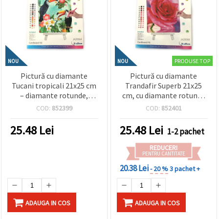
PRODUSE TOP
NOU
NOU
Pictură cu diamante
Pictură cu diamante
Tucani tropicali 21x25 cm
Trandafir Superb 21x25
– diamante rotunde,
cm, cu diamante rotunde
acoperire parțială, cu
– acoperire parțială,
COD:
852399
COD:
852401
șevalet – perfectă pentru
șevalet inclus – ideală
artă exotică și decor
pentru artă florală și
25.48
Lei
25.48
Lei
1-2 pachet
colorat pentru casă, DIY
decor elegant pentru casă
JA20864
JA20058
REDUCERI
PENTRU CANTITATE
20.38 Lei
- 20 %
3 pachet +
ADAUGA IN COS
ADAUGA IN COS