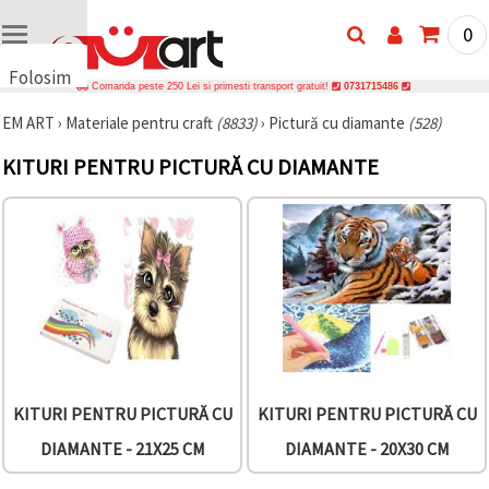
0
Folosim
Comanda peste 250 Lei si primesti transport gratuit!
0731715486
cookie-
EM ART
›
Materiale pentru craft
(8833)
›
Pictură cu diamante
(528)
uri
🍪 Folosim
KITURI PENTRU PICTURĂ CU DIAMANTE
cookie-uri
și
tehnologii
similare
pentru a
asigura
funcționarea
corectă a
site-ului,
pentru a vă
îmbunătăți
experiența
și, cu
acordul
KITURI PENTRU PICTURĂ CU
KITURI PENTRU PICTURĂ CU
dumneavoastră,
pentru a
DIAMANTE - 21X25 CM
DIAMANTE - 20X30 CM
analiza
traficul și a
afișa