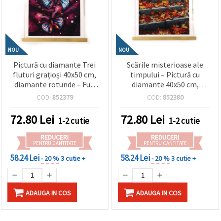
NOU
NOU
Pictură cu diamante Trei
Scările misterioase ale
fluturi grațioși 40x50 cm,
timpului – Pictură cu
diamante rotunde – Full
diamante 40x50 cm,
Drill cu ramă parțială –
diamante rotunde –
COD:
852379
COD:
852380
perfectă pentru artă
acoperire completă, cu
inspirată de natură și
ramă parțială – perfectă
72.80
Lei
72.80
Lei
1-2 cutie
1-2 cutie
decor elegant al casei
pentru artă fantasy și
JSFH78641
decorațiuni creative
REDUCERI
REDUCERI
pentru casă JSFH79274
PENTRU CANTITATE
PENTRU CANTITATE
58.24 Lei
58.24 Lei
- 20 %
3 cutie +
- 20 %
3 cutie +
ADAUGA IN COS
ADAUGA IN COS