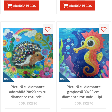
ADAUGA IN COS
ADAUGA IN COS
NOU
NOU
Pictură cu diamante
Pictură cu diamante
adorabilă 20x20 cm cu
grațioasă 30x30 cm,
diamante rotunde –
diamante rotunde – lipire
acoperire parțială „Arici”
parțială „Libelulă”
COD:
852336
COD:
852346
MKX17351
MKX17349