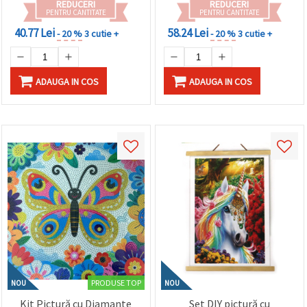
REDUCERI
REDUCERI
pentru casă JSFH70491
PENTRU CANTITATE
PENTRU CANTITATE
40.77 Lei
58.24 Lei
- 20 %
3 cutie +
- 20 %
3 cutie +
ADAUGA IN COS
ADAUGA IN COS
PRODUSE TOP
NOU
NOU
Kit Pictură cu Diamante
Set DIY pictură cu