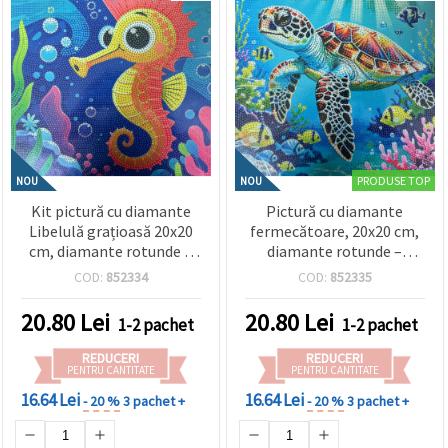
PRODUSE TOP
NOU
NOU
Kit pictură cu diamante
Pictură cu diamante
Libelulă grațioasă 20x20
fermecătoare, 20x20 cm,
cm, diamante rotunde –
diamante rotunde –
acoperire parțială –
acoperire parțială
COD:
852334
COD:
852335
perfect pentru iubitorii
„Țestoasă” MKX17350
naturii și ai artei cu
20.80
Lei
20.80
Lei
1-2 pachet
1-2 pachet
insecte MKX17349
REDUCERI
REDUCERI
PENTRU CANTITATE
PENTRU CANTITATE
16.64 Lei
16.64 Lei
- 20 %
3 pachet +
- 20 %
3 pachet +