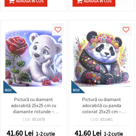
ADAUGA IN COS
ADAUGA IN COS
NOU
NOU
Pictură cu diamant
Pictură cu diamant
adorabilă 25x25 cm cu
adorabilă cu panda
diamante rotunde –
colorat 25x25 cm –
Model parțial perforat cu
Diamante rotunde
COD:
852478
COD:
852481
ursuleț de dragoste și
strălucitoare, perforație
ramă elegantă YY107
parțială cu ramă
41.60
Lei
41.60
Lei
1-2 cutie
1-2 cutie
decorativă – YY120