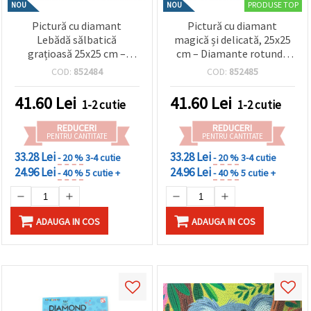
PRODUSE TOP
NOU
NOU
Pictură cu diamant
Pictură cu diamant
Lebădă sălbatică
magică și delicată, 25x25
grațioasă 25x25 cm –
cm – Diamante rotunde
Diamante rotunde
strălucitoare, perforație
COD:
852484
COD:
852485
strălucitoare, perforație
parțială cu ramă elegantă
parțială cu ramă elegantă
– YY106
41.60
Lei
41.60
Lei
1-2 cutie
1-2 cutie
– YY88
REDUCERI
REDUCERI
PENTRU CANTITATE
PENTRU CANTITATE
33.28 Lei
33.28 Lei
- 20 %
3-4 cutie
- 20 %
3-4 cutie
24.96 Lei
24.96 Lei
- 40 %
5 cutie +
- 40 %
5 cutie +
ADAUGA IN COS
ADAUGA IN COS