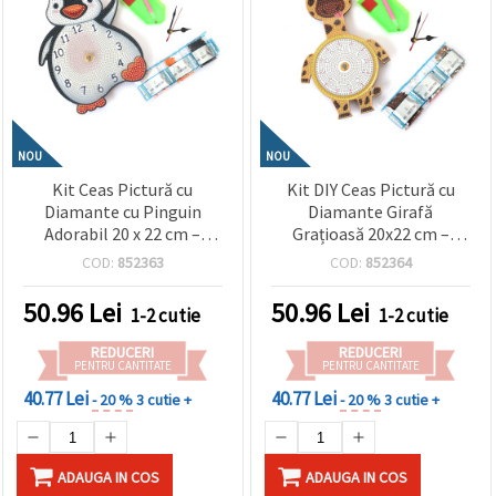
NOU
NOU
Kit Ceas Pictură cu
Kit DIY Ceas Pictură cu
Diamante cu Pinguin
Diamante Girafă
Adorabil 20 x 22 cm –
Grațioasă 20x22 cm –
Perfect pentru decor
Perfect pentru decor
COD:
852363
COD:
852364
creativ acasă și pentru
creativ acasă și iubitorii de
iubitorii de artă
animale DZBCX17368
50.96
Lei
50.96
Lei
1-2 cutie
1-2 cutie
animalieră DZBCX17367
REDUCERI
REDUCERI
PENTRU CANTITATE
PENTRU CANTITATE
40.77 Lei
40.77 Lei
- 20 %
3 cutie +
- 20 %
3 cutie +
ADAUGA IN COS
ADAUGA IN COS