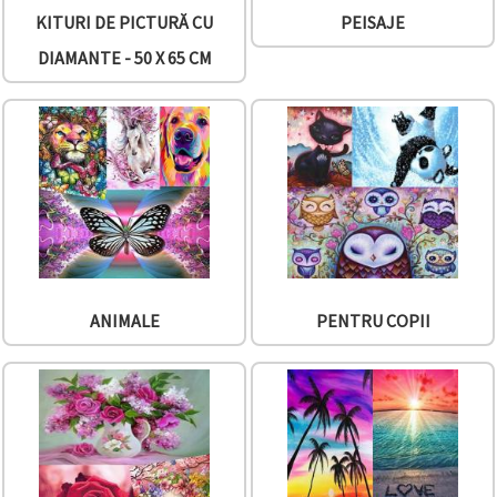
făcând clic
KITURI DE PICTURĂ CU
PEISAJE
pe butonul
"Salvați"
DIAMANTE - 50 X 65 CM
Аcceptati
toate!
Setări
ANIMALE
PENTRU COPII