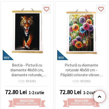
NOU
NOU
Bestia - Pictură cu
Pictură cu diamante
diamante 40x50 cm,
rotunde 40x50 cm –
diamante rotunde,
Păpădii colorate vibrante
acoperire completă, cu
– Acoperire completă
COD:
852381
COD:
852382
ramă parțială - ideală
(Full Drill), cu ramă
pentru artă fantasy și
parțială – Perfectă pentru
72.80
Lei
72.80
Lei
1-2 cutie
1-2 cutie
decor interior îndrăzneț
artă inspirată de natură și
JSFH70999
decor interior luminos –
REDUCERI
REDUCERI
JSFH75718
PENTRU CANTITATE
PENTRU CANTITATE