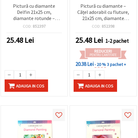
Pictură cu diamante
Pictură cu diamante –
Delfin 21x25 cm,
Cățel adorabil cu fluture,
diamante rotunde –
21x25 cm, diamante
acoperire parțială, cu
rotunde, acoperire
COD:
852397
COD:
852398
șevalet – ideală pentru
parțială, cu șevalet –
artă marină și decor
perfectă pentru artă cu
25.48
Lei
25.48
Lei
1-2 pachet
creativ pentru casă
animale și decor drăguț
JA20372
pentru casă, JA20311
REDUCERI
PENTRU CANTITATE
20.38 Lei
- 20 %
3 pachet +
ADAUGA IN COS
ADAUGA IN COS