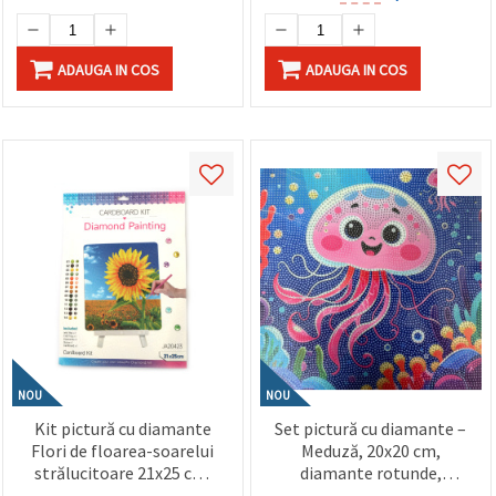
ADAUGA IN COS
ADAUGA IN COS
NOU
NOU
Kit pictură cu diamante
Set pictură cu diamante –
Flori de floarea-soarelui
Meduză, 20x20 cm,
strălucitoare 21x25 cm,
diamante rotunde,
diamante rotunde –
acoperire parțială