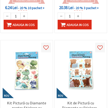
pentru Casă, JA20357
PENTRU CANTITATE
PENTRU CANTITATE
6.24 Lei
20.38 Lei
- 20 %
10 pachet +
- 20 %
3 pachet +
ADAUGA IN COS
ADAUGA IN COS
NOU
NOU
Kit Pictură cu Diamante
Kit de Pictură cu
pentru Stickere cu
Diamante cu Stickere –