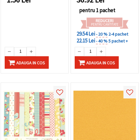
de hârtie decorativă
pentru DIY, craft,
pentru 1 pachet
cardmaking și felicitări |
REDUCERI
EM ART
PENTRU CANTITATE
29.54 Lei
- 20 %
2-4 pachet
22.15 Lei
- 40 %
5 pachet +
ADAUGA IN COS
ADAUGA IN COS