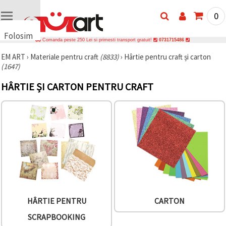
0
Folosim
Comanda peste 250 Lei si primesti transport gratuit!
0731715486
cookie-
EM ART
›
Materiale pentru craft
(8833)
›
Hârtie pentru craft și carton
uri
(1647)
🍪 Folosim
cookie-uri
HÂRTIE ȘI CARTON PENTRU CRAFT
și
tehnologii
similare
pentru a
asigura
funcționarea
corectă a
site-ului,
pentru a vă
îmbunătăți
experiența
și, cu
acordul
dumneavoastră,
HÂRTIE PENTRU
CARTON
pentru a
analiza
SCRAPBOOKING
traficul și a
afișa