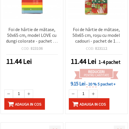
Foi de hârtie de mătase,
Foi de hârtie de mătase,
50x65 cm, model LOVE cu
50x65 cm, roșu cu model
dungi colorate - pachet de
cadouri - pachet de 10
10
bucăți
COD:
823106
COD:
823112
11.44
Lei
11.44
Lei
1-4 pachet
REDUCERI
PENTRU CANTITATE
9.15 Lei
- 20 %
5 pachet +
ADAUGA IN COS
ADAUGA IN COS