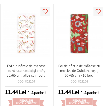
Foi din hârtie de mătase
Foi de hârtie de mătase cu
pentru ambalaj și craft,
motive de Crăciun, roșii,
50x65 cm, albe cu model
50x65 cm - 10 buc.
de pene, 10 buc.
COD:
823105
COD:
823108
11.44
Lei
11.44
Lei
1-4 pachet
1-4 pachet
REDUCERI
REDUCERI
PENTRU CANTITATE
PENTRU CANTITATE