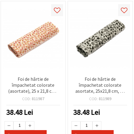
Foi de hârtie de
Foi de hârtie de
împachetat colorate
împachetat colorate
(asortate), 25 x 21,8 cm -
asortate, 25x21,8 cm, 50
50 buc.
buc
COD:
811987
COD:
811989
38.48
Lei
38.48
Lei