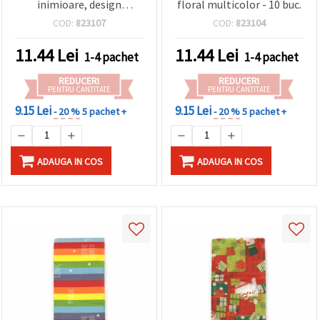
inimioare, design
floral multicolor - 10 buc.
„Douglas”, 50x65 cm –
COD:
823107
COD:
823104
pachet de 10, pentru craft,
DIY și ambalaj cadouri
11.44
Lei
11.44
Lei
1-4 pachet
1-4 pachet
REDUCERI
REDUCERI
PENTRU CANTITATE
PENTRU CANTITATE
9.15 Lei
9.15 Lei
- 20 %
5 pachet +
- 20 %
5 pachet +
ADAUGA IN COS
ADAUGA IN COS