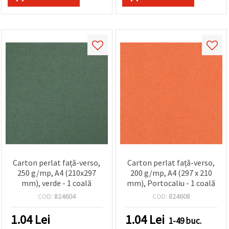
Carton perlat față-verso,
Carton perlat față-verso,
250 g/mp, A4 (210x297
200 g/mp, A4 (297 x 210
mm), verde - 1 coală
mm), Portocaliu - 1 coală
COD:
824604
COD:
824608
1.04
Lei
1.04
Lei
1-49 buc.