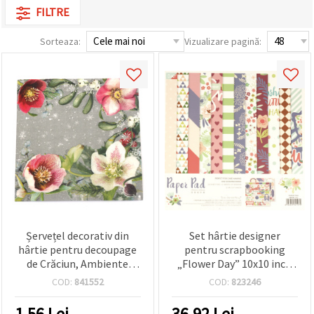
FILTRE
Sorteaza:
Vizualizare pagină:
Șervețel decorativ din
Set hârtie designer
hârtie pentru decoupage
pentru scrapbooking
de Crăciun, Ambiente
„Flower Day” 10x10 inch
33x33 cm, 3 straturi,
(25,5x25,5 cm) – 24 foi
COD:
841552
COD:
823246
Helleborus orientalis, gri
asortate (12 modele x 2) +
(Flori de iarnă) – 1 buc.
2 foi predecupate | Bloc
1.56
Lei
36.92
Lei