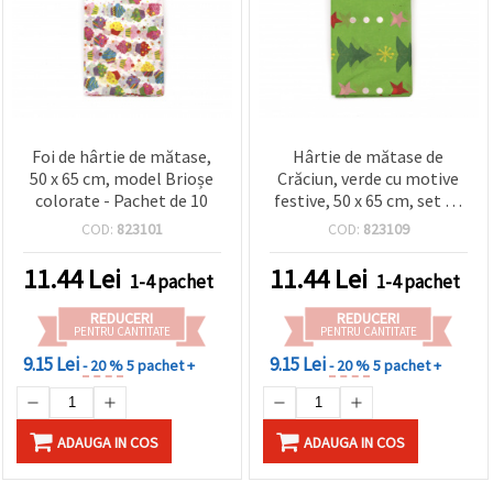
Foi de hârtie de mătase,
Hârtie de mătase de
50 x 65 cm, model Brioșe
Crăciun, verde cu motive
colorate - Pachet de 10
festive, 50 x 65 cm, set 10
foi
COD:
823101
COD:
823109
11.44
Lei
11.44
Lei
1-4 pachet
1-4 pachet
REDUCERI
REDUCERI
PENTRU CANTITATE
PENTRU CANTITATE
9.15 Lei
9.15 Lei
- 20 %
5 pachet +
- 20 %
5 pachet +
ADAUGA IN COS
ADAUGA IN COS