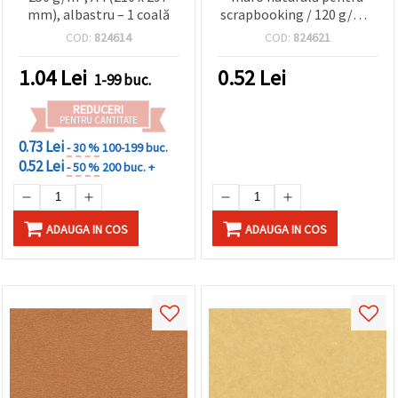
mm), albastru – 1 coală
scrapbooking / 120 g/m²,
A4 (21 x 29,7 cm) - 1
COD:
824614
COD:
824621
bucată
1.04
Lei
0.52
Lei
1-99 buc.
REDUCERI
PENTRU CANTITATE
0.73 Lei
- 30 %
100-199 buc.
0.52 Lei
- 50 %
200 buc. +
ADAUGA IN COS
ADAUGA IN COS