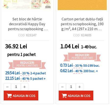
Set bloc de hârtie
Carton perlat dublu-față
decorativă Happy Day
pentru scrapbooking, 190
pentru scrapbooking și
g/m², A4 (297 x 210 mm),
proiecte DIY, 10 x 10 inch
galben închis – 1 coală
COD:
823247
COD:
824605
(25,5 x 25,5 cm), 24 de foi:
12 modele asortate x 2 + 2
36.92
Lei
1.04
Lei
1-49 buc.
foi predecupate
pentru 1 pachet
REDUCERI
PENTRU CANTITATE
REDUCERI
0.73 Lei
- 30 %
50-199 buc.
PENTRU CANTITATE
0.62 Lei
- 40 %
200 buc. +
29.54 Lei
- 20 %
2-4 pachet
22.15 Lei
- 40 %
5 pachet +
ADAUGA IN COS
ADAUGA IN COS