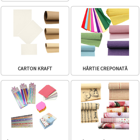
conținut și
reclame
mai
relevante,
inclusiv cu
ajutorul
partenerilor
noștri de
analiză și
marketing.
Puteți fi de
acord să
utilizați
CARTON KRAFT
HÂRTIE CREPONATĂ
toate
cookie -
urile făcând
clic pe
"acceptati
toate!" Sau
să vă
indicați
preferințele
în setări
selectând
un tip de
cookie -uri
dat și