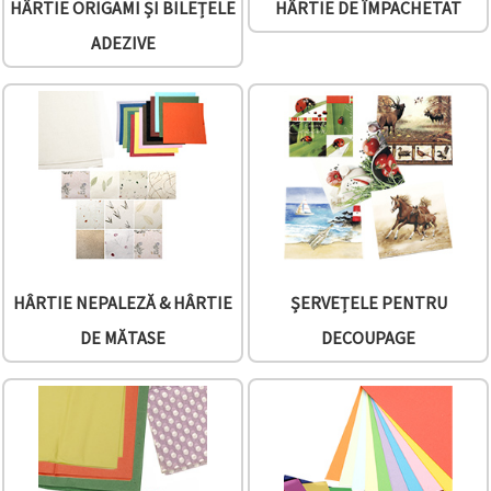
HÂRTIE ORIGAMI ȘI BILEȚELE
HÂRTIE DE ÎMPACHETAT
făcând clic
pe butonul
ADEZIVE
"Salvați"
Аcceptati
toate!
Setări
HÂRTIE NEPALEZĂ & HÂRTIE
ȘERVEȚELE PENTRU
DE MĂTASE
DECOUPAGE