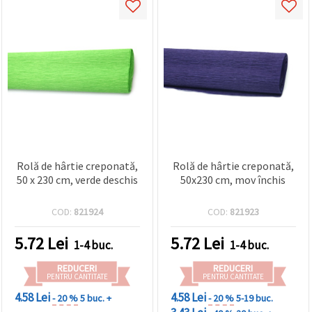
Rolă de hârtie creponată,
Rolă de hârtie creponată,
50 x 230 cm, verde deschis
50x230 cm, mov închis
COD:
821924
COD:
821923
5.72
Lei
5.72
Lei
1-4 buc.
1-4 buc.
REDUCERI
REDUCERI
PENTRU CANTITATE
PENTRU CANTITATE
4.58 Lei
4.58 Lei
- 20 %
5 buc. +
- 20 %
5-19 buc.