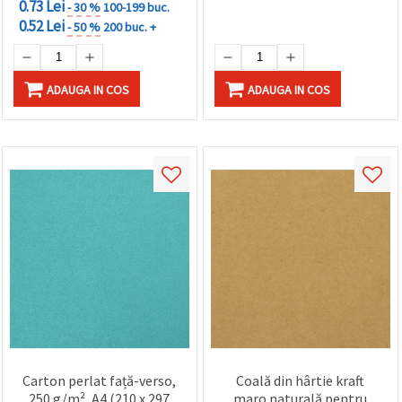
0.73 Lei
- 30 %
100-199 buc.
0.52 Lei
- 50 %
200 buc. +
ADAUGA IN COS
ADAUGA IN COS
Carton perlat față-verso,
Coală din hârtie kraft
250 g/m², A4 (210 x 297
maro naturală pentru