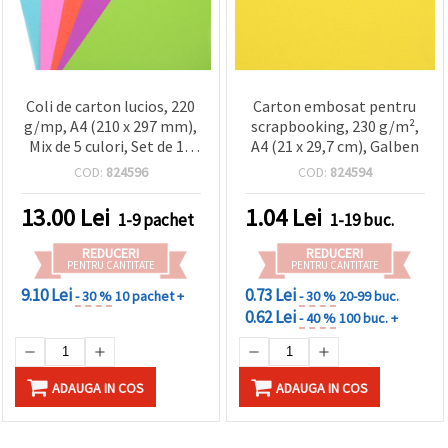
Coli de carton lucios, 220
Carton embosat pentru
g/mp, A4 (210 x 297 mm),
scrapbooking, 230 g/m²,
Mix de 5 culori, Set de 10
A4 (21 x 29,7 cm), Galben
coli
COD:
824596
COD:
824594
13.00
Lei
1.04
Lei
1-9 pachet
1-19 buc.
REDUCERI
REDUCERI
PENTRU CANTITATE
PENTRU CANTITATE
9.10 Lei
0.73 Lei
- 30 %
10 pachet +
- 30 %
20-99 buc.
0.62 Lei
- 40 %
100 buc. +
ADAUGA IN COS
ADAUGA IN COS