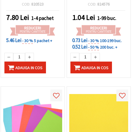
1 bucată
COD:
820523
COD:
824576
7.80
Lei
1.04
Lei
1-4 pachet
1-99 buc.
REDUCERI
REDUCERI
PENTRU CANTITATE
PENTRU CANTITATE
5.46 Lei
0.73 Lei
- 30 %
5 pachet +
- 30 %
100-199 buc.
0.52 Lei
- 50 %
200 buc. +
ADAUGA IN COS
ADAUGA IN COS