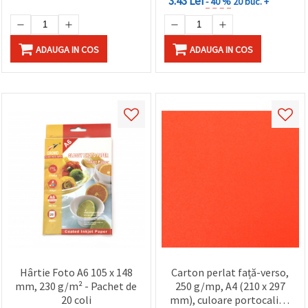
3.43 Lei
- 40 %
20 buc. +
ADAUGA IN COS
ADAUGA IN COS
Hârtie Foto A6 105 x 148
Carton perlat față-verso,
mm, 230 g/m² - Pachet de
250 g/mp, A4 (210 x 297
20 coli
mm), culoare portocalie -