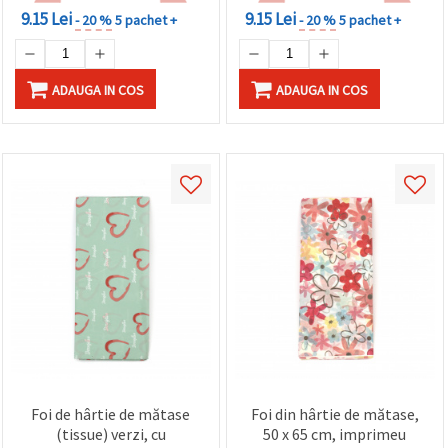
9.15 Lei
9.15 Lei
- 20 %
5 pachet +
- 20 %
5 pachet +
ADAUGA IN COS
ADAUGA IN COS
Foi de hârtie de mătase
Foi din hârtie de mătase,
(tissue) verzi, cu
50 x 65 cm, imprimeu