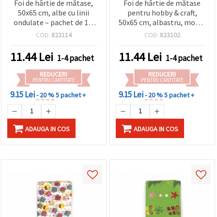
Foi de hârtie de mătase,
Foi de hârtie de mătase
50x65 cm, albe cu linii
pentru hobby & craft,
ondulate – pachet de 10,
50x65 cm, albastru, model
pentru ambalare cadouri,
om de zăpadă - pachet de
COD:
823114
COD:
823102
hobby și DIY
10
11.44
Lei
11.44
Lei
1-4 pachet
1-4 pachet
REDUCERI
REDUCERI
PENTRU CANTITATE
PENTRU CANTITATE
9.15 Lei
9.15 Lei
- 20 %
5 pachet +
- 20 %
5 pachet +
ADAUGA IN COS
ADAUGA IN COS