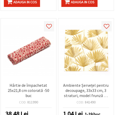
ADAUGA IN COS
ADAUGA IN COS
Hârtie de împachetat
Ambiente Șervețel pentru
25x21,8 cm colorată -50
decoupage, 33x33 cm, 3
buc
straturi, model frunză de
palmier auriu, 1 bucată
COD:
811990
COD:
841490
38.48
Lei
1.04
Lei
1-19 buc.