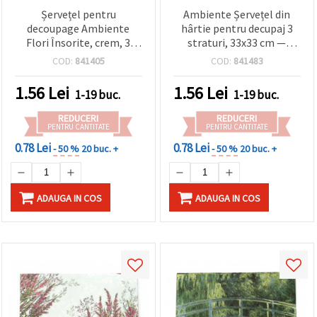
Șervețel pentru
Ambiente Șervețel din
decoupage Ambiente
hârtie pentru decupaj 3
Flori Însorite, crem, 3
straturi, 33x33 cm —
straturi, 33x33 cm – 1
model Floarea-soarelui
COD:
841405
COD:
841483
bucată
însorită și fluture, pentru
scrapbooking și Mixed
1.56
Lei
1.56
Lei
1-19 buc.
1-19 buc.
Media, 1 buc.
REDUCERI
REDUCERI
PENTRU CANTITATE
PENTRU CANTITATE
0.78 Lei
0.78 Lei
- 50 %
20 buc. +
- 50 %
20 buc. +
ADAUGA IN COS
ADAUGA IN COS