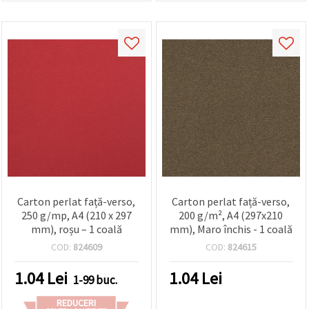
Carton perlat față-verso,
Carton perlat față-verso,
250 g/mp, A4 (210 x 297
200 g/m², A4 (297x210
mm), roșu – 1 coală
mm), Maro închis - 1 coală
COD:
824609
COD:
824615
1.04
Lei
1.04
Lei
1-99 buc.
REDUCERI