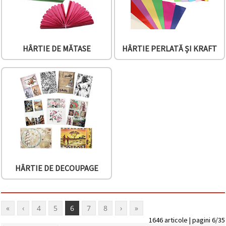
HÂRTIE DE MĂTASE
HÂRTIE PERLATĂ ȘI KRAFT
HÂRTIE DE DECOUPAGE
«
‹
4
5
6
7
8
›
»
1646 articole | pagini 6/35