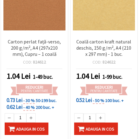
Carton perlat față-verso,
Coală carton kraft natural
200 g/m², A4 (297x210
deschis, 150 g/m², A4 (210
mm), Cupru – 1 coală
x 297 mm) - 1 buc.
COD:
824612
COD:
824622
1.04
Lei
1.04
Lei
1-49 buc.
1-99 buc.
REDUCERI
REDUCERI
PENTRU CANTITATE
PENTRU CANTITATE
0.73 Lei
0.52 Lei
- 30 %
50-199 buc.
- 50 %
100 buc. +
0.62 Lei
- 40 %
200 buc. +
ADAUGA IN COS
ADAUGA IN COS