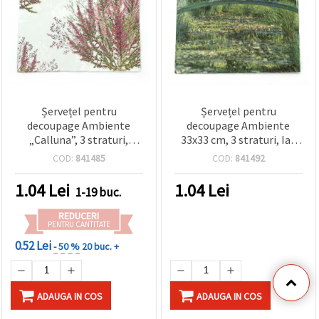
Șervețel pentru
Șervețel pentru
decoupage Ambiente
decoupage Ambiente
„Calluna”, 3 straturi,
33x33 cm, 3 straturi, Iaz
33x33 cm – 1 buc.
cu nuferi - 1 bucată
COD:
841485
COD:
841492
1.04
Lei
1.04
Lei
1-19 buc.
REDUCERI
PENTRU CANTITATE
0.52 Lei
- 50 %
20 buc. +
ADAUGA IN COS
ADAUGA IN COS