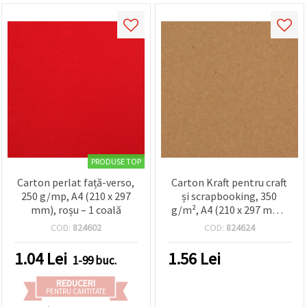
PRODUSE TOP
Carton perlat față-verso,
Carton Kraft pentru craft
250 g/mp, A4 (210 x 297
și scrapbooking, 350
mm), roșu – 1 coală
g/m², A4 (210 x 297 mm),
Natural – 1 coală
COD:
824602
COD:
824624
1.04
Lei
1.56
Lei
1-99 buc.
REDUCERI
PENTRU CANTITATE