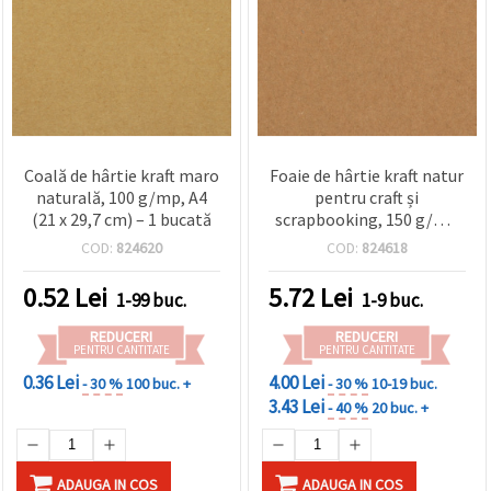
Coală de hârtie kraft maro
Foaie de hârtie kraft natur
naturală, 100 g/mp, A4
pentru craft și
(21 x 29,7 cm) – 1 bucată
scrapbooking, 150 g/m²,
78x108 cm
COD:
824620
COD:
824618
0.52
Lei
5.72
Lei
1-99 buc.
1-9 buc.
REDUCERI
REDUCERI
PENTRU CANTITATE
PENTRU CANTITATE
0.36 Lei
4.00 Lei
- 30 %
100 buc. +
- 30 %
10-19 buc.
3.43 Lei
- 40 %
20 buc. +
ADAUGA IN COS
ADAUGA IN COS