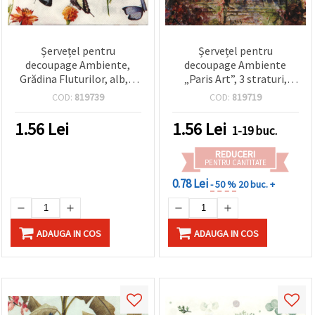
Șervețel pentru
Șervețel pentru
decoupage Ambiente,
decoupage Ambiente
Grădina Fluturilor, alb, 3
„Paris Art”, 3 straturi,
straturi, 33x33 cm - 1
33x33 cm – 1 bucată
COD:
819739
COD:
819719
bucată
1.56
Lei
1.56
Lei
1-19 buc.
REDUCERI
PENTRU CANTITATE
0.78 Lei
- 50 %
20 buc. +
ADAUGA IN COS
ADAUGA IN COS