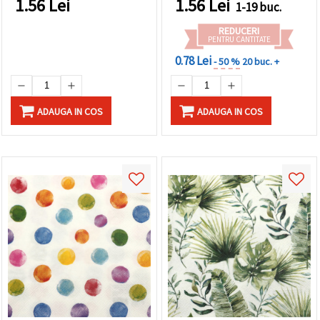
1.56
Lei
1.56
Lei
1-19 buc.
REDUCERI
PENTRU CANTITATE
0.78 Lei
- 50 %
20 buc. +
ADAUGA IN COS
ADAUGA IN COS