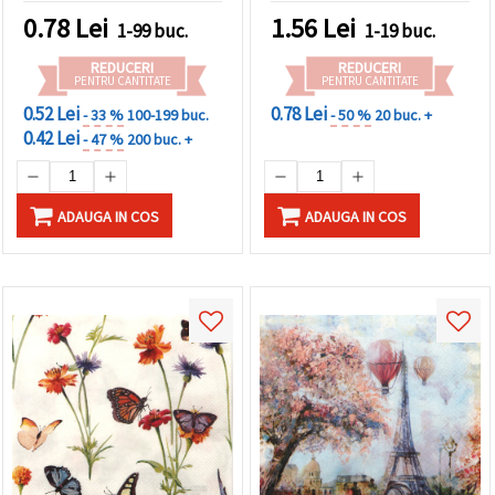
0.78
Lei
1.56
Lei
1-99 buc.
1-19 buc.
REDUCERI
REDUCERI
PENTRU CANTITATE
PENTRU CANTITATE
0.52 Lei
0.78 Lei
- 33 %
100-199 buc.
- 50 %
20 buc. +
0.42 Lei
- 47 %
200 buc. +
ADAUGA IN COS
ADAUGA IN COS