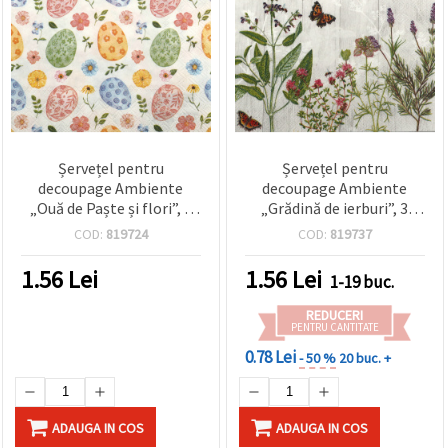
Șervețel pentru
Șervețel pentru
decoupage Ambiente
decoupage Ambiente
„Ouă de Paște și flori”, 3
„Grădină de ierburi”, 3
straturi, 33x33 cm – 1
straturi, 33x33 cm – 1
COD:
819724
COD:
819737
bucată
bucată
1.56
Lei
1.56
Lei
1-19 buc.
REDUCERI
PENTRU CANTITATE
0.78 Lei
- 50 %
20 buc. +
ADAUGA IN COS
ADAUGA IN COS