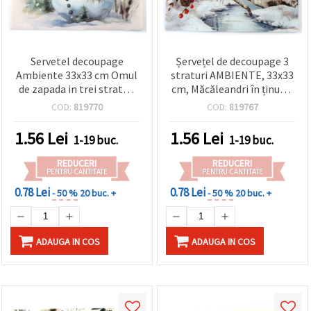
Servetel decoupage
Șervețel de decoupage 3
Ambiente 33x33 cm Omul
straturi AMBIENTE, 33x33
de zapada in trei straturi
cm, Măcăleandri în ținutul
in natura - 1 bucata
iernii - 1 bucată
COD:
819770
COD:
819767
1.56
Lei
1.56
Lei
1-19 buc.
1-19 buc.
REDUCERI
REDUCERI
PENTRU CANTITATE
PENTRU CANTITATE
0.78 Lei
0.78 Lei
- 50 %
20 buc. +
- 50 %
20 buc. +
ADAUGA IN COS
ADAUGA IN COS