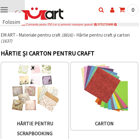
0
Folosim
Comanda peste 250 Lei si primesti transport gratuit!
0731715486
cookie-
EM ART
›
Materiale pentru craft
(8816)
›
Hârtie pentru craft și carton
uri
(1637)
🍪 Folosim
cookie-uri
HÂRTIE ȘI CARTON PENTRU CRAFT
și
tehnologii
similare
pentru a
asigura
funcționarea
corectă a
site-ului,
pentru a vă
îmbunătăți
experiența
și, cu
acordul
dumneavoastră,
HÂRTIE PENTRU
CARTON
pentru a
analiza
SCRAPBOOKING
traficul și a
afișa