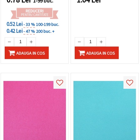
1-99 buc.
proiecte DIY
REDUCERI
PENTRU CANTITATE
0.52 Lei
- 33 %
100-199 buc.
0.42 Lei
- 47 %
200 buc. +
ADAUGA IN COS
ADAUGA IN COS