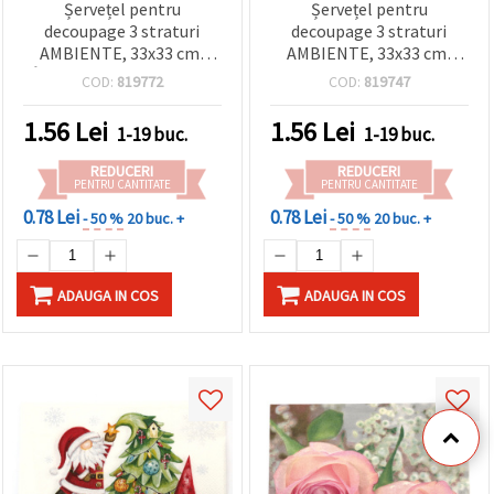
Șervețel pentru
Șervețel pentru
decoupage 3 straturi
decoupage 3 straturi
AMBIENTE, 33x33 cm,
AMBIENTE, 33x33 cm,
„Întâlnire în lumea iernii”
model Moș Crăciun și om
COD:
819772
COD:
819747
- 1 bucată
de zăpadă - 1 bucată
1.56
Lei
1.56
Lei
1-19 buc.
1-19 buc.
REDUCERI
REDUCERI
PENTRU CANTITATE
PENTRU CANTITATE
0.78 Lei
0.78 Lei
- 50 %
20 buc. +
- 50 %
20 buc. +
ADAUGA IN COS
ADAUGA IN COS