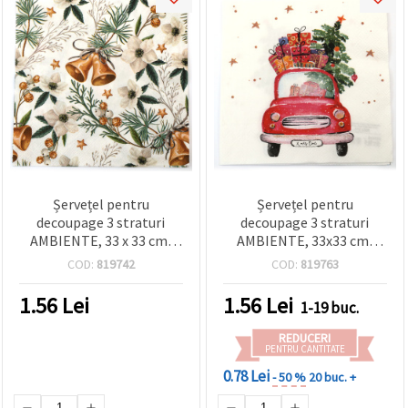
Șervețel pentru
Șervețel pentru
decoupage 3 straturi
decoupage 3 straturi
AMBIENTE, 33 x 33 cm,
AMBIENTE, 33x33 cm,
Helleborus și clopoței – 1
model „Camionul cu
COD:
819742
COD:
819763
buc.
cadouri” – 1 bucată
1.56
Lei
1.56
Lei
1-19 buc.
REDUCERI
PENTRU CANTITATE
0.78 Lei
- 50 %
20 buc. +