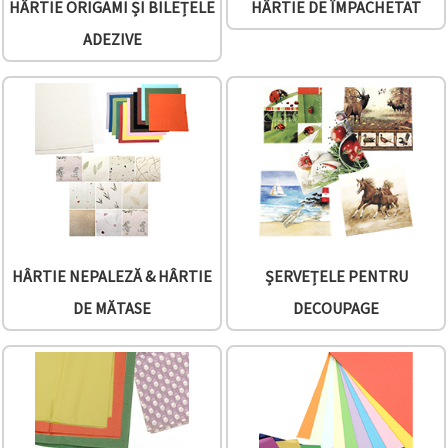
HÂRTIE ORIGAMI ȘI BILEȚELE
HÂRTIE DE ÎMPACHETAT
făcând clic
pe butonul
ADEZIVE
"Salvați"
Аcceptati
toate!
Setări
HÂRTIE NEPALEZĂ & HÂRTIE
ȘERVEȚELE PENTRU
DE MĂTASE
DECOUPAGE