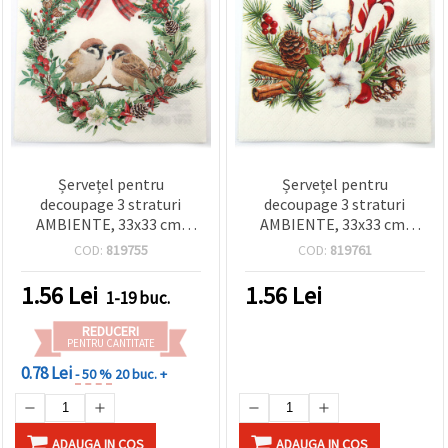
Șervețel pentru
Șervețel pentru
decoupage 3 straturi
decoupage 3 straturi
AMBIENTE, 33x33 cm,
AMBIENTE, 33x33 cm,
Vrăbii în coroniță - 1
Aranjament de Crăciun - 1
COD:
819755
COD:
819761
bucată
buc.
1.56
Lei
1.56
Lei
1-19 buc.
REDUCERI
PENTRU CANTITATE
0.78 Lei
- 50 %
20 buc. +
ADAUGA IN COS
ADAUGA IN COS