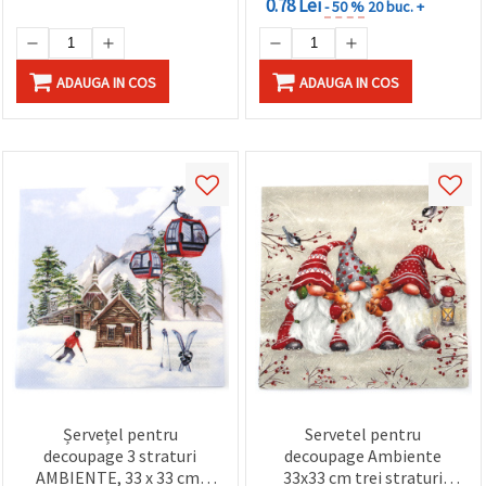
0.78 Lei
- 50 %
20 buc. +
ADAUGA IN COS
ADAUGA IN COS
Șervețel pentru
Servetel pentru
decoupage 3 straturi
decoupage Ambiente
AMBIENTE, 33 x 33 cm,
33x33 cm trei straturi