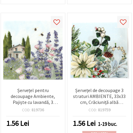
Șervețel pentru
Șervețel de decoupage 3
decoupage Ambiente,
straturi AMBIENTE, 33x33
Pajiște cu lavandă, 3
cm, Crăciuniță albă
straturi, 33 x 33 cm - 1
(Poinsettia) - 1 bucată
COD:
819736
COD:
819759
bucată
1.56
Lei
1.56
Lei
1-19 buc.