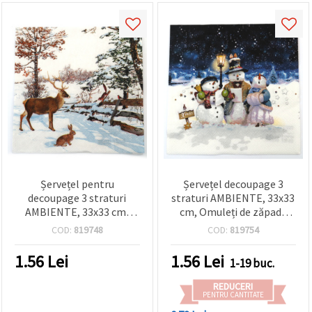
Șervețel pentru
Șervețel decoupage 3
decoupage 3 straturi
straturi AMBIENTE, 33x33
AMBIENTE, 33x33 cm,
cm, Omuleți de zăpadă
Conversație de seară de
cântători - 1 buc.
COD:
819748
COD:
819754
iarnă - 1 bucată
1.56
Lei
1.56
Lei
1-19 buc.
REDUCERI
PENTRU CANTITATE