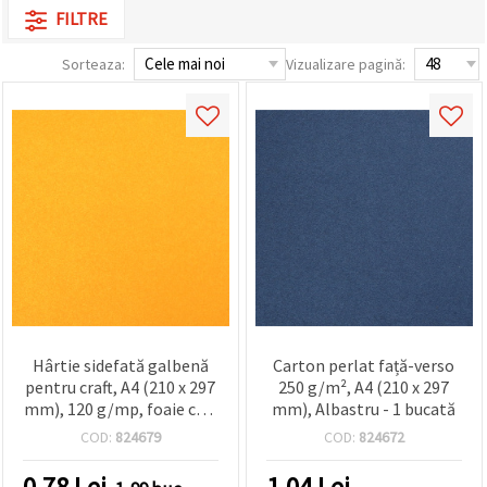
FILTRE
Sorteaza:
Vizualizare pagină:
Hârtie sidefată galbenă
Carton perlat față-verso
pentru craft, A4 (210 x 297
250 g/m², A4 (210 x 297
mm), 120 g/mp, foaie cu o
mm), Albastru - 1 bucată
singură față – pentru
COD:
824679
COD:
824672
cardmaking,
scrapbooking, invitații și
0.78
Lei
1.04
Lei