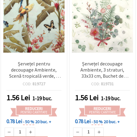
Șervețel pentru
Șervețel decoupage
decoupage Ambiente,
Ambiente, 3 straturi,
Scenă tropicală verde, 3
33x33 cm, Buchet de
straturi, 33x33 cm, 1 buc
eucalipt și ferigă - 1
COD:
819727
COD:
819731
bucată
1.56
Lei
1.56
Lei
1-19 buc.
1-19 buc.
REDUCERI
REDUCERI
PENTRU CANTITATE
PENTRU CANTITATE
0.78 Lei
0.78 Lei
- 50 %
20 buc. +
- 50 %
20 buc. +