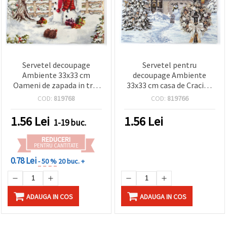
Servetel decoupage
Servetel pentru
Ambiente 33x33 cm
decoupage Ambiente
Oameni de zapada in trei
33x33 cm casa de Craciun
straturi care aduc cadouri
in trei straturi - 1 bucata
COD:
819768
COD:
819766
- 1 bucata
1.56
Lei
1.56
Lei
1-19 buc.
REDUCERI
PENTRU CANTITATE
0.78 Lei
- 50 %
20 buc. +
ADAUGA IN COS
ADAUGA IN COS