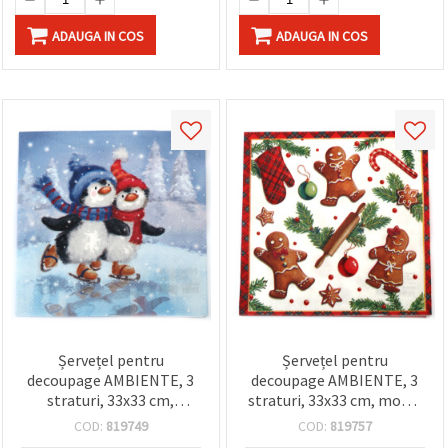
ADAUGA IN COS
ADAUGA IN COS
Șervețel pentru
Șervețel pentru
decoupage AMBIENTE, 3
decoupage AMBIENTE, 3
straturi, 33x33 cm,
straturi, 33x33 cm, model
Pinguini patinând - 1
biscuiți din turtă dulce - 1
COD:
819749
COD:
819757
bucată
bucată