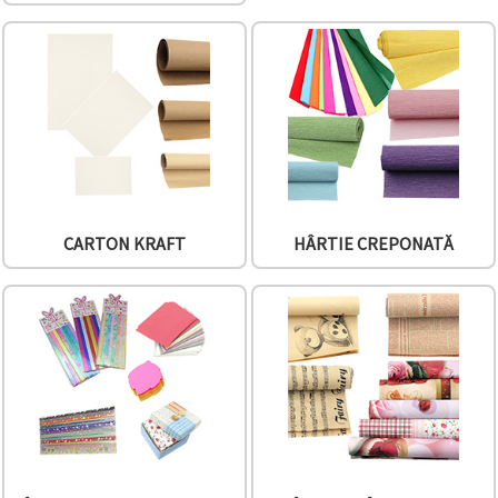
conținut și
reclame
mai
relevante,
inclusiv cu
ajutorul
partenerilor
noștri de
analiză și
marketing.
Puteți fi de
acord să
utilizați
CARTON KRAFT
HÂRTIE CREPONATĂ
toate
cookie -
urile făcând
clic pe
"acceptati
toate!" Sau
să vă
indicați
preferințele
în setări
selectând
un tip de
cookie -uri
dat și