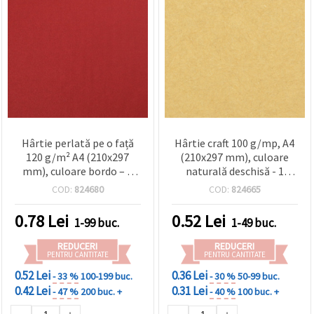
Hârtie perlată pe o față
Hârtie craft 100 g/mp, A4
120 g/m² A4 (210x297
(210x297 mm), culoare
mm), culoare bordo – 1
naturală deschisă - 1
coală
bucată
COD:
824680
COD:
824665
0.78
Lei
0.52
Lei
1-99 buc.
1-49 buc.
REDUCERI
REDUCERI
PENTRU CANTITATE
PENTRU CANTITATE
0.52 Lei
0.36 Lei
- 33 %
100-199 buc.
- 30 %
50-99 buc.
0.42 Lei
0.31 Lei
- 47 %
200 buc. +
- 40 %
100 buc. +