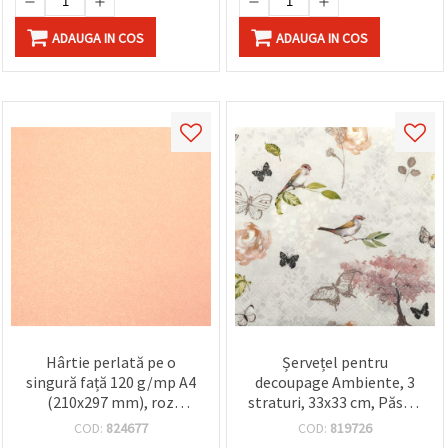
ADAUGA IN COS
ADAUGA IN COS
Hârtie perlată pe o
Șervețel pentru
singură față 120 g/mp A4
decoupage Ambiente, 3
(210x297 mm), roz
straturi, 33x33 cm, Păsări
deschis - 1 coală
și fluturi, gri - 1 bucată
COD:
824677
COD:
819726