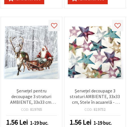
Șervețel pentru
Șervețel decoupage 3
decoupage 3 straturi
straturi AMBIENTE, 33x33
AMBIENTE, 33x33 cm,
cm, Stele în acuarelă - 1
Moș Crăciun în pădure
bucată
COD:
819765
COD:
819752
înzăpezită - 1 bucată
1.56
Lei
1.56
Lei
1-19 buc.
1-19 buc.