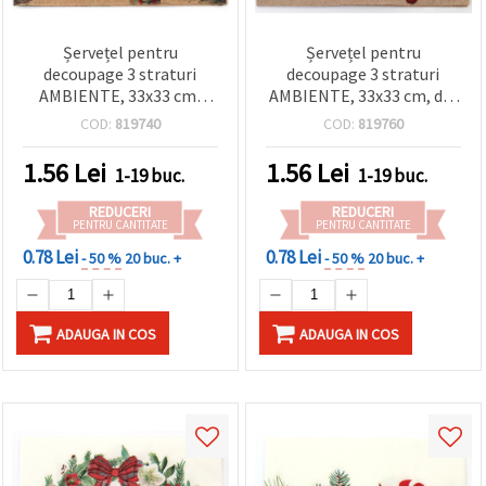
Șervețel pentru
Șervețel pentru
decoupage 3 straturi
decoupage 3 straturi
AMBIENTE, 33x33 cm,
AMBIENTE, 33x33 cm, din
Trio Natură de Crăciun - 1
hârtie reciclată,
COD:
819740
COD:
819760
bucată
Măcălendri de Crăciun
Nature, 1 bucată
1.56
Lei
1.56
Lei
1-19 buc.
1-19 buc.
REDUCERI
REDUCERI
PENTRU CANTITATE
PENTRU CANTITATE
0.78 Lei
0.78 Lei
- 50 %
20 buc. +
- 50 %
20 buc. +
ADAUGA IN COS
ADAUGA IN COS