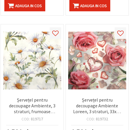
ADAUGA IN COS
ADAUGA IN COS
Șervețel pentru
Șervețel pentru
decoupage Ambiente, 3
decoupage Ambiente
straturi, frumoase
Loreen, 3 straturi, 33x33
margarete albe, 33x33 cm
cm - 1 bucată
COD:
819717
COD:
819732
- 1 bucată