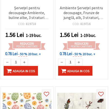
Șervețel pentru
Ambiente Șervețel pentru
decoupage Ambiente,
decoupage, Frunze de
buline albe, 3 straturi,
junglă, alb, 3 straturi,
33x33 cm – 1 bucată
33x33 cm - 1 buc
COD:
819718
COD:
819716
1.56
Lei
1.56
Lei
1-19 buc.
1-19 buc.
REDUCERI
REDUCERI
PENTRU CANTITATE
PENTRU CANTITATE
0.78 Lei
0.78 Lei
- 50 %
20 buc. +
- 50 %
20 buc. +
ADAUGA IN COS
ADAUGA IN COS