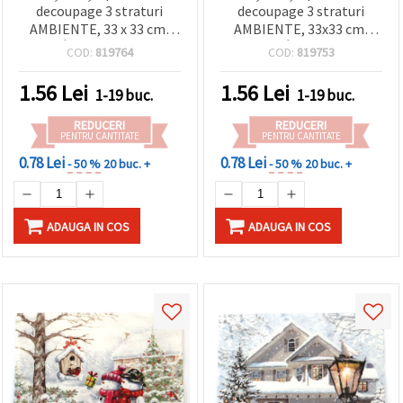
decoupage 3 straturi
decoupage 3 straturi
AMBIENTE, 33 x 33 cm,
AMBIENTE, 33x33 cm,
model Îngeri zburători - 1
model „Îmbrățișarea
COD:
819764
COD:
819753
bucată
piticului” – 1 bucată
1.56
Lei
1.56
Lei
1-19 buc.
1-19 buc.
REDUCERI
REDUCERI
PENTRU CANTITATE
PENTRU CANTITATE
0.78 Lei
0.78 Lei
- 50 %
20 buc. +
- 50 %
20 buc. +
ADAUGA IN COS
ADAUGA IN COS