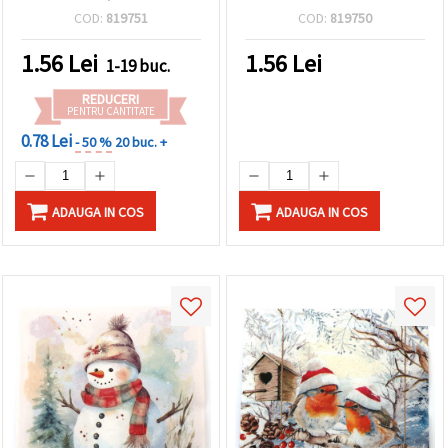
Cabana de schi - 1 bucată
Dree Dwarfs - 1 bucata
COD:
819751
COD:
819750
1.56
Lei
1.56
Lei
1-19 buc.
REDUCERI
PENTRU CANTITATE
0.78 Lei
- 50 %
20 buc. +
ADAUGA IN COS
ADAUGA IN COS