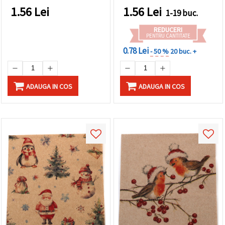
1.56
Lei
1.56
Lei
1-19 buc.
REDUCERI
PENTRU CANTITATE
0.78 Lei
- 50 %
20 buc. +
ADAUGA IN COS
ADAUGA IN COS