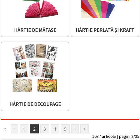
HÂRTIE DE MĂTASE
HÂRTIE PERLATĂ ȘI KRAFT
HÂRTIE DE DECOUPAGE
«
‹
1
2
3
4
5
›
»
1637 articole | pagini 2/35