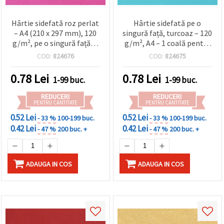
Hârtie sidefată roz perlat
Hârtie sidefată pe o
– A4 (210 x 297 mm), 120
singură față, turcoaz – 120
g/m², pe o singură față, 1
g/m², A4 – 1 coală pentru
coală pentru cardmaking,
handmade, craft și
COD:
824676
COD:
824675
scrapbooking și invitații
scrapbooking
0.78
Lei
0.78
Lei
1-99 buc.
1-99 buc.
REDUCERI
REDUCERI
PENTRU CANTITATE
PENTRU CANTITATE
0.52 Lei
0.52 Lei
- 33 %
100-199 buc.
- 33 %
100-199 buc.
0.42 Lei
0.42 Lei
- 47 %
200 buc. +
- 47 %
200 buc. +
ADAUGA IN COS
ADAUGA IN COS