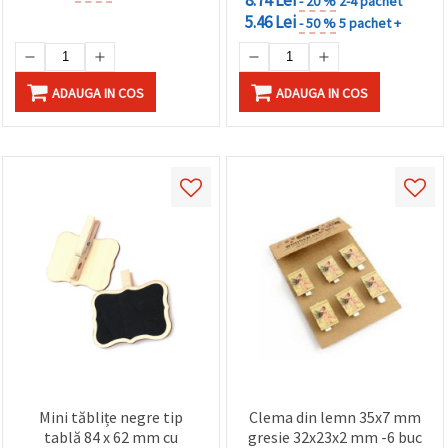
- 20 %
2-4 pachet
5.46 Lei
- 50 %
5 pachet +
ADAUGA IN COS
ADAUGA IN COS
Mini tăblițe negre tip
Clema din lemn 35x7 mm
tablă 84 x 62 mm cu
gresie 32x23x2 mm -6 buc