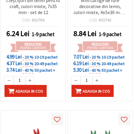
Cleștișori din lemn pentru
Mini cârlige de rufe
craft, culori mixte, 7x35
decorative din lemn,
mm - set de 12
culori mixte, 4±5x30 mm -
50 bucăți
COD:
802764
COD:
802743
6.24
Lei
8.84
Lei
1-9 pachet
1-9 pachet
REDUCERI
REDUCERI
PENTRU CANTITATE
PENTRU CANTITATE
4.99 Lei
7.07 Lei
- 20 %
10-19 pachet
- 20 %
10-19 pachet
4.37 Lei
6.19 Lei
- 30 %
20-49 pachet
- 30 %
20-49 pachet
3.74 Lei
5.30 Lei
- 40 %
50 pachet +
- 40 %
50 pachet +
ADAUGA IN COS
ADAUGA IN COS