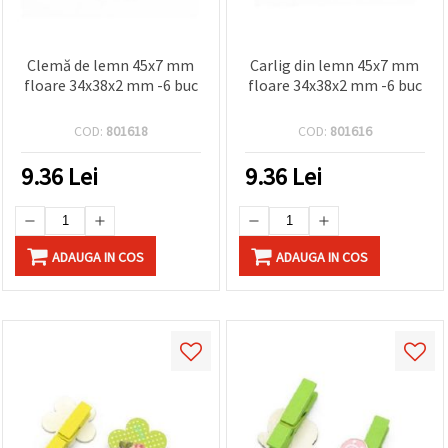
Clemă de lemn 45x7 mm
Carlig din lemn 45x7 mm
floare 34x38x2 mm -6 buc
floare 34x38x2 mm -6 buc
COD:
801618
COD:
801616
9.36
Lei
9.36
Lei
ADAUGA IN COS
ADAUGA IN COS