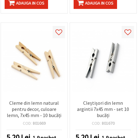
făcând clic
ADAUGA IN COS
ADAUGA IN COS
pe butonul
"Salvați"
Аcceptati
toate!
Setări
Cleme din lemn natural
Cleștișori din lemn
pentru decor, culoare
argintii 7x45 mm - set 10
lemn, 7x45 mm - 10 bucăți
bucăți
COD:
801669
COD:
801670
5.20
Lei
5.20
Lei
1-9 pachet
1-9 pachet