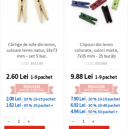
conținut și
reclame
mai
relevante,
inclusiv cu
ajutorul
partenerilor
noștri de
analiză și
Cârlige de rufe din lemn,
Clipsuri din lemn
marketing.
culoare lemn natur, 10x73
colorate, culori mixte,
Puteți fi de
mm – set 5 buc.
7x35 mm - 25 bucăți
acord să
utilizați
COD:
801149
COD:
801668
toate
cookie -
2.60
Lei
9.88
Lei
urile făcând
1-9 pachet
1-9 pachet
clic pe
"acceptati
REDUCERI
REDUCERI
toate!" Sau
PENTRU CANTITATE
PENTRU CANTITATE
să vă
2.08 Lei
7.90 Lei
indicați
- 20 %
10-19 pachet
- 20 %
10-19 pachet
preferințele
1.82 Lei
6.92 Lei
- 30 %
20 pachet +
- 30 %
20-49 pachet
în setări
4.94 Lei
- 50 %
50 pachet +
selectând
un tip de
cookie -uri
dat și