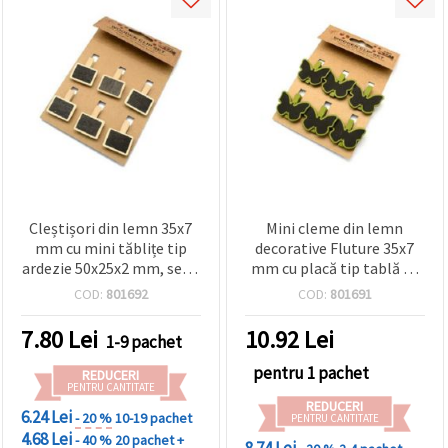
Cleștișori din lemn 35x7
Mini cleme din lemn
mm cu mini tăblițe tip
decorative Fluture 35x7
ardezie 50x25x2 mm, set 6
mm cu placă tip tablă de
bucăți
scris 28x39x2 mm, 6 buc.,
COD:
801692
COD:
801691
asortate
7.80
Lei
10.92
Lei
1-9 pachet
pentru 1 pachet
REDUCERI
PENTRU CANTITATE
REDUCERI
6.24 Lei
- 20 %
10-19 pachet
PENTRU CANTITATE
4.68 Lei
- 40 %
20 pachet +
8.74 Lei