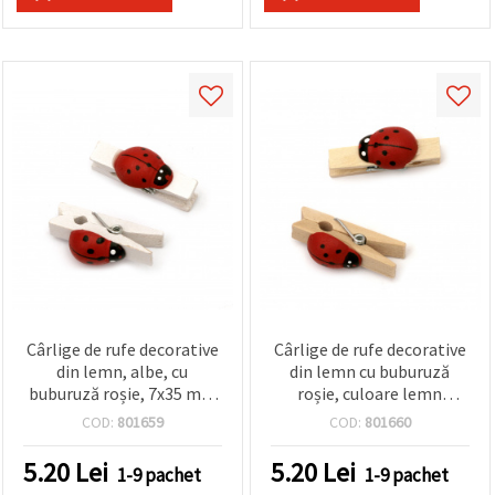
Cârlige de rufe decorative
Cârlige de rufe decorative
din lemn, albe, cu
din lemn cu buburuză
buburuză roșie, 7x35 mm
roșie, culoare lemn
– 10 bucăți
natural, 7x35 mm – set 10
COD:
801659
COD:
801660
bucăți
5.20
Lei
5.20
Lei
1-9 pachet
1-9 pachet