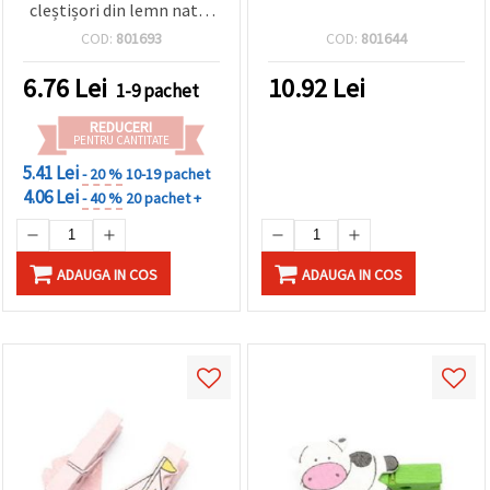
cleștișori din lemn natur
10 x 75 mm, etichete
COD:
801693
COD:
801644
reutilizabile pentru nunți,
petreceri, numere de
6.76
Lei
10.92
Lei
1-9 pachet
masă și proiecte
DIY/handmade, set de 2
REDUCERI
PENTRU CANTITATE
5.41 Lei
- 20 %
10-19 pachet
4.06 Lei
- 40 %
20 pachet +
ADAUGA IN COS
ADAUGA IN COS