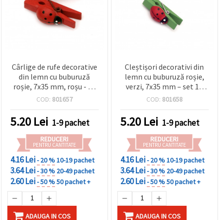
Cârlige de rufe decorative
Cleștișori decorativi din
din lemn cu buburuză
lemn cu buburuză roșie,
roșie, 7x35 mm, roșu - 10
verzi, 7x35 mm – set 10
buc.
bucăți
COD:
801657
COD:
801658
5.20
Lei
5.20
Lei
1-9 pachet
1-9 pachet
REDUCERI
REDUCERI
PENTRU CANTITATE
PENTRU CANTITATE
4.16 Lei
4.16 Lei
- 20 %
10-19 pachet
- 20 %
10-19 pachet
3.64 Lei
3.64 Lei
- 30 %
20-49 pachet
- 30 %
20-49 pachet
2.60 Lei
2.60 Lei
- 50 %
50 pachet +
- 50 %
50 pachet +
ADAUGA IN COS
ADAUGA IN COS