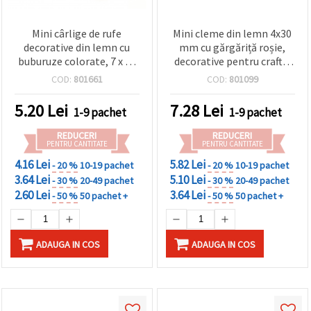
Mini cârlige de rufe
Mini cleme din lemn 4x30
decorative din lemn cu
mm cu gărgăriță roșie,
buburuze colorate, 7 x 35
decorative pentru craft –
mm, culori mixte, set de
carduri, cadouri,
COD:
801661
COD:
801099
10 — pentru proiecte DIY,
fotografii, set 20 bucăți,
handmade, scrapbooking
asortate
5.20
Lei
7.28
Lei
1-9 pachet
1-9 pachet
și decor de petrecere
REDUCERI
REDUCERI
PENTRU CANTITATE
PENTRU CANTITATE
4.16 Lei
5.82 Lei
- 20 %
10-19 pachet
- 20 %
10-19 pachet
3.64 Lei
5.10 Lei
- 30 %
20-49 pachet
- 30 %
20-49 pachet
2.60 Lei
3.64 Lei
- 50 %
50 pachet +
- 50 %
50 pachet +
ADAUGA IN COS
ADAUGA IN COS