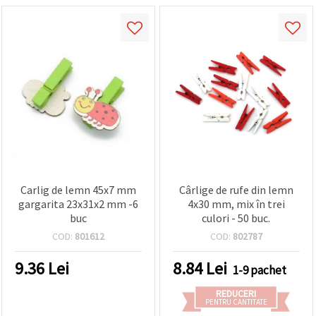
Carlig de lemn 45x7 mm
Cârlige de rufe din lemn
gargarita 23x31x2 mm -6
4x30 mm, mix în trei
buc
culori - 50 buc.
COD:
801612
COD:
802787
9.36
Lei
8.84
Lei
1-9 pachet
REDUCERI
PENTRU CANTITATE