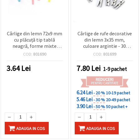
Cârlige din lemn 72x9 mm
Cârlige de rufe decorative
cu plăcuță tip tablă
din lemn 3x35 mm,
neagră, forme mixte
culoare argintie - 30
~82x~73 mm
bucăți
COD:
801690
COD:
801699
3.64
Lei
7.80
Lei
1-9 pachet
REDUCERI
PENTRU CANTITATE
6.24 Lei
- 20 %
10-19 pachet
5.46 Lei
- 30 %
20-49 pachet
3.90 Lei
- 50 %
50 pachet +
ADAUGA IN COS
ADAUGA IN COS