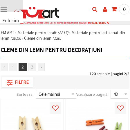
0
Folosim
Comanda peste 250 Lei si primesti transport gratuit!
0731715486
cookie-
EM ART
›
Materiale pentru craft
(8817)
›
Materiale pentru artizanat din
uri
lemn
(2015)
›
Cleme din lemn
(120)
🍪 Folosim
cookie-uri
CLEME DIN LEMN PENTRU DECORAȚIUNI
și
tehnologii
similare
pentru a
‹
1
2
3
›
asigura
120 articole | pagini 2/3
funcționarea
corectă a
FILTRE
site-ului,
pentru a vă
îmbunătăți
Sorteaza:
Vizualizare pagină:
experiența
și, cu
acordul
dumneavoastră,
pentru a
analiza
traficul și a
afișa