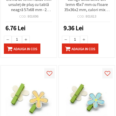
ursuleț de pluș cu tablă
lemn 45x7 mm cu floare
neagră 57x68 mm -2
35x36x2 mm, culori mixte
bucăți
- 6 buc
COD:
801696
COD:
801613
6.76
Lei
9.36
Lei
ADAUGA IN COS
ADAUGA IN COS