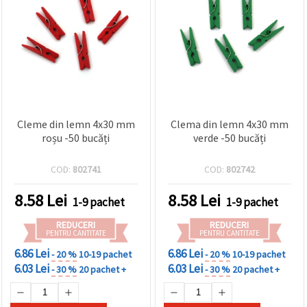
Cleme din lemn 4x30 mm
Clema din lemn 4x30 mm
roșu -50 bucăți
verde -50 bucăți
COD:
802741
COD:
802742
8.58
Lei
8.58
Lei
1-9 pachet
1-9 pachet
REDUCERI
REDUCERI
PENTRU CANTITATE
PENTRU CANTITATE
6.86 Lei
6.86 Lei
- 20 %
10-19 pachet
- 20 %
10-19 pachet
6.03 Lei
6.03 Lei
- 30 %
20 pachet +
- 30 %
20 pachet +