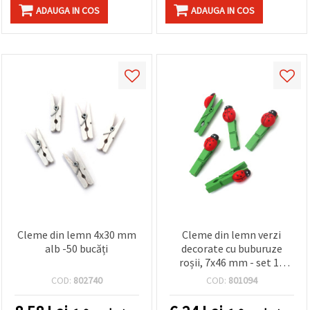
ADAUGA IN COS
ADAUGA IN COS
Cleme din lemn 4x30 mm
Cleme din lemn verzi
alb -50 bucăți
decorate cu buburuze
roșii, 7x46 mm - set 10
bucăți
COD:
802740
COD:
801094