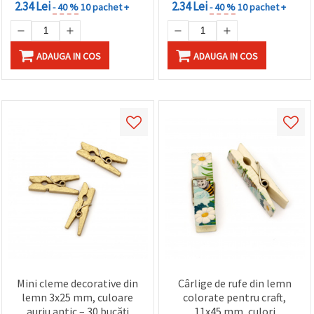
2.34 Lei
2.34 Lei
- 40 %
10 pachet +
- 40 %
10 pachet +
ADAUGA IN COS
ADAUGA IN COS
Mini cleme decorative din
Cârlige de rufe din lemn
lemn 3x25 mm, culoare
colorate pentru craft,
auriu antic – 30 bucăți
11x45 mm, culori