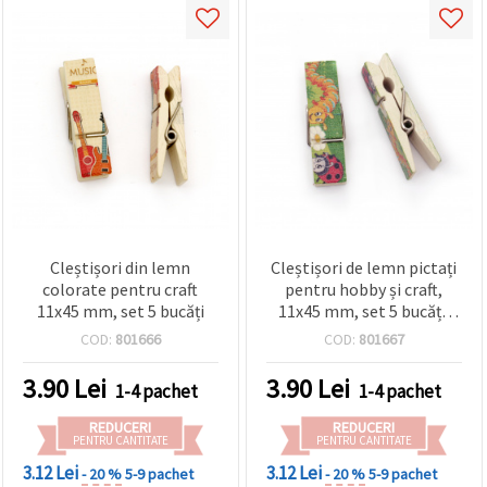
Cleștișori din lemn
Cleștișori de lemn pictați
colorate pentru craft
pentru hobby și craft,
11x45 mm, set 5 bucăți
11x45 mm, set 5 bucăți,
culori asortate
COD:
801666
COD:
801667
3.90
Lei
3.90
Lei
1-4 pachet
1-4 pachet
REDUCERI
REDUCERI
PENTRU CANTITATE
PENTRU CANTITATE
3.12 Lei
3.12 Lei
- 20 %
5-9 pachet
- 20 %
5-9 pachet