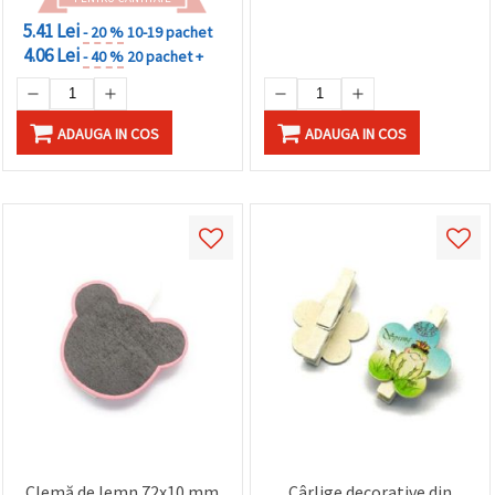
5.41 Lei
- 20 %
10-19 pachet
4.06 Lei
- 40 %
20 pachet +
ADAUGA IN COS
ADAUGA IN COS
Clemă de lemn 72x10 mm
Cârlige decorative din