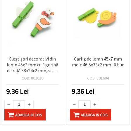
Cleștișori decorativi din
Carlig de lemn 45x7 mm
lemn 45x7 mm cu figurină
melc 46,5x33x2 mm -6 buc
de rață 38x24x2 mm, set 6
buc.
COD:
801610
COD:
801604
9.36
Lei
9.36
Lei
ADAUGA IN COS
ADAUGA IN COS