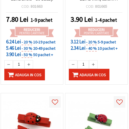
asortate, 5 buc.
COD:
801663
COD:
801665
7.80
Lei
3.90
Lei
1-9 pachet
1-4 pachet
REDUCERI
REDUCERI
PENTRU CANTITATE
PENTRU CANTITATE
6.24 Lei
3.12 Lei
- 20 %
10-19 pachet
- 20 %
5-9 pachet
5.46 Lei
2.34 Lei
- 30 %
20-49 pachet
- 40 %
10 pachet +
3.90 Lei
- 50 %
50 pachet +
ADAUGA IN COS
ADAUGA IN COS