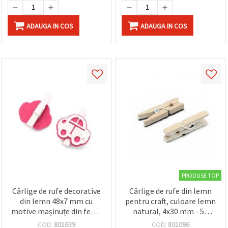
ADAUGA IN COS
ADAUGA IN COS
PRODUSE TOP
Cârlige de rufe decorative
Cârlige de rufe din lemn
din lemn 48x7 mm cu
pentru craft, culoare lemn
motive mașinuțe din fetru
natural, 4x30 mm - 50
35x40 mm, set 6 buc.
bucăți
COD:
801639
COD:
801096