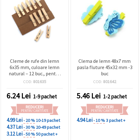
Cleme de rufe din lemn
Clema de lemn 48x7 mm
6x35 mm, culoare lemn
pasla fluture 45x32 mm -3
natural – 12 buc., pentru
buc
hobby și craft
COD:
801635
COD:
801642
6.24
Lei
5.46
Lei
1-9 pachet
1-2 pachet
REDUCERI
REDUCERI
PENTRU CANTITATE
PENTRU CANTITATE
4.99 Lei
4.94 Lei
- 20 %
10-19 pachet
- 10 %
3 pachet +
4.37 Lei
- 30 %
20-49 pachet
3.12 Lei
- 50 %
50 pachet +