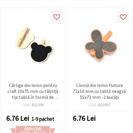
Cârlige din lemn pentru
Clemă din lemn fluture
craft 10x75 mm cu tăbliță
72x10 mm cu tablă neagră
tip tablă în formă de
55x71 mm -2 bucăți
ursuleț 77x65 mm - 2 buc.
COD:
801698
COD:
801697
6.76
Lei
6.76
Lei
1-9 pachet
REDUCERI
PENTRU CANTITATE