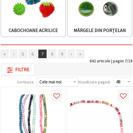
CABOCHOANE ACRILICE
MĂRGELE DIN PORȚELAN
«
‹
5
6
7
8
9
›
»
842 articole | pagini 7/18
FILTRE
Sorteaza:
Vizualizare pagină: