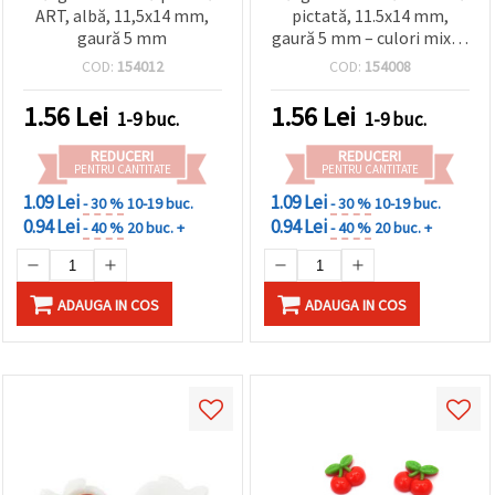
ART, albă, 11,5x14 mm,
pictată, 11.5x14 mm,
gaură 5 mm
gaură 5 mm – culori mixte
– perfectă pentru bijuterii
COD:
154012
COD:
154008
DIY creative
1.56
Lei
1.56
Lei
1-9 buc.
1-9 buc.
REDUCERI
REDUCERI
PENTRU CANTITATE
PENTRU CANTITATE
1.09 Lei
1.09 Lei
- 30 %
10-19 buc.
- 30 %
10-19 buc.
0.94 Lei
0.94 Lei
- 40 %
20 buc. +
- 40 %
20 buc. +
ADAUGA IN COS
ADAUGA IN COS