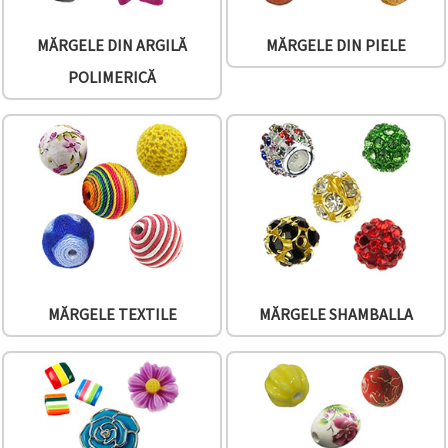
făcând clic
pe butonul
"Salvați"
MĂRGELE DIN ARGILĂ
MĂRGELE DIN PIELE
POLIMERICĂ
Аcceptati
toate!
Setări
MĂRGELE TEXTILE
MĂRGELE SHAMBALLA