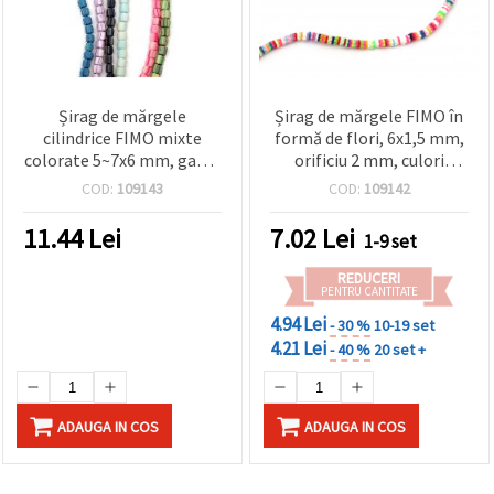
Șirag de mărgele
Șirag de mărgele FIMO în
cilindrice FIMO mixte
formă de flori, 6x1,5 mm,
colorate 5~7x6 mm, gaură
orificiu 2 mm, culori
1.5~2 mm – Ideal pentru
mixte, aprox. 320 buc.
COD:
109143
COD:
109142
bijuterii handmade, hobby
craft și proiecte DIY, ~61
11.44
Lei
7.02
Lei
1-9 set
buc.
REDUCERI
PENTRU CANTITATE
4.94 Lei
- 30 %
10-19 set
4.21 Lei
- 40 %
20 set +
ADAUGA IN COS
ADAUGA IN COS