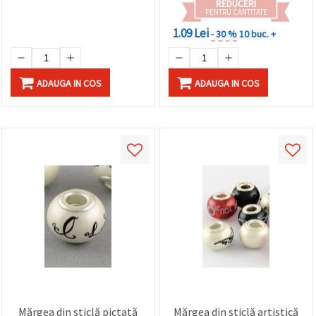
REDUCERI
PENTRU CANTITATE
1.09 Lei
- 30 %
10 buc. +
ADAUGA IN COS
ADAUGA IN COS
Mărgea din sticlă pictată
Mărgea din sticlă artistică