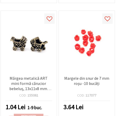
Mărgea metalică ART
Margele din snur de 7 mm
mini formă cărucior
roșu -10 bucăți
bebeluș, 13x11x8 mm,
orificiu 5 mm, culoare
COD:
155061
COD:
117077
bronz antic
1.04
Lei
3.64
Lei
1-9 buc.