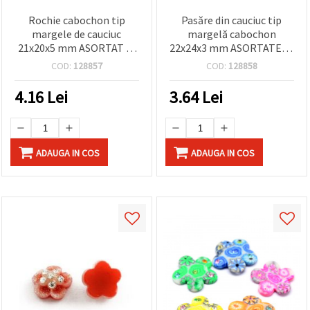
Rochie cabochon tip
Pasăre din cauciuc tip
margele de cauciuc
margelă cabochon
21x20x5 mm ASORTAT -5
22x24x3 mm ASORTATE -5
piese
bucăți
COD:
128857
COD:
128858
4.16
Lei
3.64
Lei
ADAUGA IN COS
ADAUGA IN COS