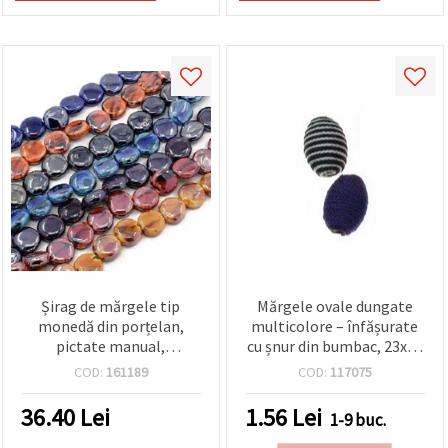
Șirag de mărgele tip
Mărgele ovale dungate
monedă din porțelan,
multicolore – înfășurate
pictate manual,
cu șnur din bumbac, 23x16
15~17x16~17x7 mm, gaură
mm, gaură 4 mm, Mix
COD:
161189
COD:
117075
3 mm, efect perlat, culori
mixte, ~25 buc.
36.40
Lei
1.56
Lei
1-9 buc.