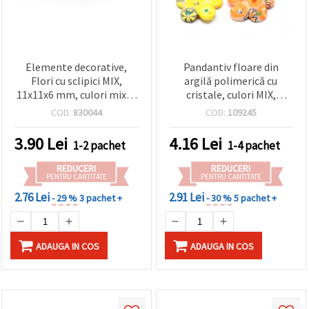
Elemente decorative,
Pandantiv floare din
Flori cu sclipici MIX,
argilă polimerică cu
11x11x6 mm, culori mixte
cristale, culori MIX,
- 5 bucăți
24x24x3 mm, gaură: 1,5
COD:
830044
COD:
109245
mm, 5 buc.
3.90
Lei
4.16
Lei
1-2 pachet
1-4 pachet
REDUCERI
REDUCERI
PENTRU CANTITATE
PENTRU CANTITATE
2.76 Lei
2.91 Lei
- 29 %
3 pachet +
- 30 %
5 pachet +
ADAUGA IN COS
ADAUGA IN COS