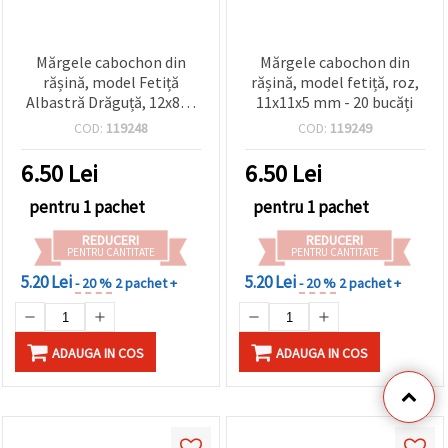
Mărgele cabochon din
Mărgele cabochon din
rășină, model Fetiță
rășină, model fetiță, roz,
Albastră Drăguță, 12x8x5
11x11x5 mm - 20 bucăți
mm – Set de 20 bucăți
COD:
119248
COD:
119249
pentru bijuterii handmade
și proiecte creative
6.50
Lei
6.50
Lei
pentru 1 pachet
pentru 1 pachet
REDUCERI
REDUCERI
PENTRU CANTITATE
PENTRU CANTITATE
5.20 Lei
5.20 Lei
- 20 %
2 pachet +
- 20 %
2 pachet +
ADAUGA IN COS
ADAUGA IN COS