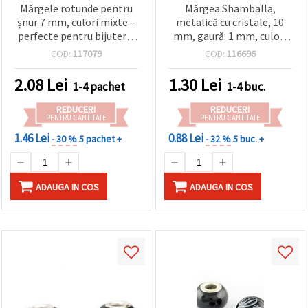
Mărgele rotunde pentru
Mărgea Shamballa,
șnur 7 mm, culori mixte –
metalică cu cristale, 10
perfecte pentru bijuterii,
mm, gaură: 1 mm, culori
hobby creativ și proiecte
mixte
COD:
117079
COD:
116696
DIY – set de 10 bucăți
2.08
Lei
1.30
Lei
1-4 pachet
1-4 buc.
REDUCERI
REDUCERI
PENTRU CANTITATE
PENTRU CANTITATE
1.46 Lei
0.88 Lei
- 30 %
5 pachet +
- 32 %
5 buc. +
ADAUGA IN COS
ADAUGA IN COS