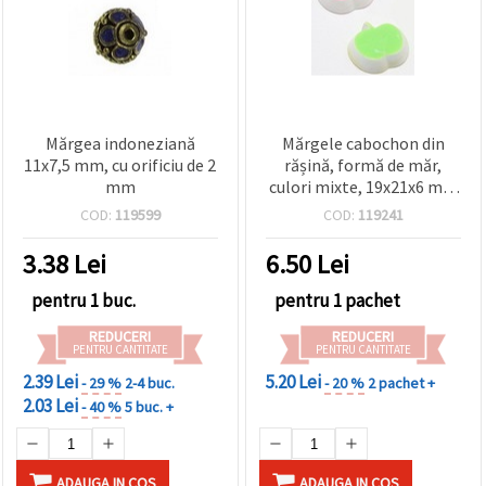
Mărgea indoneziană
Mărgele cabochon din
11x7,5 mm, cu orificiu de 2
rășină, formă de măr,
mm
culori mixte, 19x21x6 mm
- 5 bucăți
COD:
119599
COD:
119241
3.38
Lei
6.50
Lei
pentru 1 buc.
pentru 1 pachet
REDUCERI
REDUCERI
PENTRU CANTITATE
PENTRU CANTITATE
2.39 Lei
5.20 Lei
- 29 %
2-4 buc.
- 20 %
2 pachet +
2.03 Lei
- 40 %
5 buc. +
ADAUGA IN COS
ADAUGA IN COS