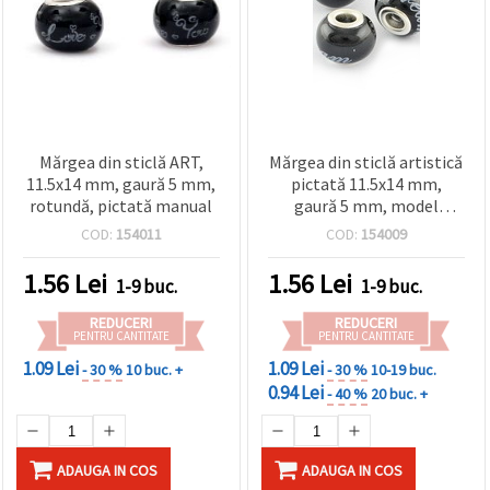
Mărgea din sticlă ART,
Mărgea din sticlă artistică
11.5x14 mm, gaură 5 mm,
pictată 11.5x14 mm,
rotundă, pictată manual
gaură 5 mm, model
colorat, pentru
COD:
154011
COD:
154009
handmade
1.56
Lei
1.56
Lei
1-9 buc.
1-9 buc.
REDUCERI
REDUCERI
PENTRU CANTITATE
PENTRU CANTITATE
1.09 Lei
1.09 Lei
- 30 %
10 buc. +
- 30 %
10-19 buc.
0.94 Lei
- 40 %
20 buc. +
ADAUGA IN COS
ADAUGA IN COS