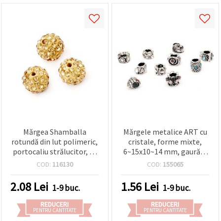
Mărgea Shamballa
Mărgele metalice ART cu
rotundă din lut polimeric,
cristale, forme mixte,
portocaliu strălucitor, cu
6~15x10~14 mm, gaură: 6
cristale rhinestone
mm
COD:
116130
COD:
155065
(stras), 10 mm, orificiu 1,5
mm – ideală pentru
2.08
Lei
1.56
Lei
1-9 buc.
1-9 buc.
bijuterii, accesorii și
proiecte DIY & handmade
REDUCERI
REDUCERI
PENTRU CANTITATE
PENTRU CANTITATE