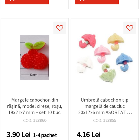
Margele cabochon din
Umbrelă cabochon tip
rășină, model cireșe, roșu,
margelă de cauciuc
19x21x7 mm – set 10 buc.
20x17x6 mm ASORTAT -5
bucăți
COD:
128860
COD:
128855
3.90
Lei
4.16
Lei
1-4 pachet