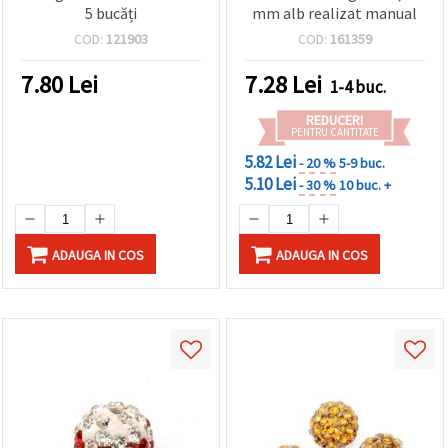
5 bucăți
mm alb realizat manual
COD:
121903
COD:
161359
7.80
Lei
7.28
Lei
1-4 buc.
REDUCERI
PENTRU CANTITATE
5.82 Lei
- 20 %
5-9 buc.
5.10 Lei
- 30 %
10 buc. +
ADAUGA IN COS
ADAUGA IN COS