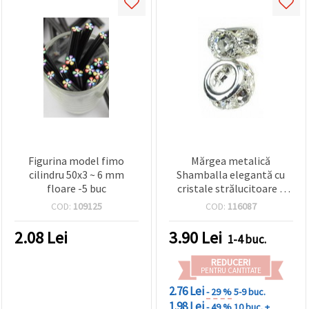
Figurina model fimo
Mărgea metalică
cilindru 50x3 ~ 6 mm
Shamballa elegantă cu
floare -5 buc
cristale strălucitoare –
argintiu (culoare), 9x16
COD:
109125
COD:
116087
mm, gaură 8 mm
2.08
Lei
3.90
Lei
1-4 buc.
REDUCERI
PENTRU CANTITATE
2.76 Lei
- 29 %
5-9 buc.
1.98 Lei
- 49 %
10 buc. +