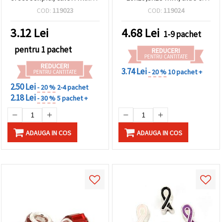
12x5 mm, set de 10 –
sclipici, gaură: 0,5–1 mm -
COD:
119023
COD:
119024
pentru bijuterii,
10 bucăți
decorațiuni și proiecte DIY
3.12
Lei
4.68
Lei
1-9 pachet
pentru 1 pachet
REDUCERI
PENTRU CANTITATE
REDUCERI
3.74 Lei
- 20 %
10 pachet +
PENTRU CANTITATE
2.50 Lei
- 20 %
2-4 pachet
2.18 Lei
- 30 %
5 pachet +
ADAUGA IN COS
ADAUGA IN COS