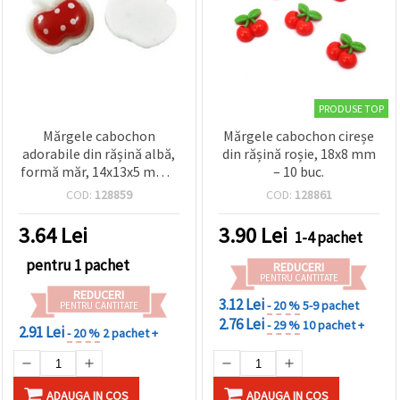
PRODUSE TOP
Mărgele cabochon
Mărgele cabochon cireșe
adorabile din rășină albă,
din rășină roșie, 18x8 mm
formă măr, 14x13x5 mm –
– 10 buc.
set de 10 bucăți pentru
COD:
128859
COD:
128861
bijuterii handmade și
proiecte DIY creative
3.64
Lei
3.90
Lei
1-4 pachet
pentru 1 pachet
REDUCERI
PENTRU CANTITATE
REDUCERI
3.12 Lei
- 20 %
5-9 pachet
PENTRU CANTITATE
2.76 Lei
- 29 %
10 pachet +
2.91 Lei
- 20 %
2 pachet +
ADAUGA IN COS
ADAUGA IN COS