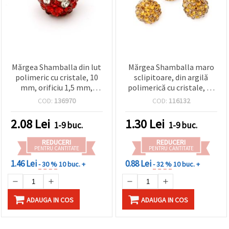
Mărgea Shamballa din lut
Mărgea Shamballa maro
polimeric cu cristale, 10
sclipitoare, din argilă
mm, orificiu 1,5 mm,
polimerică cu cristale, 10
bicolor alb-roșu, pentru
mm, gaură 1,5 mm –
COD:
136970
COD:
116132
bijuterii handmade
pentru confecționarea
bijuteriilor și proiecte
2.08
Lei
1.30
Lei
1-9 buc.
1-9 buc.
handmade
REDUCERI
REDUCERI
PENTRU CANTITATE
PENTRU CANTITATE
1.46 Lei
0.88 Lei
- 30 %
10 buc. +
- 32 %
10 buc. +
ADAUGA IN COS
ADAUGA IN COS