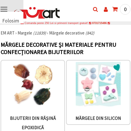
0
Folosim
Comanda peste 250 Lei si primesti transport gratuit!
0731715486
cookie-
EM ART
›
Margele
(11839)
›
Mărgele decorative
(842)
uri
🍪 Folosim
MĂRGELE DECORATIVE ȘI MATERIALE PENTRU
cookie-uri
CONFECȚIONAREA BIJUTERIILOR
și
tehnologii
similare
pentru a
asigura
funcționarea
corectă a
site-ului,
pentru a vă
îmbunătăți
experiența
și, cu
acordul
dumneavoastră,
pentru a
BIJUTERII DIN RĂȘINĂ
MĂRGELE DIN SILICON
analiza
traficul și a
EPOXIDICĂ
afișa