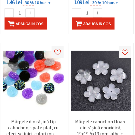
1.46 Lei
1.09 Lei
- 30 %
10 buc. +
- 30 %
10 buc. +
ADAUGA IN COS
ADAUGA IN COS
Mărgele din rășină tip
Mărgele cabochon floare
cabochon, spate plat, cu
din rășină epoxidică,
efect sclipici, culori mixte,
19x19,5x13 mm, albe cu