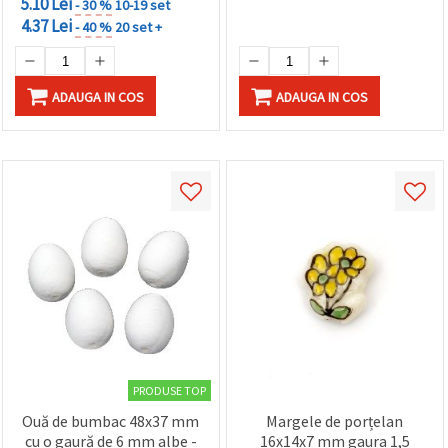
5.10 Lei
- 30 %
10-19 set
4.37 Lei
- 40 %
20 set +
ADAUGA IN COS
ADAUGA IN COS
PRODUSE TOP
Ouă de bumbac 48x37 mm
Margele de porțelan
cu o gaură de 6 mm albe -
16x14x7 mm gaura 1,5