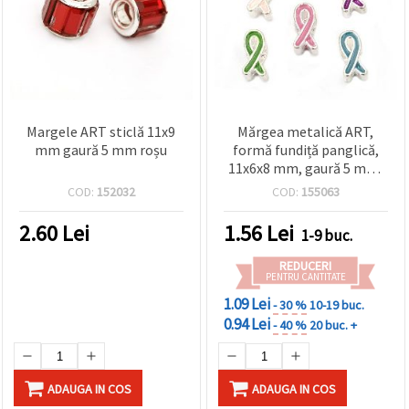
Margele ART sticlă 11x9
Mărgea metalică ART,
mm gaură 5 mm roșu
formă fundiță panglică,
11x6x8 mm, gaură 5 mm,
culori mixte
COD:
152032
COD:
155063
2.60
Lei
1.56
Lei
1-9 buc.
REDUCERI
PENTRU CANTITATE
1.09 Lei
- 30 %
10-19 buc.
0.94 Lei
- 40 %
20 buc. +
ADAUGA IN COS
ADAUGA IN COS