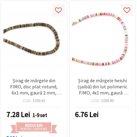
Șirag de mărgele din
Șirag de mărgele heishi
FIMO, disc plat rotund,
(șaibă) din lut polimeric
6x1 mm, gaură 2 mm,
FIMO, 4x1 mm, gaură 1
culori MIX, ±380 buc. –
mm, culori asortate
COD:
109141
COD:
109140
pentru bijuterii DIY și
(mix), ~380 buc.
proiecte craft
7.28
Lei
6.76
Lei
1-9 set
REDUCERI
PENTRU CANTITATE