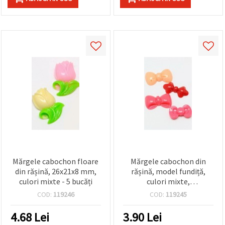
Mărgele cabochon floare
Mărgele cabochon din
din rășină, 26x21x8 mm,
rășină, model fundiță,
culori mixte - 5 bucăți
culori mixte,
20~23x10.5~14x4~5 mm -
COD:
119246
COD:
119245
5 bucăți
4.68
Lei
3.90
Lei