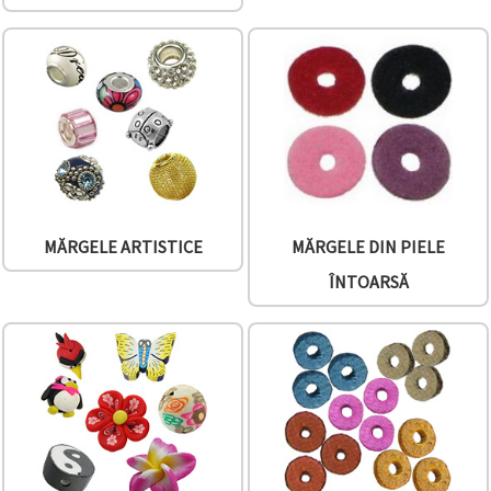
conținut și
reclame
mai
relevante,
inclusiv cu
ajutorul
partenerilor
noștri de
analiză și
marketing.
Puteți fi de
acord să
utilizați
MĂRGELE ARTISTICE
MĂRGELE DIN PIELE
toate
cookie -
ÎNTOARSĂ
urile făcând
clic pe
"acceptati
toate!" Sau
să vă
indicați
preferințele
în setări
selectând
un tip de
cookie -uri
dat și