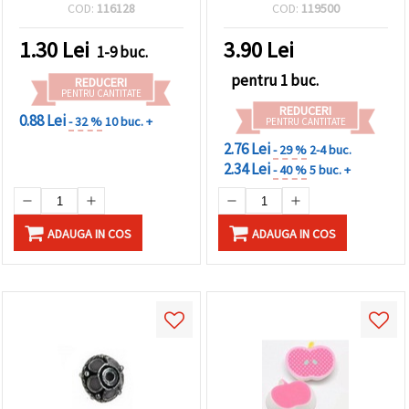
orificiu: 1 mm – perfectă
COD:
116128
COD:
119500
pentru bijuterii, accesorii
și proiecte DIY & craft
1.30
Lei
3.90
Lei
1-9 buc.
pentru 1 buc.
REDUCERI
PENTRU CANTITATE
REDUCERI
0.88 Lei
- 32 %
10 buc. +
PENTRU CANTITATE
2.76 Lei
- 29 %
2-4 buc.
2.34 Lei
- 40 %
5 buc. +
ADAUGA IN COS
ADAUGA IN COS